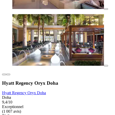
Hyatt Regency Oryx Doha
Hyatt Regency Oryx Doha
Doha
9,4/10
Exceptionnel
(1 007 avis)