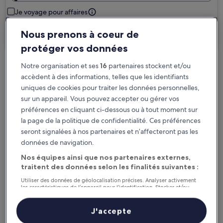
Je voyage pour affaires
Nous prenons à coeur de
Rechercher
protéger vos données
Notre organisation et ses
16
partenaires stockent et/ou
Options d’annulation gratuite en cas de
accèdent à des informations, telles que les identifiants
changement de programme
uniques de cookies pour traiter les données personnelles,
sur un appareil. Vous pouvez accepter ou gérer vos
Gagnez des récompenses pour chaque
préférences en cliquant ci-dessous ou à tout moment sur
nuit séjournée
la page de la politique de confidentialité. Ces préférences
seront signalées à nos partenaires et n’affecteront pas les
données de navigation.
Économisez plus grâce aux Prix membres
Nos équipes ainsi que nos partenaires externes,
traitent des données selon les finalités suivantes :
Utiliser des données de géolocalisation précises. Analyser activement
Consultez les prix pour ces dates
les caractéristiques de l’appareil pour l’identification. Stocker et/ou
accéder à des informations sur un appareil. Publicités et contenu
personnalisés, mesure de performance des publicités et du contenu,
Ce soir
Demain
études d’audience et développement de services.
J'accepte
Liste de nos partenaires (fournisseurs)
6 août - 7 août
7 août - 8 août