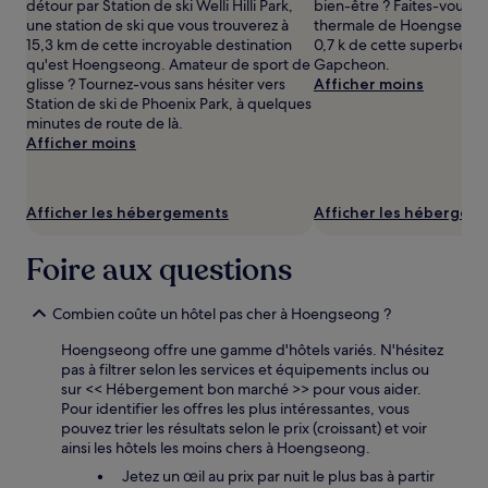
2 adultes.
détour par Station de ski Welli Hilli Park,
bien-être ? Faites-vous pl
Les
une station de ski que vous trouverez à
thermale de Hoengseong,
prix
15,3 km de cette incroyable destination
0,7 k de cette superbe de
et
qu'est Hoengseong. Amateur de sport de
Gapcheon.
la
glisse ? Tournez-vous sans hésiter vers
Afficher moins
disponibilité
Station de ski de Phoenix Park, à quelques
sont
minutes de route de là.
susceptibles
Afficher moins
de
changer.
Des
Afficher les hébergements
Afficher les hébergem
conditions
supplémentaires
peuvent
Foire aux questions
s’appliquer.
Combien coûte un hôtel pas cher à Hoengseong ?
Hoengseong offre une gamme d'hôtels variés. N'hésitez
pas à filtrer selon les services et équipements inclus ou
sur << Hébergement bon marché >> pour vous aider.
Pour identifier les offres les plus intéressantes, vous
pouvez trier les résultats selon le prix (croissant) et voir
ainsi les hôtels les moins chers à Hoengseong.
Jetez un œil au prix par nuit le plus bas à partir