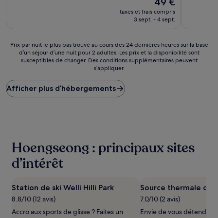
49 €
10,
10,
nouveau
Bien,
Exception
taxes et frais compris
prix
(223 avis)
(11 avis)
3 sept. - 4 sept.
est
de
49 €
Prix
Prix par nuit le plus bas trouvé au cours des 24 dernières heures sur la base
d’un séjour d’une nuit pour 2 adultes. Les prix et la disponibilité sont
par
susceptibles de changer. Des conditions supplémentaires peuvent
nuit
s’appliquer.
le
plus
Afficher plus d’hébergements
bas
trouvé
au
cours
des
24 dernières
heures
Hoengseong : principaux sites
sur
la
d’intérêt
base
d’un
séjour
Station de ski Welli Hilli Park
Source thermale de
d’une
8.8/10 (12 avis)
7.0/10 (2 avis)
nuit
pour
Accro aux sports de glisse ? Faites un
Envie de vous détendre d