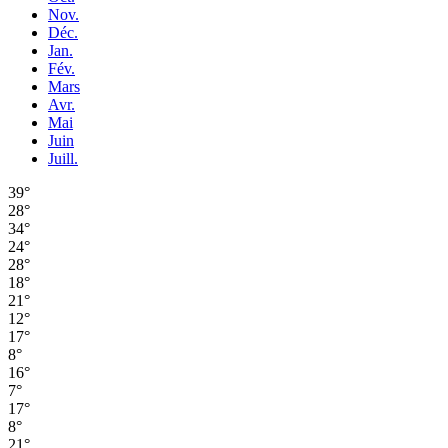
Nov.
Déc.
Jan.
Fév.
Mars
Avr.
Mai
Juin
Juill.
39°
28°
34°
24°
28°
18°
21°
12°
17°
8°
16°
7°
17°
8°
21°