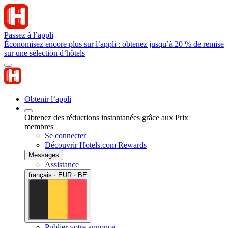
Passez à l’appli
Économisez encore plus sur l’appli : obtenez jusqu’à 20 % de remise
sur une sélection d’hôtels
Obtenir l’appli
Obtenez des réductions instantanées grâce aux Prix
membres
Se connecter
Découvrir Hotels.com Rewards
Messages
Assistance
français · EUR · BE
Publier votre annonce