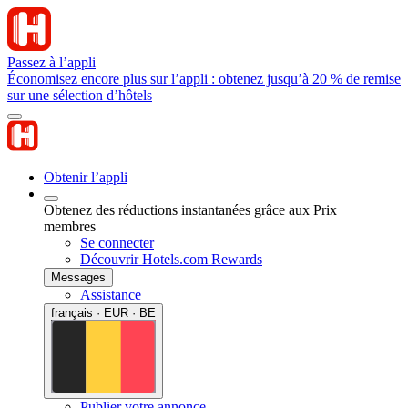
Passez à l’appli
Économisez encore plus sur l’appli : obtenez jusqu’à 20 % de remise
sur une sélection d’hôtels
Obtenir l’appli
Obtenez des réductions instantanées grâce aux Prix
membres
Se connecter
Découvrir Hotels.com Rewards
Messages
Assistance
français · EUR · BE
Publier votre annonce