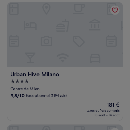
de
Urban Hive Milano
236 €
Urban Hive Milano
Urban Hive Milano
Hébergement
4.0 étoiles
Centre de Milan
9.8
9,8/10
Exceptionnel
(1 194 avis)
sur
Le
181 €
10,
nouveau
Exceptionnel,
taxes et frais compris
prix
13 août - 14 août
(1 194 avis)
est
de
The Square Milano Duomo - Preferred Hotels & Resorts
181 €