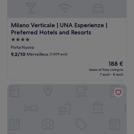
Milano Verticale | UNA Esperienze | Preferred Hotels and
Milano Verticale | UNA Esperienze |
Preferred Hotels and Resorts
Hébergement
4.0 étoiles
Porta Nuova
9.2
9,2/10
Merveilleux
(1 009 avis)
sur
Le
188 €
10,
nouveau
Merveilleux,
taxes et frais compris
prix
7 août - 8 août
(1 009 avis)
est
de
Bvlgari Hotel Milano
188 €