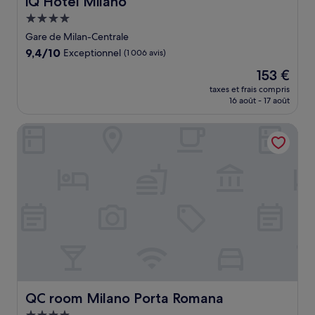
iQ Hotel Milano
Hébergement
4.0 étoiles
Gare de Milan-Centrale
9.4
9,4/10
Exceptionnel
(1 006 avis)
sur
Le
153 €
10,
nouveau
Exceptionnel,
taxes et frais compris
prix
16 août - 17 août
(1 006 avis)
est
de
QC room Milano Porta Romana
153 €
QC room Milano Porta Romana
QC room Milano Porta Romana