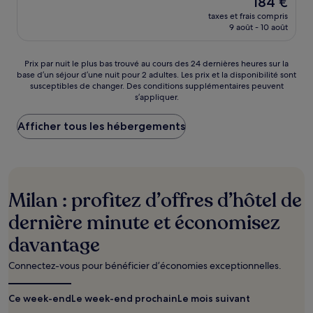
184 €
10,
nouveau
Merveilleux,
taxes et frais compris
prix
9 août - 10 août
(567 avis)
est
de
184 €
Prix
Prix par nuit le plus bas trouvé au cours des 24 dernières heures sur la
base d’un séjour d’une nuit pour 2 adultes. Les prix et la disponibilité sont
par
susceptibles de changer. Des conditions supplémentaires peuvent
nuit
s’appliquer.
le
plus
Afficher tous les hébergements
bas
trouvé
au
cours
des
24 dernières
Milan : profitez d’offres d’hôtel de
heures
sur
dernière minute et économisez
la
davantage
base
d’un
séjour
Connectez-vous pour bénéficier d’économies exceptionnelles.
d’une
nuit
Ce week-end
Le week-end prochain
Le mois suivant
pour