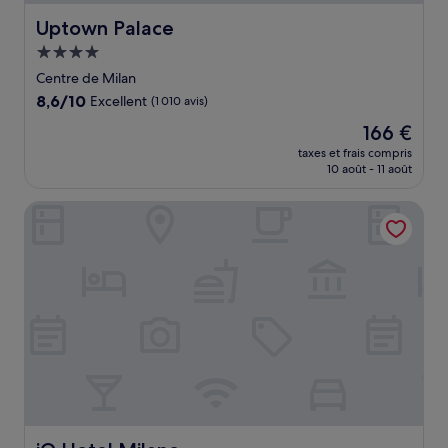
Uptown Palace
Uptown Palace
Hébergement
4.0 étoiles
Centre de Milan
8.6
8,6/10
Excellent
(1 010 avis)
sur
Le
166 €
10,
nouveau
Excellent,
taxes et frais compris
prix
10 août - 11 août
(1 010 avis)
est
de
iQ Hotel Milano
166 €
iQ Hotel Milano