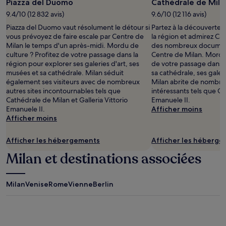
Piazza del Duomo
Cathédrale de Mila
9.4/10 (12 832 avis)
9.6/10 (12 116 avis)
Piazza del Duomo vaut résolument le détour si
Partez à la découverte 
vous prévoyez de faire escale par Centre de
la région et admirez Cat
Milan le temps d'un après-midi. Mordu de
des nombreux docume
culture ? Profitez de votre passage dans la
Centre de Milan. Mordu 
région pour explorer ses galeries d'art, ses
de votre passage dans l
musées et sa cathédrale. Milan séduit
sa cathédrale, ses galer
également ses visiteurs avec de nombreux
Milan abrite de nombreu
autres sites incontournables tels que
intéressants tels que Gal
Cathédrale de Milan et Galleria Vittorio
Emanuele II.
Emanuele II.
Afficher moins
Afficher moins
Afficher les hébergements
Afficher les héberg
Milan et destinations associées
Milan
Venise
Rome
Vienne
Berlin