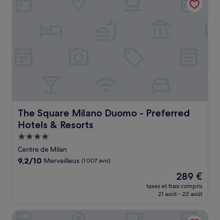
The Square Milano Duomo - Preferred Hotels & Resorts
The Square Milano Duomo - Preferred
Hotels & Resorts
Hébergement
4.0 étoiles
Centre de Milan
9.2
9,2/10
Merveilleux
(1 007 avis)
sur
Le
289 €
10,
nouveau
Merveilleux,
taxes et frais compris
prix
21 août - 22 août
(1 007 avis)
est
de
AXYHOTELS InnStyle Milano
289 €