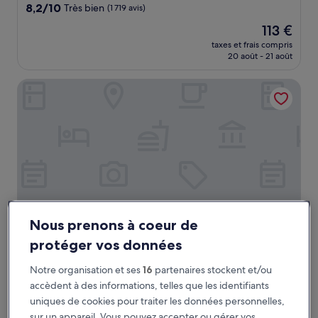
8.2
8,2/10
Très bien
(1 719 avis)
sur
Le
113 €
10,
nouveau
Très
taxes et frais compris
prix
20 août - 21 août
bien,
est
(1 719 avis)
de
Hotel Berna
113 €
Nous prenons à coeur de
protéger vos données
Hotel Berna
Hotel Berna
Notre organisation et ses
16
partenaires stockent et/ou
Hébergement
accèdent à des informations, telles que les identifiants
4.0 étoiles
Gare de Milan-Centrale
uniques de cookies pour traiter les données personnelles,
9.2
9,2/10
Merveilleux
(1 406 avis)
sur un appareil. Vous pouvez accepter ou gérer vos