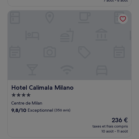
7 août - 8 août
(1 354 avis)
est
de
Hotel Calimala Milano
235 €
Hotel Calimala Milano
Hotel Calimala Milano
Hébergement
4.0 étoiles
Centre de Milan
9.8
9,8/10
Exceptionnel
(356 avis)
sur
Le
236 €
10,
nouveau
Exceptionnel,
taxes et frais compris
prix
10 août - 11 août
(356 avis)
est