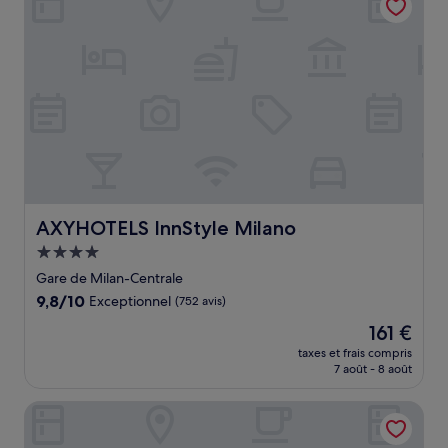
AXYHOTELS InnStyle Milano
AXYHOTELS InnStyle Milano
Hébergement
4.0 étoiles
Gare de Milan-Centrale
9.8
9,8/10
Exceptionnel
(752 avis)
sur
Le
161 €
10,
nouveau
Exceptionnel,
taxes et frais compris
prix
7 août - 8 août
(752 avis)
est
de
Hotel Brunelleschi
161 €