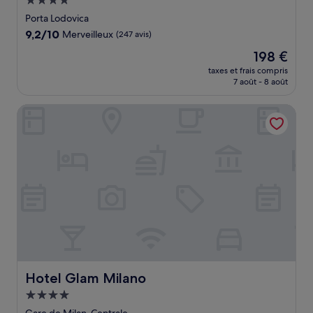
Hébergement
4.0 étoiles
Porta Lodovica
9.2
9,2/10
Merveilleux
(247 avis)
sur
Le
198 €
10,
nouveau
Merveilleux,
taxes et frais compris
prix
7 août - 8 août
(247 avis)
est
de
Hotel Glam Milano
198 €
Hotel Glam Milano
Hotel Glam Milano
Hébergement
4.0 étoiles