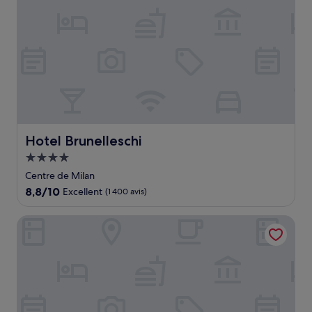
Hotel Brunelleschi
Hotel Brunelleschi
Hébergement
4.0 étoiles
Centre de Milan
8.8
8,8/10
Excellent
(1 400 avis)
sur
10,
Hotel Cavour
Excellent,
(1 400 avis)