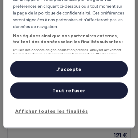
sur
Le
155 €
10,
préférences en cliquant ci-dessous ou à tout moment sur
nouveau
Merveilleux,
taxes et frais compris
la page de la politique de confidentialité. Ces préférences
prix
8 août - 9 août
(1 406 avis)
seront signalées à nos partenaires et n’affecteront pas les
est
de
données de navigation.
UNA Hotels Galles Milano
155 €
Nos équipes ainsi que nos partenaires externes,
traitent des données selon les finalités suivantes :
Utiliser des données de géolocalisation précises. Analyser activement
les caractéristiques de l’appareil pour l’identification. Stocker et/ou
accéder à des informations sur un appareil. Publicités et contenu
personnalisés, mesure de performance des publicités et du contenu,
études d’audience et développement de services.
J'accepte
Liste de nos partenaires (fournisseurs)
Tout refuser
UNA Hotels Galles Milano
UNA Hotels Galles Milano
Hébergement
Afficher toutes les finalités
4.0 étoiles
Gare de Milan-Centrale
8.8
8,8/10
Excellent
(1 076 avis)
sur
Le
121 €
10,