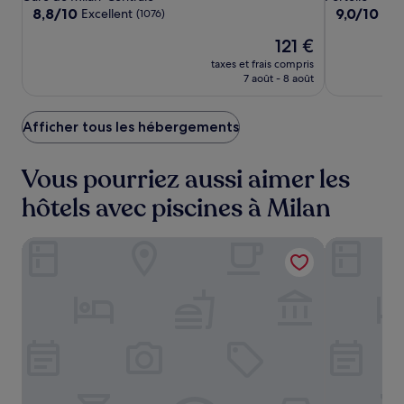
Milano
Milano
8.8
9.0
8,8/10
9,0/10
Excellent
Mer
(1076)
sur
sur
Le
121 €
10,
10,
nouveau
Excellent,
Merveilleux,
taxes et frais compris
prix
(1076)
(1002)
7 août - 8 août
est
de
121 €
Afficher tous les hébergements
Vous pourriez aussi aimer les
hôtels avec piscines à Milan
UNA Hotels Galles Milano
Grand Visco