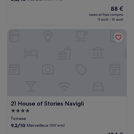
sur
Le
88 €
10,
nouveau
Très
taxes et frais compris
prix
9 août - 10 août
bien,
est
(1 258 avis)
de
21 House of Stories Navigli
88 €
21 House of Stories Navigli
21 House of Stories Navigli
Hébergement
4.0 étoiles
Ticinese
9.2
9,2/10
Merveilleux
(567 avis)
sur
Le