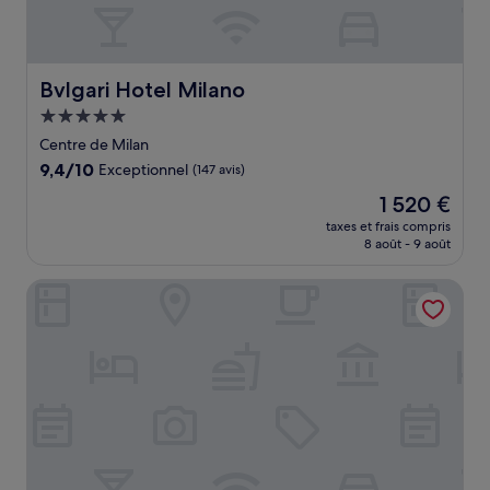
Bvlgari Hotel Milano
Bvlgari Hotel Milano
Hébergement
5.0 étoiles
Centre de Milan
9.4
9,4/10
Exceptionnel
(147 avis)
sur
Le
1 520 €
10,
nouveau
Exceptionnel,
taxes et frais compris
prix
8 août - 9 août
(147 avis)
est
de
Starhotels E.c.ho.
1 520 €