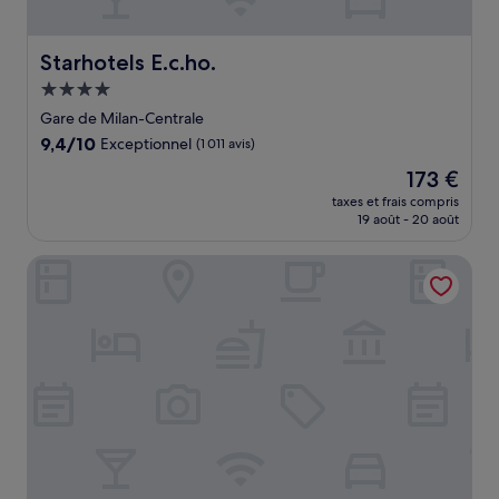
Starhotels E.c.ho.
Starhotels E.c.ho.
Hébergement
4.0 étoiles
Gare de Milan-Centrale
9.4
9,4/10
Exceptionnel
(1 011 avis)
sur
Le
173 €
10,
nouveau
Exceptionnel,
taxes et frais compris
prix
19 août - 20 août
(1 011 avis)
est
de
Rosa Grand Milano - Starhotels Collezione
173 €