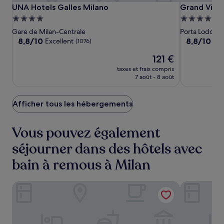
UNA
UNA
Grand
UNA Hotels Galles Milano
Grand Visco
UNA Hotels Galles Milano
Grand Visco
Hotels
Hotels
Visconti
Hébergement
Hébergeme
Galles
Galles
Palace
4.0 étoiles
4.0 étoiles
Gare de Milan-Centrale
Porta Lodovic
Milano
Milano
8.8
8.8
8,8/10
8,8/10
Excellent
Exc
(1076)
sur
sur
Le
121 €
10,
10,
nouveau
Excellent,
Excellent,
taxes et frais compris
prix
(1076)
(1005)
7 août - 8 août
est
de
121 €
Afficher tous les hébergements
Vous pouvez également
séjourner dans des hôtels avec
bain à remous à Milan
Milano Verticale | UNA Esperienze | Preferred Hotels and 
Hotel Calim