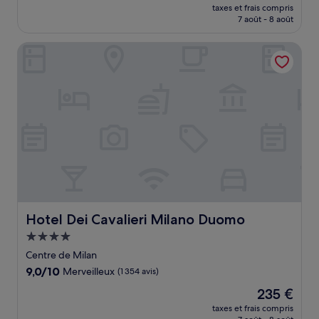
nouveau
Excellent,
taxes et frais compris
prix
7 août - 8 août
(1 076 avis)
est
de
Hotel Dei Cavalieri Milano Duomo
121 €
Hotel Dei Cavalieri Milano Duomo
Hotel Dei Cavalieri Milano Duomo
Hébergement
4.0 étoiles
Centre de Milan
9.0
9,0/10
Merveilleux
(1 354 avis)
sur
Le
235 €
10,
nouveau
Merveilleux,
taxes et frais compris
prix