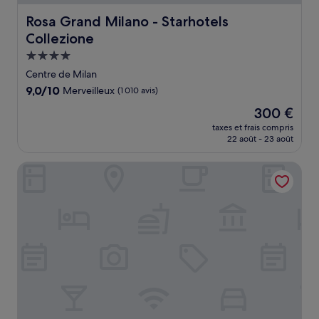
Rosa Grand Milano - Starhotels Collezione
Rosa Grand Milano - Starhotels
Collezione
Hébergement
4.0 étoiles
Centre de Milan
9.0
9,0/10
Merveilleux
(1 010 avis)
sur
Le
300 €
10,
nouveau
Merveilleux,
taxes et frais compris
prix
22 août - 23 août
(1 010 avis)
est
de
Uptown Palace
300 €