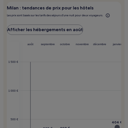
supplémentaires
y
peuvent
Milan : tendances de prix pour les hôtels
aller ?
s’appliquer.
Les prix sont basés sur les tarifs des séjours d’une nuit pour deux voyageurs.
Afficher les hébergements en août
août
septembre
octobre
novembre
décembre
janvier
1 500 €
1 000 €
500 €
404 €