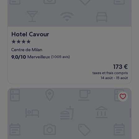
Hotel Cavour
Hotel Cavour
Hébergement
4.0 étoiles
Centre de Milan
9.0
9,0/10
Merveilleux
(1 005 avis)
sur
Le
173 €
10,
nouveau
Merveilleux,
taxes et frais compris
prix
14 août - 15 août
(1 005 avis)
est
de
Milano Verticale | UNA Esperienze | Preferred Hotels and 
173 €