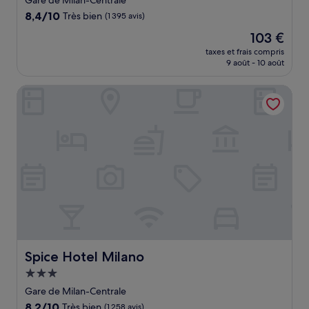
Gare de Milan-Centrale
8.4
8,4/10
Très bien
(1 395 avis)
sur
Le
103 €
10,
nouveau
Très
taxes et frais compris
prix
9 août - 10 août
bien,
est
(1 395 avis)
de
Spice Hotel Milano
103 €
Spice Hotel Milano
Spice Hotel Milano
Hébergement
3.0 étoiles
Gare de Milan-Centrale
8.2
8,2/10
Très bien
(1 258 avis)