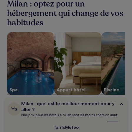
au
Milan : optez pour un
cours
hébergement qui change de vos
des
24 dernières
habitudes
heures
sur
la
Rechercher des hébergements avec un spa sur place
Rechercher des appart’hôtels
Rechercher de
base
d’un
séjour
d’une
nuit
pour
2 adultes.
Les
prix
et
Spa
Appart’hôtel
Piscine
la
disponibilité
sont
Milan :
Milan : quel est le meilleur moment pour y
susceptibles
quel
aller ?
de
est
Nos prix pour les hôtels à Milan sont les moins chers en août
le
changer.
meilleur
Des
moment
Tarifs
Météo
conditions
pour