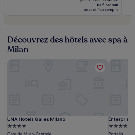
prix
était
114 € par nuit
est
taxes et frais compris
de
de
250 €
229 €
Découvrez des hôtels avec spa à
Milan
UNA Hotels Galles Milano
Enterprise 
UNA
UNA
Enterprise
UNA Hotels Galles Milano
Enterprise 
UNA Hotels Galles Milano
Enterprise 
Hotels
Hotels
Hotel
Hébergement
Hébergeme
Galles
Galles
4.0 étoiles
4.0 étoiles
Gare de Milan-Centrale
Portello