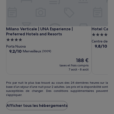
Milano
Milano
Hotel
Milano Verticale | UNA Esperienze | Preferred Hotels and 
Hotel Calim
Milano Verticale | UNA Esperienze |
Hotel Calim
Verticale
Verticale
Calimala
Preferred Hotels and Resorts
Hébergeme
|
|
Milano
Hébergement
4.0 étoiles
Centre de Mil
UNA
UNA
4.0 étoiles
9.8
9,8/10
Exc
Porta Nuova
Esperienze
Esperienze
sur
9.2
9,2/10
Merveilleux
(1009)
10,
|
|
sur
Le
Exceptionne
188 €
10,
Preferred
Preferred
nouveau
(356)
Merveilleux,
Hotels
taxes et frais compris
Hotels
prix
(1009)
7 août - 8 août
and
and
est
Resorts
Resorts
de
188 €
Prix
Prix par nuit le plus bas trouvé au cours des 24 dernières heures sur la
base d’un séjour d’une nuit pour 2 adultes. Les prix et la disponibilité sont
par
susceptibles de changer. Des conditions supplémentaires peuvent
nuit
s’appliquer.
le
plus
Afficher tous les hébergements
bas
trouvé