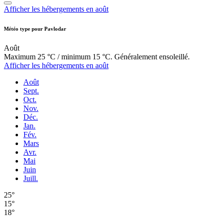
Afficher les hébergements en août
Météo type pour Pavlodar
Août
Maximum 25 °C / minimum 15 °C. Généralement ensoleillé.
Afficher les hébergements en août
Août
Sept.
Oct.
Nov.
Déc.
Jan.
Fév.
Mars
Avr.
Mai
Juin
Juill.
25°
15°
18°