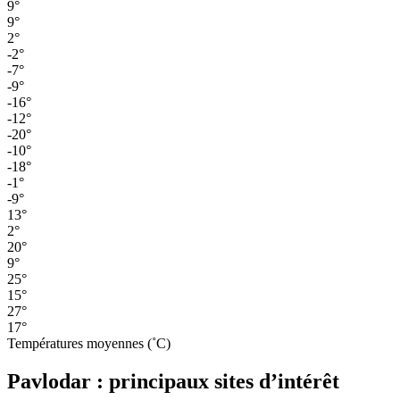
9°
9°
2°
-2°
-7°
-9°
-16°
-12°
-20°
-10°
-18°
-1°
-9°
13°
2°
20°
9°
25°
15°
27°
17°
Températures moyennes (˚C)
Pavlodar : principaux sites d’intérêt