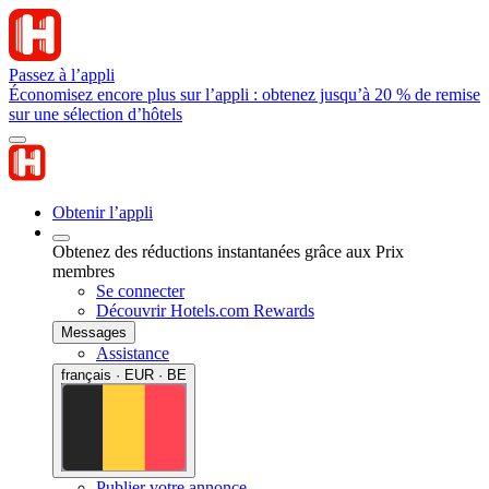
Passez à l’appli
Économisez encore plus sur l’appli : obtenez jusqu’à 20 % de remise
sur une sélection d’hôtels
Obtenir l’appli
Obtenez des réductions instantanées grâce aux Prix
membres
Se connecter
Découvrir Hotels.com Rewards
Messages
Assistance
français · EUR · BE
Publier votre annonce