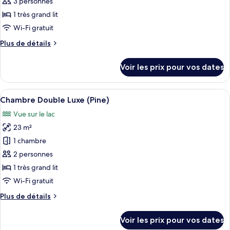
ce
3 personnes
type
1 très grand lit
de
Wi-Fi gratuit
chambre :
Plus
Plus de détails
Chambre
de
Double
détails
Voir les prix pour vos dates
Luxe
sur
le
(Cone)
type
Afficher
Une chambre moderne avec un plafond e
5
de
Chambre Double Luxe (Pine)
toutes
chambre
Vue sur le lac
Chambre
les
Double
23 m²
photos
Luxe
pour
1 chambre
(Cone)
ce
2 personnes
type
1 très grand lit
de
Wi-Fi gratuit
chambre :
Plus
Plus de détails
Chambre
de
Double
détails
Voir les prix pour vos dates
Luxe
sur