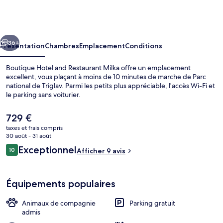
Hotel
and
Restaurant
cédent
Suivant
Milka
36+
Présentation
Chambres
Emplacement
Conditions
Boutique Hotel and Restaurant Milka offre un emplacement
excellent, vous plaçant à moins de 10 minutes de marche de Parc
national de Triglav. Parmi les petits plus appréciable, l'accès Wi-Fi et
le parking sans voiturier.
Le
729 €
prix
taxes et frais compris
actuel
30 août - 31 août
est
Avis
Exceptionnel
10
Restaurant
Afficher 9 avis
de
10 sur 10
voyageurs
729 €.
Équipements populaires
Animaux de compagnie
Parking gratuit
admis