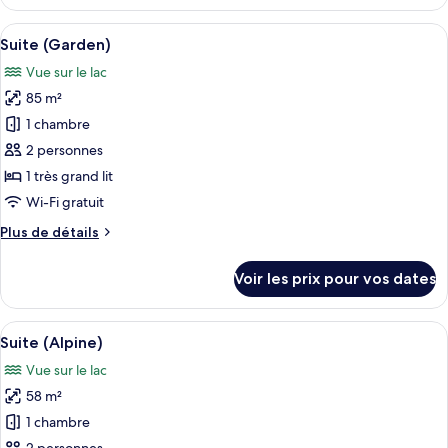
le
(Pine)
type
Afficher
Une terrasse en bois avec un jacuzzi 
5
de
Suite (Garden)
toutes
chambre
Vue sur le lac
Chambre
les
Double
85 m²
photos
Luxe
pour
1 chambre
(Pine)
ce
2 personnes
type
1 très grand lit
de
Wi-Fi gratuit
chambre :
Plus
Plus de détails
Suite
de
(Garden)
détails
Voir les prix pour vos dates
sur
le
type
Afficher
Une salle de bain moderne avec une ba
5
de
Suite (Alpine)
toutes
chambre
Vue sur le lac
Suite
les
(Garden)
58 m²
photos
pour
1 chambre
ce