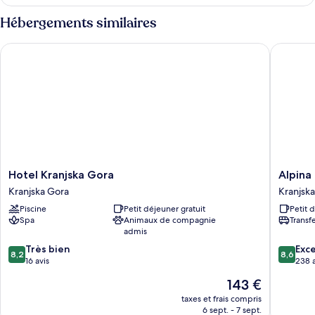
le
type
Hébergements similaires
de
chambre
Hotel Kranjska Gora
Alpina
Suite
(Rock)
Hotel
Alpina
Hotel Kranjska Gora
Alpina
Kranjska
Kranjska
Kranjska Gora
Kranjsk
Gora
Gora
Piscine
Petit déjeuner gratuit
Petit 
Kranjska
Spa
Animaux de compagnie
Transf
Gora
admis
8.2
8.6
Très bien
Exce
8,2
8,6
sur
sur
16 avis
238 a
10,
10,
Le
143 €
Très
Excellen
nouveau
bien,
238 avis
taxes et frais compris
prix
6 sept. - 7 sept.
16 avis