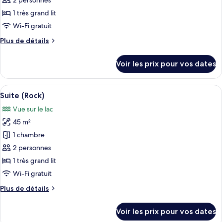
2 personnes
type
1 très grand lit
de
Wi-Fi gratuit
chambre :
Plus
Plus de détails
Suite
de
(Alpine)
détails
Voir les prix pour vos dates
sur
le
type
Afficher
Une chambre moderne avec une grande b
5
de
Suite (Rock)
toutes
chambre
Vue sur le lac
Suite
les
(Alpine)
45 m²
photos
pour
1 chambre
ce
2 personnes
type
1 très grand lit
de
Wi-Fi gratuit
chambre :
Plus
Plus de détails
Suite
de
(Rock)
détails
Voir les prix pour vos dates
sur