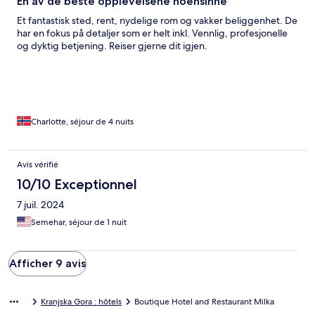
En av de beste opplevelsene noensinne
Et fantastisk sted, rent, nydelige rom og vakker beliggenhet. De
har en fokus på detaljer som er helt inkl. Vennlig, profesjonelle
og dyktig betjening. Reiser gjerne dit igjen.
Charlotte, séjour de 4 nuits
Avis vérifié
10/10 Exceptionnel
7 juil. 2024
Semehar, séjour de 1 nuit
Afficher 9 avis
Kranjska Gora : hôtels
Boutique Hotel and Restaurant Milka