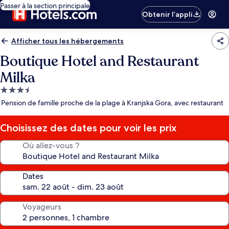
Passer à la section principale
Obtenir l’appli
Afficher tous les hébergements
Boutique Hotel and Restaurant
Milka
Hébergement
3.5 étoiles
Pension de famille proche de la plage à Kranjska Gora, avec restaurant
Choisissez des dates pour voir les prix
Où allez-vous ?
Dates
Voyageurs