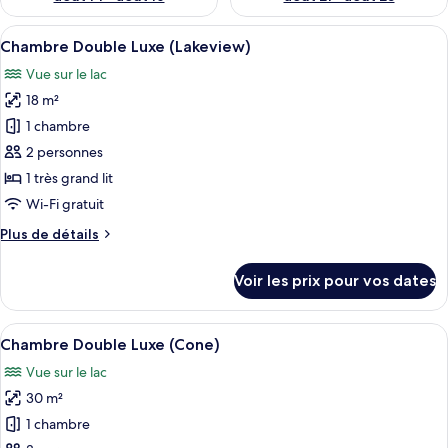
Afficher
Une salle de bain avec une baignoire 
5
Chambre Double Luxe (Lakeview)
toutes
Vue sur le lac
les
18 m²
photos
pour
1 chambre
ce
2 personnes
type
1 très grand lit
de
Wi-Fi gratuit
chambre :
Plus
Plus de détails
Chambre
de
Double
détails
Voir les prix pour vos dates
Luxe
sur
le
(Lakeview)
type
Afficher
Une chambre à coucher moderne avec un
5
de
Chambre Double Luxe (Cone)
toutes
chambre
Vue sur le lac
Chambre
les
Double
30 m²
photos
Luxe
pour
1 chambre
(Lakeview)