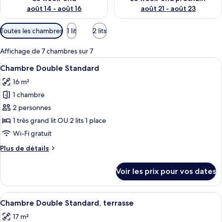
août 14 - août 16
août 21 - août 23
Filtres
Toutes les chambres
1 lit
2 lits
disponibles
pour
Affichage de 7 chambres sur 7
les
Afficher
Minibar, coffres-forts dans les chambr
21
Chambre Double Standard
chambres
toutes
16 m²
les
1 chambre
photos
pour
2 personnes
ce
1 très grand lit OU 2 lits 1 place
type
Wi-Fi gratuit
de
Plus
Plus de détails
chambre :
de
Chambre
détails
Voir les prix pour vos dates
sur
Double
le
Standard
type
Afficher
Une chambre avec un grand lit, une arm
20
de
Chambre Double Standard, terrasse
toutes
chambre
17 m²
Chambre
les