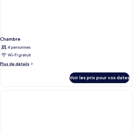
Chambre
4 personnes
Wi-Fi gratuit
Plus
Plus de détails
de
détails
Voir les prix pour vos dates
sur
le
type
de
chambre
Chambre