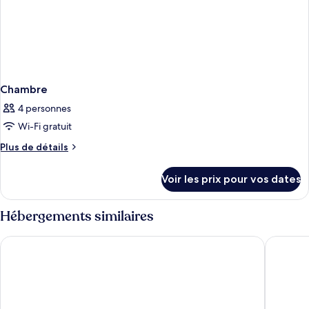
Chambre
4 personnes
Wi-Fi gratuit
Plus
Plus de détails
de
détails
Voir les prix pour vos dates
sur
le
type
Hébergements similaires
de
chambre
Hotel Saratoga
Hotel No
Chambre