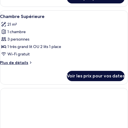
Double
le
Supérieure,
type
Afficher
Une chambre à coucher moderne avec un 
balcon
24
de
Chambre Supérieure
toutes
chambre
21 m²
Chambre
les
Double
1 chambre
photos
Supérieure,
pour
3 personnes
balcon
ce
1 très grand lit OU 2 lits 1 place
type
Wi-Fi gratuit
de
Plus
Plus de détails
chambre :
de
Chambre
détails
Voir les prix pour vos dates
sur
Supérieure
le
type
de
chambre
Chambre
Supérieure