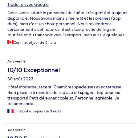
Traduire avec Google
Nous avons adoré le personnel de l'hôtel très gentil et toujours
disponible. Nous avons moins aimé le lit et les oreillers (trop
durs), mais c'est un choix personnel. Nous reviendrons
certainement à cet hôtel car il est situé proche de la gare
routière et du transport vers l'aéroport, mais aussi à quelques
rues du centre-ville de Palma, des magasins, des restaurants et
Corinne, séjour de 5 nuits
de tous les attraits touristiques de la ville. Le petit-déjeuner est
particulièrement bien garni.
Avis vérifié
10/10 Exceptionnel
30 août 2023
Hôtel moderne, récent. Chambres spacieuses avec terrasse.
Bien placé, à 5 minutes de la place d’Espagne, top pour les
transports! Petit déjeuner copieux. Personnel agréable. Je
recommande.
christophe, séjour de 3 nuits
Avis vérifié