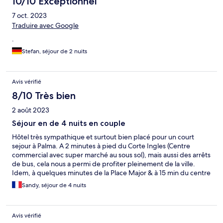
10/10 Exceptionnel
7 oct. 2023
Traduire avec Google
.
Stefan, séjour de 2 nuits
Avis vérifié
8/10 Très bien
2 août 2023
Séjour en de 4 nuits en couple
Hôtel très sympathique et surtout bien placé pour un court
sejour à Palma. A 2 minutes à pied du Corte Ingles (Centre
commercial avec super marché au sous sol), mais aussi des arrêts
de bus, cela nous a permi de profiter pleinement de la ville.
Idem, à quelques minutes de la Place Major & à 15 min du centre
ville et des attractions touristique. L'hôtel est très propre, le seul
Sandy, séjour de 4 nuits
inconvénient, l'insonorisation des chambres. Nous entendions
chaque porte claquer et chaque discussion dans le couloir, ce
qui peut perturber la nuit.
Avis vérifié