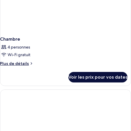
Chambre
4 personnes
Wi-Fi gratuit
Plus
Plus de détails
de
détails
Voir les prix pour vos dates
sur
le
type
de
chambre
Chambre