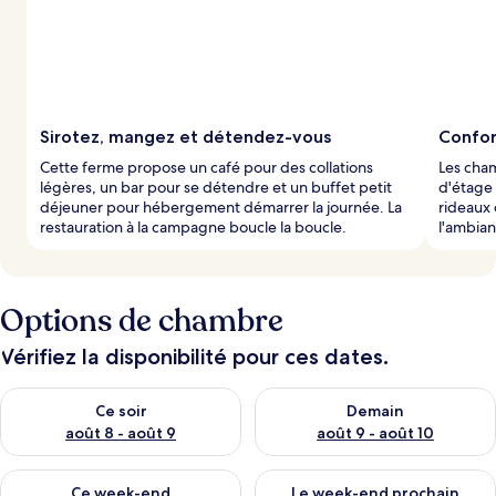
Sirotez, mangez et détendez-vous
Confor
Cette ferme propose un café pour des collations
Les cham
légères, un bar pour se détendre et un buffet petit
d'étage
déjeuner pour hébergement démarrer la journée. La
rideaux 
restauration à la campagne boucle la boucle.
l'ambian
Options de chambre
Vérifiez la disponibilité pour ces dates.
Vérifier la disponibilité pour ce soir août 8 - août 9
Vérifier la disponibilité pour 
Ce soir
Demain
août 8 - août 9
août 9 - août 10
Vérifier la disponibilité pour ce week-end août 14 - août 16
Vérifier la disponibilité pour
Ce week-end
Le week-end prochain