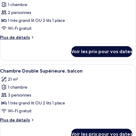
Double
1 chambre
photos
Standard
pour
2 personnes
ce
1 très grand lit OU 2 lits 1 place
type
Wi-Fi gratuit
de
Plus
Plus de détails
chambre :
de
Chambre
détails
Voir les prix pour vos dates
sur
Double
le
Standard,
type
Afficher
Une chambre avec un grand lit, une arm
terrasse
16
de
Chambre Double Supérieure, balcon
toutes
chambre
21 m²
Chambre
les
Double
1 chambre
photos
Standard,
pour
3 personnes
terrasse
ce
1 très grand lit OU 2 lits 1 place
type
Wi-Fi gratuit
de
Plus
Plus de détails
chambre :
de
Chambre
détails
Voir les prix pour vos dates
sur