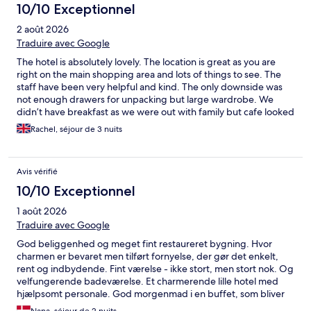
10/10 Exceptionnel
2 août 2026
Traduire avec Google
The hotel is absolutely lovely. The location is great as you are
right on the main shopping area and lots of things to see. The
staff have been very helpful and kind. The only downside was
not enough drawers for unpacking but large wardrobe. We
didn’t have breakfast as we were out with family but cafe looked
great too! Would definitely stay here again. Fantastic air con and
Rachel, séjour de 3 nuits
comfy beds 👍
Avis vérifié
10/10 Exceptionnel
1 août 2026
Traduire avec Google
God beliggenhed og meget fint restaureret bygning. Hvor
charmen er bevaret men tilført fornyelse, der gør det enkelt,
rent og indbydende. Fint værelse - ikke stort, men stort nok. Og
velfungerende badeværelse. Et charmerende lille hotel med
hjælpsomt personale. God morgenmad i en buffet, som bliver
holdt pæn og indbydende til sidste servering. Perfekt
Nana, séjour de 2 nuits