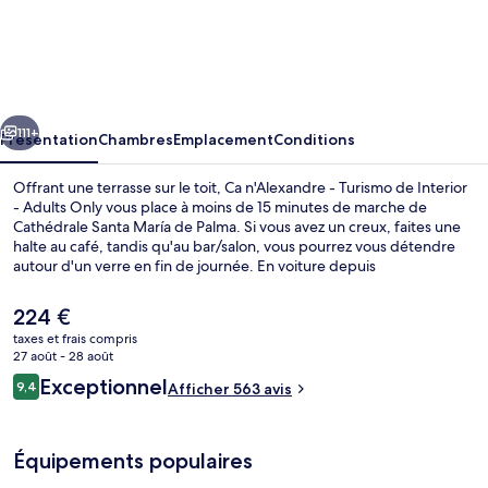
Ca
n'Alexandre
-
Turismo
cédent
Suivant
de
111+
Présentation
Chambres
Emplacement
Conditions
Interior
Offrant une terrasse sur le toit, Ca n'Alexandre - Turismo de Interior
-
- Adults Only vous place à moins de 15 minutes de marche de
Cathédrale Santa María de Palma. Si vous avez un creux, faites une
Adults
halte au café, tandis qu'au bar/salon, vous pourrez vous détendre
Only
autour d'un verre en fin de journée. En voiture depuis
l'hébergement, vous aurez également vite rejoint des sites comme
Port de Palma de Majorque et Plage de Palma. Les autres voyageurs
Le
224 €
ne disent que du bien en ce qui concerne le personnel attentionné.
prix
taxes et frais compris
Les transports publics se situent à une courte distance à pied :
actuel
27 août - 28 août
Station de métro Intermodal-Plaza de España est à 6 min et Station
Restaurant
est
Avis
de métro Jacint Verdaguer, à 14 min.
Exceptionnel
9,4
Afficher 563 avis
de
9,4 sur 10
voyageurs
224 €.
Équipements populaires