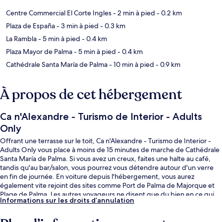
Centre Commercial El Corte Ingles
- 2 min à pied
- 0.2 km
Plaza de España
- 3 min à pied
- 0.3 km
La Rambla
- 5 min à pied
- 0.4 km
Plaza Mayor de Palma
- 5 min à pied
- 0.4 km
Cathédrale Santa María de Palma
- 10 min à pied
- 0.9 km
À propos de cet hébergement
Ca n'Alexandre - Turismo de Interior - Adults
Only
Offrant une terrasse sur le toit, Ca n'Alexandre - Turismo de Interior -
Adults Only vous place à moins de 15 minutes de marche de Cathédrale
Santa María de Palma. Si vous avez un creux, faites une halte au café,
tandis qu'au bar/salon, vous pourrez vous détendre autour d'un verre
en fin de journée. En voiture depuis l'hébergement, vous aurez
également vite rejoint des sites comme Port de Palma de Majorque et
Plage de Palma. Les autres voyageurs ne disent que du bien en ce qui
Informations sur les droits d’annulation
concerne le personnel attentionné. Les transports publics se situent à
une courte distance à pied : Station de métro Intermodal-Plaza de
España est à 6 min et Station de métro Jacint Verdaguer, à 14 min.