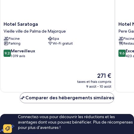
Hotel
Hotel
Hotel Saratoga
Hotel 
Saratoga
Nou
Vieille ville de Palma de Majorque
Pere Ga
Vieille
Baleares
Piscine
Spa
Piscin
ville
Pere
Parking
Wi-Fi gratuit
Restau
de
Garau
Palma
9.2
9.6
Merveilleux
Exc
9,2
9,6
de
sur
sur
1 019 avis
423 a
Majorque
10,
10,
Merveilleux,
Exceptio
1 019 avis
423 avis
Le
271 €
nouveau
taxes et frais compris
prix
9 août - 10 août
est
de
Comparer des hébergements similaires
271 €
Connectez-vous pour découvrir les réductions et les
avantages dont vous pouvez bénéficier. Plus de récompenses
pour plus d’aventures !