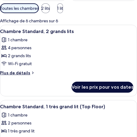
Filtres
Toutes les chambres
2 lits
1 lit
disponibles
pour
Affichage de 6 chambres sur 6
les
Afficher
Une chambre d’hôtel avec deux lits, un
5
Chambre Standard, 2 grands lits
chambres
toutes
1 chambre
les
4 personnes
photos
pour
2 grands lits
ce
Wi-Fi gratuit
type
Plus
Plus de détails
de
de
chambre :
détails
Voir les prix pour vos dates
sur
Chambre
le
Standard,
type
Afficher
Une chambre d’hôtel avec un grand lit
2
3
de
Chambre Standard, 1 très grand lit (Top Floor)
toutes
chambre
grands
1 chambre
Chambre
les
lits
Standard,
2 personnes
photos
2
pour
1 très grand lit
grands