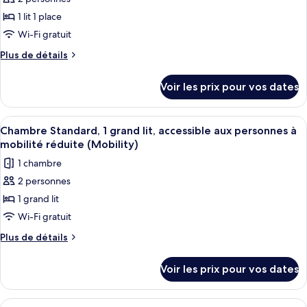
photos
(Low
2
pour
1 lit 1 place
Floor)
grands
ce
lits
Wi-Fi gratuit
(Low
type
Plus
Plus de détails
Floor)
de
de
chambre :
détails
Voir les prix pour vos dates
sur
Chambre
le
Standard
type
Afficher
Une chambre d’hôtel équipée d’un lit, 
2
de
Chambre Standard, 1 grand lit, accessible aux personnes à
toutes
chambre
mobilité réduite (Mobility)
Chambre
les
1 chambre
Standard
photos
2 personnes
pour
1 grand lit
ce
type
Wi-Fi gratuit
de
Plus
Plus de détails
chambre :
de
détails
Chambre
Voir les prix pour vos dates
sur
Standard,
le
1
type
Afficher
Une chambre d’hôtel moderne dotée d’u