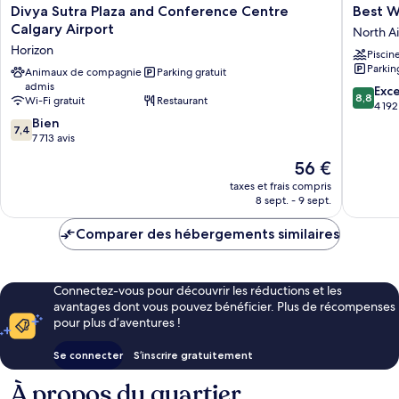
Divya
Best
Divya Sutra Plaza and Conference Centre
Best W
Sutra
Western
Calgary Airport
North A
Plaza
Plus
Horizon
Piscin
and
Port
Parkin
Conference
Animaux de compagnie
Parking gratuit
O'Call
admis
Centre
Hotel
8.8
Exce
8,8
Wi-Fi gratuit
Restaurant
Calgary
North
sur
4 192
Airport
Airways
7.4
10,
Bien
7,4
Horizon
sur
Excellen
7 713 avis
10,
4 192 avi
Le
56 €
Bien,
nouveau
7 713 avis
taxes et frais compris
prix
8 sept. - 9 sept.
est
de
Comparer des hébergements similaires
56 €
Connectez-vous pour découvrir les réductions et les
avantages dont vous pouvez bénéficier. Plus de récompenses
pour plus d’aventures !
Se connecter
S’inscrire gratuitement
À propos du quartier