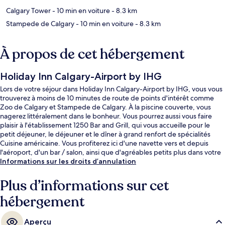
Calgary Tower
- 10 min en voiture
- 8.3 km
Stampede de Calgary
- 10 min en voiture
- 8.3 km
À propos de cet hébergement
Holiday Inn Calgary-Airport by IHG
Lors de votre séjour dans Holiday Inn Calgary-Airport by IHG, vous vous
trouverez à moins de 10 minutes de route de points d'intérêt comme
Zoo de Calgary et Stampede de Calgary. À la piscine couverte, vous
nagerez littéralement dans le bonheur. Vous pourrez aussi vous faire
plaisir à l'établissement 1250 Bar and Grill, qui vous accueille pour le
petit déjeuner, le déjeuner et le dîner à grand renfort de spécialités
Cuisine américaine. Vous profiterez ici d'une navette vers et depuis
l'aéroport, d'un bar / salon, ainsi que d'agréables petits plus dans votre
chambre, tels qu'un réfrigérateur et un micro-ondes. La literie de
Informations sur les droits d’annulation
qualité et le personnel attentionné remportent un franc succès auprès
des autres voyageurs.
Plus d’informations sur cet
hébergement
Aperçu