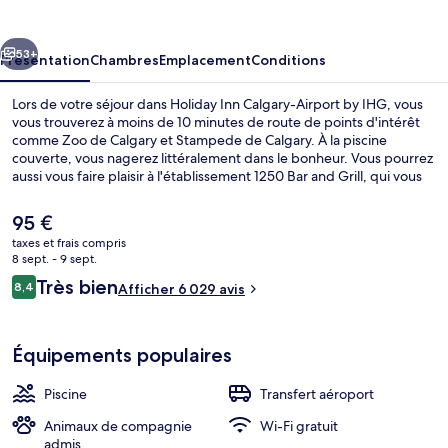
Calgary-
Airport
cédent
Suivant
by
53+
Présentation
Chambres
Emplacement
Conditions
IHG
Lors de votre séjour dans Holiday Inn Calgary-Airport by IHG, vous
vous trouverez à moins de 10 minutes de route de points d'intérêt
comme Zoo de Calgary et Stampede de Calgary. À la piscine
couverte, vous nagerez littéralement dans le bonheur. Vous pourrez
aussi vous faire plaisir à l'établissement 1250 Bar and Grill, qui vous
accueille pour le petit déjeuner, le déjeuner et le dîner à grand
renfort de spécialités Cuisine américaine. Vous profiterez ici d'une
Le
95 €
navette vers et depuis l'aéroport, d'un bar / salon, ainsi que
prix
taxes et frais compris
d'agréables petits plus dans votre chambre, tels qu'un réfrigérateur
actuel
8 sept. - 9 sept.
et un micro-ondes. La literie de qualité et le personnel attentionné
Petit déjeuner, déjeuner et dîner servis
est
Avis
remportent un franc succès auprès des autres voyageurs.
Très bien
8,4
Afficher 6 029 avis
de
8,4 sur 10
voyageurs
95 €.
Équipements populaires
Piscine
Transfert aéroport
Animaux de compagnie
Wi-Fi gratuit
admis