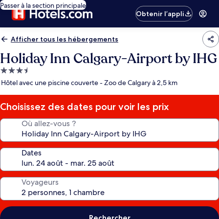
Passer à la section principale
Obtenir l’appli
Afficher tous les hébergements
Holiday Inn Calgary-Airport by IHG
Hébergement
3.5 étoiles
Hôtel avec une piscine couverte - Zoo de Calgary à 2,5 km
Choisissez des dates pour voir les prix
Où allez-vous ?
Dates
Voyageurs
Rechercher