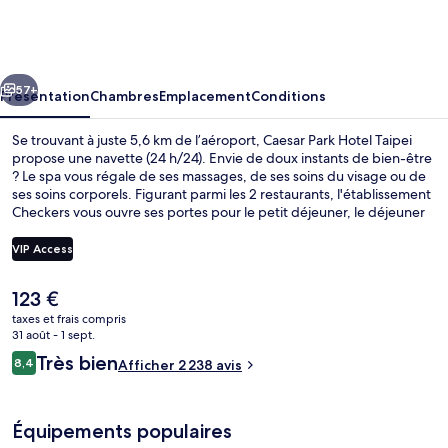
Park
Hotel
Taipei
cédent
Suivant
57+
Présentation
Chambres
Emplacement
Conditions
Se trouvant à juste 5,6 km de l’aéroport, Caesar Park Hotel Taipei
propose une navette (24 h/24). Envie de doux instants de bien-être
? Le spa vous régale de ses massages, de ses soins du visage ou de
ses soins corporels. Figurant parmi les 2 restaurants, l'établissement
Checkers vous ouvre ses portes pour le petit déjeuner, le déjeuner
et le dîner. Parmi les autres petits avantages de cet hébergement
figurent une terrasse sur le toit, une salle de fitness, et une terrasse.
VIP Access
Les autres voyageurs aiment le fait que les transports publics se
trouvent à une courte distance de marche : Station de métro de
Le
123 €
Taipei est à 8 minutes à pied et Station NTU Hospital, à 8 minutes.
Hall
prix
taxes et frais compris
actuel
31 août - 1 sept.
est
Avis
Très bien
8,4
Afficher 2 238 avis
de
8,4 sur 10
voyageurs
123 €.
Équipements populaires