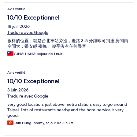
Avis vérifié
10/10 Exceptionnel
18 juil. 2026
Traduire avec Google
很棒的位置，就是台北車站旁邊，走路 3-5 分鐘即可到達 房間內
空間大，很安靜 夜晚， 幾乎沒有任何聲音
YUNG-LIANG, séjour de 1 nuit
Avis vérifié
10/10 Exceptionnel
3 juin 2026
Traduire avec Google
very good location, just above metro station, easy to go around
Taipei. Lots of restaurants nearby and the hotel service is very
good.
Chin Hung Tommy, séjour de 3 nuits