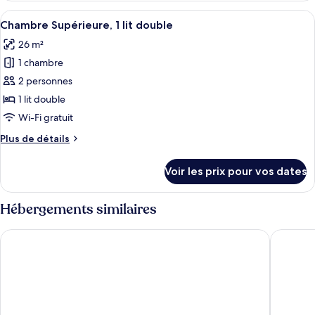
type
Afficher
Une chambre d’hôtel comprenant un lit
2
de
Chambre Supérieure, 1 lit double
toutes
chambre
26 m²
Chambre
les
avec
1 chambre
photos
lits
pour
2 personnes
jumeaux,
ce
2
1 lit double
lits
type
Wi-Fi gratuit
une
de
place
Plus
Plus de détails
chambre :
de
Chambre
détails
Voir les prix pour vos dates
sur
Supérieure,
le
1
type
Hébergements similaires
lit
de
double
chambre
Mayer Inn
Cosmos H
Chambre
Supérieure,
1
lit
double