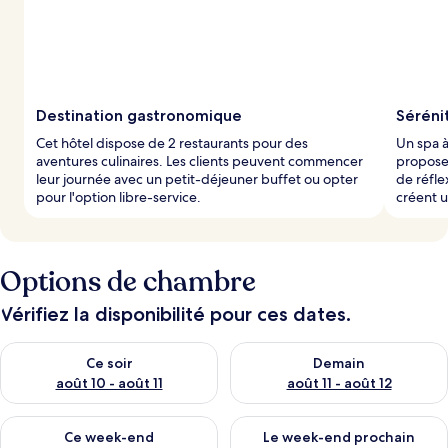
Destination gastronomique
Séréni
Cet hôtel dispose de 2 restaurants pour des
Un spa à
aventures culinaires. Les clients peuvent commencer
propose
leur journée avec un petit-déjeuner buffet ou opter
de réfle
pour l'option libre-service.
créent 
Options de chambre
Vérifiez la disponibilité pour ces dates.
Vérifier la disponibilité pour ce soir août 10 - août 11
Vérifier la disponibilité pour 
Ce soir
Demain
août 10 - août 11
août 11 - août 12
Vérifier la disponibilité pour ce week-end août 14 - août 16
Vérifier la disponibilité pour
Ce week-end
Le week-end prochain