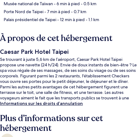
Musée national de Taïwan
- 6 min à pied
- 0.5 km
Porte Nord de Taipei
- 7 min à pied
- 0.7 km
Palais présidentiel de Taipei
- 12 min à pied
- 1.1 km
À propos de cet hébergement
Caesar Park Hotel Taipei
Se trouvant à juste 5,6 km de l’aéroport, Caesar Park Hotel Taipei
propose une navette (24 h/24). Envie de doux instants de bien-être ? Le
spa vous régale de ses massages, de ses soins du visage ou de ses soins
corporels. Figurant parmi les 2 restaurants, l'établissement Checkers
vous ouvre ses portes pour le petit déjeuner, le déjeuner et le dîner.
Parmi les autres petits avantages de cet hébergement figurent une
terrasse sur le toit, une salle de fitness, et une terrasse. Les autres
voyageurs aiment le fait que les transports publics se trouvent à une
courte distance de marche : Station de métro de Taipei est à 8 minutes à
Informations sur les droits d’annulation
pied et Station NTU Hospital, à 8 minutes.
Plus d’informations sur cet
hébergement