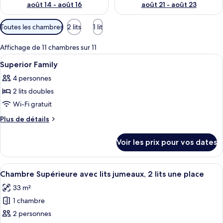
août 14 - août 16
août 21 - août 23
Filtres
Toutes les chambres
2 lits
1 lit
disponibles
pour
Affichage de 11 chambres sur 11
les
Afficher
Literie de qualité supérieure, coffres-
4
Superior Family
chambres
toutes
4 personnes
les
2 lits doubles
photos
pour
Wi-Fi gratuit
ce
Plus
Plus de détails
type
de
détails
de
Voir les prix pour vos dates
sur
chambre :
le
Superior
type
Afficher
Une chambre d’hôtel avec deux lits, un
2
Family
de
Chambre Supérieure avec lits jumeaux, 2 lits une place
toutes
chambre
33 m²
Superior
les
Family
1 chambre
photos
pour
2 personnes