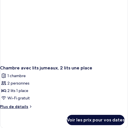
Chambre,
1
lit
double
Chambre avec lits jumeaux, 2 lits une place
1 chambre
2 personnes
2 lits 1 place
Wi-Fi gratuit
Plus
Plus de détails
de
détails
Voir les prix pour vos dates
sur
le