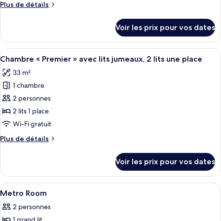
Plus
Plus de détails
Chambre
de
Double,
détails
Voir les prix pour vos dates
1
sur
le
lit
type
Afficher
Une chambre d’hôtel avec deux lits, u
double
4
de
Chambre « Premier » avec lits jumeaux, 2 lits une place
toutes
ou
chambre
33 m²
Chambre
les
2
Double,
1 chambre
photos
lits
1
pour
jumeaux
2 personnes
lit
ce
(Station)
double
2 lits 1 place
ou
type
Wi-Fi gratuit
2
de
lits
Plus
Plus de détails
chambre :
jumeaux
de
Chambre
(Station)
détails
Voir les prix pour vos dates
sur
«
le
Premier
type
Afficher
Literie de qualité supérieure, coffres-
»
6
de
Metro Room
toutes
avec
chambre
2 personnes
Chambre
les
lits
«
1 grand lit