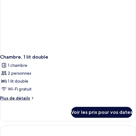
Chambre, 1 lit double
1 chambre
2 personnes
1 lit double
Wi-Fi gratuit
Plus
Plus de détails
de
détails
Voir les prix pour vos dates
sur
le
type
de
chambre