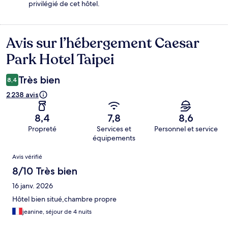
privilégié de cet hôtel.
Avis sur l’hébergement Caesar
Avis
Park Hotel Taipei
Très bien
8,4
2 238 avis
8,4
7,8
8,6
Propreté
Services et
Personnel et service
équipements
Avis
Avis vérifié
8/10 Très bien
16 janv. 2026
Hôtel bien situé,chambre propre
jeanine, séjour de 4 nuits