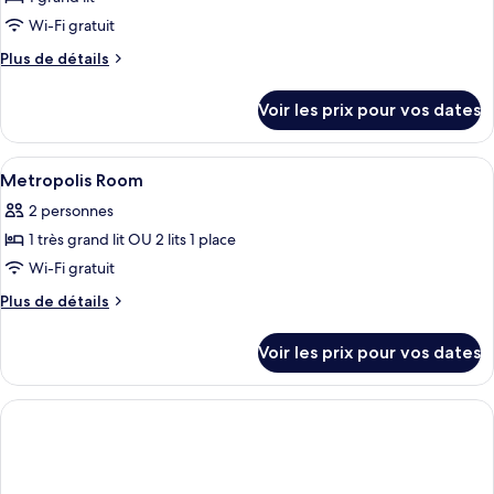
photos
jumeaux,
Premier
pour
Wi-Fi gratuit
2
»
ce
avec
lits
Plus
Plus de détails
lits
type
de
une
jumeaux,
détails
de
place
Voir les prix pour vos dates
2
sur
chambre :
lits
le
Metro
une
type
Afficher
Literie de qualité supérieure, coffres-
place
5
Room
de
Metropolis Room
toutes
chambre
2 personnes
Metro
les
Room
1 très grand lit OU 2 lits 1 place
photos
pour
Wi-Fi gratuit
ce
Plus
Plus de détails
type
de
détails
de
Voir les prix pour vos dates
sur
chambre :
le
Metropolis
type
Room
de
chambre
Metropolis
Room