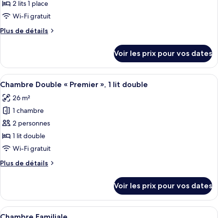
ce
2 lits 1 place
type
Wi-Fi gratuit
de
Plus
Plus de détails
chambre :
de
Chambre
détails
Voir les prix pour vos dates
sur
Supérieure
le
avec
type
Afficher
Une chambre d’hôtel avec un grand lit,
lits
5
de
Chambre Double « Premier », 1 lit double
toutes
jumeaux,
chambre
26 m²
Chambre
les
2
Supérieure
1 chambre
photos
lits
avec
pour
2 personnes
une
lits
ce
jumeaux,
place
1 lit double
2
type
Wi-Fi gratuit
lits
de
une
Plus
Plus de détails
chambre :
place
de
Chambre
détails
Voir les prix pour vos dates
sur
Double
le
«
type
Afficher
Une chambre d’hôtel avec deux lits, un
Premier
3
de
Chambre Familiale