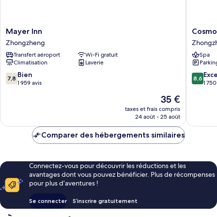
Mayer
Cosmos
Mayer Inn
Cosmos
Inn
Hotel
Zhongzheng
Zhongz
Zhongzheng
Taipei
Transfert aéroport
Wi-Fi gratuit
Spa
Zhongz
Climatisation
Laverie
Parkin
7.8
8.6
Bien
Exce
7,8
8,6
sur
sur
1 959 avis
1 750
10,
10,
Le
35 €
Bien,
Excellen
nouveau
1 959 avis
1 750 avi
taxes et frais compris
prix
24 août - 25 août
est
de
Comparer des hébergements similaires
35 €
Connectez-vous pour découvrir les réductions et les
avantages dont vous pouvez bénéficier. Plus de récompenses
pour plus d’aventures !
Se connecter
S’inscrire gratuitement