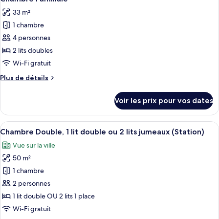
toutes
»,
chambre
33 m²
Chambre
les
1
Double
1 chambre
photos
lit
«
pour
4 personnes
double
Premier
ce
»,
2 lits doubles
1
type
Wi-Fi gratuit
lit
de
double
Plus
Plus de détails
chambre :
de
Chambre
détails
Voir les prix pour vos dates
sur
Familiale
le
type
Afficher
Une chambre d’hôtel avec un lit, un ca
7
de
Chambre Double, 1 lit double ou 2 lits jumeaux (Station)
toutes
chambre
Vue sur la ville
Chambre
les
Familiale
50 m²
photos
pour
1 chambre
ce
2 personnes
type
1 lit double OU 2 lits 1 place
de
Wi-Fi gratuit
chambre :