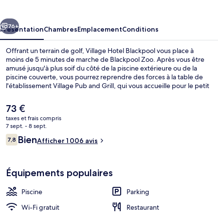
Blackpool
cédent
Suivant
76+
Présentation
Chambres
Emplacement
Conditions
Offrant un terrain de golf, Village Hotel Blackpool vous place à
moins de 5 minutes de marche de Blackpool Zoo. Après vous être
amusé jusqu'à plus soif du côté de la piscine extérieure ou de la
piscine couverte, vous pourrez reprendre des forces à la table de
l'établissement Village Pub and Grill, qui vous accueille pour le petit
déjeuner, le déjeuner et le dîner à grand renfort de spécialités
Cuisine internationale. Cet hôtel de luxe abrite en outre un bar /
Le
73 €
salon, une salle de fitness et un bain à remous. La piscine
prix
taxes et frais compris
rafraîchissante et le personnel attentionné remportent un franc
actuel
7 sept. - 8 sept.
succès auprès des autres voyageurs.
Bain à remous intérieur
est
Avis
Bien
7,8
Afficher 1 006 avis
de
7,8 sur 10
voyageurs
73 €.
Équipements populaires
Piscine
Parking
Wi-Fi gratuit
Restaurant