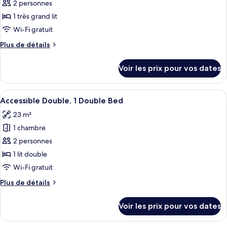
pour
2 personnes
Bed
Double
ce
Bed
1 très grand lit
with
type
Wi-Fi gratuit
Bunk
de
Bed
Plus
Plus de détails
chambre :
de
Chambre
détails
Voir les prix pour vos dates
sur
Double
le
Standard,
type
Afficher
Une chambre moderne avec un grand lit
1
6
de
Accessible Double, 1 Double Bed
toutes
très
chambre
23 m²
Chambre
les
grand
Double
1 chambre
photos
lit
Standard,
pour
2 personnes
1
ce
très
1 lit double
grand
type
Wi-Fi gratuit
lit
de
Plus
Plus de détails
chambre :
de
Accessible
détails
Voir les prix pour vos dates
sur
Double,
le
1