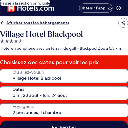
Passer à la section principale
Obtenir l’appli
Afficher tous les hébergements
Village Hotel Blackpool
Hébergement
4.5 étoiles
Hôtel en périphérie avec un terrain de golf - Blackpool Zoo à 0,3 km
Choisissez des dates pour voir les prix
Où allez-vous ?
Dates
Voyageurs
Rechercher