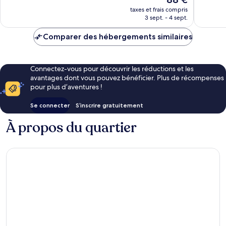
nouveau
1 722 avis
taxes et frais compris
prix
3 sept. - 4 sept.
est
de
Comparer des hébergements similaires
88 €
Connectez-vous pour découvrir les réductions et les
avantages dont vous pouvez bénéficier. Plus de récompenses
pour plus d’aventures !
Se connecter
S’inscrire gratuitement
À propos du quartier