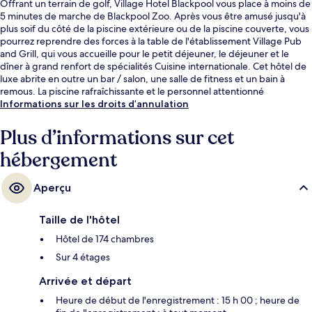
Offrant un terrain de golf, Village Hotel Blackpool vous place à moins de
5 minutes de marche de Blackpool Zoo. Après vous être amusé jusqu'à
plus soif du côté de la piscine extérieure ou de la piscine couverte, vous
pourrez reprendre des forces à la table de l'établissement Village Pub
and Grill, qui vous accueille pour le petit déjeuner, le déjeuner et le
dîner à grand renfort de spécialités Cuisine internationale. Cet hôtel de
luxe abrite en outre un bar / salon, une salle de fitness et un bain à
remous. La piscine rafraîchissante et le personnel attentionné
remportent un franc succès auprès des autres voyageurs.
Informations sur les droits d’annulation
Plus d’informations sur cet
hébergement
Aperçu
Taille de l'hôtel
Hôtel de 174 chambres
Sur 4 étages
Arrivée et départ
Heure de début de l'enregistrement : 15 h 00 ; heure de