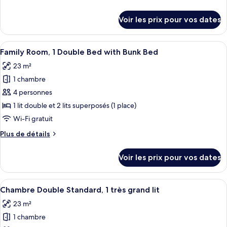
chambre :
canapé-
de
Chambre
lit
détails
Voir les prix pour vos dates
sur
Familiale,
le
2
type
Afficher
Une chambre d’hôtel moderne équipée d
lits
7
de
Family Room, 1 Double Bed with Bunk Bed
toutes
doubles
chambre
23 m²
Chambre
les
Familiale,
1 chambre
photos
2
pour
4 personnes
lits
ce
doubles
1 lit double et 2 lits superposés (1 place)
type
Wi-Fi gratuit
de
Plus
Plus de détails
chambre :
de
Family
détails
Voir les prix pour vos dates
sur
Room,
le
1
type
Afficher
Une chambre moderne avec un grand lit
Double
8
de
Chambre Double Standard, 1 très grand lit
toutes
Bed
chambre
23 m²
Family
les
with
Room,
1 chambre
photos
Bunk
1