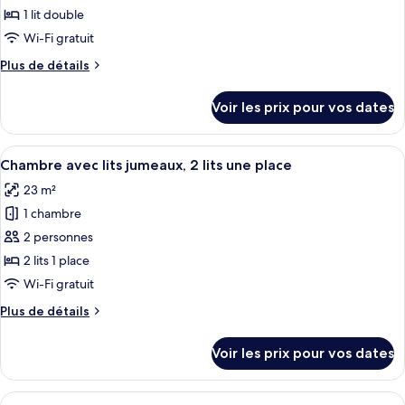
ce
&
1 lit double
POOL
type
Wi-Fi gratuit
ACCESS)
de
Plus
Plus de détails
chambre :
de
Chambre
détails
Voir les prix pour vos dates
sur
Double
le
type
Afficher
Une chambre d’hôtel avec deux lits, une
7
de
Chambre avec lits jumeaux, 2 lits une place
toutes
chambre
23 m²
Chambre
les
Double
1 chambre
photos
pour
2 personnes
ce
2 lits 1 place
type
Wi-Fi gratuit
de
Plus
Plus de détails
chambre :
de
Chambre
détails
Voir les prix pour vos dates
sur
avec
le
lits
type
Afficher
Une chambre à coucher moderne avec u
jumeaux,