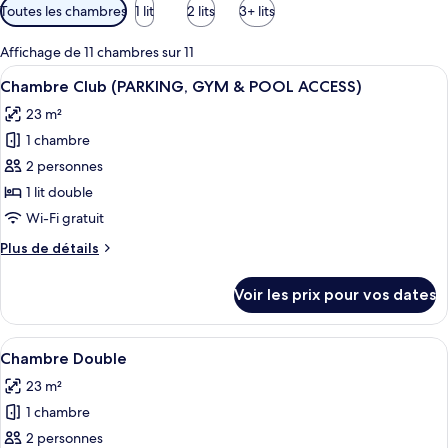
Filtres
Toutes les chambres
1 lit
2 lits
3+ lits
disponibles
pour
Affichage de 11 chambres sur 11
les
Afficher
Une chambre à coucher avec un lit, de
7
Chambre Club (PARKING, GYM & POOL ACCESS)
chambres
toutes
23 m²
les
1 chambre
photos
pour
2 personnes
ce
1 lit double
type
Wi-Fi gratuit
de
Plus
Plus de détails
chambre :
de
Chambre
détails
Voir les prix pour vos dates
sur
Club
le
(PARKING,
type
Afficher
Une chambre moderne avec un grand lit
GYM
7
de
Chambre Double
toutes
&
chambre
23 m²
Chambre
les
POOL
Club
1 chambre
photos
ACCESS)
(PARKING,
pour
2 personnes
GYM