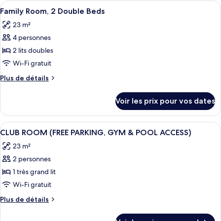
type
Afficher
Une chambre d’hôtel avec un grand lit,
Double
8
de
Family Room, 2 Double Beds
toutes
Bed
chambre
23 m²
Accessible
les
Double,
4 personnes
photos
1
pour
2 lits doubles
Double
ce
Bed
Wi-Fi gratuit
type
Plus
Plus de détails
de
de
chambre :
détails
Voir les prix pour vos dates
sur
Family
le
Room,
type
Afficher
Une chambre moderne avec un grand lit
2
8
de
CLUB ROOM (FREE PARKING, GYM & POOL ACCESS)
toutes
chambre
Double
23 m²
Family
les
Beds
Room,
2 personnes
photos
2
pour
1 très grand lit
Double
ce
Beds
Wi-Fi gratuit
type
Plus
Plus de détails
de
de
chambre :
détails