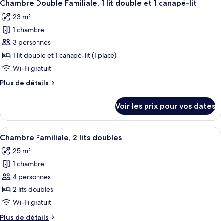
9
de
Chambre Double Familiale, 1 lit double et 1 canapé-lit
toutes
2
chambre
23 m²
Chambre
les
lits
avec
1 chambre
photos
une
lits
pour
3 personnes
place
jumeaux,
ce
2
1 lit double et 1 canapé-lit (1 place)
lits
type
Wi-Fi gratuit
une
de
place
Plus
Plus de détails
chambre :
de
Chambre
détails
Voir les prix pour vos dates
sur
Double
le
Familiale,
type
Afficher
Une chambre d’hôtel avec un grand lit,
1
9
de
Chambre Familiale, 2 lits doubles
toutes
lit
chambre
25 m²
Chambre
les
double
Double
1 chambre
photos
et
Familiale,
pour
4 personnes
1
1
ce
lit
canapé-
2 lits doubles
double
type
lit
Wi-Fi gratuit
et
de
1
Plus
Plus de détails