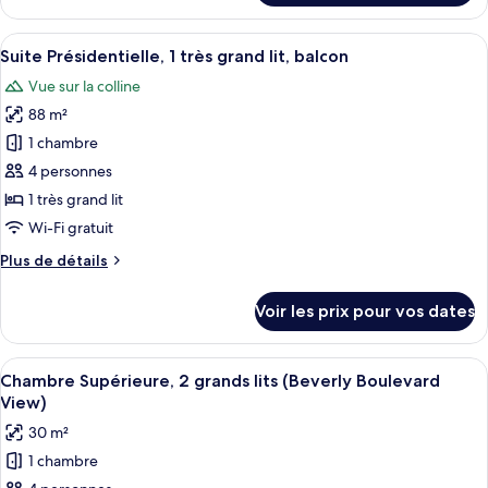
très
le
grand
type
Afficher
Literie de qualité supérieure, couette 
lit,
4
de
Suite Présidentielle, 1 très grand lit, balcon
toutes
chambre
accessible
Vue sur la colline
Chambre,
les
aux
1
88 m²
photos
personnes
très
pour
1 chambre
à
grand
ce
lit,
4 personnes
mobilité
accessible
type
réduite
1 très grand lit
aux
de
Wi-Fi gratuit
personnes
chambre :
à
Plus
Plus de détails
Suite
mobilité
de
réduite
Présidentielle,
détails
Voir les prix pour vos dates
1
sur
le
très
type
Afficher
Literie de qualité supérieure, couette 
grand
6
de
Chambre Supérieure, 2 grands lits (Beverly Boulevard
toutes
lit,
chambre
View)
Suite
les
balcon
30 m²
Présidentielle,
photos
1
1 chambre
pour
très