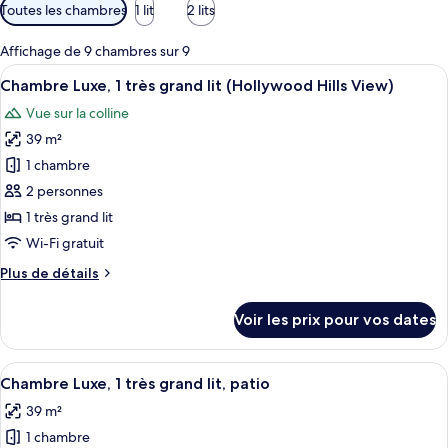
Filtres
Toutes les chambres
1 lit
2 lits
disponibles
pour
Affichage de 9 chambres sur 9
les
Afficher
Literie de qualité supérieure, couette 
8
Chambre Luxe, 1 très grand lit (Hollywood Hills View)
chambres
toutes
Vue sur la colline
les
39 m²
photos
pour
1 chambre
ce
2 personnes
type
1 très grand lit
de
Wi-Fi gratuit
chambre :
Plus
Plus de détails
Chambre
de
Luxe,
détails
Voir les prix pour vos dates
1
sur
le
très
type
Afficher
Literie de qualité supérieure, couette 
grand
5
de
Chambre Luxe, 1 très grand lit, patio
toutes
lit
chambre
39 m²
Chambre
les
(Hollywood
Luxe,
1 chambre
photos
Hills