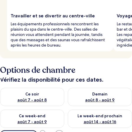
Travailler et se divertir au centre-ville
Voyage
Les équipements professionnels rencontrent les
Le resta
plaisirs du spa dans le centre-ville. Des salles de
bar et 
réunion vous attendent pendant la journée, tandis
Les rep
que des massages et des saunas vous rafraîchissent
végétali
après les heures de bureau.
ingrédie
Options de chambre
Vérifiez la disponibilité pour ces dates.
Vérifier la disponibilité pour ce soir août 7 - août 8
Vérifier la disponibilité pour 
Ce soir
Demain
août 7 - août 8
août 8 - août 9
Vérifier la disponibilité pour ce week-end août 7 - août 9
Vérifier la disponibilité pour 
Ce week-end
Le week-end prochain
août 7 - août 9
août 14 - août 16