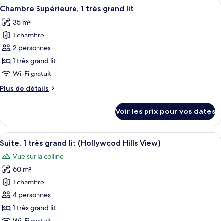
Afficher
Une chambre d’hôtel avec un lit, une 
très
5
de
Chambre Supérieure, 1 très grand lit
toutes
grand
chambre
35 m²
Chambre
les
lit
Luxe,
1 chambre
photos
(Beverly
1
pour
2 personnes
Boulevard
très
ce
grand
View)
1 très grand lit
lit
type
Wi-Fi gratuit
(Beverly
de
Boulevard
Plus
Plus de détails
chambre :
View)
de
Chambre
détails
Voir les prix pour vos dates
sur
Supérieure,
le
1
type
Afficher
Literie de qualité supérieure, couette 
très
10
de
Suite, 1 très grand lit (Hollywood Hills View)
toutes
grand
chambre
Vue sur la colline
Chambre
les
lit
Supérieure,
60 m²
photos
1
pour
1 chambre
très
ce
grand
4 personnes
lit
type
1 très grand lit
de
Wi-Fi gratuit