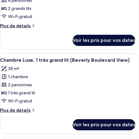
4 personnes
ce
grand
lit,
type
2 grands lits
balcon
de
Wi-Fi gratuit
chambre :
Plus
Plus de détails
Chambre
de
Supérieure,
détails
Voir les prix pour vos dates
sur
2
le
grands
type
Afficher
Literie de qualité supérieure, couette 
lits
7
de
Chambre Luxe, 1 très grand lit (Beverly Boulevard View)
toutes
chambre
(Beverly
35 m²
Chambre
les
Boulevard
Supérieure,
1 chambre
photos
View)
2
pour
2 personnes
grands
ce
lits
1 très grand lit
(Beverly
type
Wi-Fi gratuit
Boulevard
de
View)
Plus
Plus de détails
chambre :
de
Chambre
détails
Voir les prix pour vos dates
sur
Luxe,
le
1
type