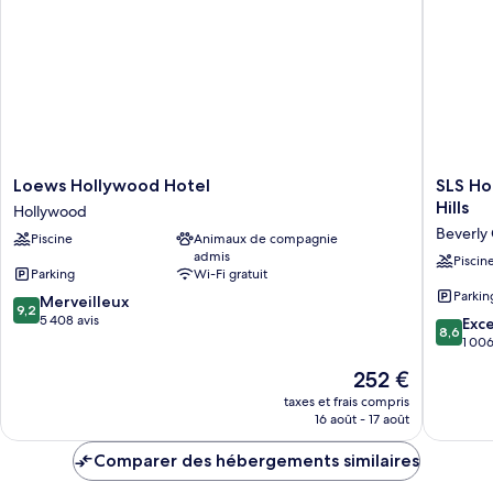
(Beverly
1
Boulevard
très
View)
grand
lit
(Beverly
Boulevard
View)
Loews
SLS
Loews Hollywood Hotel
SLS Ho
Hollywood
Hotel,
Hills
Hollywood
Hotel
a
Beverly
Piscine
Animaux de compagnie
Hollywood
Luxury
admis
Collecti
Piscin
Parking
Wi-Fi gratuit
Hotel,
Parkin
9.2
Merveilleux
Beverly
9,2
sur
5 408 avis
Hills
8.6
Exce
8,6
10,
Beverly
sur
1 006
Merveilleux,
Grove
10,
Le
252 €
5 408 avis
Excellen
nouveau
1 006 av
taxes et frais compris
prix
16 août - 17 août
est
de
Comparer des hébergements similaires
252 €