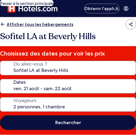
Passer à la section principale
Obtenir l’appli
Afficher tous les hébergements
Sofitel LA at Beverly Hills
Choisissez des dates pour voir les prix
Où allez-vous ?
Dates
Voyageurs
Rechercher