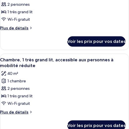
1
pour
View)
2 personnes
très
ce
grand
1 très grand lit
lit
type
Wi-Fi gratuit
(Hollywood
de
Hills
Plus
Plus de détails
chambre :
View)
de
Chambre
détails
Voir les prix pour vos dates
sur
Luxe,
le
1
type
Afficher
Literie de qualité supérieure, couette 
très
6
de
Chambre, 1 très grand lit, accessible aux personnes à
toutes
grand
chambre
mobilité réduite
Chambre
les
lit,
40 m²
Luxe,
photos
patio
1
1 chambre
pour
très
2 personnes
ce
grand
lit,
type
1 très grand lit
patio
de
Wi-Fi gratuit
chambre :
Plus
Plus de détails
Chambre,
de
1
détails
Voir les prix pour vos dates
sur