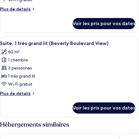
chambre :
Plus
Plus de détails
Suite,
de
1
détails
Voir les prix pour vos dates
très
sur
le
grand
type
Afficher
Literie de qualité supérieure, couette 
lit
5
de
Suite, 1 très grand lit (Beverly Boulevard View)
toutes
(Hollywood
chambre
60 m²
Suite,
les
Hills
1
1 chambre
photos
View)
très
pour
3 personnes
grand
ce
lit
1 très grand lit
(Hollywood
type
Wi-Fi gratuit
Hills
de
View)
Plus
Plus de détails
chambre :
de
Suite,
détails
Voir les prix pour vos dates
sur
1
le
très
type
Hébergements similaires
grand
de
lit
chambre
Loews Hollywood Hotel
SLS Hotel
Suite,