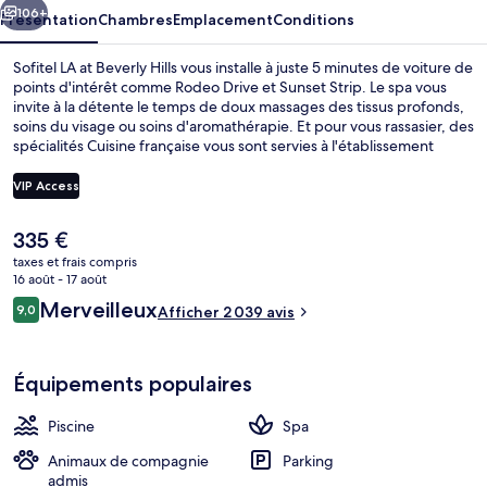
Hills
106+
Présentation
Chambres
Emplacement
Conditions
Sofitel LA at Beverly Hills vous installe à juste 5 minutes de voiture de
points d'intérêt comme Rodeo Drive et Sunset Strip. Le spa vous
invite à la détente le temps de doux massages des tissus profonds,
soins du visage ou soins d'aromathérapie. Et pour vous rassasier, des
spécialités Cuisine française vous sont servies à l'établissement
Esterel, qui est ouvert à l'heure du petit déjeuner, du déjeuner et du
dîner. Cet hôtel de luxe abrite en outre une piscine extérieure, un
VIP Access
bar / salon et un centre de remise en forme. Les autres voyageurs
ne tarissent pas d'éloges en ce qui concerne la literie de qualité et le
Le
335 €
personnel attentionné.
Extérieur
prix
taxes et frais compris
actuel
16 août - 17 août
est
Avis
Merveilleux
9,0
Afficher 2 039 avis
de
9,0 sur 10
voyageurs
335 €.
Équipements populaires
Piscine
Spa
Animaux de compagnie
Parking
admis