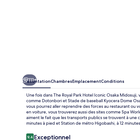
Hotel
Iconic
Osaka
Midosuji
111+
Présentation
Chambres
Emplacement
Conditions
Une fois dans The Royal Park Hotel Iconic Osaka Midosuji, v
comme Dotonbori et Stade de baseball Kyocera Dome Osaka
vous pourrez aller reprendre des forces au restaurant ou 
en voiture, vous trouverez aussi des sites comme Spa Worl
aiment le fait que les transports publics se trouvent à un
minutes à pied et Station de métro Higobashi, à 12 minutes
Avis
Exceptionnel
9,4
9,4 sur 10