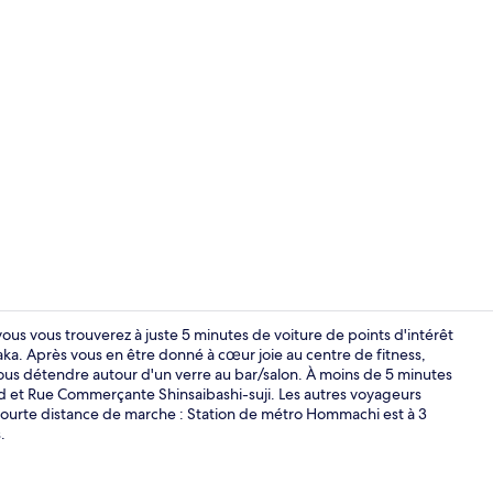
Vidéo du cr
ous vous trouverez à juste 5 minutes de voiture de points d'intérêt
. Après vous en être donné à cœur joie au centre de fitness,
vous détendre autour d'un verre au bar/salon. À moins de 5 minutes
Couette en d
d et Rue Commerçante Shinsaibashi-suji. Les autres voyageurs
e courte distance de marche : Station de métro Hommachi est à 3
.