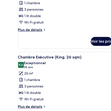
1 chambre
type
3 personnes
de
1 lit double
chambre :
Chambre
Wi-Fi gratuit
Supérieure
Plus
Plus de détails
(King,
de
détails
28.4
Voir les pri
sur
sqm)
le
type
Afficher
Une chambre d’hôtel moderne do
28
de
Chambre Exécutive (King, 26 sqm)
toutes
chambre
Exceptionnel
Chambre
les
9,6
9,6 sur 10
(38 avis)
38 avis
Supérieure
photos
26 m²
(King,
pour
28.4
1 chambre
ce
sqm)
3 personnes
type
1 lit double
de
Wi-Fi gratuit
chambre :
Chambre
Plus
Plus de détails
de