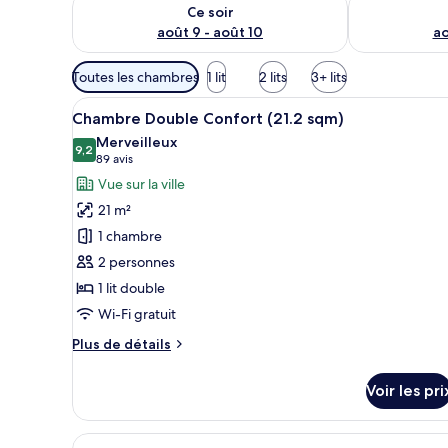
Vérifier la disponibilité pour ce soir août 9 - août 10
Vérifier la di
Ce soir
août 9 - août 10
ao
Filtres
Toutes les chambres
1 lit
2 lits
3+ lits
disponibles
Afficher
Une chambre d’hôtel avec un li
pour
16
Chambre Double Confort (21.2 sqm)
toutes
les
Merveilleux
les
9,2
chambres
9,2 sur 10
(89 avis)
89 avis
photos
Vue sur la ville
pour
21 m²
ce
1 chambre
type
2 personnes
de
1 lit double
chambre :
Chambre
Wi-Fi gratuit
Double
Plus
Plus de détails
Confort
de
détails
(21.2
Voir les pri
sur
sqm)
le
type
Afficher
Une chambre d’hôtel aux murs r