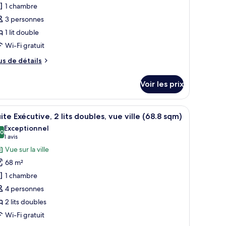
m)
1 chambre
ype
3 personnes
e
1 lit double
hambre :
hambre,
Wi-Fi gratuit
n
us
us de détails
ngle
e
tails
King,
Voir les prix
r
4.3
qm)
pe
 un canapé, une petite table et un téléviseur.
fficher
Une chambre d’hôtel moderne avec vue sur la v
27
e
ite Exécutive, 2 lits doubles, vue ville (68.8 sqm)
outes
hambre
Exceptionnel
ambre,
s
,0
10,0 sur 10
(1 avis)
1 avis
n
hotos
Vue sur la ville
gle
our
ing,
68 m²
e
.3
1 chambre
m)
ype
4 personnes
e
2 lits doubles
hambre :
uite
Wi-Fi gratuit