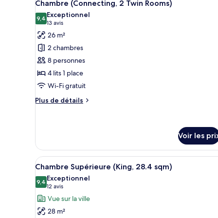
13
de
Chambre (Connecting, 2 Twin Rooms)
toutes
chambre
Exceptionnel
Chambre
les
9,4
9,4 sur 10
(13 avis)
13 avis
Double
photos
26 m²
Confort
pour
(21.2
2 chambres
ce
sqm)
8 personnes
type
4 lits 1 place
de
Wi-Fi gratuit
chambre :
Chambre
Plus
Plus de détails
(Connecting,
de
détails
2
sur
Twin
le
Voir les pri
Rooms)
type
de
Afficher
Une chambre d’hôtel avec un gra
chambre
15
Chambre Supérieure (King, 28.4 sqm)
Chambre
toutes
Exceptionnel
(Connecting,
les
9,4
9,4 sur 10
(12 avis)
12 avis
2
photos
Twin
Vue sur la ville
Rooms)
pour
28 m²
ce