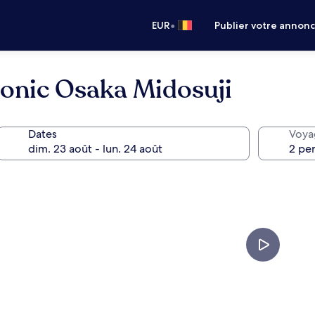
•
EUR
Publier votre annon
conic Osaka Midosuji
Dates
Voya