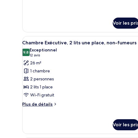
Exécutive
détails
(King,
sur
26
le
sqm)
type
Voir les pri
de
chambre
Chambre
Afficher
Une chambre d’hôtel moderne av
27
Chambre Exécutive, 2 lits une place, non-fumeurs
Exécutive
toutes
(King,
Exceptionnel
les
9,8
9,8 sur 10
26
(12 avis)
12 avis
photos
sqm)
26 m²
pour
1 chambre
ce
2 personnes
type
2 lits 1 place
de
Wi-Fi gratuit
chambre :
Chambre
Plus
Plus de détails
Exécutive,
de
détails
2
sur
lits
Voir les pri
le
une
type
de