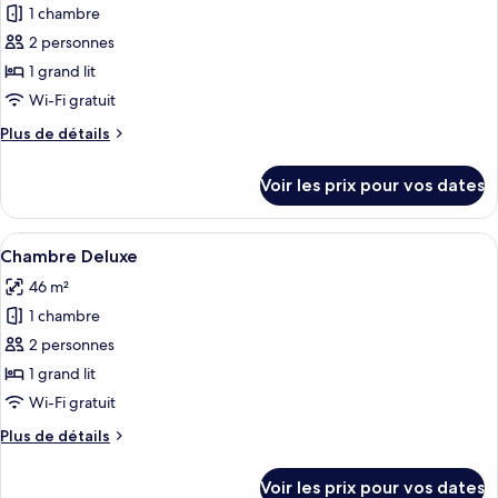
Deluxe
1 chambre
photos
pour
2 personnes
ce
1 grand lit
type
Wi-Fi gratuit
de
Plus
Plus de détails
chambre :
de
Chambre
détails
Voir les prix pour vos dates
sur
Deluxe
le
type
Afficher
Une pièce chaleureuse avec une table e
1
de
Chambre Deluxe
toutes
chambre
46 m²
Chambre
les
Deluxe
1 chambre
photos
pour
2 personnes
ce
1 grand lit
type
Wi-Fi gratuit
de
Plus
Plus de détails
chambre :
de
Chambre
détails
Voir les prix pour vos dates
sur