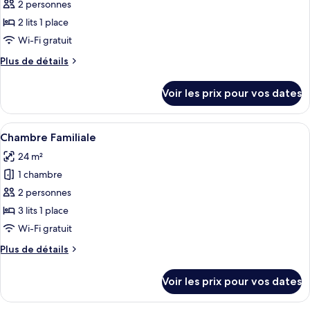
pour
2 personnes
ce
2 lits 1 place
type
Wi-Fi gratuit
de
Plus
Plus de détails
chambre :
de
Chambre
détails
Voir les prix pour vos dates
sur
Deluxe
le
type
Afficher
Une chambre d’hôtel avec trois lits, un
2
de
Chambre Familiale
toutes
chambre
24 m²
Chambre
les
Deluxe
1 chambre
photos
pour
2 personnes
ce
3 lits 1 place
type
Wi-Fi gratuit
de
Plus
Plus de détails
chambre :
de
Chambre
détails
Voir les prix pour vos dates
sur
Familiale
le