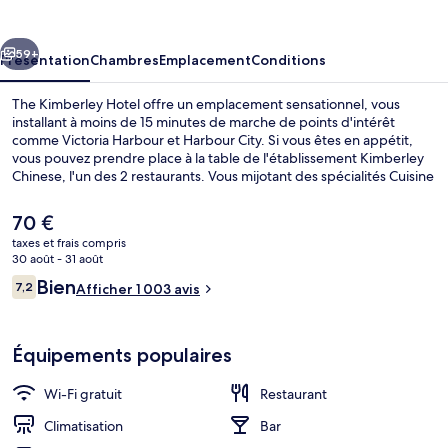
Hotel
cédent
Suivant
59+
Présentation
Chambres
Emplacement
Conditions
The Kimberley Hotel offre un emplacement sensationnel, vous
installant à moins de 15 minutes de marche de points d'intérêt
comme Victoria Harbour et Harbour City. Si vous êtes en appétit,
vous pouvez prendre place à la table de l'établissement Kimberley
Chinese, l'un des 2 restaurants. Vous mijotant des spécialités Cuisine
chinoise, il vous invite pour le déjeuner et le dîner. À moins de 5
minutes en voiture, vous trouverez aussi des sites comme Quartier
Le
70 €
commerçant de Nathan Road et Kowloon Bay.
prix
taxes et frais compris
actuel
30 août - 31 août
Façade de l’hébergement
est
Avis
Bien
7,2
Afficher 1 003 avis
de
7,2 sur 10
voyageurs
70 €.
Équipements populaires
Wi-Fi gratuit
Restaurant
Climatisation
Bar