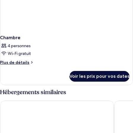
Chambre
4 personnes
Wi-Fi gratuit
Plus
Plus de détails
de
détails
Voir les prix pour vos dates
sur
le
type
Hébergements similaires
de
chambre
Ramada Grand Tsim Sha Tsui (Former Ramada Hong Kong Gran
The Cit
Chambre