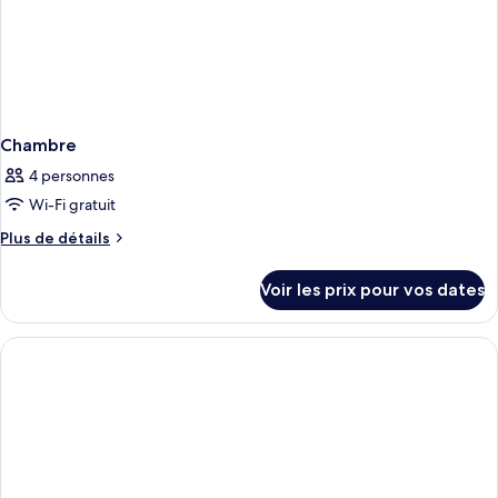
Chambre
4 personnes
Wi-Fi gratuit
Plus
Plus de détails
de
détails
Voir les prix pour vos dates
sur
le
type
de
chambre
Chambre