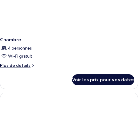
Chambre
4 personnes
Wi-Fi gratuit
Plus
Plus de détails
de
détails
Voir les prix pour vos dates
sur
le
type
de
chambre
Chambre