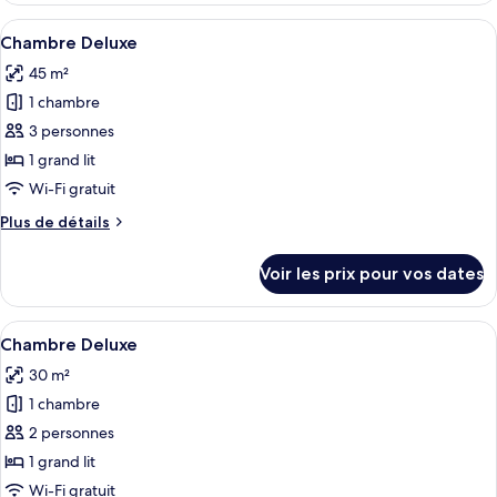
type
Afficher
Une chambre d’hôtel moderne avec une 
1
de
Chambre Deluxe
toutes
chambre
45 m²
Chambre
les
Deluxe
1 chambre
photos
pour
3 personnes
ce
1 grand lit
type
Wi-Fi gratuit
de
Plus
Plus de détails
chambre :
de
Chambre
détails
Voir les prix pour vos dates
sur
Deluxe
le
type
Afficher
Minibar, coffres-forts dans les chambr
1
de
Chambre Deluxe
toutes
chambre
30 m²
Chambre
les
Deluxe
1 chambre
photos
pour
2 personnes
ce
1 grand lit
type
Wi-Fi gratuit