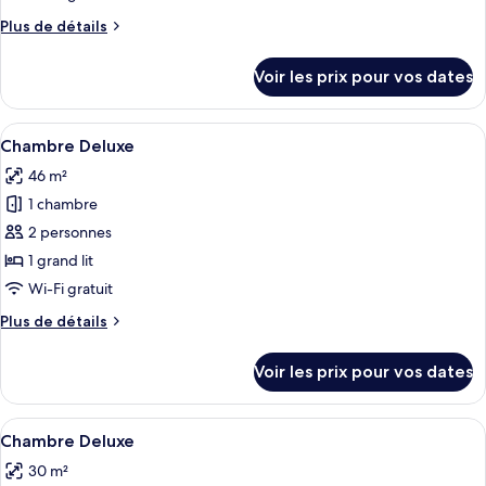
de
Plus
Plus de détails
chambre :
de
Chambre
détails
Voir les prix pour vos dates
sur
Deluxe
le
type
Afficher
Minibar, coffres-forts dans les chambr
1
de
Chambre Deluxe
toutes
chambre
46 m²
Chambre
les
Deluxe
1 chambre
photos
pour
2 personnes
ce
1 grand lit
type
Wi-Fi gratuit
de
Plus
Plus de détails
chambre :
de
Chambre
détails
Voir les prix pour vos dates
sur
Deluxe
le
type
Afficher
Minibar, coffres-forts dans les chambr
1
de
Chambre Deluxe
toutes
chambre
30 m²
Chambre
les