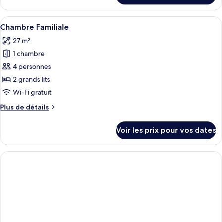
Deluxe
le
type
Afficher
Une chambre d’hôtel avec deux lits, c
1
de
Chambre Familiale
toutes
chambre
27 m²
Chambre
les
Deluxe
1 chambre
photos
pour
4 personnes
ce
2 grands lits
type
Wi-Fi gratuit
de
Plus
Plus de détails
chambre :
de
Chambre
détails
Voir les prix pour vos dates
sur
Familiale
le
type
de
chambre
Chambre
Familiale