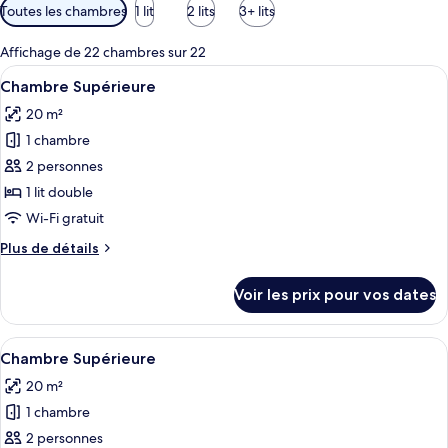
Filtres
Toutes les chambres
1 lit
2 lits
3+ lits
disponibles
pour
Affichage de 22 chambres sur 22
les
Afficher
Une chambre d’hôtel avec un grand lit,
2
Chambre Supérieure
chambres
toutes
20 m²
les
1 chambre
photos
pour
2 personnes
ce
1 lit double
type
Wi-Fi gratuit
de
Plus
Plus de détails
chambre :
de
Chambre
détails
Voir les prix pour vos dates
sur
Supérieure
le
type
Afficher
Une chambre d’hôtel avec deux lits, un
2
de
Chambre Supérieure
toutes
chambre
20 m²
Chambre
les
Supérieure
1 chambre
photos
pour
2 personnes