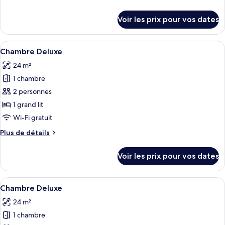
chambre :
de
Chambre
détails
Voir les prix pour vos dates
sur
Deluxe
le
type
Afficher
Une chambre d’hôtel moderne dotée d’un
2
de
Chambre Deluxe
toutes
chambre
24 m²
Chambre
les
Deluxe
1 chambre
photos
pour
2 personnes
ce
1 grand lit
type
Wi-Fi gratuit
de
Plus
Plus de détails
chambre :
de
Chambre
détails
Voir les prix pour vos dates
sur
Deluxe
le
type
Afficher
Une chambre d’hôtel avec deux lits, u
2
de
Chambre Deluxe
toutes
chambre
24 m²
Chambre
les
Deluxe
1 chambre
photos