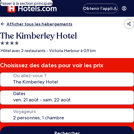
Passer à la section principale
Obtenir l’appli
Afficher tous les hébergements
The Kimberley Hotel
Hébergement
4.0 étoiles
Hôtel avec 2 restaurants - Victoria Harbour à 0,9 km
Choisissez des dates pour voir les prix
Où allez-vous ?
Dates
Voyageurs
Rechercher