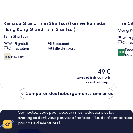
Ramada
The
Ramada Grand Tsim Sha Tsui (Former Ramada
The Ci
Grand
Cityview
Hong Kong Grand Tsim Sha Tsui)
Mong K
Tsim
-
Tsim Sha Tsui
Wi-Fi 
Sha
Chinese
Climat
Tsui
Wi-Fi gratuit
Restaurant
YMCA
Climatisation
Salle de sport
(Former
of
8.8
Exce
8,8
Ramada
Hong
sur
1 687
6.8
6,8
1 004 avis
Hong
Kong
10,
sur
Kong
Mong
Excellen
10,
Le
Grand
49 €
Kok
1 687 avi
1 004 avis
nouveau
Tsim
taxes et frais compris
prix
Sha
7 sept. - 8 sept.
est
Tsui)
de
Tsim
Comparer des hébergements similaires
49 €
Sha
Tsui
Connectez-vous pour découvrir les réductions et les
avantages dont vous pouvez bénéficier. Plus de récompenses
pour plus d’aventures !