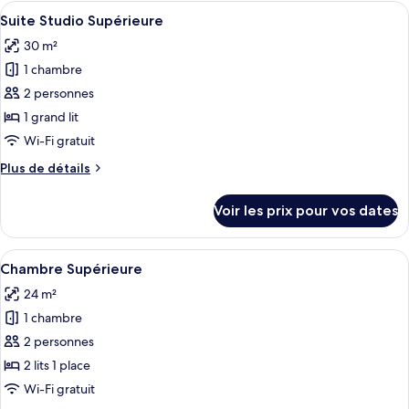
type
Afficher
Une chambre d’hôtel avec un lit, un ca
1
de
Suite Studio Supérieure
toutes
chambre
30 m²
Chambre
les
Familiale
1 chambre
photos
pour
2 personnes
ce
1 grand lit
type
Wi-Fi gratuit
de
Plus
Plus de détails
chambre :
de
Suite
détails
Voir les prix pour vos dates
sur
Studio
le
Supérieure
type
Afficher
Une chambre d’hôtel avec deux lits, un
1
de
Chambre Supérieure
toutes
chambre
24 m²
Suite
les
Studio
1 chambre
photos
Supérieure
pour
2 personnes
ce
2 lits 1 place
type
Wi-Fi gratuit
de