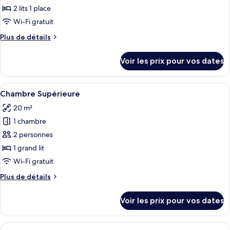
ce
2 lits 1 place
type
Wi-Fi gratuit
de
Plus
Plus de détails
chambre :
de
Chambre
détails
Voir les prix pour vos dates
sur
Supérieure
le
type
Afficher
Minibar, coffres-forts dans les chambr
2
de
Chambre Supérieure
toutes
chambre
20 m²
Chambre
les
Supérieure
1 chambre
photos
pour
2 personnes
ce
1 grand lit
type
Wi-Fi gratuit
de
Plus
Plus de détails
chambre :
de
Chambre
détails
Voir les prix pour vos dates
sur
Supérieure
le
type
Afficher
Une chambre d’hôtel avec deux lits, u