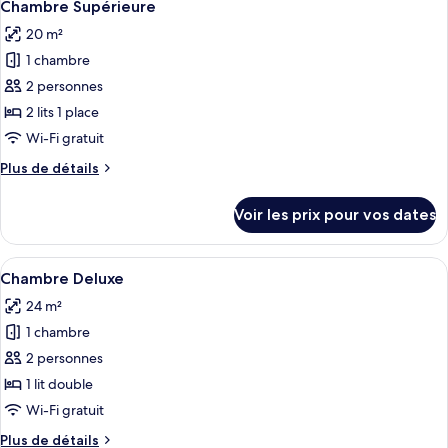
2
de
Chambre Supérieure
toutes
chambre
20 m²
Chambre
les
Supérieure
1 chambre
photos
pour
2 personnes
ce
2 lits 1 place
type
Wi-Fi gratuit
de
Plus
Plus de détails
chambre :
de
Chambre
détails
Voir les prix pour vos dates
sur
Supérieure
le
type
Afficher
Une chambre d’hôtel avec un lit, un c
2
de
Chambre Deluxe
toutes
chambre
24 m²
Chambre
les
Supérieure
1 chambre
photos
pour
2 personnes
ce
1 lit double
type
Wi-Fi gratuit
de
Plus
Plus de détails