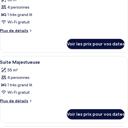
Chambre
les
Deluxe
4 personnes
photos
(Castle
pour
1 très grand lit
View)
ce
Wi-Fi gratuit
type
Plus
Plus de détails
de
de
chambre :
détails
Voir les prix pour vos dates
sur
Suite
le
Classique
type
Afficher
Literie de qualité supérieure, minibar,
2
de
Suite Majestueuse
toutes
chambre
55 m²
Suite
les
Classique
4 personnes
photos
pour
1 très grand lit
ce
Wi-Fi gratuit
type
Plus
Plus de détails
de
de
chambre :
détails
Voir les prix pour vos dates
sur
Suite
le
Majestueuse
type