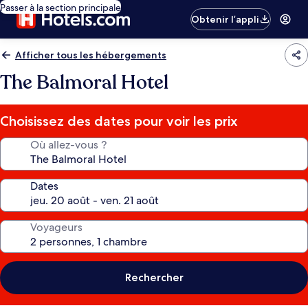
Passer à la section principale
Obtenir l’appli
Afficher tous les hébergements
The Balmoral Hotel
Choisissez des dates pour voir les prix
Où allez-vous ?
Dates
Voyageurs
Rechercher