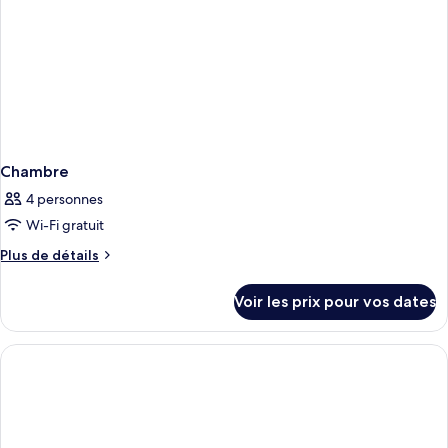
Chambre
4 personnes
Wi-Fi gratuit
Plus
Plus de détails
de
détails
Voir les prix pour vos dates
sur
le
type
de
chambre
Chambre