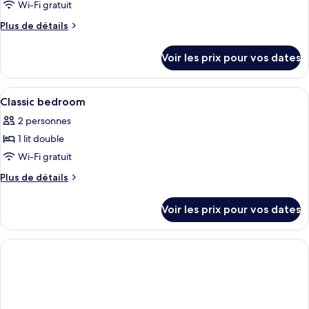
ce
Wi-Fi gratuit
type
Plus
Plus de détails
de
de
chambre :
détails
Voir les prix pour vos dates
sur
Suite
le
(Scone
type
Afficher
Une chambre d’hôtel avec un lit, un c
and
2
de
Classic bedroom
toutes
chambre
Crombie)
2 personnes
Suite
les
(Scone
1 lit double
photos
and
pour
Wi-Fi gratuit
Crombie)
ce
Plus
Plus de détails
type
de
détails
de
Voir les prix pour vos dates
sur
chambre :
le
Classic
type
bedroom
de
chambre
Classic
bedroom