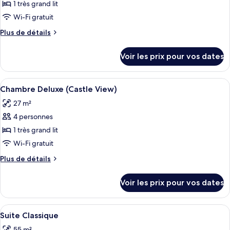
pour
1 très grand lit
Town
ce
View)
Wi-Fi gratuit
type
Plus
Plus de détails
de
de
chambre :
détails
Voir les prix pour vos dates
sur
Chambre
le
Deluxe
type
Afficher
Une chambre d’hôtel équipée d’un lit, 
(Old
2
de
Chambre Deluxe (Castle View)
toutes
chambre
Town
27 m²
Chambre
les
View)
Deluxe
4 personnes
photos
(Old
pour
1 très grand lit
Town
ce
View)
Wi-Fi gratuit
type
Plus
Plus de détails
de
de
chambre :
détails
Voir les prix pour vos dates
sur
Chambre
le
Deluxe
type
Afficher
Literie de qualité supérieure, minibar,
(Castle
2
de
Suite Classique
toutes
chambre
View)
55 m²