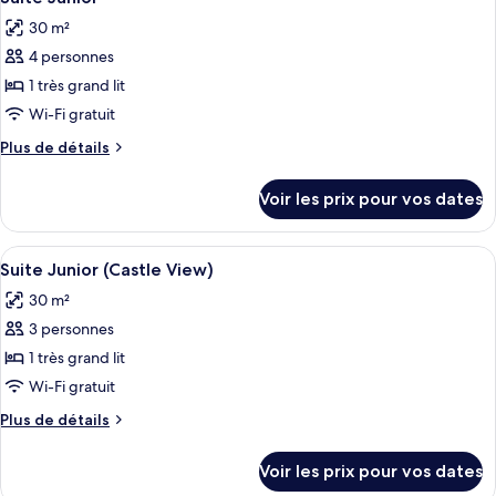
toutes
30 m²
les
4 personnes
photos
pour
1 très grand lit
ce
Wi-Fi gratuit
type
Plus
Plus de détails
de
de
chambre :
détails
Voir les prix pour vos dates
sur
Suite
le
Junior
type
Afficher
Une chambre d’hôtel avec un lit, un ca
2
de
Suite Junior (Castle View)
toutes
chambre
30 m²
Suite
les
Junior
3 personnes
photos
pour
1 très grand lit
ce
Wi-Fi gratuit
type
Plus
Plus de détails
de
de
chambre :
détails
Voir les prix pour vos dates
sur
Suite