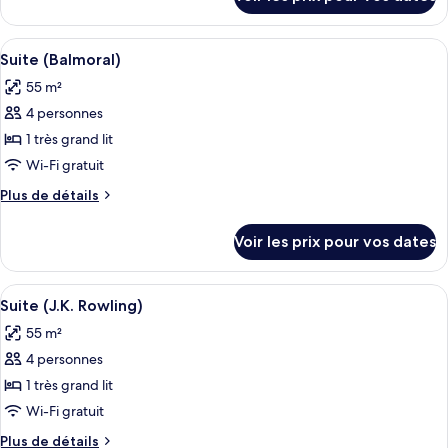
sur
Suite
le
(Bowes-
type
Afficher
Literie de qualité supérieure, minibar,
Lyon)
2
de
Suite (Balmoral)
toutes
chambre
55 m²
Suite
les
(Bowes-
4 personnes
photos
Lyon)
pour
1 très grand lit
ce
Wi-Fi gratuit
type
Plus
Plus de détails
de
de
chambre :
détails
Voir les prix pour vos dates
sur
Suite
le
(Balmoral)
type
Afficher
Literie de qualité supérieure, minibar,
2
de
Suite (J.K. Rowling)
toutes
chambre
55 m²
Suite
les
(Balmoral)
4 personnes
photos
pour
1 très grand lit
ce
Wi-Fi gratuit
type
Plus
Plus de détails