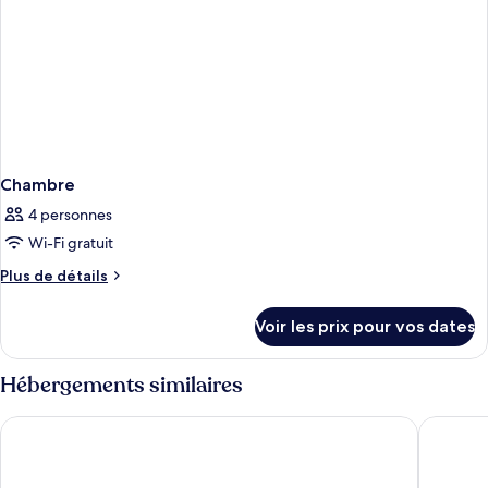
Chambre
4 personnes
Wi-Fi gratuit
Plus
Plus de détails
de
détails
Voir les prix pour vos dates
sur
le
type
Hébergements similaires
de
chambre
Sheraton Grand Hotel & Spa, Edinburgh
The Cale
Chambre