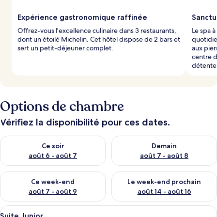
l
Expérience gastronomique raffinée
Sanctu
e
Offrez-vous l'excellence culinaire dans 3 restaurants,
Le spa à
s
dont un étoilé Michelin. Cet hôtel dispose de 2 bars et
quotidie
sert un petit-déjeuner complet.
aux pie
v
centre 
o
détente
y
a
g
e
Options de chambre
u
r
s
Vérifiez la disponibilité pour ces dates.
Vérifier la disponibilité pour ce soir août 6 - août 7
Vérifier la disponibilité pour 
Ce soir
Demain
août 6 - août 7
août 7 - août 8
Vérifier la disponibilité pour ce week-end août 7 - août 9
Vérifier la disponibilité pour 
Ce week-end
Le week-end prochain
août 7 - août 9
août 14 - août 16
Afficher
Une chambre d’hôtel comprenant un lit, 
2
Suite Junior