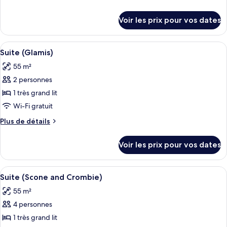
de
de
chambre :
détails
Voir les prix pour vos dates
sur
Suite
le
(J.K.
type
Afficher
Literie de qualité supérieure, minibar,
Rowling)
3
de
Suite (Glamis)
toutes
chambre
55 m²
Suite
les
(J.K.
2 personnes
photos
Rowling)
pour
1 très grand lit
ce
Wi-Fi gratuit
type
Plus
Plus de détails
de
de
chambre :
détails
Voir les prix pour vos dates
sur
Suite
le
(Glamis)
type
Afficher
Un salon spacieux doté d’une cheminée
3
de
Suite (Scone and Crombie)
toutes
chambre
55 m²
Suite
les
(Glamis)
4 personnes
photos
pour
1 très grand lit