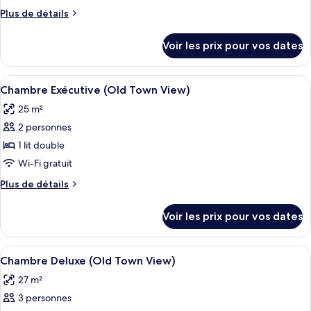
type
Plus
Plus de détails
de
de
chambre :
détails
Voir les prix pour vos dates
sur
Chambre
le
Exécutive
type
Afficher
Une chambre d’hôtel avec un grand lit,
2
de
Chambre Exécutive (Old Town View)
toutes
chambre
25 m²
Chambre
les
Exécutive
2 personnes
photos
pour
1 lit double
ce
Wi-Fi gratuit
type
Plus
Plus de détails
de
de
chambre :
détails
Voir les prix pour vos dates
sur
Chambre
le
Exécutive
type
Afficher
Literie de qualité supérieure, minibar,
(Old
2
de
Chambre Deluxe (Old Town View)
toutes
chambre
Town
27 m²
Chambre
les
View)
Exécutive
3 personnes
photos
(Old