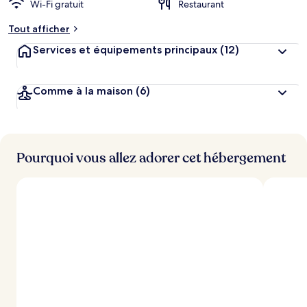
Wi-Fi gratuit
Restaurant
m
e
Tout afficher
n
t
Services et équipements principaux
(12)
s
l
Comme à la maison
(6)
e
s
m
i
Pourquoi vous allez adorer cet hébergement
e
u
x
n
o
t
é
s
p
a
r