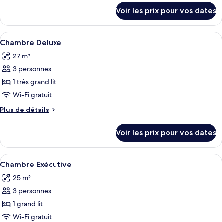
chambre :
détails
Voir les prix pour vos dates
sur
Chambre
le
Exécutive
type
Afficher
Literie de qualité supérieure, minibar,
2
de
Chambre Deluxe
toutes
chambre
27 m²
Chambre
les
Exécutive
3 personnes
photos
pour
1 très grand lit
ce
Wi-Fi gratuit
type
Plus
Plus de détails
de
de
chambre :
détails
Voir les prix pour vos dates
sur
Chambre
le
Deluxe
type
Afficher
Une chambre d’hôtel avec un grand lit
1
de
Chambre Exécutive
toutes
chambre
25 m²
Chambre
les
Deluxe
3 personnes
photos
pour
1 grand lit
ce
Wi-Fi gratuit