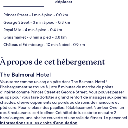
déplacer
Princes Street
- 1 min à pied
- 0.0 km
George Street
- 3 min à pied
- 0.3 km
Royal Mile
- 4 min à pied
- 0.4 km
Grassmarket
- 8 min à pied
- 0.8 km
Château d'Édimbourg
- 10 min à pied
- 0.9 km
À propos de cet hébergement
The Balmoral Hotel
Vous serez comme un coq en pâte dans The Balmoral Hotel !
L'hébergement se trouve à juste 5 minutes de marche de points
d'intérêt comme Princes Street et George Street. Vous pouvez passer
au spa pour vous faire dorloter à grand renfort de massages aux pierres
chaudes, d'enveloppements corporels ou de soins de manucure et
pédicure. Pour le plaisir des papilles, l'établissement Number One, un
des 3 restaurants, sert le dîner. Cet hôtel de luxe abrite en outre 2
bars/lounges, une piscine couverte et une salle de fitness. Le personnel
attentionné et l'élégant bar remportent un franc succès auprès des
Informations sur les droits d’annulation
autres voyageurs. L'hébergement se situe à une très courte distance à