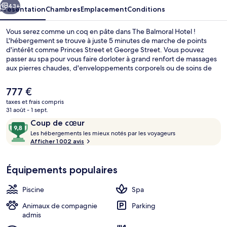
43+
Présentation
Chambres
Emplacement
Conditions
Vous serez comme un coq en pâte dans The Balmoral Hotel !
L'hébergement se trouve à juste 5 minutes de marche de points
d'intérêt comme Princes Street et George Street. Vous pouvez
passer au spa pour vous faire dorloter à grand renfort de massages
aux pierres chaudes, d'enveloppements corporels ou de soins de
manucure et pédicure. Pour le plaisir des papilles, l'établissement
Number One, un des 3 restaurants, sert le dîner. Cet hôtel de luxe
Le
777 €
abrite en outre 2 bars/lounges, une piscine couverte et une salle de
prix
taxes et frais compris
fitness. Le personnel attentionné et l'élégant bar remportent un
actuel
31 août - 1 sept.
franc succès auprès des autres voyageurs. L'hébergement se situe à
3 restaurants servant le petit déjeuner,
est
Avis
9,8
une très courte distance à pied des transports publics : Station de
Coup de cœur
de
tramway St Andrew Square se trouve à 3 min et Arrêt de tram
voyageurs
L
sur
Les hébergements les mieux notés par les voyageurs
777 €.
Princes Street, à 7 min.
e
Afficher 1 002 avis
10,
s
Coup
de
Équipements populaires
h
cœur
é
b
Piscine
Spa
e
r
Animaux de compagnie
Parking
g
admis
e