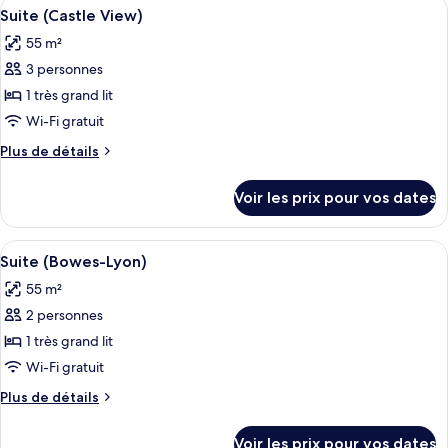
Afficher
Un salon spacieux doté d’une cheminée
2
de
Suite (Castle View)
toutes
chambre
55 m²
Suite
les
Majestueuse
3 personnes
photos
pour
1 très grand lit
ce
Wi-Fi gratuit
type
Plus
Plus de détails
de
de
chambre :
détails
Voir les prix pour vos dates
sur
Suite
le
(Castle
type
Afficher
Literie de qualité supérieure, minibar,
View)
2
de
Suite (Bowes-Lyon)
toutes
chambre
55 m²
Suite
les
(Castle
2 personnes
photos
View)
pour
1 très grand lit
ce
Wi-Fi gratuit
type
Plus
Plus de détails
de
de
chambre :
détails
Voir les prix pour vos dates