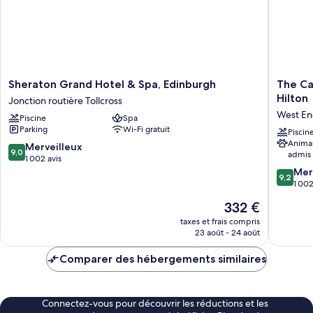
Sheraton
The
Sheraton Grand Hotel & Spa, Edinburgh
The Ca
Grand
Caledon
Hilton
Jonction routière Tollcross
Hotel
Edinbur
West E
Piscine
Spa
&
Curio
Parking
Wi-Fi gratuit
Spa,
Collecti
Piscin
Anima
Edinburgh
by
9.0
Merveilleux
9,0
admis
Jonction
Hilton
sur
1 002 avis
routière
West
10,
9.2
Mer
9,2
Tollcross
End
Merveilleux,
sur
1 002
1 002 avis
10,
Le
332 €
Merveill
nouveau
1 002 av
taxes et frais compris
prix
23 août - 24 août
est
de
Comparer des hébergements similaires
332 €
Connectez-vous pour découvrir les réductions et les