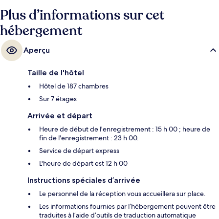
pied des transports publics : Station de tramway St Andrew Square se
Plus d’informations sur cet
trouve à 3 min et Arrêt de tram Princes Street, à 7 min.
hébergement
Aperçu
Taille de l'hôtel
Hôtel de 187 chambres
Sur 7 étages
Arrivée et départ
Heure de début de l'enregistrement : 15 h 00 ; heure de
fin de l'enregistrement : 23 h 00.
Service de départ express
L'heure de départ est 12 h 00
Instructions spéciales d’arrivée
Le personnel de la réception vous accueillera sur place.
Les informations fournies par l’hébergement peuvent être
traduites à l’aide d’outils de traduction automatique