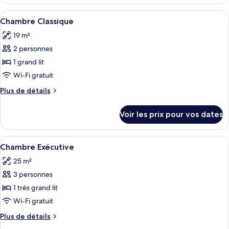
le
Junior
type
Afficher
Une chambre d’hôtel avec un grand lit, 
(Castle
2
de
Chambre Classique
toutes
chambre
View)
19 m²
Suite
les
Junior
2 personnes
photos
(Castle
pour
1 grand lit
View)
ce
Wi-Fi gratuit
type
Plus
Plus de détails
de
de
chambre :
détails
Voir les prix pour vos dates
sur
Chambre
le
Classique
type
Afficher
Une chambre spacieuse avec un grand l
1
de
Chambre Exécutive
toutes
chambre
25 m²
Chambre
les
Classique
3 personnes
photos
pour
1 très grand lit
ce
Wi-Fi gratuit
type
Plus
Plus de détails
de
de