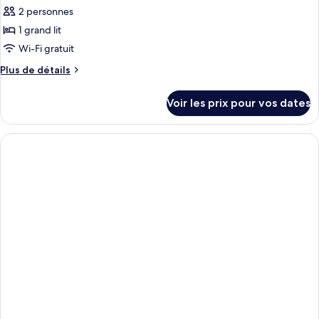
1
pour
2 personnes
chambre
ce
(Harbour
1 grand lit
View)
type
Wi-Fi gratuit
de
Plus
Plus de détails
chambre :
de
Suite
détails
Voir les prix pour vos dates
sur
Deluxe
le
(Business
type
|
de
Harbour
chambre
Suite
View)
Deluxe
(Business
|
Harbour
View)