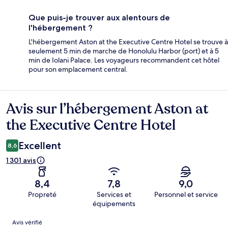
Que puis-je trouver aux alentours de
l'hébergement ?
L'hébergement Aston at the Executive Centre Hotel se trouve à
seulement 5 min de marche de Honolulu Harbor (port) et à 5
min de Iolani Palace. Les voyageurs recommandent cet hôtel
pour son emplacement central.
Avis sur l’hébergement Aston at
Avis
the Executive Centre Hotel
Excellent
8,6
1 301 avis
8,4
7,8
9,0
Propreté
Services et
Personnel et service
équipements
Avis
Avis vérifié