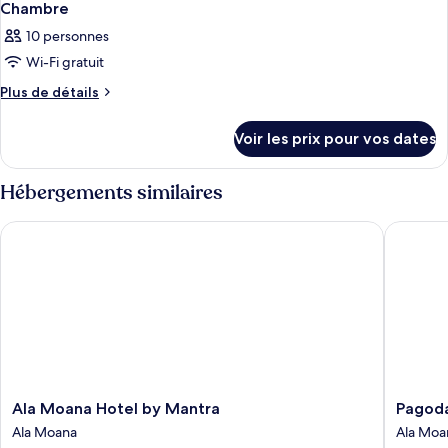
Chambre
10 personnes
Wi-Fi gratuit
Plus
Plus de détails
de
détails
Voir les prix pour vos dates
sur
le
type
Hébergements similaires
de
chambre
Ala Moana Hotel by Mantra
Pagoda 
Chambre
Ala
Pagoda
Ala Moana Hotel by Mantra
Pagoda
Moana
Hotel
Ala Moana
Ala Moa
Hotel
Ala