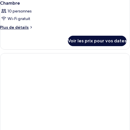
Chambre
10 personnes
Wi-Fi gratuit
Plus
Plus de détails
de
détails
Voir les prix pour vos dates
sur
le
type
de
chambre
Chambre