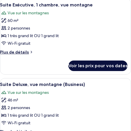
Afficher
Une chambre d’hôtel dotée d’une grand
6
Suite Exécutive, 1 chambre, vue montagne
toutes
Vue sur les montagnes
les
60 m²
photos
pour
2 personnes
ce
1 très grand lit OU 1 grand lit
type
Wi-Fi gratuit
de
Plus
Plus de détails
chambre :
de
Suite
détails
Voir les prix pour vos dates
sur
Exécutive,
le
1
type
Afficher
Une chambre d’hôtel avec un grand lit,
chambre,
6
de
Suite Deluxe, vue montagne (Business)
toutes
vue
chambre
Vue sur les montagnes
Suite
les
montagne
Exécutive,
46 m²
photos
1
pour
2 personnes
chambre,
ce
vue
1 très grand lit OU 1 grand lit
montagne
type
Wi-Fi gratuit
de