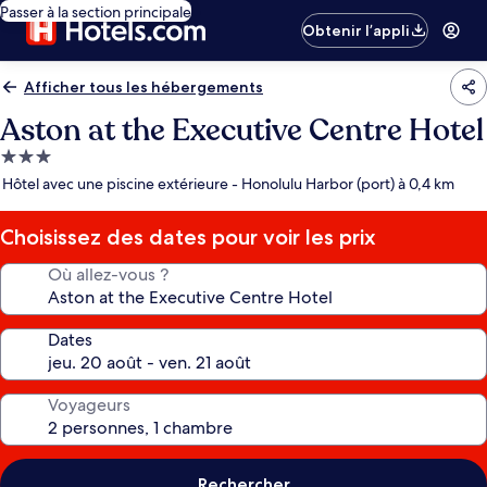
Passer à la section principale
Obtenir l’appli
Afficher tous les hébergements
Aston at the Executive Centre Hotel
Hébergement
3.0 étoiles
Hôtel avec une piscine extérieure - Honolulu Harbor (port) à 0,4 km
Choisissez des dates pour voir les prix
Où allez-vous ?
Dates
Voyageurs
Rechercher