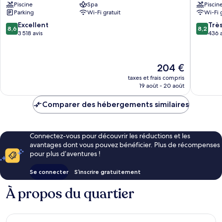
Piscine
Spa
Piscin
by
Moana
Parking
Wi-Fi gratuit
Wi-Fi 
Mantra
Ala
8.6
8.2
Excellent
Trè
8,6
8,2
Moana
sur
sur
3 518 avis
436 a
10,
10,
Excellent,
Très
3 518 avis
bien,
Le
204 €
436 avis
nouveau
taxes et frais compris
prix
19 août - 20 août
est
de
Comparer des hébergements similaires
204 €
Connectez-vous pour découvrir les réductions et les
avantages dont vous pouvez bénéficier. Plus de récompenses
pour plus d’aventures !
Se connecter
S’inscrire gratuitement
À propos du quartier