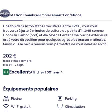
the
Executive
cédent
Suivant
Centre
25+
Présentation
Chambres
Emplacement
Conditions
Hotel
Une fois dans Aston at the Executive Centre Hotel, vous vous
trouverez à juste 5 minutes de voiture de points d'intérêt comme
Honolulu Harbor (port) et Ala Moana Center. Une piscine extérieure
est à votre disposition pour quelques agréables brasses matinales,
tandis que le bain à remous vous permettra de vous délasser en fin
de journée. En voiture depuis l'hébergement, vous aurez
également vite rejoint des sites comme Waikiki Beach Walk et Royal
Le
202 €
Hawaiian Center. Les autres voyageurs adorent le personnel
prix
taxes et frais compris
attentionné et les chambres spacieuses.
actuel
6 sept. - 7 sept.
Extérieur
est
Avis
Excellent
8,6
Afficher 1 301 avis
de
8,6 sur 10
voyageurs
202 €.
Équipements populaires
Piscine
Parking
Wi-Fi gratuit
Climatisation