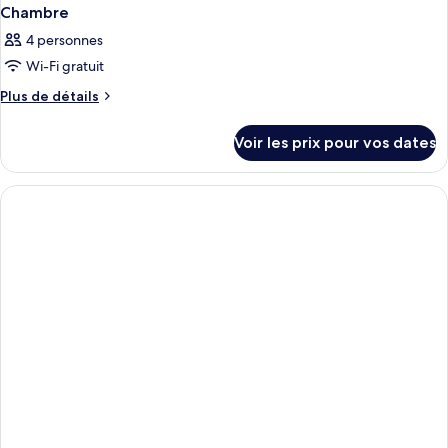
Chambre
4 personnes
Wi-Fi gratuit
Plus
Plus de détails
de
détails
Voir les prix pour vos dates
sur
le
type
de
chambre
Chambre