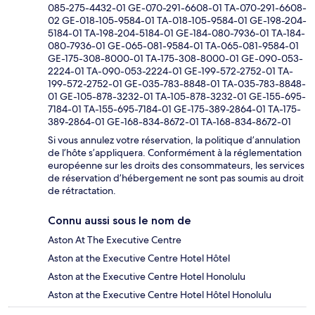
085-275-4432-01 GE-070-291-6608-01 TA-070-291-6608-
02 GE-018-105-9584-01 TA-018-105-9584-01 GE-198-204-
5184-01 TA-198-204-5184-01 GE-184-080-7936-01 TA-184-
080-7936-01 GE-065-081-9584-01 TA-065-081-9584-01
GE-175-308-8000-01 TA-175-308-8000-01 GE-090-053-
2224-01 TA-090-053-2224-01 GE-199-572-2752-01 TA-
199-572-2752-01 GE-035-783-8848-01 TA-035-783-8848-
01 GE-105-878-3232-01 TA-105-878-3232-01 GE-155-695-
7184-01 TA-155-695-7184-01 GE-175-389-2864-01 TA-175-
389-2864-01 GE-168-834-8672-01 TA-168-834-8672-01
Si vous annulez votre réservation, la politique d’annulation
de l’hôte s’appliquera. Conformément à la réglementation
européenne sur les droits des consommateurs, les services
de réservation d’hébergement ne sont pas soumis au droit
de rétractation.
Connu aussi sous le nom de
Aston At The Executive Centre
Aston at the Executive Centre Hotel Hôtel
Aston at the Executive Centre Hotel Honolulu
Aston at the Executive Centre Hotel Hôtel Honolulu