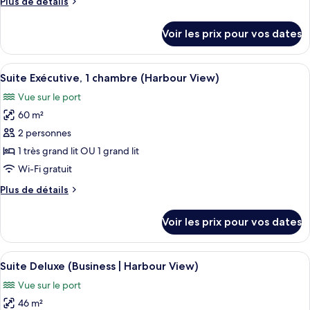
Plus
Plus de détails
chambre :
de
Suite
détails
Voir les prix pour vos dates
sur
Deluxe,
le
vue
type
Afficher
Une chambre d’hôtel avec un grand lit,
montagne
8
de
Suite Exécutive, 1 chambre (Harbour View)
toutes
(Business)
chambre
Vue sur le port
Suite
les
Deluxe,
60 m²
photos
vue
pour
2 personnes
montagne
ce
(Business)
1 très grand lit OU 1 grand lit
type
Wi-Fi gratuit
de
Plus
Plus de détails
chambre :
de
Suite
détails
Voir les prix pour vos dates
sur
Exécutive,
le
1
type
Afficher
Une chambre d’hôtel avec un grand lit,
chambre
6
de
Suite Deluxe (Business | Harbour View)
toutes
(Harbour
chambre
Vue sur le port
Suite
les
View)
Exécutive,
46 m²
photos