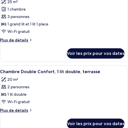
25 m²
Chambre
les
Double
1 chambre
photos
Classique
pour
3 personnes
ce
1 grand lit et 1 lit 1 place
type
Wi-Fi gratuit
de
Plus
Plus de détails
chambre :
de
Chambre
détails
Voir les prix pour vos dates
sur
Triple
le
Standard
type
Afficher
Une chambre d’hôtel avec un lit, une t
22
de
Chambre Double Confort, 1 lit double, terrasse
toutes
chambre
20 m²
Chambre
les
Triple
2 personnes
photos
Standard
pour
1 lit double
ce
Wi-Fi gratuit
type
Plus
Plus de détails
de
de
chambre :
détails
Voir les prix pour vos dates
sur
Chambre