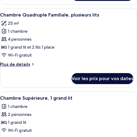
le
Double
type
Afficher
Une chambre d’hôtel avec un lit, un bu
Confort,
25
de
Chambre Quadruple Familiale, plusieurs lits
toutes
chambre
1
25 m²
Chambre
les
lit
Double
1 chambre
photos
double,
Confort,
pour
4 personnes
terrasse
1
ce
lit
1 grand lit et 2 lits 1 place
double,
type
Wi-Fi gratuit
terrasse
de
Plus
Plus de détails
chambre :
de
Chambre
détails
Voir les prix pour vos dates
sur
Quadruple
le
Familiale,
type
Afficher
Une chambre d’hôtel avec un lit, un b
plusieurs
4
de
Chambre Supérieure, 1 grand lit
toutes
lits
chambre
1 chambre
Chambre
les
Quadruple
2 personnes
photos
Familiale,
pour
1 grand lit
plusieurs
ce
lits
Wi-Fi gratuit
type