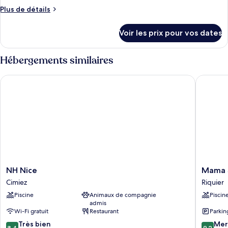
ce
Plus
Plus de détails
type
de
détails
de
Voir les prix pour vos dates
sur
chambre :
le
Triple
type
Hébergements similaires
Room
de
chambre
NH Nice
Mama She
Triple
Room
NH
Mama
NH Nice
Mama S
Nice
Shelter
Cimiez
Riquier
Cimiez
Nice
Piscine
Animaux de compagnie
Piscin
Riquier
admis
Wi-Fi gratuit
Restaurant
Parkin
8.4
9.2
Très bien
Mer
8,4
9,2