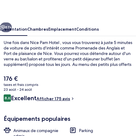
Pam
Hotel
cédent
Suivant
87+
Présentation
Chambres
Emplacement
Conditions
Une fois dans Nice Pam Hotel , vous vous trouverez à juste 5 minutes
de voiture de points d'intérêt comme Promenade des Anglais et
Port de plaisance de Nice. Vous pourrez vous détendre autour d'un
verre au bar/salon et profiterez d'un petit déjeuner buffet (en
supplément) proposé tous les jours. Au menu des petits plus offerts
sur place, on trouve un snack-bar/une épicerie fine et un jardin.
Sympa non ? Les transports publics se situent à une courte distance
Le
176 €
à pied : Station de tramway Acropolis est à 4 min et Station de
prix
taxes et frais compris
tramway Garibaldi, à 6 min.
actuel
23 août - 24 août
Restaurant
est
Avis
Excellent
8,6
Afficher 175 avis
de
8,6 sur 10
voyageurs
176 €.
Équipements populaires
Animaux de compagnie
Parking