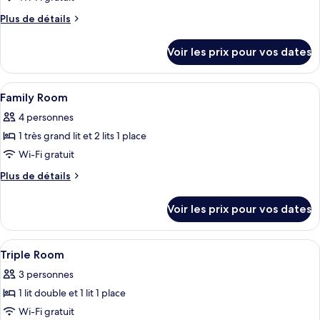
lits
ce
jumeaux
Plus
Plus de détails
type
de
détails
de
Voir les prix pour vos dates
sur
chambre :
le
Double
type
Afficher
1 chambre, minibar, coffres-forts dans
14
Room
de
Family Room
toutes
chambre
With
4 personnes
Double
les
Terrace
Room
1 très grand lit et 2 lits 1 place
photos
With
pour
Wi-Fi gratuit
Terrace
ce
Plus
Plus de détails
type
de
détails
de
Voir les prix pour vos dates
sur
chambre :
le
Family
type
Afficher
1 chambre, minibar, coffres-forts dans
5
Room
de
Triple Room
toutes
chambre
3 personnes
Family
les
Room
1 lit double et 1 lit 1 place
photos
pour
Wi-Fi gratuit