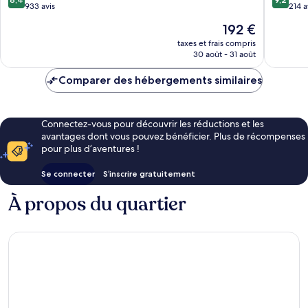
sur
sur
933 avis
214 a
10,
10,
Le
192 €
Très
Merveill
nouveau
bien,
214 avis
taxes et frais compris
prix
30 août - 31 août
933 avis
est
de
Comparer des hébergements similaires
192 €
Connectez-vous pour découvrir les réductions et les
avantages dont vous pouvez bénéficier. Plus de récompenses
pour plus d’aventures !
Se connecter
S’inscrire gratuitement
À propos du quartier