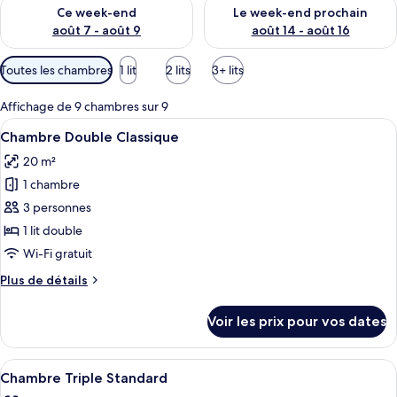
Vérifier la disponibilité pour ce week-end août 7 - août 9
Vérifier la disponibilité pour 
Ce week-end
Le week-end prochain
août 7 - août 9
août 14 - août 16
Filtres
Toutes les chambres
1 lit
2 lits
3+ lits
disponibles
pour
Affichage de 9 chambres sur 9
les
Afficher
Une chambre d’hôtel avec un grand lit, 
29
Chambre Double Classique
chambres
toutes
20 m²
les
1 chambre
photos
pour
3 personnes
ce
1 lit double
type
Wi-Fi gratuit
de
Plus
Plus de détails
chambre :
de
Chambre
détails
Voir les prix pour vos dates
sur
Double
le
Classique
type
Afficher
Une chambre d’hôtel avec un lit, un bu
21
de
Chambre Triple Standard
toutes
chambre