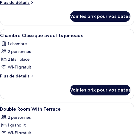
Plus
Plus de détails
de
de
chambre :
détails
Voir les prix pour vos dates
sur
Chambre
le
Supérieure,
type
Afficher
Une chambre d’hôtel comprenant un lit
1
4
de
Chambre Classique avec lits jumeaux
toutes
chambre
grand
1 chambre
Chambre
les
lit
Supérieure,
2 personnes
photos
1
pour
2 lits 1 place
grand
ce
lit
Wi-Fi gratuit
type
Plus
Plus de détails
de
de
chambre :
détails
Voir les prix pour vos dates
sur
Chambre
le
Classique
type
Afficher
1 chambre, minibar, coffres-forts dans
avec
11
de
Double Room With Terrace
toutes
chambre
lits
2 personnes
Chambre
les
jumeaux
Classique
1 grand lit
photos
avec
pour
Wi-Fi gratuit