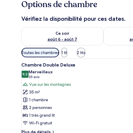
Options de chambre
Vérifiez la disponibilité pour ces dates.
Vérifier la disponibilité pour ce soir août 6 - août 7
Vérifier la di
Ce soir
août 6 - août 7
a
Filtres
Toutes les chambres
1 lit
2 lits
disponibles
Afficher
Minibar, coffres-forts dans le
pour
14
Chambre Double Deluxe
toutes
les
Merveilleux
les
9,2
chambres
9,2 sur 10
(35 avis)
35 avis
photos
Vue sur les montagnes
pour
35 m²
ce
1 chambre
type
2 personnes
de
1 très grand lit
chambre :
Chambre
Wi-Fi gratuit
Double
Plus
Plus de détails