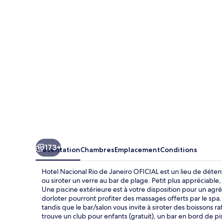
Rio
de
Janeiro
OFICIAL
173+
Présentation
Chambres
Emplacement
Conditions
Hotel Nacional Rio de Janeiro OFICIAL est un lieu de détent
ou siroter un verre au bar de plage. Petit plus appréciable
Une piscine extérieure est à votre disposition pour un ag
dorloter pourront profiter des massages offerts par le spa. 
tandis que le bar/salon vous invite à siroter des boissons r
trouve un club pour enfants (gratuit), un bar en bord de pis