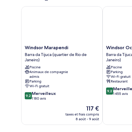
chambre
Suite
Windsor Marapendi
Windsor Oce
Junior,
vue
mer
Windsor
Windsor
Windsor Marapendi
Windsor Oc
Marapendi
Oceanico
Barra da Tijuca (quartier de Rio de
Barra da Tijuc
Barra
Barra
Janeiro)
Janeiro)
da
da
Piscine
Piscine
Tijuca
Tijuca
Animaux de compagnie
Parking
(quartier
(quartier
admis
Wi-Fi gratuit
de
de
Parking
Restaurant
Rio
Rio
Wi-Fi gratuit
9.2
Merveill
de
de
9,2
9.2
Merveilleux
sur
1 455 avis
Janeiro)
Janeiro)
9,2
sur
1 180 avis
10,
10,
Merveilleux,
Le
117 €
Merveilleux,
1 455 avis
nouveau
1 180 avis
taxes et frais compris
prix
8 août - 9 août
est
de