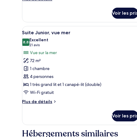
Deluxe
de
détails
Voir les pri
sur
le
type
Afficher
Une chambre d’hôtel moderne do
25
de
Suite Junior, vue mer
toutes
chambre
Excellent
Chambre
les
8,8
8,8 sur 10
(21 avis)
21 avis
Double
photos
Vue sur la mer
Deluxe
pour
72 m²
ce
1 chambre
type
4 personnes
de
1 très grand lit et 1 canapé-lit (double)
chambre :
Suite
Wi-Fi gratuit
Junior,
Plus
Plus de détails
vue
de
détails
mer
Voir les pri
sur
le
type
Hébergements similaires
de