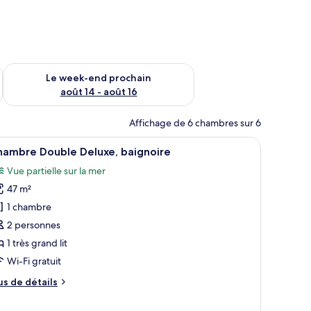
-end août 7 - août 9
Vérifier la disponibilité pour le week-end prochain août 14 - a
Le week-end prochain
août 14 - août 16
Affichage de 6 chambres sur 6
 fenêtre donnant sur l’océan, d’un lit avec du linge de lit blanc, d’une tête 
fficher
Une salle de bain moderne avec une baignoire
6
hambre Double Deluxe, baignoire
outes
Vue partielle sur la mer
s
47 m²
hotos
our
1 chambre
e
2 personnes
ype
1 très grand lit
e
Wi-Fi gratuit
hambre :
us
us de détails
hambre
e
ouble
tails