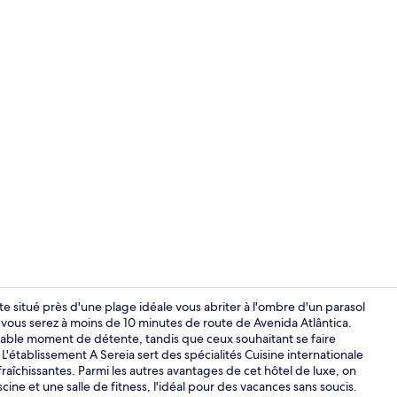
Vidéo du cr
e situé près d'une plage idéale vous abriter à l'ombre d'un parasol
, vous serez à moins de 10 minutes de route de Avenida Atlântica.
réable moment de détente, tandis que ceux souhaitant se faire
Vue aérienn
L'établissement A Sereia sert des spécialités Cuisine internationale
afraîchissantes. Parmi les autres avantages de cet hôtel de luxe, on
cine et une salle de fitness, l'idéal pour des vacances sans soucis.