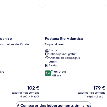
C
chambre
réduite
De
Chambre
anico
Pestana Rio Atlantica
av
Deluxe,
lit
accessible
ju
aux
personnes
à
mobilité
réduite
Pestana
eanico
Pestana Rio Atlantica
Rio
a (quartier de Rio de
Copacabana
Atlantica
Piscine
Copacabana
Petit déjeuner gratuit
Animaux de compagnie
admis
Parking
8.4
Très bien
eux
8,4
sur
1 011 avis
10,
Très
Le
Le
102 €
179 €
bien,
nouveau
nouveau
1 011 avis
taxes et frais compris
taxes et frais compris
prix
prix
8 août - 9 août
1 sept. - 2 sept.
est
est
de
de
Comparer des hébergements similaires