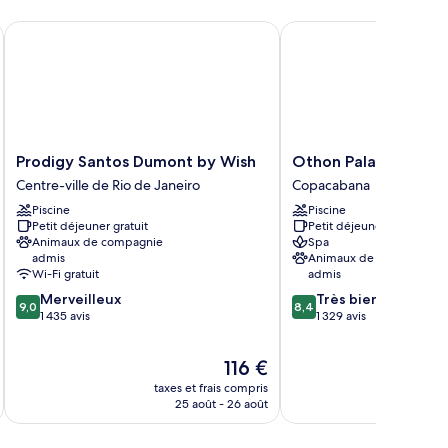
hambre
luxe
Prodigy Santos Dumont by Wish
Othon Palace Copacab
ec
s
meaux
Prodigy
Othon
Prodigy Santos Dumont by Wish
Othon Palace Copac
Santos
Palace
Centre-ville de Rio de Janeiro
Copacabana
Dumont
Copacabana
Piscine
Piscine
by
Rio
Petit déjeuner gratuit
Petit déjeuner gratuit
Wish
Copacabana
Animaux de compagnie
Spa
Centre-
admis
Animaux de compagnie
ville
Wi-Fi gratuit
admis
de
9.0
8.4
Merveilleux
Très bien
Rio
9,0
8,4
sur
sur
1 435 avis
1 329 avis
de
10,
10,
Janeiro
Merveilleux,
Très
Le
116 €
1 435 avis
bien,
nouveau
1 329 avis
taxes et frais compris
tax
prix
25 août - 26 août
est
de