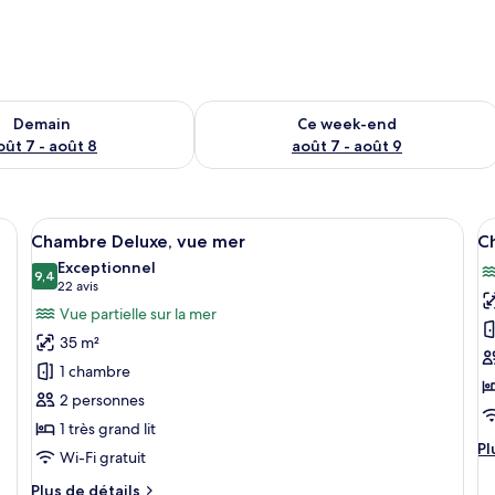
sponibilité pour demain août 7 - août 8
Vérifier la disponibilité pour ce week
Demain
Ce week-end
oût 7 - août 8
août 7 - août 9
s chambres
Afficher
Une chambre d’hôtel dotée d’une grande
A
14
Chambre Deluxe, vue mer
C
toutes
t
Exceptionnel
les
9,4
le
9,4 sur 10
(22 avis)
22 avis
photos
p
Vue partielle sur la mer
pour
p
35 m²
ce
c
1 chambre
type
t
2 personnes
de
d
1 très grand lit
chambre :
c
Pl
Pl
Chambre
C
Wi-Fi gratuit
d
Deluxe,
D
dé
Plus
Plus de détails