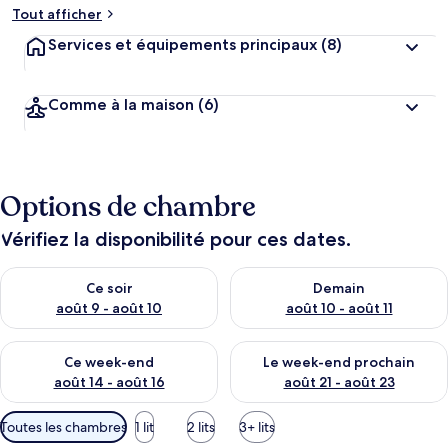
Tout afficher
Services et équipements principaux
(8)
Comme à la maison
(6)
Options de chambre
Vérifiez la disponibilité pour ces dates.
Vérifier la disponibilité pour ce soir août 9 - août 10
Vérifier la disponibilité pour 
Ce soir
Demain
août 9 - août 10
août 10 - août 11
Vérifier la disponibilité pour ce week-end août 14 - août 16
Vérifier la disponibilité pour
Ce week-end
Le week-end prochain
août 14 - août 16
août 21 - août 23
Filtres
Toutes les chambres
1 lit
2 lits
3+ lits
disponibles