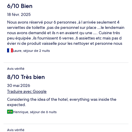
6/10 Bien
18 févr. 2025
Nous avons réservé pour 6 personnes ,à l arrivée seulement 4
serviettes de toilette ,pas de personnel sur place …le lendemain
nous avons demandé et ils n en avaient qu une …. Cuisine très
peu équipée ,ils fournissent 6 verres ,6 assiettes etc mais pas d
évier ni de produit vaisselle pour les nettoyer et personne nous
les change durant le séjour c est catastrophique … Hôtel assez
Laure, séjour de 2 nuits
bruyant
Avis vérifié
8/10 Très bien
30 mai 2026
Traduire avec Google
Considering the idea of the hotel, everything was inside the
expected.
Henrique, séjour de 6 nuits
Avis vérifié