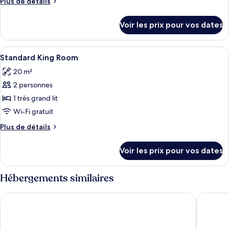
Plus
Plus de détails
de
détails
Voir les prix pour vos dates
sur
le
type
Afficher
Une chambre avec un lit, un bureau, un
4
de
Standard King Room
toutes
chambre
20 m²
Chambre
les
2 personnes
photos
pour
1 très grand lit
ce
Wi-Fi gratuit
type
Plus
Plus de détails
de
de
chambre :
détails
Voir les prix pour vos dates
sur
Standard
le
King
type
Hébergements similaires
Room
de
chambre
Miami International by Lowkl
Starlite 
Standard
King
Room