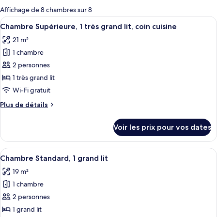
pour
Affichage de 8 chambres sur 8
les
Afficher
Une chambre à coucher avec un lit, de
8
Chambre Supérieure, 1 très grand lit, coin cuisine
chambres
toutes
21 m²
les
1 chambre
photos
pour
2 personnes
ce
1 très grand lit
type
Wi-Fi gratuit
de
Plus
Plus de détails
chambre :
de
Chambre
détails
Voir les prix pour vos dates
sur
Supérieure,
le
1
type
Afficher
Une chambre avec un lit, un ventilate
très
6
de
Chambre Standard, 1 grand lit
toutes
grand
chambre
19 m²
Chambre
les
lit,
Supérieure,
1 chambre
photos
coin
1
pour
2 personnes
cuisine
très
ce
grand
1 grand lit