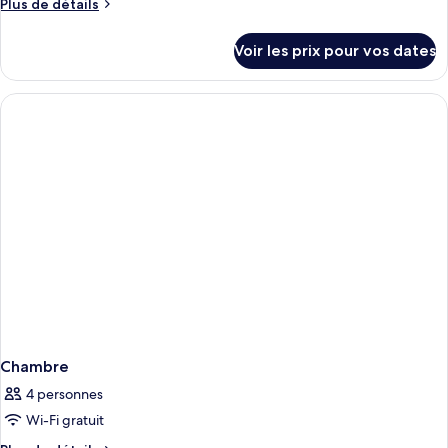
Plus
Plus de détails
de
détails
Voir les prix pour vos dates
sur
le
type
de
chambre
Chambre
Chambre
4 personnes
Wi-Fi gratuit