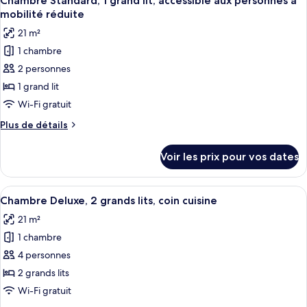
Chambre Standard, 1 grand lit, accessible aux personnes à
toutes
cuisine,
chambre
mobilité réduite
Suite
les
vue
21 m²
Junior,
photos
parc
plusieurs
1 chambre
pour
lits,
2 personnes
ce
coin
cuisine,
type
1 grand lit
vue
de
Wi-Fi gratuit
parc
chambre :
Plus
Plus de détails
Chambre
de
Standard,
détails
Voir les prix pour vos dates
sur
1
le
grand
type
Afficher
Une chambre d’hôtel moderne équipée d
lit,
8
de
Chambre Deluxe, 2 grands lits, coin cuisine
toutes
chambre
accessible
21 m²
Chambre
les
aux
Standard,
1 chambre
photos
personnes
1
pour
4 personnes
à
grand
ce
lit,
2 grands lits
mobilité
accessible
type
réduite
Wi-Fi gratuit
aux
de