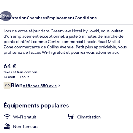
by
Lowkl
cédent
Suivant
56+
Présentation
Chambres
Emplacement
Conditions
Lors de votre séjour dans Greenview Hotel by Lowkl, vous jouirez
d'un emplacement exceptionnel, à juste 5 minutes de marche de
points d'intérêt comme Centre commercial Lincoln Road Mall et
Zone commerçante de Collins Avenue. Petit plus appréciable, vous
profiterez de l'accès Wi-Fi gratuit et pourrez vous adonner aux
activités en tous genres proposées à proximité, parmi lesquelles du
parachutisme ascensionnel, de la plongée sous-marine et du
Le
64 €
snorkeling. Cet hôtel de style Art déco se trouve également à moins
prix
taxes et frais compris
de 10 minutes à pied de Promenade sur la plage de Miami et de
actuel
10 août - 11 août
Ocean Drive. Les autres voyageurs ne tarissent pas d'éloges en ce
Activités pour enfants
est
Avis
qui concerne la literie de qualité et le personnel attentionné.
Bien
7,6
Afficher 550 avis
de
7,6 sur 10
voyageurs
64 €.
Équipements populaires
Wi-Fi gratuit
Climatisation
Non-fumeurs