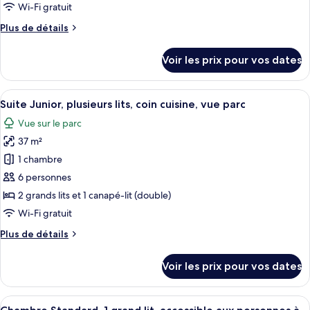
lit,
type
Wi-Fi gratuit
coin
de
cuisine
Plus
Plus de détails
chambre :
de
Chambre
détails
Voir les prix pour vos dates
sur
Standard,
le
1
type
Afficher
Une chambre d’hôtel avec deux lits, u
grand
12
de
Suite Junior, plusieurs lits, coin cuisine, vue parc
toutes
lit
chambre
Vue sur le parc
Chambre
les
Standard,
37 m²
photos
1
pour
1 chambre
grand
ce
lit
6 personnes
type
2 grands lits et 1 canapé-lit (double)
de
Wi-Fi gratuit
chambre :
Plus
Plus de détails
Suite
de
Junior,
détails
Voir les prix pour vos dates
plusieurs
sur
le
lits,
type
Afficher
Une chambre d’hôtel équipée d’un lit, 
coin
6
de