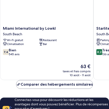
Miami
Starlite
Miami International by Lowkl
Starlit
International
Hotel
South Beach
South B
by
South
Wi-Fi gratuit
Restaurant
Parkin
Lowkl
Beach
Climatisation
Bar
Climat
South
Beach
7.4
8.2
Bien
Trè
7,4
8,2
sur
sur
545 avis
136 a
10,
10,
Bien,
Très
Le
63 €
545 avis
bien,
nouveau
taxes et frais compris
136 avis
prix
10 août - 11 août
est
de
Comparer des hébergements similaires
63 €
Connectez-vous pour découvrir les réductions et les
avantages dont vous pouvez bénéficier. Plus de récompenses
pour plus d’aventures !