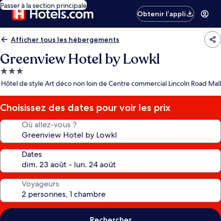
Passer à la section principale
Obtenir l’appli
Afficher tous les hébergements
Greenview Hotel by Lowkl
Hébergement
3.0 étoiles
Hôtel de style Art déco non loin de Centre commercial Lincoln Road Mall
Choisissez des dates pour voir les prix
Où allez-vous ?
Dates
Voyageurs
Rechercher