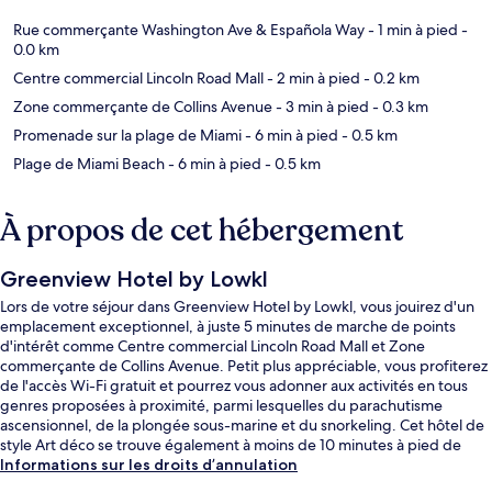
Rue commerçante Washington Ave & Española Way
- 1 min à pied
-
0.0 km
Centre commercial Lincoln Road Mall
- 2 min à pied
- 0.2 km
Zone commerçante de Collins Avenue
- 3 min à pied
- 0.3 km
Promenade sur la plage de Miami
- 6 min à pied
- 0.5 km
Plage de Miami Beach
- 6 min à pied
- 0.5 km
À propos de cet hébergement
Greenview Hotel by Lowkl
Lors de votre séjour dans Greenview Hotel by Lowkl, vous jouirez d'un
emplacement exceptionnel, à juste 5 minutes de marche de points
d'intérêt comme Centre commercial Lincoln Road Mall et Zone
commerçante de Collins Avenue. Petit plus appréciable, vous profiterez
de l'accès Wi-Fi gratuit et pourrez vous adonner aux activités en tous
genres proposées à proximité, parmi lesquelles du parachutisme
ascensionnel, de la plongée sous-marine et du snorkeling. Cet hôtel de
style Art déco se trouve également à moins de 10 minutes à pied de
Promenade sur la plage de Miami et de Ocean Drive. Les autres
Informations sur les droits d’annulation
voyageurs ne tarissent pas d'éloges en ce qui concerne la literie de