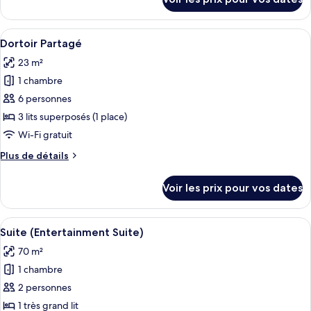
sur
Chambre
le
Quadruple
type
Afficher
Une chambre d’étudiant compacte et mo
Classique
5
de
Dortoir Partagé
toutes
chambre
23 m²
Chambre
les
Quadruple
1 chambre
photos
Classique
pour
6 personnes
ce
3 lits superposés (1 place)
type
Wi-Fi gratuit
de
Plus
Plus de détails
chambre :
de
Dortoir
détails
Voir les prix pour vos dates
sur
Partagé
le
type
Afficher
Un salon moderne avec un canapé d’ang
8
de
Suite (Entertainment Suite)
toutes
chambre
70 m²
Dortoir
les
Partagé
1 chambre
photos
pour
2 personnes
ce
1 très grand lit