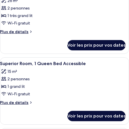
26 m²
Chambre
les
Double,
2 personnes
photos
1
pour
1 très grand lit
lit
ce
double
Wi-Fi gratuit
type
Plus
Plus de détails
de
de
chambre :
détails
Voir les prix pour vos dates
sur
Chambre
le
Exécutive,
type
Afficher
Une chambre d’hôtel avec un grand lit
1
5
de
Superior Room, 1 Queen Bed Accessible
toutes
chambre
très
15 m²
Chambre
les
grand
Exécutive,
2 personnes
photos
lit
1
pour
1 grand lit
très
ce
grand
Wi-Fi gratuit
lit
type
Plus
Plus de détails
de
de
chambre :
détails
Voir les prix pour vos dates
sur
Superior
le
Room,
type