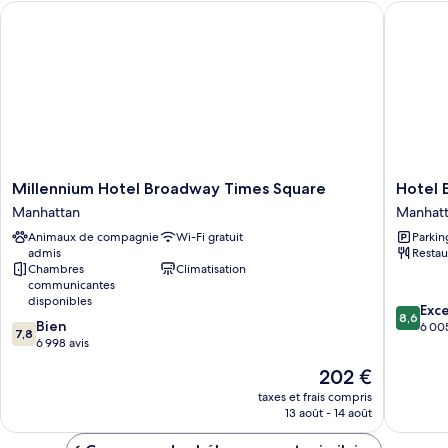
Millennium Hotel Broadway Times Square
Hotel Ed
Suite
(Couture
Suite)
Millennium
Hotel
Millennium Hotel Broadway Times Square
Hotel 
Hotel
Edison
Manhattan
Manhat
Broadway
Times
Animaux de compagnie
Wi-Fi gratuit
Parkin
Times
Square
admis
Restau
Square
Manhatt
Chambres
Climatisation
Manhattan
communicantes
disponibles
8.6
Exce
8,6
7.8
Bien
sur
6 005
7,8
sur
6 998 avis
10,
10,
Excellen
Le
202 €
Bien,
6 005 av
nouveau
6 998 avis
taxes et frais compris
prix
13 août - 14 août
est
de