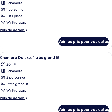
Double
1 chambre
photos
Standard,
pour
1 personne
1
ce
lit
1 lit 1 place
double
type
Wi-Fi gratuit
de
Plus
Plus de détails
chambre :
de
Chambre
détails
Voir les prix pour vos dates
sur
Simple
le
type
Afficher
Un lit bien fait, avec deux oreillers, 
6
de
Chambre Deluxe, 1 très grand lit
toutes
chambre
20 m²
Chambre
les
Simple
1 chambre
photos
pour
2 personnes
ce
1 très grand lit
type
Wi-Fi gratuit
de
Plus
Plus de détails
chambre :
de
Chambre
détails
Voir les prix pour vos dates
sur