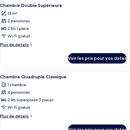
Afficher
Une chambre d’hôtel avec deux lits, u
1
5
de
Chambre Double Supérieure
toutes
chambre
Queen
14 m²
Superior
les
Bed
Room,
2 personnes
photos
Accessible
1
pour
2 lits 1 place
Queen
ce
Bed
Wi-Fi gratuit
Accessible
type
Plus
Plus de détails
de
de
chambre :
détails
Voir les prix pour vos dates
sur
Chambre
le
Double
type
Afficher
Une chambre avec un lit superposé, une
Supérieure
5
de
Chambre Quadruple Classique
toutes
chambre
1 chambre
Chambre
les
Double
4 personnes
photos
Supérieure
pour
2 lits superposés (1 place)
ce
Wi-Fi gratuit
type
Plus
Plus de détails
de
de
chambre :
détails
Voir les prix pour vos dates