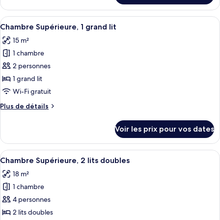
Deluxe,
le
1
type
Afficher
Une chambre d’hôtel avec un grand lit
très
5
de
Chambre Supérieure, 1 grand lit
toutes
grand
chambre
15 m²
Chambre
les
lit
Deluxe,
1 chambre
photos
1
pour
2 personnes
très
ce
grand
1 grand lit
lit
type
Wi-Fi gratuit
de
Plus
Plus de détails
chambre :
de
Chambre
détails
Voir les prix pour vos dates
sur
Supérieure,
le
1
type
Afficher
Une chambre d’hôtel avec deux lits, une
grand
5
de
Chambre Supérieure, 2 lits doubles
toutes
lit
chambre
18 m²
Chambre
les
Supérieure,
1 chambre
photos
1
pour
4 personnes
grand
ce
lit
2 lits doubles