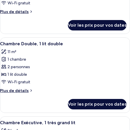
type
Wi-Fi gratuit
de
Plus
Plus de détails
chambre :
de
Chambre
détails
Voir les prix pour vos dates
sur
Supérieure,
le
2
type
Afficher
Une chambre d’hôtel avec un grand lit,
lits
5
de
Chambre Double, 1 lit double
toutes
doubles
chambre
11 m²
Chambre
les
Supérieure,
1 chambre
photos
2
pour
2 personnes
lits
ce
doubles
1 lit double
type
Wi-Fi gratuit
de
Plus
Plus de détails
chambre :
de
Chambre
détails
Voir les prix pour vos dates
sur
Double,
le
1
type
Afficher
Un lit bien fait, avec du linge de lit b
lit
5
de
Chambre Exécutive, 1 très grand lit
toutes
double
chambre