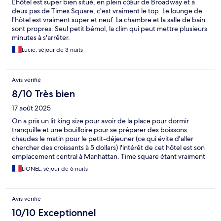
L'hôtel est super bien situé, en plein cœur de Broadway et à
deux pas de Times Square, c'est vraiment le top. Le lounge de
l'hôtel est vraiment super et neuf. La chambre et la salle de bain
sont propres. Seul petit bémol, la clim qui peut mettre plusieurs
minutes à s'arrêter.
Lucie, séjour de 3 nuits
Avis vérifié
8/10 Très bien
17 août 2025
On a pris un lit king size pour avoir de la place pour dormir
tranquille et une bouilloire pour se préparer des boissons
chaudes le matin pour le petit-déjeuner (ce qui évite d'aller
chercher des croissants à 5 dollars) l'intérêt de cet hôtel est son
emplacement central à Manhattan. Time square étant vraiment
affreux en cas d’affluence, je rechercherai peut-être un autre
LIONEL, séjour de 6 nuits
hôtel. Mais finalement bon hôtel pas de regret.
Avis vérifié
10/10 Exceptionnel