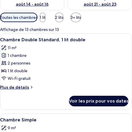
août 14 - août 16
août 21 - août 23
Filtres
Toutes les chambres
1 lit
2 lits
3+ lits
disponibles
pour
Affichage de 13 chambres sur 13
les
Afficher
Une chambre d’hôtel avec un mur à car
5
Chambre Double Standard, 1 lit double
chambres
toutes
11 m²
les
1 chambre
photos
pour
2 personnes
ce
1 lit double
type
Wi-Fi gratuit
de
Plus
Plus de détails
chambre :
de
Chambre
détails
Voir les prix pour vos dates
sur
Double
le
Standard,
type
Afficher
Une chambre d’hôtel avec un lit, une c
1
5
de
Chambre Simple
toutes
lit
chambre
9 m²
Chambre
les
double