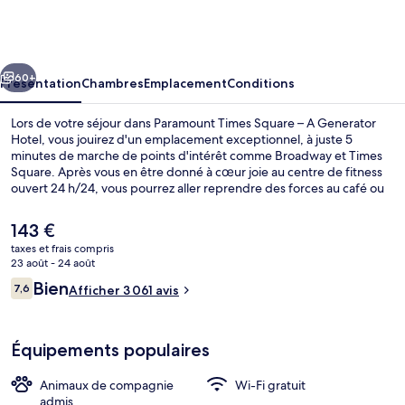
Times
Square
–
cédent
Suivant
A
60+
Présentation
Chambres
Emplacement
Conditions
Generator
Lors de votre séjour dans Paramount Times Square – A Generator
Hotel
Hotel, vous jouirez d'un emplacement exceptionnel, à juste 5
minutes de marche de points d'intérêt comme Broadway et Times
Square. Après vous en être donné à cœur joie au centre de fitness
ouvert 24 h/24, vous pourrez aller reprendre des forces au café ou
vous détendre autour d'un verre au bar/salon. Cet hôtel de style Art
déco se trouve également à moins de 10 minutes à pied de
Le
143 €
Rockefeller Center et de Bryant Park. Les autres voyageurs ne
prix
taxes et frais compris
tarissent pas d'éloges en ce qui concerne le personnel attentionné
actuel
23 août - 24 août
et l'emplacement. L'hébergement se situe à une très courte
Hall
est
Avis
distance à pied des transports publics : Station de métro 50th
Bien
7,6
Afficher 3 061 avis
de
7,6 sur 10
Street (8th Av.) se trouve à 4 min et Station de métro 42nd Street –
voyageurs
143 €.
Port Authority Bus Terminal, à 4 min.
Équipements populaires
Animaux de compagnie
Wi-Fi gratuit
admis