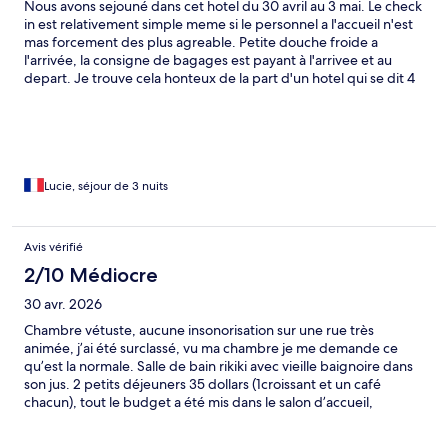
Nous avons sejouné dans cet hotel du 30 avril au 3 mai. Le check
in est relativement simple meme si le personnel a l'accueil n'est
mas forcement des plus agreable. Petite douche froide a
l'arrivée, la consigne de bagages est payant à l'arrivee et au
depart. Je trouve cela honteux de la part d'un hotel qui se dit 4
étoiles. A part ça l'hotel est tres bien, une bonne situation par
rapport aux lieux touristiques, les chambres sont certes pas
immense mais en même temps vu le peu de temps que l'on y
passe, pas besoin de beaucoup. A part la consigne, je
recommande cet hôtel sans problème
Lucie, séjour de 3 nuits
Avis vérifié
2/10 Médiocre
30 avr. 2026
Chambre vétuste, aucune insonorisation sur une rue très
animée, j’ai été surclassé, vu ma chambre je me demande ce
qu’est la normale. Salle de bain rikiki avec vieille baignoire dans
son jus. 2 petits déjeuners 35 dollars (1croissant et un café
chacun), tout le budget a été mis dans le salon d’accueil,
malheureusement ce n’est pas la que l’on dort. Super déçu 😢