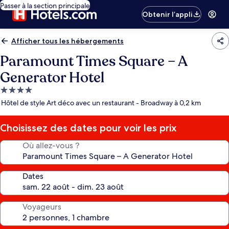
Passer à la section principale
Obtenir l’appli
Afficher tous les hébergements
Paramount Times Square – A
Generator Hotel
Hébergement
4.0 étoiles
Hôtel de style Art déco avec un restaurant - Broadway à 0,2 km
Choisissez des dates pour voir les prix
Où allez-vous ?
Dates
Voyageurs