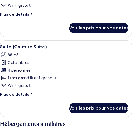
type
Wi-Fi gratuit
de
Plus
Plus de détails
chambre :
de
Suite
détails
Voir les prix pour vos dates
sur
(Entertainment
le
Suite)
type
Afficher
Un salon moderne avec un canapé vert,
8
de
Suite (Couture Suite)
toutes
chambre
88 m²
Suite
les
(Entertainment
2 chambres
photos
Suite)
pour
4 personnes
ce
1 très grand lit et 1 grand lit
type
Wi-Fi gratuit
de
Plus
Plus de détails
chambre :
de
Suite
détails
Voir les prix pour vos dates
sur
(Couture
le
Suite)
type
Hébergements similaires
de
chambre