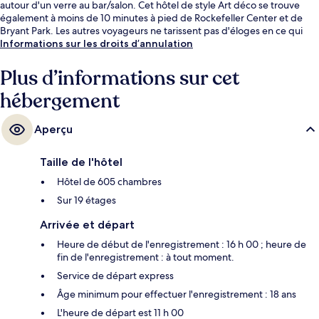
autour d'un verre au bar/salon. Cet hôtel de style Art déco se trouve
également à moins de 10 minutes à pied de Rockefeller Center et de
Bryant Park. Les autres voyageurs ne tarissent pas d'éloges en ce qui
concerne le personnel attentionné et l'emplacement. L'hébergement se
Informations sur les droits d’annulation
situe à une très courte distance à pied des transports publics : Station
de métro 50th Street (8th Av.) se trouve à 4 min et Station de métro
Plus d’informations sur cet
42nd Street – Port Authority Bus Terminal, à 4 min.
hébergement
Aperçu
Taille de l'hôtel
Hôtel de 605 chambres
Sur 19 étages
Arrivée et départ
Heure de début de l'enregistrement : 16 h 00 ; heure de
fin de l'enregistrement : à tout moment.
Service de départ express
Âge minimum pour effectuer l'enregistrement : 18 ans
L'heure de départ est 11 h 00