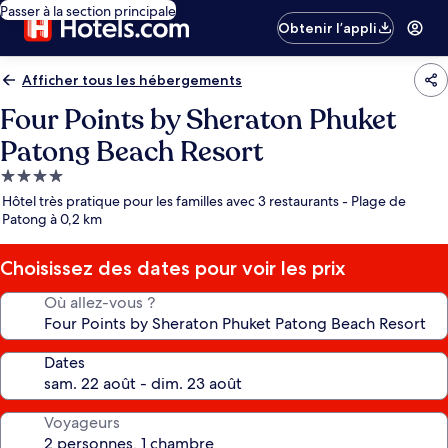
Passer à la section principale
Obtenir l’appli
Afficher tous les hébergements
Four Points by Sheraton Phuket
Patong Beach Resort
Hébergement
4.0 étoiles
Hôtel très pratique pour les familles avec 3 restaurants - Plage de
Patong à 0,2 km
Choisissez des dates pour voir les prix
Où allez-vous ?
Dates
Voyageurs