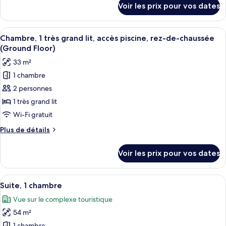
Voir les prix pour vos dates
sur
1
le
très
type
Afficher
Une chambre d’hôtel moderne dotée d’u
grand
10
de
Chambre, 1 très grand lit, accès piscine, rez-de-chaussée
toutes
lit
chambre
(Ground Floor)
Chambre,
les
33 m²
1
photos
très
1 chambre
pour
grand
2 personnes
ce
lit
type
1 très grand lit
de
Wi-Fi gratuit
chambre :
Plus
Plus de détails
Chambre,
de
1
détails
Voir les prix pour vos dates
sur
très
le
grand
type
Afficher
Une chambre d’hôtel moderne équipée d’
lit,
9
de
Suite, 1 chambre
toutes
chambre
accès
Vue sur le complexe touristique
Chambre,
les
piscine,
1
54 m²
photos
rez-
très
1 chambre