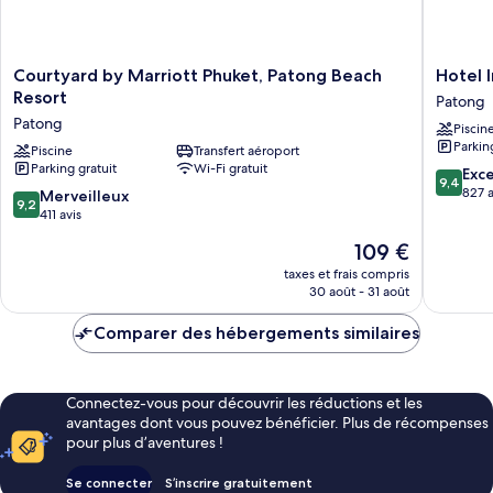
1
piscine
canapé-
lit,
vue
Courtyard
Hotel
Courtyard by Marriott Phuket, Patong Beach
Hotel 
piscine
by
Indigo
Resort
Patong
Marriott
Phuket
Patong
Piscin
Phuket,
Patong
Parkin
Patong
Piscine
Transfert aéroport
by
Parking gratuit
Wi-Fi gratuit
Beach
IHG
9.4
Exc
9,4
Resort
Patong
sur
827 a
9.2
Merveilleux
9,2
Patong
10,
sur
411 avis
Exceptio
10,
Le
109 €
827 avis
Merveilleux,
nouveau
411 avis
taxes et frais compris
prix
30 août - 31 août
est
de
Comparer des hébergements similaires
109 €
Connectez-vous pour découvrir les réductions et les
avantages dont vous pouvez bénéficier. Plus de récompenses
pour plus d’aventures !
Se connecter
S’inscrire gratuitement