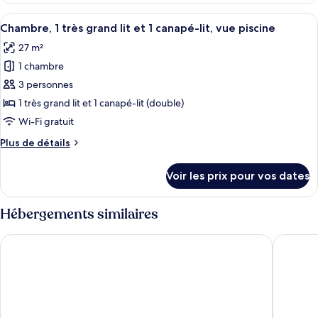
chambre,
type
Afficher
Une chambre d’hôtel avec un grand lit
accès
8
de
Chambre, 1 très grand lit et 1 canapé-lit, vue piscine
toutes
piscine
chambre
27 m²
Suite,
les
(Ground
1
1 chambre
photos
Floor)
chambre,
pour
3 personnes
accès
ce
piscine
1 très grand lit et 1 canapé-lit (double)
(Ground
type
Wi-Fi gratuit
Floor)
de
Plus
Plus de détails
chambre :
de
Chambre,
détails
Voir les prix pour vos dates
sur
1
le
très
type
Hébergements similaires
grand
de
lit
chambre
Courtyard by Marriott Phuket, Patong Beach Resort
Hotel In
Chambre,
et
1
1
très
canapé-
grand
lit
lit,
et
vue