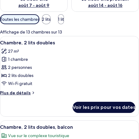
août 7 - août 9
août 14 - août 16
Filtres
Toutes les chambres
2 lits
1 lit
disponibles
pour
Affichage de 13 chambres sur 13
les
Afficher
Une chambre d’hôtel avec deux lits, u
7
Chambre, 2 lits doubles
chambres
toutes
27 m²
les
1 chambre
photos
pour
2 personnes
ce
2 lits doubles
type
Wi-Fi gratuit
de
Plus
Plus de détails
chambre :
de
Chambre,
détails
Voir les prix pour vos dates
sur
2
le
lits
type
Afficher
Une chambre d’hôtel avec deux lits, un
doubles
10
de
Chambre, 2 lits doubles, balcon
toutes
chambre
Vue sur le complexe touristique
Chambre,
les