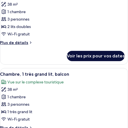
2
38 m²
photos
lits
pour
1 chambre
doubles
ce
3 personnes
type
2 lits doubles
de
Wi-Fi gratuit
chambre :
Plus
Plus de détails
Chambre,
de
2
détails
Voir les prix pour vos dates
lits
sur
le
doubles,
type
Afficher
Une chambre d’hôtel moderne dotée d’u
balcon
10
de
Chambre, 1 très grand lit, balcon
toutes
chambre
Vue sur le complexe touristique
Chambre,
les
2
38 m²
photos
lits
pour
1 chambre
doubles,
ce
balcon
3 personnes
type
1 très grand lit
de
Wi-Fi gratuit
chambre :
Plus
Plus de détails