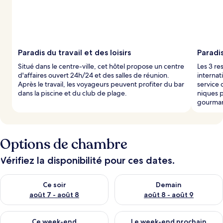
Paradis du travail et des loisirs
Paradis
Situé dans le centre-ville, cet hôtel propose un centre
Les 3 re
d'affaires ouvert 24h/24 et des salles de réunion.
internat
Après le travail, les voyageurs peuvent profiter du bar
service
dans la piscine et du club de plage.
niques p
gourma
Options de chambre
Vérifiez la disponibilité pour ces dates.
Vérifier la disponibilité pour ce soir août 7 - août 8
Vérifier la disponibilité pour 
Ce soir
Demain
août 7 - août 8
août 8 - août 9
Vérifier la disponibilité pour ce week-end août 7 - août 9
Vérifier la disponibilité pour 
Ce week-end
Le week-end prochain