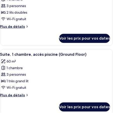
grand
ce
lit,
3 personnes
balcon,
type
2 lits doubles
vue
de
Wi-Fi gratuit
océan
chambre :
(Balcony)
Plus
Plus de détails
Chambre,
de
2
détails
Voir les prix pour vos dates
lits
sur
le
doubles,
type
Afficher
Une chambre d’hôtel moderne équipée d’
balcon,
13
de
Suite, 1 chambre, accès piscine (Ground Floor)
toutes
vue
chambre
60 m²
Chambre,
les
océan
2
1 chambre
photos
(Balcony)
lits
pour
3 personnes
doubles,
ce
balcon,
1 très grand lit
vue
type
Wi-Fi gratuit
océan
de
(Balcony)
Plus
Plus de détails
chambre :
de
Suite,
détails
Voir les prix pour vos dates
sur
1
le