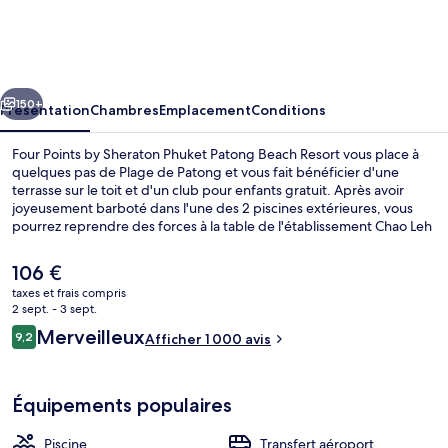
Points
by
Sheraton
cédent
Suivant
Phuket
150+
Présentation
Chambres
Emplacement
Conditions
Patong
Four Points by Sheraton Phuket Patong Beach Resort vous place à
Beach
quelques pas de Plage de Patong et vous fait bénéficier d'une
terrasse sur le toit et d'un club pour enfants gratuit. Après avoir
Resort
joyeusement barboté dans l'une des 2 piscines extérieures, vous
pourrez reprendre des forces à la table de l'établissement Chao Leh
Kitchen. Parmi les 3 restaurants sur place, il propose des spécialités
Cuisine internationale et est ouvert pour le petit déjeuner et le
Le
106 €
déjeuner. Parmi les autres petits avantages de cet hébergement
prix
taxes et frais compris
figurent 2 bars/lounges, un bar en bord de piscine et une salle de
actuel
2 sept. - 3 sept.
fitness ouverte 24 h/24. Les autres voyageurs adorent la piscine
3 restaurants servant le petit déjeuner,
est
Avis
rafraîchissante et le personnel attentionné.
Merveilleux
9,2
Afficher 1 000 avis
de
9,2 sur 10
voyageurs
106 €.
Équipements populaires
Piscine
Transfert aéroport