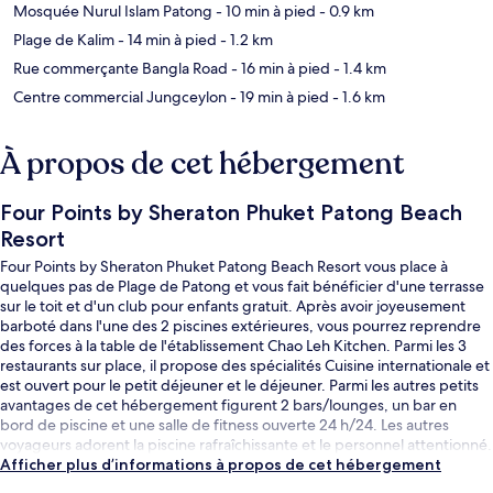
Mosquée Nurul Islam Patong
- 10 min à pied
- 0.9 km
Plage de Kalim
- 14 min à pied
- 1.2 km
Rue commerçante Bangla Road
- 16 min à pied
- 1.4 km
Centre commercial Jungceylon
- 19 min à pied
- 1.6 km
À propos de cet hébergement
Four Points by Sheraton Phuket Patong Beach
Resort
Four Points by Sheraton Phuket Patong Beach Resort vous place à
quelques pas de Plage de Patong et vous fait bénéficier d'une terrasse
sur le toit et d'un club pour enfants gratuit. Après avoir joyeusement
barboté dans l'une des 2 piscines extérieures, vous pourrez reprendre
des forces à la table de l'établissement Chao Leh Kitchen. Parmi les 3
restaurants sur place, il propose des spécialités Cuisine internationale et
est ouvert pour le petit déjeuner et le déjeuner. Parmi les autres petits
avantages de cet hébergement figurent 2 bars/lounges, un bar en
bord de piscine et une salle de fitness ouverte 24 h/24. Les autres
voyageurs adorent la piscine rafraîchissante et le personnel attentionné.
Afficher plus d’informations à propos de cet hébergement