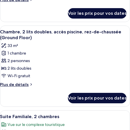
Chambre,
de
1
détails
Voir les prix pour vos dates
très
sur
le
grand
type
Afficher
Une chambre d’hôtel avec deux lits, un
lit,
8
de
Chambre, 2 lits doubles, accès piscine, rez-de-chaussée
toutes
balcon
chambre
(Ground Floor)
Chambre,
les
33 m²
1
photos
très
1 chambre
pour
grand
2 personnes
ce
lit,
balcon
type
2 lits doubles
de
Wi-Fi gratuit
chambre :
Plus
Plus de détails
Chambre,
de
2
détails
Voir les prix pour vos dates
sur
lits
le
doubles,
type
Afficher
Une chambre d’hôtel moderne dotée d’un
accès
13
de
Suite Familiale, 2 chambres
toutes
chambre
piscine,
Vue sur le complexe touristique
Chambre,
les
rez-