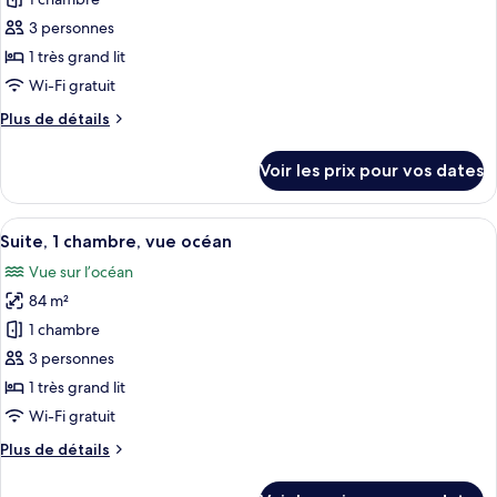
pour
de-
grand
ce
lit,
3 personnes
chaussée
accès
type
(Ground
1 très grand lit
piscine,
de
Floor)
Wi-Fi gratuit
rez-
chambre :
de-
Plus
Plus de détails
Suite,
chaussée
de
(Ground
1
détails
Floor)
Voir les prix pour vos dates
chambre
sur
le
type
Afficher
Un salon moderne avec un canapé, une t
15
de
Suite, 1 chambre, vue océan
toutes
chambre
Vue sur l’océan
Suite,
les
1
84 m²
photos
chambre
pour
1 chambre
ce
3 personnes
type
1 très grand lit
de
Wi-Fi gratuit
chambre :
Plus
Plus de détails
Suite,
de
1
détails