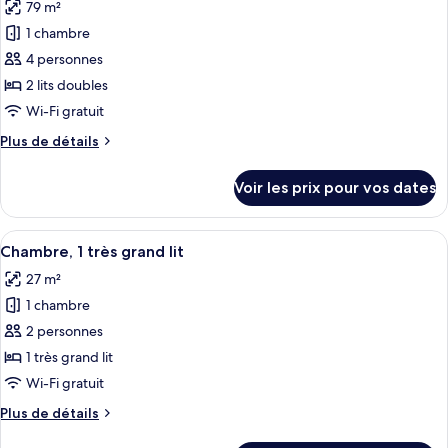
2
79 m²
photos
de-
lits
pour
1 chambre
chaussée
doubles,
ce
accès
4 personnes
(Ground
piscine,
type
Floor)
2 lits doubles
rez-
de
Wi-Fi gratuit
de-
chambre :
chaussée
Plus
Plus de détails
Suite
(Ground
de
Floor)
Familiale,
détails
Voir les prix pour vos dates
2
sur
le
chambres
type
Afficher
Une chambre d’hôtel moderne dotée d’un
7
de
Chambre, 1 très grand lit
toutes
chambre
27 m²
Suite
les
Familiale,
1 chambre
photos
2
pour
2 personnes
chambres
ce
1 très grand lit
type
Wi-Fi gratuit
de
Plus
Plus de détails
chambre :
de
Chambre,
détails