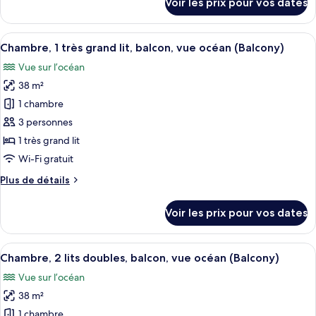
Voir les prix pour vos dates
chambre,
sur
le
vue
type
Afficher
Une chambre d’hôtel moderne dotée d’un
océan
11
de
Chambre, 1 très grand lit, balcon, vue océan (Balcony)
toutes
chambre
Vue sur l’océan
Suite,
les
1
38 m²
photos
chambre,
pour
1 chambre
vue
ce
océan
3 personnes
type
1 très grand lit
de
Wi-Fi gratuit
chambre :
Plus
Plus de détails
Chambre,
de
1
détails
Voir les prix pour vos dates
très
sur
le
grand
type
Afficher
Une chambre d’hôtel moderne dotée de d
lit,
11
de
Chambre, 2 lits doubles, balcon, vue océan (Balcony)
toutes
balcon,
chambre
Vue sur l’océan
Chambre,
les
vue
1
38 m²
photos
océan
très
pour
(Balcony)
1 chambre