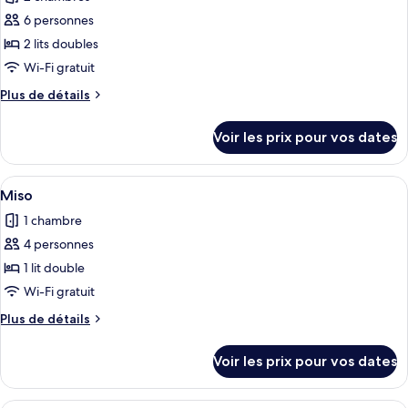
Neukkim
les
6 personnes
photos
pour
2 lits doubles
ce
Wi-Fi gratuit
type
Plus
Plus de détails
de
de
chambre :
détails
Voir les prix pour vos dates
sur
Haengbok
le
type
Afficher
Une chambre à coucher avec un lit à ba
4
de
Miso
toutes
chambre
1 chambre
Haengbok
les
4 personnes
photos
pour
1 lit double
ce
Wi-Fi gratuit
type
Plus
Plus de détails
de
de
chambre :
détails
Voir les prix pour vos dates
sur
Miso
le
type
Une chambre avec un lit, une table bass