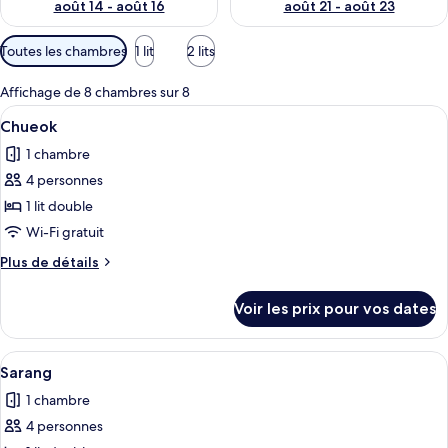
août 14 - août 16
août 21 - août 23
p
a
Filtres
Toutes les chambres
1 lit
2 lits
r
disponibles
pour
l
Affichage de 8 chambres sur 8
les
e
Afficher
Un salon moderne avec un plafond en b
6
Chueok
chambres
s
toutes
1 chambre
les
v
4 personnes
o
photos
y
pour
1 lit double
a
ce
Wi-Fi gratuit
g
type
e
Plus
Plus de détails
u
de
de
r
chambre :
détails
s
Voir les prix pour vos dates
sur
Chueok
le
type
Afficher
Une pièce de taille modeste comprenant
4
de
Sarang
toutes
chambre
1 chambre
Chueok
les
4 personnes
photos