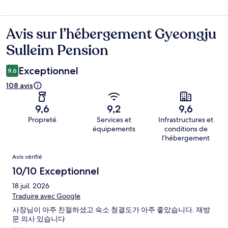
Avis sur l’hébergement Gyeongju
Avis
Sulleim Pension
Exceptionnel
9,6
108 avis
9,6
9,2
9,6
Propreté
Services et
Infrastructures et
équipements
conditions de
l’hébergement
Avis
Avis vérifié
10/10 Exceptionnel
18 juil. 2026
Traduire avec Google
사장님이 아주 친절하셨고 숙소 청결도가 아주 좋았습니다. 재방
문 의사 있습니다