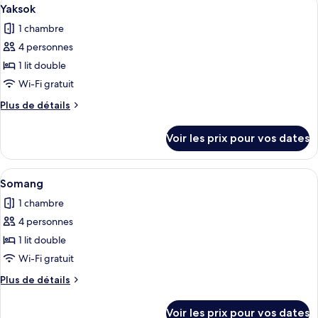
Afficher
4
de
Yaksok
toutes
chambre
1 chambre
Miso
les
4 personnes
photos
pour
1 lit double
ce
Wi-Fi gratuit
type
Plus
Plus de détails
de
de
chambre :
détails
Voir les prix pour vos dates
sur
Yaksok
le
type
Afficher
Une pièce dotée d’une grande porte-fe
4
de
Somang
toutes
chambre
1 chambre
Yaksok
les
4 personnes
photos
pour
1 lit double
ce
Wi-Fi gratuit
type
Plus
Plus de détails
de
de
chambre :
détails
Voir les prix pour vos dates
sur