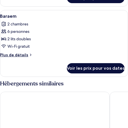
Somang
le
type
Afficher
Une pièce spacieuse avec une grande fe
5
de
Baraem
toutes
chambre
2 chambres
Somang
les
6 personnes
photos
pour
2 lits doubles
ce
Wi-Fi gratuit
type
Plus
Plus de détails
de
de
chambre :
détails
Voir les prix pour vos dates
sur
Baraem
le
type
Hébergements similaires
de
chambre
Art in Tiara
Le Idea 
Baraem