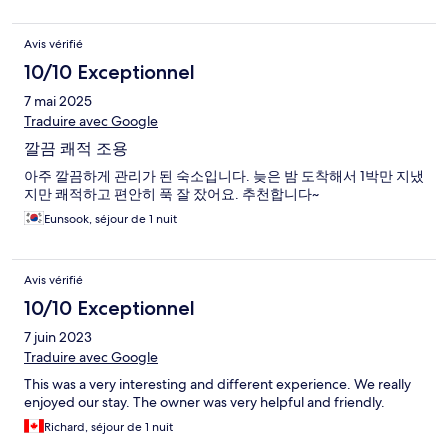
Avis vérifié
10/10 Exceptionnel
7 mai 2025
Traduire avec Google
깔끔 쾌적 조용
아주 깔끔하게 관리가 된 숙소입니다. 늦은 밤 도착해서 1박만 지냈
지만 쾌적하고 편안히 푹 잘 잤어요. 추천합니다~
Eunsook, séjour de 1 nuit
Avis vérifié
10/10 Exceptionnel
7 juin 2023
Traduire avec Google
This was a very interesting and different experience. We really
enjoyed our stay. The owner was very helpful and friendly.
Richard, séjour de 1 nuit