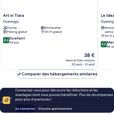
Art
Le
Art in Tiara
Le Ide
in
Idea
Gyeongju
Gyeong
Tiara
Hotel
Piscine
Kitchenette
Anima
Gyeongju
Gyeong
Parking gratuit
Wi-Fi gratuit
admis
Wi-Fi 
8.6
Excellent
8,6
9.0
Mer
sur
114 avis
9,0
sur
98 av
10,
10,
Excellent,
Le
38 €
Merveill
114 avis
nouveau
98 avis
taxes et frais compris
prix
30 août - 31 août
est
de
Comparer des hébergements similaires
38 €
Connectez-vous pour découvrir les réductions et les
avantages dont vous pouvez bénéficier. Plus de récompenses
pour plus d’aventures !
Se connecter
S’inscrire gratuitement