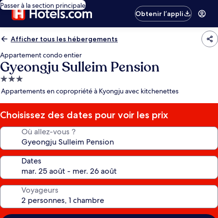
Passer à la section principale
Obtenir l’appli
Afficher tous les hébergements
Appartement condo entier
Gyeongju Sulleim Pension
Hébergement
3.0 étoiles
Appartements en copropriété à Kyongju avec kitchenettes
Choisissez des dates pour voir les prix
Où allez-vous ?
Dates
Voyageurs