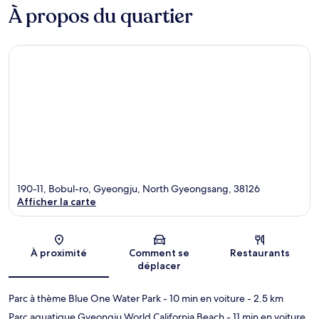
À propos du quartier
190-11, Bobul-ro, Gyeongju, North Gyeongsang, 38126
Afficher la carte
Carte
À proximité
Comment se
Restaurants
déplacer
Parc à thème Blue One Water Park
- 10 min en voiture
- 2.5 km
Parc aquatique Gyeongju World California Beach
- 11 min en voiture