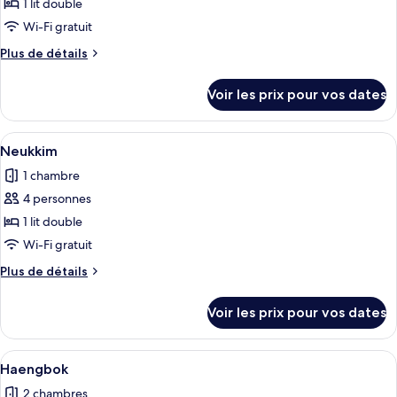
pour
1 lit double
ce
Wi-Fi gratuit
type
Plus
Plus de détails
de
de
chambre :
détails
Voir les prix pour vos dates
sur
Sarang
le
type
Afficher
Une chambre dotée d’une porte-fenêtre
4
de
Neukkim
toutes
chambre
1 chambre
Sarang
les
4 personnes
photos
pour
1 lit double
ce
Wi-Fi gratuit
type
Plus
Plus de détails
de
de
chambre :
détails
Voir les prix pour vos dates
sur
Neukkim
le
type
Afficher
Une cuisine moderne avec un coin repa
5
de
Haengbok
toutes
chambre
2 chambres