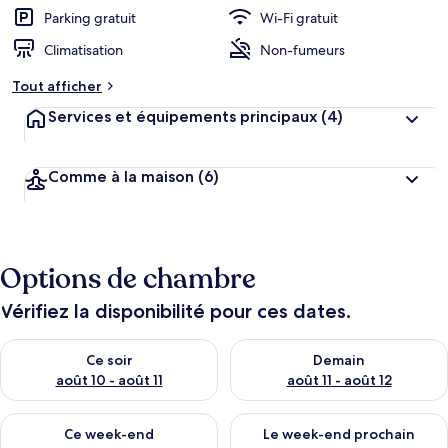
r
Parking gratuit
Wi-Fi gratuit
g
Climatisation
Non-fumeurs
e
m
Tout afficher
e
n
Services et équipements principaux
(4)
t
s
Comme à la maison
(6)
l
e
s
m
Options de chambre
i
e
u
Vérifiez la disponibilité pour ces dates.
x
Vérifier la disponibilité pour ce soir août 10 - août 11
Vérifier la disponibilité pour 
n
Ce soir
Demain
o
août 10 - août 11
août 11 - août 12
t
é
Vérifier la disponibilité pour ce week-end août 14 - août 16
Vérifier la disponibilité pour
s
Ce week-end
Le week-end prochain