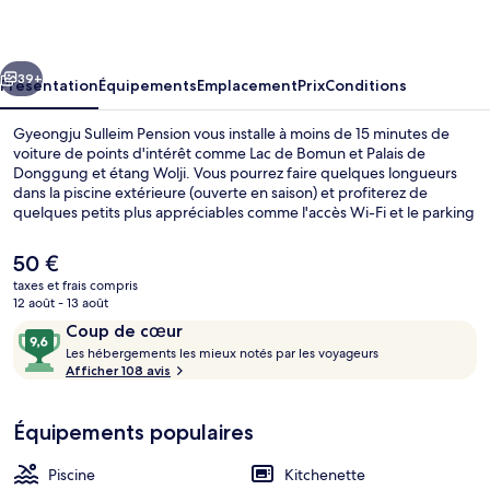
Pension
cédent
Suivant
39+
Présentation
Équipements
Emplacement
Prix
Conditions
Gyeongju Sulleim Pension vous installe à moins de 15 minutes de
voiture de points d'intérêt comme Lac de Bomun et Palais de
Donggung et étang Wolji. Vous pourrez faire quelques longueurs
dans la piscine extérieure (ouverte en saison) et profiterez de
quelques petits plus appréciables comme l'accès Wi-Fi et le parking
sans voiturier. Parmi les petits plus des appartements condos : une
kitchenette et une télévision à écran plat, de quoi agrémenter votre
Le
50 €
séjour.
prix
taxes et frais compris
actuel
12 août - 13 août
Wi-Fi gratuit
est
Avis
9,6
Coup de cœur
de
voyageurs
L
sur
Les hébergements les mieux notés par les voyageurs
50 €.
e
Afficher 108 avis
10,
s
Coup
de
Équipements populaires
h
cœur
é
b
Piscine
Kitchenette
e