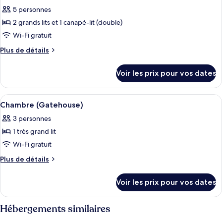
toutes
chambre
chambres
5 personnes
Suite,
les
2
2 grands lits et 1 canapé-lit (double)
photos
chambres
pour
Wi-Fi gratuit
ce
Plus
Plus de détails
type
de
détails
de
Voir les prix pour vos dates
sur
chambre :
le
Gatehouse
type
Afficher
Literie de qualité supérieure, couette 
11
Suite,
de
Chambre (Gatehouse)
toutes
chambre
2
3 personnes
Gatehouse
les
Queens
Suite,
1 très grand lit
photos
2
pour
Wi-Fi gratuit
Queens
ce
Plus
Plus de détails
type
de
détails
de
Voir les prix pour vos dates
sur
chambre :
le
Chambre
type
Hébergements similaires
(Gatehouse)
de
chambre