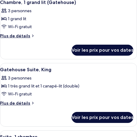
Chambre,
11
de
Chambre, 1 grand lit (Gatehouse)
toutes
chambre
2
3 personnes
Fairmont
les
grands
Gold,
1 grand lit
photos
lits
Chambre,
pour
Wi-Fi gratuit
2
ce
grands
Plus
Plus de détails
lits
type
de
détails
de
Voir les prix pour vos dates
sur
chambre :
le
Chambre,
type
Afficher
Literie de qualité supérieure, couette 
13
1
de
Gatehouse Suite, King
toutes
chambre
grand
3 personnes
Chambre,
les
lit
1
1 très grand lit et 1 canapé-lit (double)
photos
(Gatehouse)
grand
pour
Wi-Fi gratuit
lit
ce
(Gatehouse)
Plus
Plus de détails
type
de
détails
de
Voir les prix pour vos dates
sur
chambre :
le
Gatehouse
type
Afficher
Une salle de bain moderne avec un lav
8
Suite,
de
Suite, 1 chambre