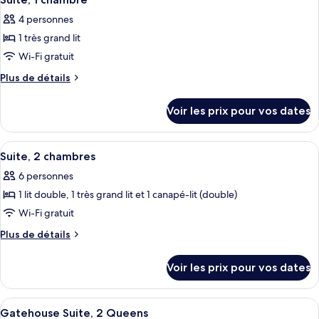
toutes
chambre
King
4 personnes
Gatehouse
les
Suite,
1 très grand lit
photos
King
pour
Wi-Fi gratuit
ce
Plus
Plus de détails
type
de
détails
de
Voir les prix pour vos dates
sur
chambre :
le
Suite,
type
Afficher
Literie de qualité supérieure, couette 
11
1
de
Suite, 2 chambres
toutes
chambre
chambre
6 personnes
Suite,
les
1
1 lit double, 1 très grand lit et 1 canapé-lit (double)
photos
chambre
pour
Wi-Fi gratuit
ce
Plus
Plus de détails
type
de
détails
de
Voir les prix pour vos dates
sur
chambre :
le
Suite,
type
Afficher
Literie de qualité supérieure, couette 
14
2
de
Gatehouse Suite, 2 Queens