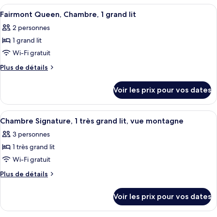
Fairmont,
type
Afficher
Literie de qualité supérieure, couette 
5
Chambre,
de
Fairmont Queen, Chambre, 1 grand lit
toutes
chambre
2
2 personnes
Fairmont,
les
lits
Chambre,
1 grand lit
photos
doubles
2
pour
Wi-Fi gratuit
lits
ce
doubles
Plus
Plus de détails
type
de
détails
de
Voir les prix pour vos dates
sur
chambre :
le
Fairmont
type
Afficher
Literie de qualité supérieure, couette 
5
Queen,
de
Chambre Signature, 1 très grand lit, vue montagne
toutes
chambre
Chambre,
3 personnes
Fairmont
les
1
Queen,
1 très grand lit
photos
grand
Chambre,
pour
Wi-Fi gratuit
1
lit
ce
grand
Plus
Plus de détails
lit
type
de
détails
de
Voir les prix pour vos dates
sur
chambre :
le
Chambre
type