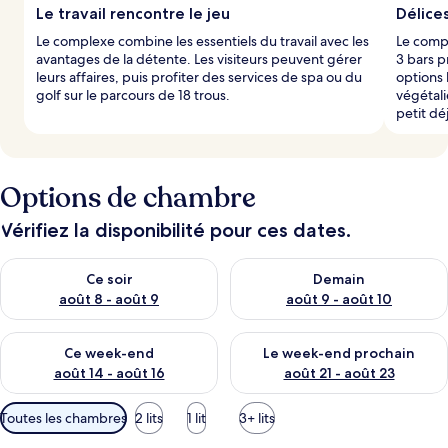
Le travail rencontre le jeu
Délice
Le complexe combine les essentiels du travail avec les
Le compl
avantages de la détente. Les visiteurs peuvent gérer
3 bars p
leurs affaires, puis profiter des services de spa ou du
options 
golf sur le parcours de 18 trous.
végétali
petit dé
Options de chambre
Vérifiez la disponibilité pour ces dates.
Vérifier la disponibilité pour ce soir août 8 - août 9
Vérifier la disponibilité pour 
Ce soir
Demain
août 8 - août 9
août 9 - août 10
Vérifier la disponibilité pour ce week-end août 14 - août 16
Vérifier la disponibilité pour
Ce week-end
Le week-end prochain
août 14 - août 16
août 21 - août 23
Filtres
Toutes les chambres
2 lits
1 lit
3+ lits
disponibles