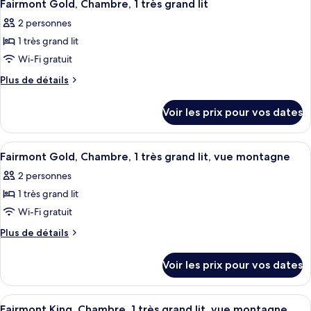
6
Deluxe,
de
Fairmont Gold, Chambre, 1 très grand lit
toutes
chambre
1
2 personnes
Chambre
les
très
Deluxe,
1 très grand lit
photos
grand
1
pour
Wi-Fi gratuit
très
lit
ce
grand
Plus
Plus de détails
lit
type
de
détails
de
Voir les prix pour vos dates
sur
chambre :
le
Fairmont
type
Afficher
Une chambre d’hôtel avec un grand lit,
6
Gold,
de
Fairmont Gold, Chambre, 1 très grand lit, vue montagne
toutes
chambre
Chambre,
2 personnes
Fairmont
les
1
Gold,
1 très grand lit
photos
très
Chambre,
pour
Wi-Fi gratuit
1
grand
ce
très
Plus
Plus de détails
lit
grand
type
de
lit
détails
de
Voir les prix pour vos dates
sur
chambre :
le
Fairmont
type
Afficher
Literie de qualité supérieure, couette 
6
Gold,
de
Fairmont King, Chambre, 1 très grand lit, vue montagne