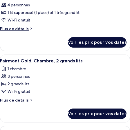
toutes
chambre
Chambre,
4 personnes
Fairmont
les
1
King,
1 lit superposé (1 place) et 1 très grand lit
photos
très
Chambre,
pour
Wi-Fi gratuit
1
grand
ce
très
Plus
Plus de détails
lit
grand
type
de
lit
détails
de
Voir les prix pour vos dates
sur
chambre :
le
Chambre
type
Afficher
Literie de qualité supérieure, couette 
7
Familiale,
de
Fairmont Gold, Chambre, 2 grands lits
toutes
chambre
plusieurs
1 chambre
Chambre
les
lits
Familiale,
3 personnes
photos
(Gatehouse)
plusieurs
pour
2 grands lits
lits
ce
(Gatehouse)
Wi-Fi gratuit
type
Plus
Plus de détails
de
de
chambre :
détails
Voir les prix pour vos dates
sur
Fairmont
le
Gold,
type
Afficher
Literie de qualité supérieure, couette 