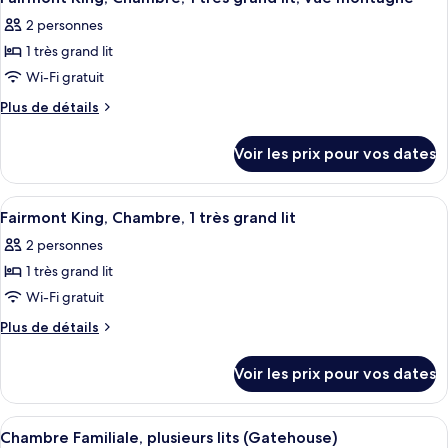
toutes
chambre
Chambre,
2 personnes
Fairmont
les
1
Gold,
1 très grand lit
photos
très
Chambre,
pour
Wi-Fi gratuit
1
grand
ce
très
Plus
Plus de détails
lit,
grand
type
de
vue
lit,
détails
de
Voir les prix pour vos dates
montagne
vue
sur
chambre :
montagne
le
Fairmont
type
Afficher
Literie de qualité supérieure, couette 
5
King,
de
Fairmont King, Chambre, 1 très grand lit
toutes
chambre
Chambre,
2 personnes
Fairmont
les
1
King,
1 très grand lit
photos
très
Chambre,
pour
Wi-Fi gratuit
1
grand
ce
très
Plus
Plus de détails
lit,
grand
type
de
vue
lit,
détails
de
Voir les prix pour vos dates
montagne
vue
sur
chambre :
montagne
le
Fairmont
type
Afficher
Literie de qualité supérieure, couette 
15
King,
de
Chambre Familiale, plusieurs lits (Gatehouse)