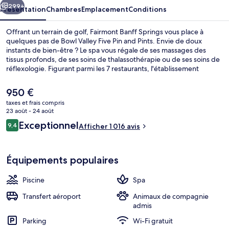
299+
Présentation
Chambres
Emplacement
Conditions
Offrant un terrain de golf, Fairmont Banff Springs vous place à
quelques pas de Bowl Valley Five Pin and Pints. Envie de doux
instants de bien-être ? Le spa vous régale de ses massages des
tissus profonds, de ses soins de thalassothérapie ou de ses soins de
réflexologie. Figurant parmi les 7 restaurants, l'établissement
Vermillion Room vous ouvre ses portes pour le petit déjeuner, le
déjeuner et le dîner et vous propose des spécialités Cuisine
Le
950 €
internationale. Ce complexe touristique de luxe abrite en outre 3
prix
taxes et frais compris
bars/lounges, une piscine couverte et une piscine extérieure. Les
actuel
23 août - 24 août
autres voyageurs sont enchantés par le personnel attentionné et la
7 restaurants servant le petit déjeuner,
est
Avis
présentation générale.
Exceptionnel
9,4
Afficher 1 016 avis
de
9,4 sur 10
voyageurs
950 €.
Équipements populaires
Piscine
Spa
Transfert aéroport
Animaux de compagnie
admis
Parking
Wi-Fi gratuit