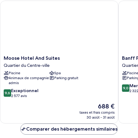
Moose Hotel And Suites
Banff Pa
Chambre
(Gatehouse)
Moose
Banff
Moose Hotel And Suites
Banff 
Hotel
Park
Quartier du Centre-ville
Quartier
And
Lodge
Piscine
Spa
Piscin
Suites
Quartier
Animaux de compagnie
Parking gratuit
Parkin
Quartier
du
admis
du
Centre-
9.0
Mer
9,0
9.6
Centre-
Exceptionnel
ville
sur
2 322
9,6
sur
ville
2 577 avis
10,
10,
Merveill
Le
688 €
Exceptionnel,
2 322 av
nouveau
2 577 avis
taxes et frais compris
prix
30 août - 31 août
est
de
Comparer des hébergements similaires
688 €