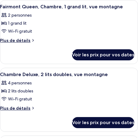
Afficher
Literie de qualité supérieure, couette 
7
Signature,
de
Fairmont Queen, Chambre, 1 grand lit, vue montagne
toutes
chambre
1
2 personnes
Chambre
les
très
Signature,
1 grand lit
photos
grand
1
pour
Wi-Fi gratuit
très
lit,
ce
grand
Plus
Plus de détails
vue
lit,
type
de
montagne
vue
détails
de
Voir les prix pour vos dates
montagne
sur
chambre :
le
Fairmont
type
Afficher
Literie de qualité supérieure, couette 
5
Queen,
de
Chambre Deluxe, 2 lits doubles, vue montagne
toutes
chambre
Chambre,
4 personnes
Fairmont
les
1
Queen,
2 lits doubles
photos
grand
Chambre,
pour
Wi-Fi gratuit
1
lit,
ce
grand
Plus
Plus de détails
vue
lit,
type
de
montagne
vue
détails
de
Voir les prix pour vos dates
montagne
sur
chambre :
le
Chambre
type
Une chambre d’hôtel avec un lit, deux