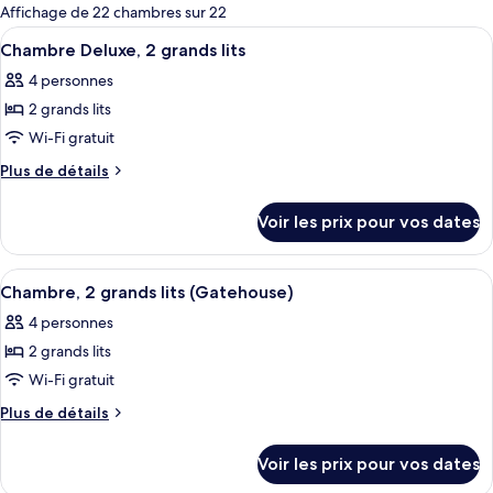
pour
Affichage de 22 chambres sur 22
les
Afficher
Literie de qualité supérieure, couette 
6
Chambre Deluxe, 2 grands lits
chambres
toutes
4 personnes
les
2 grands lits
photos
pour
Wi-Fi gratuit
ce
Plus
Plus de détails
type
de
détails
de
Voir les prix pour vos dates
sur
chambre :
le
Chambre
type
Afficher
Literie de qualité supérieure, couette 
9
Deluxe,
de
Chambre, 2 grands lits (Gatehouse)
toutes
chambre
2
4 personnes
Chambre
les
grands
Deluxe,
2 grands lits
photos
lits
2
pour
Wi-Fi gratuit
grands
ce
lits
Plus
Plus de détails
type
de
détails
de
Voir les prix pour vos dates
sur
chambre :
le