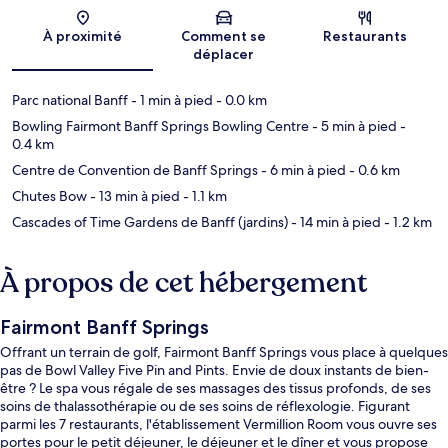
Carte
À proximité
Comment se
Restaurants
déplacer
Parc national Banff
- 1 min à pied
- 0.0 km
Bowling Fairmont Banff Springs Bowling Centre
- 5 min à pied
-
0.4 km
Centre de Convention de Banff Springs
- 6 min à pied
- 0.6 km
Chutes Bow
- 13 min à pied
- 1.1 km
Cascades of Time Gardens de Banff (jardins)
- 14 min à pied
- 1.2 km
À propos de cet hébergement
Fairmont Banff Springs
Offrant un terrain de golf, Fairmont Banff Springs vous place à quelques
pas de Bowl Valley Five Pin and Pints. Envie de doux instants de bien-
être ? Le spa vous régale de ses massages des tissus profonds, de ses
soins de thalassothérapie ou de ses soins de réflexologie. Figurant
parmi les 7 restaurants, l'établissement Vermillion Room vous ouvre ses
portes pour le petit déjeuner, le déjeuner et le dîner et vous propose