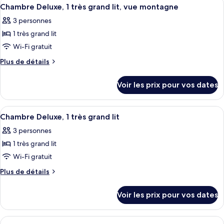
Afficher
6
Deluxe,
de
Chambre Deluxe, 1 très grand lit, vue montagne
toutes
chambre
2
3 personnes
Chambre
les
lits
Deluxe,
1 très grand lit
photos
doubles,
2
pour
Wi-Fi gratuit
lits
vue
ce
doubles,
Plus
Plus de détails
montagne
vue
type
de
montagne
détails
de
Voir les prix pour vos dates
sur
chambre :
le
Chambre
type
Afficher
Literie de qualité supérieure, couette 
6
Deluxe,
de
Chambre Deluxe, 1 très grand lit
toutes
chambre
1
3 personnes
Chambre
les
très
Deluxe,
1 très grand lit
photos
grand
1
pour
Wi-Fi gratuit
très
lit,
ce
grand
Plus
Plus de détails
vue
lit,
type
de
montagne
vue
détails
de
Voir les prix pour vos dates
montagne
sur
chambre :
le
Chambre
type
Afficher
Literie de qualité supérieure, couette 