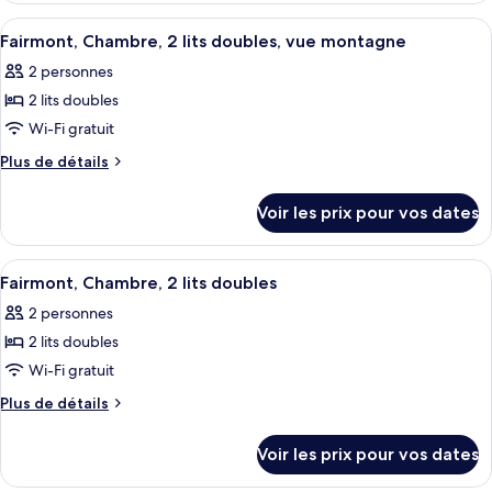
Chambre,
type
Afficher
Literie de qualité supérieure, couette 
7
2
de
Fairmont, Chambre, 2 lits doubles, vue montagne
toutes
chambre
grands
2 personnes
Chambre,
les
lits
2
2 lits doubles
photos
(Gatehouse)
grands
pour
Wi-Fi gratuit
lits
ce
(Gatehouse)
Plus
Plus de détails
type
de
détails
de
Voir les prix pour vos dates
sur
chambre :
le
Fairmont,
type
Afficher
Literie de qualité supérieure, couette 
7
Chambre,
de
Fairmont, Chambre, 2 lits doubles
toutes
chambre
2
2 personnes
Fairmont,
les
lits
Chambre,
2 lits doubles
photos
doubles,
2
pour
Wi-Fi gratuit
lits
vue
ce
doubles,
Plus
Plus de détails
montagne
vue
type
de
montagne
détails
de
Voir les prix pour vos dates
sur
chambre :
le