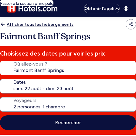
Passer à la section principale
Obtenir l’appli
Afficher tous les hébergements
Fairmont Banff Springs
Choisissez des dates pour voir les prix
Où allez-vous ?
Dates
Voyageurs
Rechercher