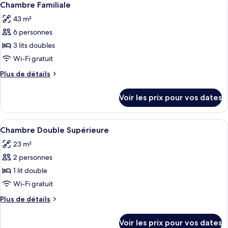
ville
4
de
Chambre Familiale
toutes
(with
chambre
43 m²
Suite
les
1
Junior,
6 personnes
photos
Rollaway
vue
pour
3 lits doubles
Bed)
ville
ce
(with
Wi-Fi gratuit
1
type
Plus
Plus de détails
Rollaway
de
de
Bed)
chambre :
détails
Voir les prix pour vos dates
sur
Chambre
le
Familiale
type
Afficher
Une chambre d’hôtel avec un grand lit,
4
de
Chambre Double Supérieure
toutes
chambre
23 m²
Chambre
les
Familiale
2 personnes
photos
pour
1 lit double
ce
Wi-Fi gratuit
type
Plus
Plus de détails
de
de
chambre :
détails
Voir les prix pour vos dates
sur