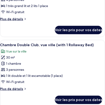
pour
ce
1 très grand lit et 2 lits 1 place
type
Wi-Fi gratuit
de
Plus
Plus de détails
chambre :
de
Penthouse
détails
Voir les prix pour vos dates
sur
(Alpi
le
/
type
Afficher
Une chambre d’hôtel avec un grand lit,
Porta
5
de
Chambre Double Club, vue ville (with 1 Rollaway Bed)
toutes
Nuova)
chambre
Vue sur la ville
Penthouse
les
(Alpi
30 m²
photos
/
pour
1 chambre
Porta
ce
Nuova)
3 personnes
type
1 lit double et 1 lit escamotable (1 place)
de
Wi-Fi gratuit
chambre :
Plus
Plus de détails
Chambre
de
Double
détails
Voir les prix pour vos dates
Club,
sur