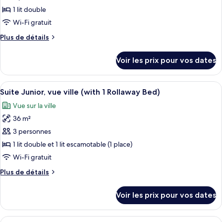
/
pour
1 lit double
City
ce
Life)
Wi-Fi gratuit
type
Plus
Plus de détails
de
de
chambre :
détails
Voir les prix pour vos dates
sur
Chambre
le
Double
type
Afficher
Une chambre d’hôtel moderne dotée d’un
Club
5
de
Suite Junior, vue ville (with 1 Rollaway Bed)
toutes
chambre
(with
Vue sur la ville
Chambre
les
1
Double
36 m²
photos
Rollaway
Club
pour
3 personnes
Bed)
(with
ce
1
1 lit double et 1 lit escamotable (1 place)
Rollaway
type
Wi-Fi gratuit
Bed)
de
Plus
Plus de détails
chambre :
de
Suite
détails
Voir les prix pour vos dates
sur
Junior,
le
vue
type
Afficher
Une chambre d’hôtel avec un grand lit