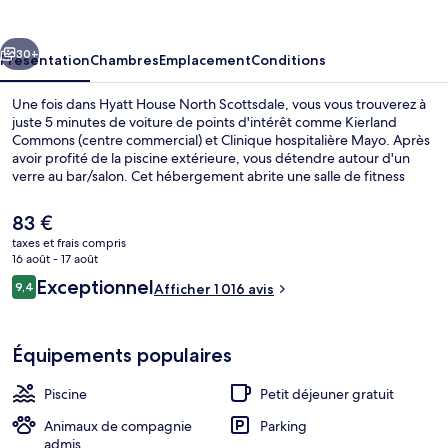
North
Scottsdale
cédent
Suivant
30+
Présentation
Chambres
Emplacement
Conditions
Une fois dans Hyatt House North Scottsdale, vous vous trouverez à
juste 5 minutes de voiture de points d'intérêt comme Kierland
Commons (centre commercial) et Clinique hospitalière Mayo. Après
avoir profité de la piscine extérieure, vous détendre autour d'un
verre au bar/salon. Cet hébergement abrite une salle de fitness
ouverte 24 h/24 et un snack-bar/une épicerie fine, tandis que, petit
plus pratique, les chambres bénéficient d'un canapé-lit et un
Le
83 €
réfrigérateur. Les autres voyageurs ne tarissent pas d'éloges en ce
prix
taxes et frais compris
qui concerne le personnel attentionné et le petit déjeuner.
actuel
16 août - 17 août
Terrasse/Patio
est
Avis
Exceptionnel
9,4
Afficher 1 016 avis
de
9,4 sur 10
voyageurs
83 €.
Équipements populaires
Piscine
Petit déjeuner gratuit
Animaux de compagnie
Parking
admis