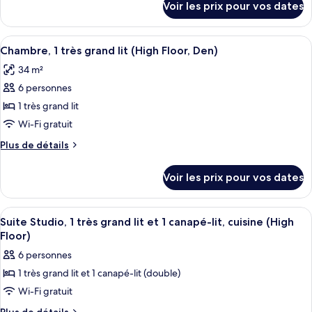
Voir les prix pour vos dates
sur
1
le
chambre
type
Afficher
Une chambre d’hôtel avec un grand lit
(High
4
de
Chambre, 1 très grand lit (High Floor, Den)
toutes
Floor)
chambre
34 m²
Suite,
les
1
6 personnes
photos
chambre
pour
1 très grand lit
(High
ce
Floor)
Wi-Fi gratuit
type
Plus
Plus de détails
de
de
chambre :
détails
Voir les prix pour vos dates
sur
Chambre,
le
1
type
Afficher
Une chambre d’hôtel avec un lit, un can
très
6
de
Suite Studio, 1 très grand lit et 1 canapé-lit, cuisine (High
toutes
chambre
grand
Floor)
Chambre,
les
lit
6 personnes
1
photos
(High
très
1 très grand lit et 1 canapé-lit (double)
pour
Floor,
grand
Wi-Fi gratuit
ce
lit
Den)
(High
type
Plus