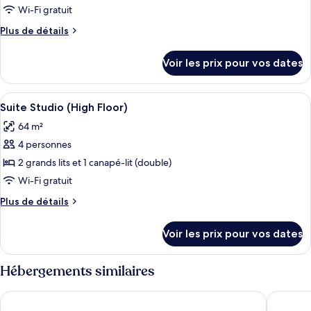
ce
Wi-Fi gratuit
type
Plus
Plus de détails
de
de
chambre :
détails
Voir les prix pour vos dates
sur
Suite,
le
1
type
Afficher
Une cuisine d’hôtel de taille réduite, 
chambre
7
de
Suite Studio (High Floor)
toutes
chambre
(High
64 m²
Suite,
les
Floor)
1
4 personnes
photos
chambre
pour
2 grands lits et 1 canapé-lit (double)
(High
ce
Floor)
Wi-Fi gratuit
type
Plus
Plus de détails
de
de
chambre :
détails
Voir les prix pour vos dates
sur
Suite
le
Studio
type
Hébergements similaires
(High
de
chambre
Floor)
Hyatt Place North Scottsdale
Home2 Su
Suite