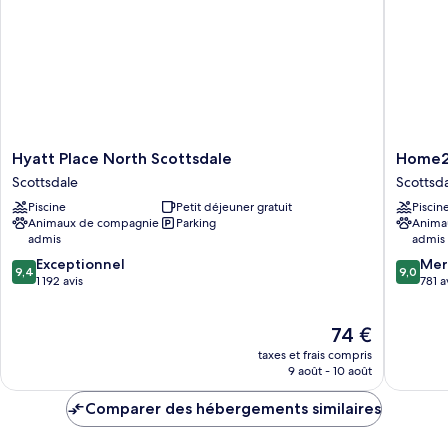
Studio
(High
Floor)
Hyatt
Home2
Hyatt Place North Scottsdale
Home2 
Place
Suites
Scottsdale
Scottsd
North
by
Piscine
Petit déjeuner gratuit
Piscin
Scottsdale
Hilton
Animaux de compagnie
Parking
Anima
Scottsdale
Scottsda
admis
admis
North
9.4
9.0
Exceptionnel
Scottsda
Mer
9,4
9,0
sur
sur
1 192 avis
781 a
10,
10,
Exceptionnel,
Merveill
Le
74 €
1 192 avis
781 avis
nouveau
taxes et frais compris
prix
9 août - 10 août
est
de
Comparer des hébergements similaires
74 €