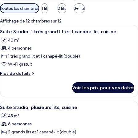
Filtres
Toutes les chambres
1 lit
2 lits
3+ lits
disponibles
pour
Affichage de 12 chambres sur 12
les
Afficher
Une chambre d’hôtel avec un lit, un can
6
Suite Studio, 1 très grand lit et 1 canapé-lit, cuisine
chambres
toutes
40 m²
les
4 personnes
photos
pour
1 très grand lit et 1 canapé-lit (double)
ce
Wi-Fi gratuit
type
Plus
Plus de détails
de
de
chambre :
détails
Voir les prix pour vos dates
sur
Suite
le
Studio,
type
Afficher
Une chambre d’hôtel avec un canapé, de
1
5
de
Suite Studio, plusieurs lits, cuisine
toutes
chambre
très
45 m²
Suite
les
grand
Studio,
6 personnes
photos
lit
1
pour
2 grands lits et 1 canapé-lit (double)
et
très