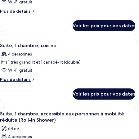
ce
grand
Wi-Fi gratuit
1
lit
type
canapé-
Plus
Plus de détails
et
de
de
lit,
1
chambre :
détails
canapé-
cuisine
Voir les prix pour vos dates
sur
Suite
lit,
le
cuisine
Studio,
type
Afficher
Une cuisine d’hôtel de taille réduite, 
plusieurs
5
de
Suite, 1 chambre, cuisine
toutes
chambre
lits,
4 personnes
Suite
les
cuisine
Studio,
1 très grand lit et 1 canapé-lit (double)
photos
plusieurs
pour
Wi-Fi gratuit
lits,
ce
cuisine
Plus
Plus de détails
type
de
détails
de
Voir les prix pour vos dates
sur
chambre :
le
Suite,
type
Afficher
Une chambre d’hôtel moderne, dotée d
4
1
de
Suite, 1 chambre, accessible aux personnes à mobilité
toutes
chambre
chambre,
réduite (Roll-In Shower)
Suite,
les
cuisine
64 m²
1
photos
chambre,
4 personnes
pour