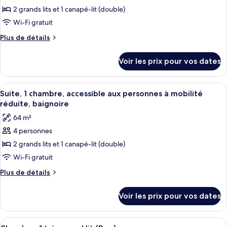
cuisine
2 grands lits et 1 canapé-lit (double)
ce
type
Wi-Fi gratuit
de
Plus
Plus de détails
chambre :
de
détails
Suite,
Voir les prix pour vos dates
sur
1
le
chambre,
type
Afficher
Une chambre d’hôtel moderne, dotée d
4
accessible
de
Suite, 1 chambre, accessible aux personnes à mobilité
toutes
chambre
aux
réduite, baignoire
Suite,
les
personnes
64 m²
1
photos
à
chambre,
4 personnes
pour
accessible
mobilité
2 grands lits et 1 canapé-lit (double)
ce
aux
réduite
personnes
type
Wi-Fi gratuit
(Roll-
à
de
Plus
Plus de détails
In
mobilité
chambre :
de
réduite
Shower)
détails
Suite,
(Roll-
Voir les prix pour vos dates
sur
In
1
le
Shower)
chambre,
type
Afficher
Une chambre d’hôtel avec un grand lit
4
de