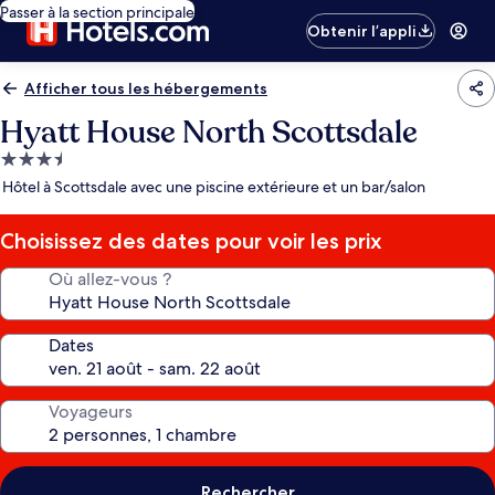
Passer à la section principale
Obtenir l’appli
Afficher tous les hébergements
Hyatt House North Scottsdale
Hébergement
3.5 étoiles
Hôtel à Scottsdale avec une piscine extérieure et un bar/salon
Choisissez des dates pour voir les prix
Où allez-vous ?
Dates
Voyageurs
Rechercher