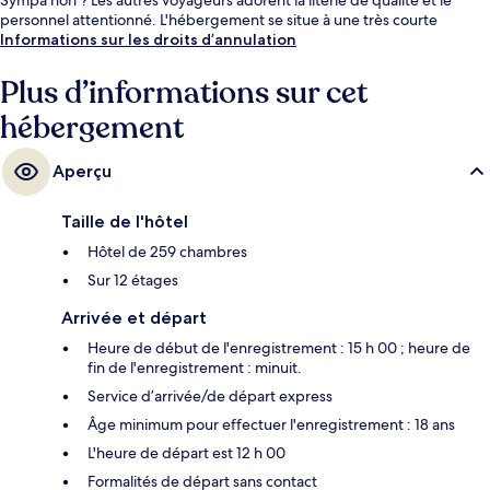
personnel attentionné. L'hébergement se situe à une très courte
distance à pied des transports publics : Gare Downtown Transit Center
Informations sur les droits d’annulation
se trouve à 8 min et Station de métro Bell, à 9 min.
Plus d’informations sur cet
hébergement
Aperçu
Taille de l'hôtel
Hôtel de 259 chambres
Sur 12 étages
Arrivée et départ
Heure de début de l'enregistrement : 15 h 00 ; heure de
fin de l'enregistrement : minuit.
Service d’arrivée/de départ express
Âge minimum pour effectuer l'enregistrement : 18 ans
L'heure de départ est 12 h 00
Formalités de départ sans contact