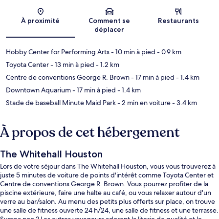
Carte
À proximité
Comment se
Restaurants
déplacer
Hobby Center for Performing Arts
- 10 min à pied
- 0.9 km
Toyota Center
- 13 min à pied
- 1.2 km
Centre de conventions George R. Brown
- 17 min à pied
- 1.4 km
Downtown Aquarium
- 17 min à pied
- 1.4 km
Stade de baseball Minute Maid Park
- 2 min en voiture
- 3.4 km
À propos de cet hébergement
The Whitehall Houston
Lors de votre séjour dans The Whitehall Houston, vous vous trouverez à
juste 5 minutes de voiture de points d'intérêt comme Toyota Center et
Centre de conventions George R. Brown. Vous pourrez profiter de la
piscine extérieure, faire une halte au café, ou vous relaxer autour d'un
verre au bar/salon. Au menu des petits plus offerts sur place, on trouve
une salle de fitness ouverte 24 h/24, une salle de fitness et une terrasse.
Sympa non ? Les autres voyageurs adorent la literie de qualité et le