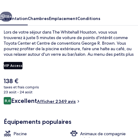
Houston
cédent
Suivant
115+
Présentation
Chambres
Emplacement
Conditions
Lors de votre séjour dans The Whitehall Houston, vous vous
trouverez à juste 5 minutes de voiture de points d'intérêt comme
Toyota Center et Centre de conventions George R. Brown. Vous
pourrez profiter de la piscine extérieure, faire une halte au café, ou
vous relaxer autour d'un verre au bar/salon. Au menu des petits plus
offerts sur place, on trouve une salle de fitness ouverte 24 h/24, une
salle de fitness et une terrasse. Sympa non ? Les autres voyageurs
VIP Access
adorent la literie de qualité et le personnel attentionné.
L'hébergement se situe à une très courte distance à pied des
Le
138 €
transports publics : Gare Downtown Transit Center se trouve à 8 min
Vue sur la ville depuis l’hébergement
prix
et Station de métro Bell, à 9 min.
taxes et frais compris
actuel
23 août - 24 août
est
Avis
Excellent
8,6
Afficher 2 349 avis
de
8,6 sur 10
voyageurs
138 €.
Équipements populaires
Piscine
Animaux de compagnie