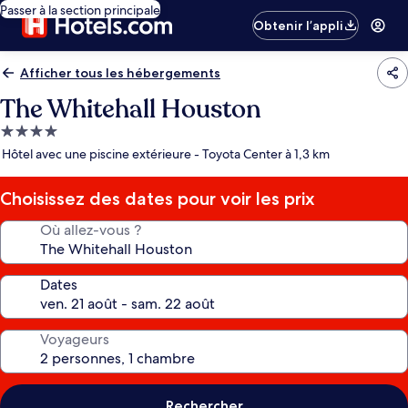
Passer à la section principale
Obtenir l’appli
Afficher tous les hébergements
The Whitehall Houston
Hébergement
4.0 étoiles
Hôtel avec une piscine extérieure - Toyota Center à 1,3 km
Choisissez des dates pour voir les prix
Où allez-vous ?
Dates
Voyageurs
Rechercher