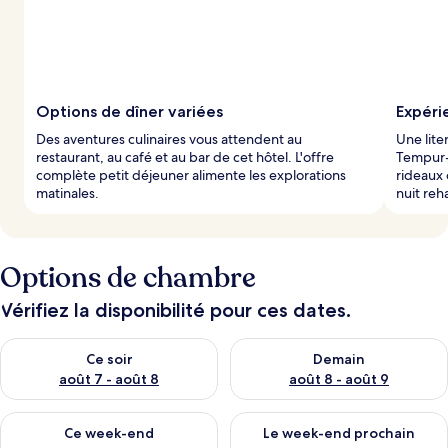
Options de dîner variées
Expéri
Des aventures culinaires vous attendent au
Une lite
restaurant, au café et au bar de cet hôtel. L'offre
Tempur-
complète petit déjeuner alimente les explorations
rideaux 
matinales.
nuit reh
Options de chambre
Vérifiez la disponibilité pour ces dates.
Vérifier la disponibilité pour ce soir août 7 - août 8
Vérifier la disponibilité pour 
Ce soir
Demain
août 7 - août 8
août 8 - août 9
Vérifier la disponibilité pour ce week-end août 7 - août 9
Vérifier la disponibilité pour 
Ce week-end
Le week-end prochain