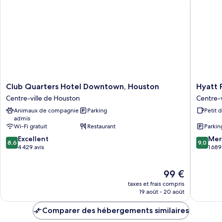
Chambre
fumeurs
Double,
(High
non-
fumeurs
Level)
(High
Level)
Club
Hyatt
Club Quarters Hotel Downtown, Houston
Hyatt 
Quarters
Place
Centre-ville de Houston
Centre-v
Hotel
Houston
Animaux de compagnie
Parking
Petit 
Downtown,
Downto
admis
Houston
Centre-
Wi-Fi gratuit
Restaurant
Parkin
Centre-
ville
8.6
9.0
ville
Excellent
de
Mer
8,6
9,0
sur
sur
de
4 429 avis
Houston
1 689
10,
10,
Houston
Excellent,
Merveill
Le
99 €
4 429 avis
1 689 avi
nouveau
taxes et frais compris
prix
19 août - 20 août
est
de
Comparer des hébergements similaires
99 €