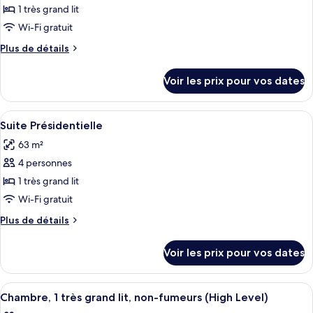
ce
1 très grand lit
type
Wi-Fi gratuit
de
Plus
Plus de détails
chambre :
de
Chambre
détails
Voir les prix pour vos dates
sur
Deluxe,
le
1
type
Afficher
Un lit bien fait, recouvert d’une couet
très
6
de
Suite Présidentielle
toutes
grand
chambre
63 m²
Chambre
les
lit
Deluxe,
4 personnes
photos
1
pour
1 très grand lit
très
ce
grand
Wi-Fi gratuit
lit
type
Plus
Plus de détails
de
de
chambre :
détails
Voir les prix pour vos dates
sur
Suite
le
Présidentielle
type
Afficher
Une chambre d’hôtel avec un grand lit,
7
de
Chambre, 1 très grand lit, non-fumeurs (High Level)
toutes
chambre