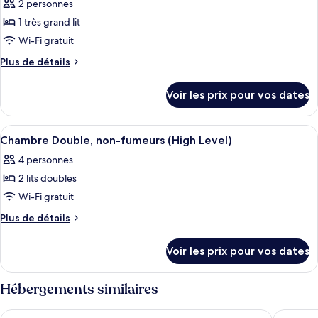
2 personnes
Suite
les
Présidentielle
1 très grand lit
photos
pour
Wi-Fi gratuit
ce
Plus
Plus de détails
type
de
détails
de
Voir les prix pour vos dates
sur
chambre :
le
Chambre,
type
Afficher
Une chambre d’hôtel avec deux lits, u
6
1
de
Chambre Double, non-fumeurs (High Level)
toutes
chambre
très
4 personnes
Chambre,
les
grand
1
2 lits doubles
photos
lit,
très
pour
Wi-Fi gratuit
grand
non-
ce
lit,
Plus
Plus de détails
fumeurs
non-
type
de
(High
fumeurs
détails
de
Voir les prix pour vos dates
Level)
(High
sur
chambre :
Level)
le
Chambre
type
Hébergements similaires
Double,
de
chambre
non-
Club Quarters Hotel Downtown, Houston
Hyatt P