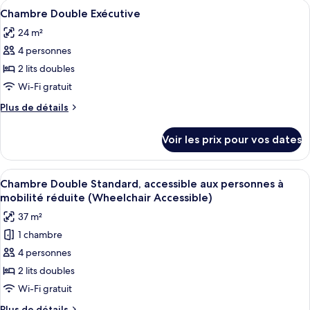
Afficher
Une chambre d’hôtel avec deux lits, un
6
de
Chambre Double Exécutive
toutes
chambre
24 m²
Chambre
les
Double
4 personnes
photos
Standard
pour
2 lits doubles
ce
Wi-Fi gratuit
type
Plus
Plus de détails
de
de
chambre :
détails
Voir les prix pour vos dates
sur
Chambre
le
Double
type
Afficher
Une chambre d’hôtel avec deux lits, un
Exécutive
5
de
Chambre Double Standard, accessible aux personnes à
toutes
chambre
mobilité réduite (Wheelchair Accessible)
Chambre
les
37 m²
Double
photos
Exécutive
1 chambre
pour
4 personnes
ce
type
2 lits doubles
de
Wi-Fi gratuit
chambre :
Plus
Plus de détails