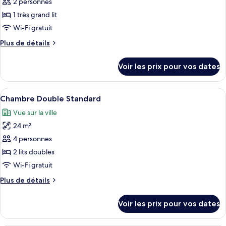
2 personnes
photos
1
pour
1 très grand lit
très
ce
grand
Wi-Fi gratuit
lit
type
Plus
Plus de détails
de
de
chambre :
détails
Voir les prix pour vos dates
sur
Chambre
le
Standard,
type
Afficher
Une chambre d’hôtel avec deux lits, un
1
5
de
Chambre Double Standard
toutes
chambre
très
Vue sur la ville
Chambre
les
grand
Standard,
24 m²
photos
lit
1
pour
4 personnes
très
ce
grand
2 lits doubles
lit
type
Wi-Fi gratuit
de
Plus
Plus de détails
chambre :
de
Chambre
détails
Voir les prix pour vos dates
sur
Double
le
Standard
type