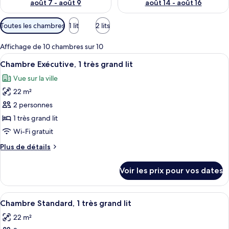
août 7 - août 9
août 14 - août 16
Filtres
Toutes les chambres
1 lit
2 lits
disponibles
pour
Affichage de 10 chambres sur 10
les
Afficher
Une chambre d’hôtel comprenant un lit
9
Chambre Exécutive, 1 très grand lit
chambres
toutes
Vue sur la ville
les
22 m²
photos
pour
2 personnes
ce
1 très grand lit
type
Wi-Fi gratuit
de
Plus
Plus de détails
chambre :
de
Chambre
détails
Voir les prix pour vos dates
sur
Exécutive,
le
1
type
Afficher
Une chambre d’hôtel avec un grand lit
très
5
de
Chambre Standard, 1 très grand lit
toutes
grand
chambre
22 m²
Chambre
les
lit
Exécutive,