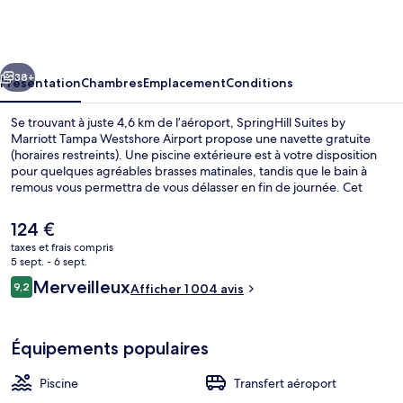
Suites
by
Marriott
cédent
Suivant
Tampa
38+
Présentation
Chambres
Emplacement
Conditions
Westshore
Se trouvant à juste 4,6 km de l’aéroport, SpringHill Suites by
Airport
Marriott Tampa Westshore Airport propose une navette gratuite
(horaires restreints). Une piscine extérieure est à votre disposition
pour quelques agréables brasses matinales, tandis que le bain à
remous vous permettra de vous délasser en fin de journée. Cet
hébergement abrite une salle de fitness et un snack-bar/une
épicerie fine, tandis que, petit plus pratique, les chambres
Le
124 €
bénéficient d'un canapé-lit et un réfrigérateur. Les autres voyageurs
prix
taxes et frais compris
ne disent que du bien en ce qui concerne le personnel attentionné.
actuel
5 sept. - 6 sept.
Piscine extérieure
est
Avis
Merveilleux
9,2
Afficher 1 004 avis
de
9,2 sur 10
voyageurs
124 €.
Équipements populaires
Piscine
Transfert aéroport