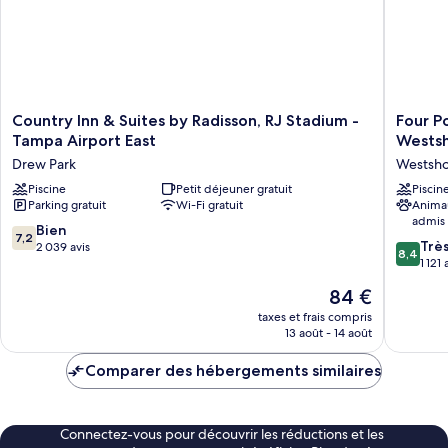
accessible
aux
personnes
malentendantes
Country
Four
Country Inn & Suites by Radisson, RJ Stadium -
Four P
Inn
Points
Tampa Airport East
Wests
&
by
Drew Park
Westsh
Suites
Sherato
by
Piscine
Petit déjeuner gratuit
Suites
Piscin
Parking gratuit
Wi-Fi gratuit
Anima
Radisson,
Tampa
admis
RJ
Airport
7.2
Bien
7,2
Stadium
Westsho
8.4
Trè
sur
2 039 avis
8,4
-
Westsho
sur
1 121 
10,
Tampa
10,
Bien,
Le
84 €
Airport
Très
2 039 avis
nouveau
East
bien,
taxes et frais compris
prix
Drew
13 août - 14 août
1 121 avis
est
Park
de
Comparer des hébergements similaires
84 €
Connectez-vous pour découvrir les réductions et les