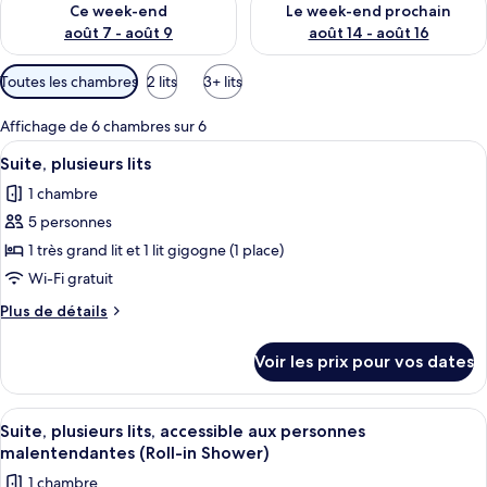
Ce week-end
Le week-end prochain
août 7 - août 9
août 14 - août 16
Filtres
Toutes les chambres
2 lits
3+ lits
disponibles
pour
Affichage de 6 chambres sur 6
les
Afficher
Literie de qualité supérieure, couette 
6
Suite, plusieurs lits
chambres
toutes
1 chambre
les
5 personnes
photos
pour
1 très grand lit et 1 lit gigogne (1 place)
ce
Wi-Fi gratuit
type
Plus
Plus de détails
de
de
chambre :
détails
Voir les prix pour vos dates
sur
Suite,
le
plusieurs
type
Afficher
Literie de qualité supérieure, couette 
lits
5
de
Suite, plusieurs lits, accessible aux personnes
toutes
chambre
malentendantes (Roll-in Shower)
Suite,
les
1 chambre
plusieurs