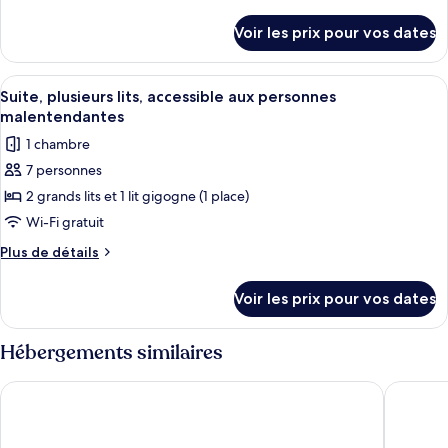
chambre :
de
détails
Suite,
Voir les prix pour vos dates
sur
plusieurs
le
lits,
type
Afficher
Une chambre d’hôtel équipée d’un burea
6
accessible
de
Suite, plusieurs lits, accessible aux personnes
toutes
chambre
aux
malentendantes
Suite,
les
personnes
1 chambre
plusieurs
photos
malentendantes
lits,
7 personnes
pour
accessible
(Roll-
2 grands lits et 1 lit gigogne (1 place)
ce
aux
in
personnes
type
Wi-Fi gratuit
Shower)
malentendantes
de
Plus
Plus de détails
(Roll-
chambre :
de
in
détails
Suite,
Shower)
Voir les prix pour vos dates
sur
plusieurs
le
lits,
type
Hébergements similaires
accessible
de
chambre
aux
Country Inn & Suites by Radisson, RJ Stadium - Tampa Airport
Four Poi
Suite,
personnes
plusieurs
malentendantes
lits,