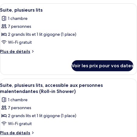
lits,
type
Afficher
Une chambre d’hôtel équipée d’un burea
6
accessible
de
Suite, plusieurs lits
toutes
chambre
aux
1 chambre
Suite,
les
personnes
plusieurs
7 personnes
photos
malentendantes
lits,
pour
2 grands lits et 1 lit gigogne (1 place)
accessible
(Accessible
ce
aux
Wi-Fi gratuit
Bathtub)
personnes
type
Plus
Plus de détails
malentendantes
de
de
(Accessible
chambre :
détails
Bathtub)
Voir les prix pour vos dates
sur
Suite,
le
plusieurs
type
Afficher
Une chambre d’hôtel équipée d’un burea
lits
5
de
Suite, plusieurs lits, accessible aux personnes
toutes
chambre
malentendantes (Roll-in Shower)
Suite,
les
1 chambre
plusieurs
photos
lits
7 personnes
pour
2 grands lits et 1 lit gigogne (1 place)
ce
type
Wi-Fi gratuit
de
Plus
Plus de détails