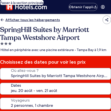
Passer à la section principale
Obtenir l’appli
Afficher tous les hébergements
SpringHill Suites by Marriott
Tampa Westshore Airport
Hébergement
3.0 étoiles
Hôtel en périphérie avec une piscine extérieure - Tampa Bay à 1,9 km
Choisissez des dates pour voir les prix
Où allez-vous ?
Dates
Voyageurs