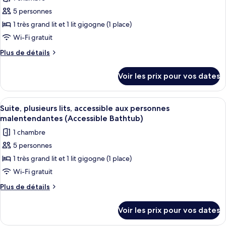
photos
lits
5 personnes
pour
1 très grand lit et 1 lit gigogne (1 place)
ce
type
Wi-Fi gratuit
de
Plus
Plus de détails
chambre :
de
détails
Suite,
Voir les prix pour vos dates
sur
plusieurs
le
lits,
type
Afficher
Literie de qualité supérieure, couette 
6
accessible
de
Suite, plusieurs lits, accessible aux personnes
toutes
chambre
aux
malentendantes (Accessible Bathtub)
Suite,
les
personnes
1 chambre
plusieurs
photos
malentendantes
lits,
5 personnes
pour
accessible
(Roll-
1 très grand lit et 1 lit gigogne (1 place)
ce
aux
in
personnes
type
Wi-Fi gratuit
Shower)
malentendantes
de
Plus
Plus de détails
(Roll-
chambre :
de
in
détails
Suite,
Shower)
Voir les prix pour vos dates
sur
plusieurs
le