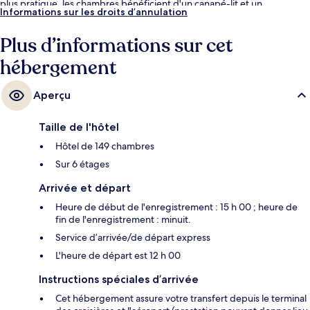
plus pratique, les chambres bénéficient d'un canapé-lit et un
Informations sur les droits d’annulation
réfrigérateur. Les autres voyageurs ne disent que du bien en ce qui
concerne le personnel attentionné.
Plus d’informations sur cet
hébergement
Aperçu
Taille de l'hôtel
Hôtel de 149 chambres
Sur 6 étages
Arrivée et départ
Heure de début de l'enregistrement : 15 h 00 ; heure de
fin de l'enregistrement : minuit.
Service d’arrivée/de départ express
L'heure de départ est 12 h 00
Instructions spéciales d’arrivée
Cet hébergement assure votre transfert depuis le terminal