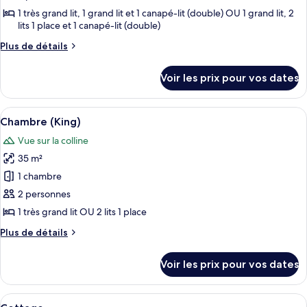
ce
1 très grand lit, 1 grand lit et 1 canapé-lit (double) OU 1 grand lit, 2
lits 1 place et 1 canapé-lit (double)
type
de
Plus
Plus de détails
chambre :
de
détails
Cottage,
Voir les prix pour vos dates
sur
2
le
chambres
type
Afficher
Un couple est assis sur un lit, avec un l
4
de
Chambre (King)
toutes
chambre
Vue sur la colline
Cottage,
les
2
35 m²
photos
chambres
pour
1 chambre
ce
2 personnes
type
1 très grand lit OU 2 lits 1 place
de
Plus
Plus de détails
chambre :
de
Chambre
détails
Voir les prix pour vos dates
sur
(King)
le
type
Afficher
Une chambre d’hôtel avec un grand lit
3
de