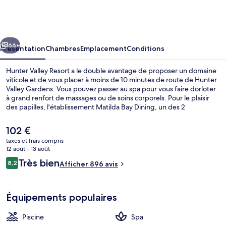
Valley
Resort
cédent
Suivant
66+
Présentation
Chambres
Emplacement
Conditions
Hunter Valley Resort a le double avantage de proposer un domaine
viticole et de vous placer à moins de 10 minutes de route de Hunter
Valley Gardens. Vous pouvez passer au spa pour vous faire dorloter
à grand renfort de massages ou de soins corporels. Pour le plaisir
des papilles, l'établissement Matilda Bay Dining, un des 2
restaurants, sert des spécialités Cuisine locale et internationale et
est ouvert pour le petit déjeuner, le déjeuner ainsi que le dîner. Au
Le
102 €
menu des petits plus offerts sur place, on trouve une piscine
prix
taxes et frais compris
extérieure, un bar / salon et un court de tennis extérieur. Sympa non
actuel
12 août - 13 août
? Les autres voyageurs adorent le personnel attentionné.
2 restaurants servant le petit déjeuner,
est
Avis
Très bien
8,2
Afficher 896 avis
de
8,2 sur 10
voyageurs
102 €.
Équipements populaires
Piscine
Spa