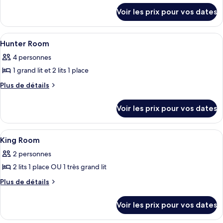
détails
Chambre
Voir les prix pour vos dates
sur
Deluxe
le
Double
type
Afficher
Deux personnes sont allongées sur un l
3
de
ou
Hunter Room
toutes
chambre
avec
4 personnes
Chambre
les
lits
Deluxe
1 grand lit et 2 lits 1 place
photos
jumeaux,
Double
pour
Plus
Plus de détails
ou
non-
de
ce
avec
fumeurs
détails
lits
type
Voir les prix pour vos dates
sur
jumeaux,
de
le
non-
chambre :
type
fumeurs
Afficher
Une chambre d’hôtel comprenant un lit
5
de
Hunter
King Room
toutes
chambre
Room
2 personnes
Hunter
les
Room
2 lits 1 place OU 1 très grand lit
photos
pour
Plus
Plus de détails
de
ce
détails
type
Voir les prix pour vos dates
sur
de
le