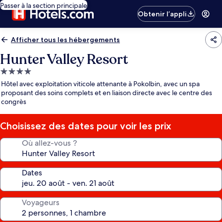
Passer à la section principale
Obtenir l’appli
Afficher tous les hébergements
Hunter Valley Resort
Hébergement
4.0 étoiles
Hôtel avec exploitation viticole attenante à Pokolbin, avec un spa
proposant des soins complets et en liaison directe avec le centre des
congrès
Choisissez des dates pour voir les prix
Où allez-vous ?
Dates
Voyageurs