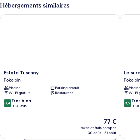
chambre :
type
Hébergements similaires
de
King
chambre
Room
Estate Tuscany
Leisure I
King
Room
Estate
Leisure
Estate Tuscany
Leisure
Tuscany
Inn
Pokolbin
Pokolbi
Pokolbin
Pokolbi
Piscine
Parking gratuit
Piscin
Hill
Wi-Fi gratuit
Restaurant
Wi-Fi 
Pokolbi
8.4
8.2
Très bien
Trè
8,4
8,2
sur
sur
1 001 avis
1 000
10,
10,
Très
Très
Le
77 €
bien,
bien,
nouveau
taxes et frais compris
1 001 avis
1 000 av
prix
30 août - 31 août
est