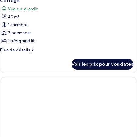
Cottage
toutes
chambre
Vue sur le jardin
Chambre
les
(King)
40 m²
photos
pour
1 chambre
ce
2 personnes
type
1 très grand lit
de
Plus
Plus de détails
chambre :
de
Cottage
détails
Voir les prix pour vos dates
sur
le
type
de
chambre
Cottage