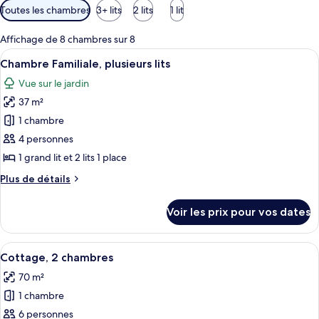
Filtres
Toutes les chambres
3+ lits
2 lits
1 lit
disponibles
pour
Affichage de 8 chambres sur 8
les
Afficher
Une chambre à coucher avec un lit, des
3
Chambre Familiale, plusieurs lits
chambres
toutes
Vue sur le jardin
les
37 m²
photos
pour
1 chambre
ce
4 personnes
type
1 grand lit et 2 lits 1 place
de
Plus
Plus de détails
chambre :
de
Chambre
détails
Voir les prix pour vos dates
sur
Familiale,
le
plusieurs
type
Afficher
Une famille est assise sur une véranda 
lits
5
de
Cottage, 2 chambres
toutes
chambre
70 m²
Chambre
les
Familiale,
1 chambre
photos
plusieurs
pour
6 personnes
lits