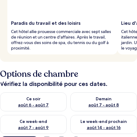
Paradis du travail et des loisirs
Lieu d'
Cet hôtel allie prouesse commerciale avec sept salles
Cet hôte
de réunion et un centre d'affaires. Après le travail,
italienn
offrez-vous des soins de spa, du tennis ou du golf à
jardin. 
proximité.
le voyag
Options de chambre
Vérifiez la disponibilité pour ces dates.
Vérifier la disponibilité pour ce soir août 6 - août 7
Vérifier la disponibilité pour 
Ce soir
Demain
août 6 - août 7
août 7 - août 8
Vérifier la disponibilité pour ce week-end août 7 - août 9
Vérifier la disponibilité pour 
Ce week-end
Le week-end prochain
août 7 - août 9
août 14 - août 16