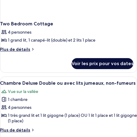
Two Bedroom Cottage
4 personnes
1 grand lit, 1 canapé-lit (double) et 2 lits 1 place
Plus
Plus de détails
de
détails
Voir les prix pour vos dates
sur
le
type
Afficher
Surmatelas, minibar, bureau, espace d
1
de
Chambre Deluxe Double ou avec lits jumeaux, non-fumeurs
toutes
chambre
Vue sur la vallée
Two
les
Bedroom
1 chambre
photos
Cottage
pour
4 personnes
ce
1 très grand lit et 1 lit gigogne (1 place) OU 1 lit 1 place et 1 lit gigogne
(1 place)
type
de
Plus
Plus de détails
chambre :
de