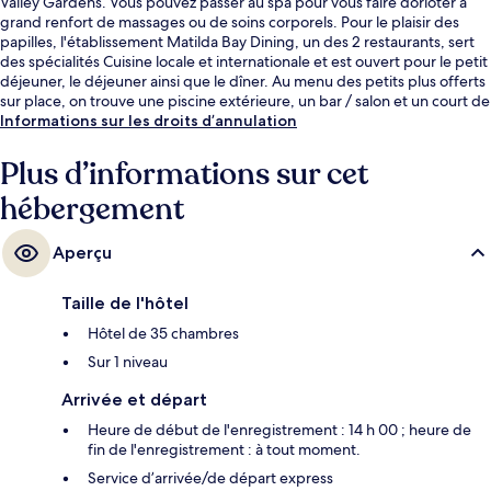
Valley Gardens. Vous pouvez passer au spa pour vous faire dorloter à
grand renfort de massages ou de soins corporels. Pour le plaisir des
papilles, l'établissement Matilda Bay Dining, un des 2 restaurants, sert
des spécialités Cuisine locale et internationale et est ouvert pour le petit
déjeuner, le déjeuner ainsi que le dîner. Au menu des petits plus offerts
sur place, on trouve une piscine extérieure, un bar / salon et un court de
tennis extérieur. Sympa non ? Les autres voyageurs adorent le
Informations sur les droits d’annulation
personnel attentionné.
Plus d’informations sur cet
hébergement
Aperçu
Taille de l'hôtel
Hôtel de 35 chambres
Sur 1 niveau
Arrivée et départ
Heure de début de l'enregistrement : 14 h 00 ; heure de
fin de l'enregistrement : à tout moment.
Service d’arrivée/de départ express