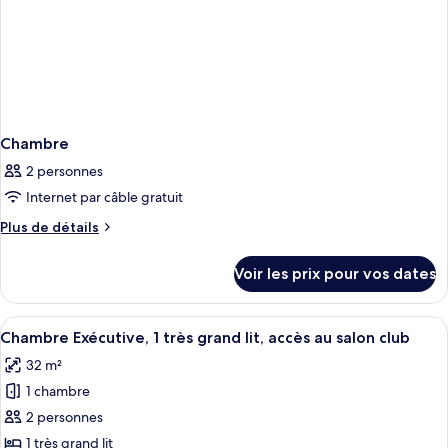
Chambre
2 personnes
Internet par câble gratuit
Plus
Plus de détails
de
détails
Voir les prix pour vos dates
sur
le
type
Afficher
Une chambre d’hôtel avec un grand lit,
4
de
Chambre Exécutive, 1 très grand lit, accès au salon club
toutes
chambre
32 m²
Chambre
les
1 chambre
photos
pour
2 personnes
ce
1 très grand lit