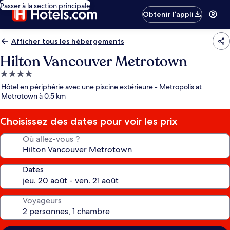
Passer à la section principale
Obtenir l’appli
Afficher tous les hébergements
Hilton Vancouver Metrotown
Hébergement
4.0 étoiles
Hôtel en périphérie avec une piscine extérieure - Metropolis at
Metrotown à 0,5 km
Choisissez des dates pour voir les prix
Où allez-vous ?
Dates
Voyageurs