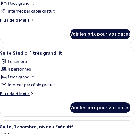
ce
lits
1 très grand lit
(High
type
Internet par câble gratuit
Floor)
de
Plus
Plus de détails
chambre :
de
Suite
détails
Voir les prix pour vos dates
sur
Deluxe,
le
1
type
Afficher
Une chambre d’hôtel moderne avec un 
très
5
de
Suite Studio, 1 très grand lit
toutes
grand
chambre
1 chambre
Suite
les
lit
Deluxe,
4 personnes
photos
1
pour
1 très grand lit
très
ce
grand
Internet par câble gratuit
lit
type
Plus
Plus de détails
de
de
chambre :
détails
Voir les prix pour vos dates
sur
Suite
le
Studio,
type
Afficher
Une chambre d’hôtel avec un grand lit,
1
4
de
Suite, 1 chambre, niveau Exécutif
toutes
chambre
très