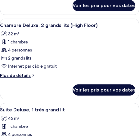
Chambre
détails
Voir les prix pour vos dates
sur
Deluxe,
le
1
type
Afficher
Une chambre d’hôtel avec deux lits, u
très
4
de
Chambre Deluxe, 2 grands lits (High Floor)
toutes
grand
chambre
32 m²
Chambre
les
lit
Deluxe,
1 chambre
photos
(High
1
pour
4 personnes
Floor)
très
ce
grand
2 grands lits
lit
type
Internet par câble gratuit
(High
de
Floor)
Plus
Plus de détails
chambre :
de
Chambre
détails
Voir les prix pour vos dates
sur
Deluxe,
le
2
type
Afficher
Une chambre d’hôtel avec un grand lit,
grands
4
de
Suite Deluxe, 1 très grand lit
toutes
lits
chambre
46 m²
Chambre
les
(High
Deluxe,
1 chambre
photos
Floor)
2
pour
4 personnes
grands