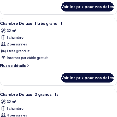
Suite,
détails
Voir les prix pour vos dates
sur
1
le
très
type
Afficher
Une chambre d’hôtel avec un grand lit
grand
4
de
Chambre Deluxe, 1 très grand lit
toutes
lit
chambre
32 m²
Suite,
les
et
1
1 chambre
photos
1
très
pour
2 personnes
canapé-
grand
ce
lit
lit
1 très grand lit
et
type
Internet par câble gratuit
1
de
canapé-
Plus
Plus de détails
chambre :
lit
de
Chambre
détails
Voir les prix pour vos dates
sur
Deluxe,
le
1
type
Afficher
Une chambre d’hôtel avec deux lits, u
très
4
de
Chambre Deluxe, 2 grands lits
toutes
grand
chambre
32 m²
Chambre
les
lit
Deluxe,
1 chambre
photos
1
pour
4 personnes
très