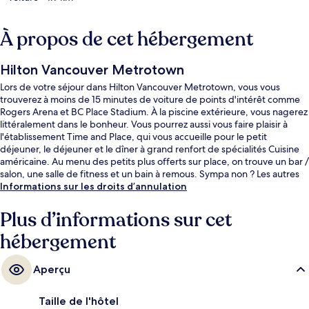
À propos de cet hébergement
Hilton Vancouver Metrotown
Lors de votre séjour dans Hilton Vancouver Metrotown, vous vous
trouverez à moins de 15 minutes de voiture de points d'intérêt comme
Rogers Arena et BC Place Stadium. À la piscine extérieure, vous nagerez
littéralement dans le bonheur. Vous pourrez aussi vous faire plaisir à
l'établissement Time and Place, qui vous accueille pour le petit
déjeuner, le déjeuner et le dîner à grand renfort de spécialités Cuisine
américaine. Au menu des petits plus offerts sur place, on trouve un bar /
salon, une salle de fitness et un bain à remous. Sympa non ? Les autres
voyageurs adorent le personnel attentionné et l'emplacement.
Informations sur les droits d’annulation
L'hébergement se situe à une très courte distance à pied des transports
publics : Station de métro Metrotown se trouve à 6 min et Station de
Plus d’informations sur cet
métro Patterson, à 10 min.
hébergement
Aperçu
Taille de l'hôtel