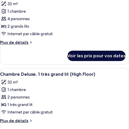
grand
32 m²
Suite
les
lit,
Exécutive,
1 chambre
photos
accès
1
pour
4 personnes
au
très
ce
grand
salon
2 grands lits
lit,
type
club
Internet par câble gratuit
accès
de
au
Plus
Plus de détails
chambre :
salon
de
Chambre
club
détails
Voir les prix pour vos dates
sur
Exécutive,
le
2
type
Afficher
Une chambre d’hôtel avec un grand lit
grands
4
de
Chambre Deluxe, 1 très grand lit (High Floor)
toutes
lits,
chambre
32 m²
Chambre
les
accès
Exécutive,
1 chambre
photos
au
2
pour
2 personnes
salon
grands
ce
lits,
club
1 très grand lit
accès
type
Internet par câble gratuit
au
de
salon
Plus
Plus de détails
chambre :
club
de