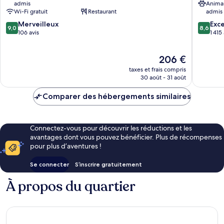
admis
Anima
Hotel
Wi-Fi gratuit
Restaurant
admis
Burnaby
9.0
8.6
Merveilleux
Exce
9,0
8,6
sur
sur
106 avis
1 415
10,
10,
Merveilleux,
Excellen
Le
206 €
106 avis
1 415 avi
nouveau
taxes et frais compris
prix
30 août - 31 août
est
de
Comparer des hébergements similaires
206 €
Connectez-vous pour découvrir les réductions et les
avantages dont vous pouvez bénéficier. Plus de récompenses
pour plus d’aventures !
Se connecter
S’inscrire gratuitement
À propos du quartier