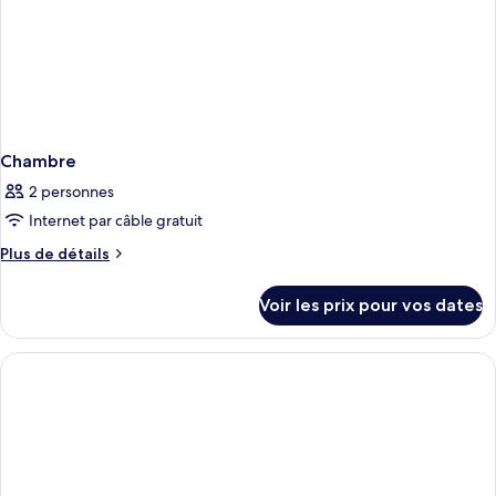
Sofabed
Chambre
2 personnes
Internet par câble gratuit
Plus
Plus de détails
de
détails
Voir les prix pour vos dates
sur
le
type
de
chambre
Chambre