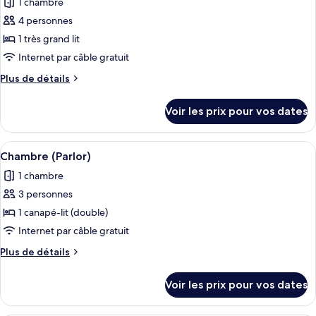
1 chambre
Suite
les
grand
Studio,
4 personnes
photos
lit
1
pour
1 très grand lit
très
ce
grand
Internet par câble gratuit
lit
type
Plus
Plus de détails
de
de
chambre :
détails
Voir les prix pour vos dates
sur
Suite,
le
1
type
Afficher
Un salon moderne comprenant un canapé
chambre,
5
de
Chambre (Parlor)
toutes
chambre
niveau
1 chambre
Suite,
les
Exécutif
1
3 personnes
photos
chambre,
pour
1 canapé-lit (double)
niveau
ce
Exécutif
Internet par câble gratuit
type
Plus
Plus de détails
de
de
chambre :
détails
Voir les prix pour vos dates
sur
Chambre
le
(Parlor)
type