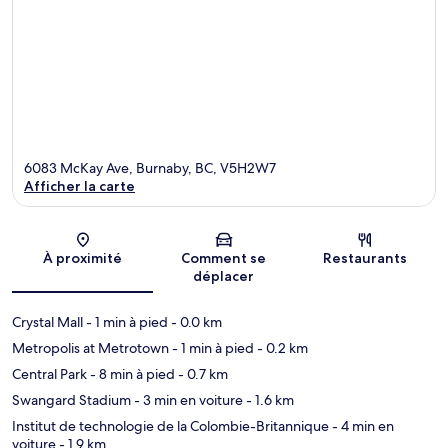
6083 McKay Ave, Burnaby, BC, V5H2W7
Afficher la carte
Carte
À proximité
Comment se
Restaurants
déplacer
Crystal Mall
- 1 min à pied
- 0.0 km
Metropolis at Metrotown
- 1 min à pied
- 0.2 km
Central Park
- 8 min à pied
- 0.7 km
Swangard Stadium
- 3 min en voiture
- 1.6 km
Institut de technologie de la Colombie-Britannique
- 4 min en
voiture
- 1.9 km