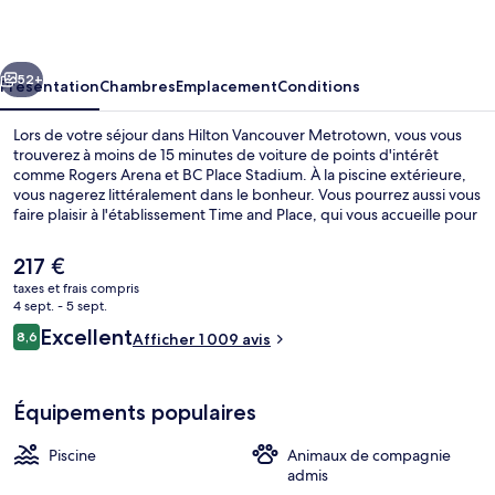
Metrotown
cédent
Suivant
52+
Présentation
Chambres
Emplacement
Conditions
Lors de votre séjour dans Hilton Vancouver Metrotown, vous vous
trouverez à moins de 15 minutes de voiture de points d'intérêt
comme Rogers Arena et BC Place Stadium. À la piscine extérieure,
vous nagerez littéralement dans le bonheur. Vous pourrez aussi vous
faire plaisir à l'établissement Time and Place, qui vous accueille pour
le petit déjeuner, le déjeuner et le dîner à grand renfort de
spécialités Cuisine américaine. Au menu des petits plus offerts sur
Le
217 €
place, on trouve un bar / salon, une salle de fitness et un bain à
prix
taxes et frais compris
remous. Sympa non ? Les autres voyageurs adorent le personnel
actuel
4 sept. - 5 sept.
attentionné et l'emplacement. L'hébergement se situe à une très
Hall
est
Avis
courte distance à pied des transports publics : Station de métro
Excellent
8,6
Afficher 1 009 avis
de
8,6 sur 10
Metrotown se trouve à 6 min et Station de métro Patterson, à 10
voyageurs
217 €.
min.
Équipements populaires
Piscine
Animaux de compagnie
admis