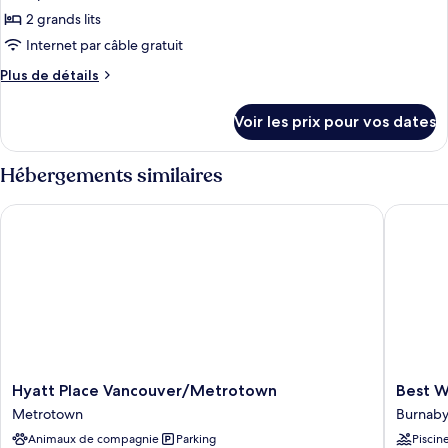
ce
grand
2 grands lits
lit
type
Internet par câble gratuit
de
Plus
Plus de détails
chambre :
de
Chambre
détails
Voir les prix pour vos dates
sur
Deluxe,
le
2
type
Hébergements similaires
grands
de
lits
chambre
Hyatt Place Vancouver/Metrotown
Best Wes
Chambre
Deluxe,
2
grands
lits
Hyatt
Best
Hyatt Place Vancouver/Metrotown
Best W
Place
Western
Metrotown
Burnab
Vancouver/Metrotown
Plus
Animaux de compagnie
Parking
Piscin
Metrotown
Burnaby