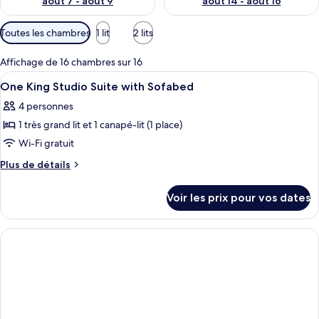
août 7 - août 9
août 14 - août 16
Filtres
Toutes les chambres
1 lit
2 lits
disponibles
pour
Affichage de 16 chambres sur 16
les
Afficher
Literie hypoallergénique, couette en d
5
One King Studio Suite with Sofabed
chambres
toutes
4 personnes
les
1 très grand lit et 1 canapé-lit (1 place)
photos
pour
Wi-Fi gratuit
ce
Plus
Plus de détails
type
de
détails
de
Voir les prix pour vos dates
sur
chambre :
le
One
type
King
de
chambre
Studio
One
Suite
King
with
Studio
Suite
Sofabed
with