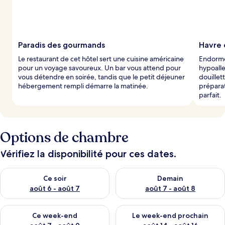
Paradis des gourmands
Havre 
Le restaurant de cet hôtel sert une cuisine américaine
Endormez
pour un voyage savoureux. Un bar vous attend pour
hypoall
vous détendre en soirée, tandis que le petit déjeuner
douillet
hébergement rempli démarre la matinée.
préparat
parfait.
Options de chambre
Vérifiez la disponibilité pour ces dates.
Vérifier la disponibilité pour ce soir août 6 - août 7
Vérifier la disponibilité pour 
Ce soir
Demain
août 6 - août 7
août 7 - août 8
Vérifier la disponibilité pour ce week-end août 7 - août 9
Vérifier la disponibilité pour 
Ce week-end
Le week-end prochain