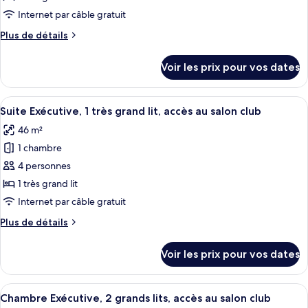
type
Internet par câble gratuit
de
Plus
Plus de détails
chambre :
de
Chambre
détails
Voir les prix pour vos dates
sur
Exécutive,
le
1
type
Afficher
Une chambre d’hôtel avec un grand lit,
très
4
de
Suite Exécutive, 1 très grand lit, accès au salon club
toutes
grand
chambre
46 m²
Chambre
les
lit,
Exécutive,
1 chambre
photos
accès
1
pour
4 personnes
au
très
ce
grand
salon
1 très grand lit
lit,
type
club
Internet par câble gratuit
accès
de
au
Plus
Plus de détails
chambre :
salon
de
Suite
club
détails
Voir les prix pour vos dates
sur
Exécutive,
le
1
type
Afficher
Une chambre d’hôtel avec deux lits, u
très
4
de
Chambre Exécutive, 2 grands lits, accès au salon club
toutes
chambre