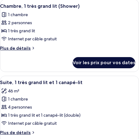
Afficher
Une chambre d’hôtel avec un lit, un bu
4
de
Chambre, 1 très grand lit (Shower)
toutes
chambre
1 chambre
Chambre
les
(Parlor)
2 personnes
photos
pour
1 très grand lit
ce
Internet par câble gratuit
type
Plus
Plus de détails
de
de
chambre :
détails
Voir les prix pour vos dates
sur
Chambre,
le
1
type
Afficher
Une chambre d’hôtel avec un grand lit
très
5
de
Suite, 1 très grand lit et 1 canapé-lit
toutes
chambre
grand
46 m²
Chambre,
les
lit
1
1 chambre
photos
(Shower)
très
pour
4 personnes
grand
ce
lit
1 très grand lit et 1 canapé-lit (double)
(Shower)
type
Internet par câble gratuit
de
Plus
Plus de détails
chambre :
de