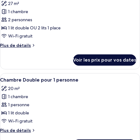
Double
27 m²
photos
pour
1 chambre
ce
2 personnes
type
1 lit double OU 2 lits 1 place
de
Wi-Fi gratuit
chambre :
Plus
Plus de détails
Deluxe
de
Room
détails
Voir les prix pour vos dates
with
sur
le
View
type
Afficher
Une chambre à coucher moderne aux cou
9
de
Chambre Double pour 1 personne
toutes
chambre
20 m²
Deluxe
les
Room
1 chambre
photos
with
pour
1 personne
View
ce
1 lit double
type
Wi-Fi gratuit
de
Plus
Plus de détails
chambre :
de