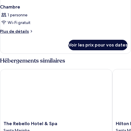
Chambre
1 personne
Wi-Fi gratuit
Plus
Plus de détails
de
détails
Voir les prix pour vos dates
sur
le
type
Hébergements similaires
de
chambre
The Rebello Hotel & Spa
Hilton P
Chambre
The
Hilton
The Rebello Hotel & Spa
Hilton
Rebello
Porto
Santa Marinha
Santa M