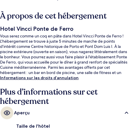
À propos de cet hébergement
Hotel Vincci Ponte de Ferro
Vous serez comme un coq en pâte dans Hotel Vincci Ponte de Ferro !
L'hébergement se trouve à juste 5 minutes de marche de points
d'intérêt comme Centre historique de Porto et Pont Dom Luis I. À la
piscine extérieure (ouverte en saison), vous nagerez littéralement dans
le bonheur. Vous pourrez aussi vous faire plaisir à l'établissement Ponte
De Ferro, qui vous accueille pour le dîner à grand renfort de spécialités
Cuisine méditerranéenne. Parmi les avantages offerts par cet
hébergement : un bar en bord de piscine, une salle de fitness et un
snack-bar/une épicerie fine. Le personnel attentionné et la présentation
Informations sur les droits d’annulation
générale remportent un franc succès auprès des autres voyageurs.
Quelques minutes de marche seulement séparent l'hébergement des
Plus d’informations sur cet
transports publics : Station de métro Jardim do Morro est accessible en
hébergement
quelques foulées et Arrêt Ribeira se situe à 8 min à pied.
Aperçu
Taille de l'hôtel