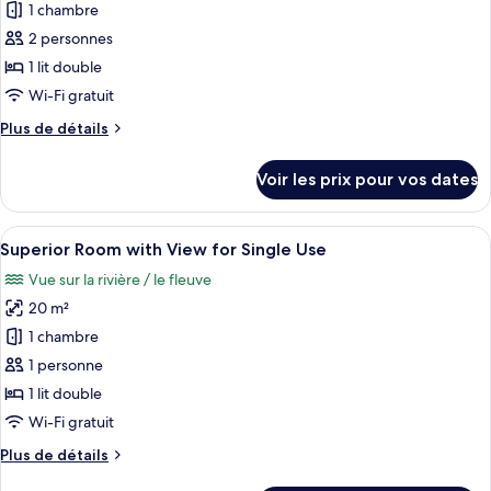
pour
1 chambre
with
ce
View
2 personnes
type
1 lit double
de
Wi-Fi gratuit
chambre :
Plus
Plus de détails
Superior
de
Room
détails
Voir les prix pour vos dates
with
sur
le
View
type
Afficher
Une chambre d’hôtel moderne avec un gr
8
de
Superior Room with View for Single Use
toutes
chambre
Vue sur la rivière / le fleuve
Superior
les
Room
20 m²
photos
with
pour
1 chambre
View
ce
1 personne
type
1 lit double
de
Wi-Fi gratuit
chambre :
Plus
Plus de détails
Superior
de
Room