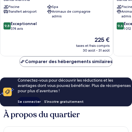
Hotel
Gaia
Piscine
Spa
Piscin
&
Santa
Transfert aéroport
Animaux de compagnie
Anima
Spa
Marinha
admis
admis
Santa
9.8
9.6
Marinha
Exceptionnel
Exc
9,8
9,6
sur
sur
374 avis
1 012
10,
10,
Le
225 €
Exceptionnel,
Exceptio
nouveau
374 avis
1 012 avi
taxes et frais compris
prix
30 août - 31 août
est
de
Comparer des hébergements similaires
225 €
Connectez-vous pour découvrir les réductions et les
avantages dont vous pouvez bénéficier. Plus de récompenses
pour plus d’aventures !
Se connecter
S’inscrire gratuitement
À propos du quartier