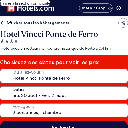
Passer à la section principale
Obtenir l’appli
Afficher tous les hébergements
Hotel Vincci Ponte de Ferro
Hébergement
4.0 étoiles
Hôtel avec un restaurant - Centre historique de Porto à 0,4 km
Choisissez des dates pour voir les prix
Où allez-vous ?
Dates
Voyageurs
Rechercher