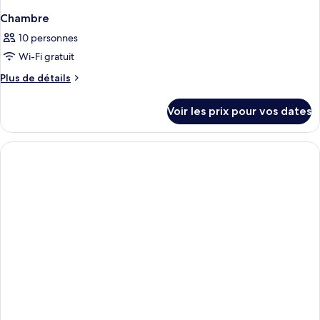
Chambre
10 personnes
Wi-Fi gratuit
Plus
Plus de détails
de
détails
Voir les prix pour vos dates
sur
le
type
de
chambre
Chambre