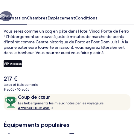
Ponte
de
cédent
Suivant
Ferro
60+
Présentation
Chambres
Emplacement
Conditions
Vous serez comme un coq en pâte dans Hotel Vincci Ponte de Ferro
! L'hébergement se trouve à juste 5 minutes de marche de points
d'intérêt comme Centre historique de Porto et Pont Dom Luis I. À la
piscine extérieure (ouverte en saison), vous nagerez littéralement
dans le bonheur. Vous pourrez aussi vous faire plaisir à
l'établissement Ponte De Ferro, qui vous accueille pour le dîner à
grand renfort de spécialités Cuisine méditerranéenne. Parmi les
VIP Access
avantages offerts par cet hébergement : un bar en bord de piscine,
une salle de fitness et un snack-bar/une épicerie fine. Le personnel
Le
217 €
attentionné et la présentation générale remportent un franc succès
Snack-bar
prix
auprès des autres voyageurs. Quelques minutes de marche
taxes et frais compris
actuel
9 août - 10 août
seulement séparent l'hébergement des transports publics : Station
est
de métro Jardim do Morro est accessible en quelques foulées et
Avis
9,8
Coup de cœur
de
Arrêt Ribeira se situe à 8 min à pied.
voyageurs
L
sur
Les hébergements les mieux notés par les voyageurs
217 €.
e
Afficher 1 002 avis
10,
s
Coup
de
Équipements populaires
h
cœur
é