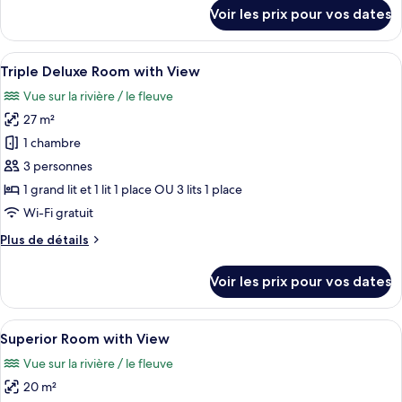
Chambre
détails
Voir les prix pour vos dates
sur
Double
le
pour
type
Afficher
Une chambre d’hôtel moderne, équipée 
1
5
de
Triple Deluxe Room with View
toutes
personne
chambre
Vue sur la rivière / le fleuve
Chambre
les
Double
27 m²
photos
pour
pour
1 chambre
1
ce
personne
3 personnes
type
1 grand lit et 1 lit 1 place OU 3 lits 1 place
de
Wi-Fi gratuit
chambre :
Plus
Plus de détails
Triple
de
Deluxe
détails
Voir les prix pour vos dates
Room
sur
le
with
type
Afficher
Une chambre d’hôtel moderne avec un gr
View
10
de
Superior Room with View
toutes
chambre
Vue sur la rivière / le fleuve
Triple
les
Deluxe
20 m²
photos
Room