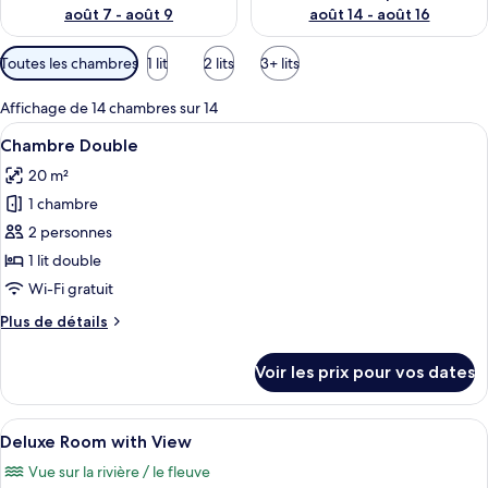
août 7 - août 9
août 14 - août 16
Filtres
Toutes les chambres
1 lit
2 lits
3+ lits
disponibles
pour
Affichage de 14 chambres sur 14
les
Afficher
Une chambre d’hôtel moderne avec un g
9
Chambre Double
chambres
toutes
20 m²
les
1 chambre
photos
pour
2 personnes
ce
1 lit double
type
Wi-Fi gratuit
de
Plus
Plus de détails
chambre :
de
Chambre
détails
Voir les prix pour vos dates
sur
Double
le
type
Afficher
Une chambre d’hôtel moderne, équipée 
5
de
Deluxe Room with View
toutes
chambre
Vue sur la rivière / le fleuve
Chambre
les