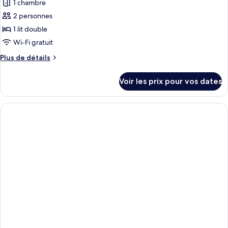
pour
1 chambre
Single
ce
Use
2 personnes
type
1 lit double
de
Wi-Fi gratuit
chambre :
Plus
Plus de détails
Superior
de
Vincci
détails
Voir les prix pour vos dates
Essence
sur
le
Room
type
with
de
View
chambre
Superior
Vincci
Essence
Room
with
View