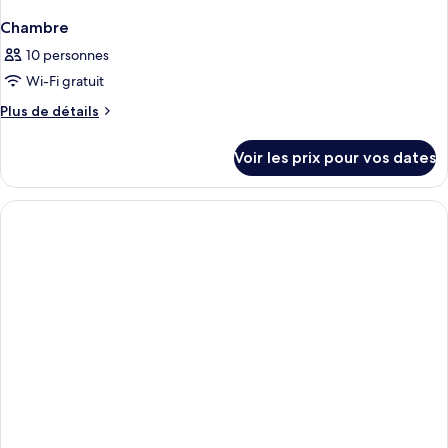
Chambre
10 personnes
Wi-Fi gratuit
Plus
Plus de détails
de
détails
Voir les prix pour vos dates
sur
le
type
de
chambre
Chambre