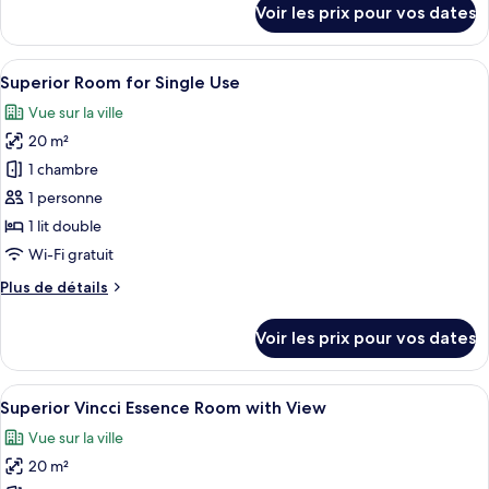
Voir les prix pour vos dates
sur
le
type
Afficher
Une chambre d’hôtel moderne avec un gr
5
de
Superior Room for Single Use
toutes
chambre
Vue sur la ville
Deluxe
les
Room
20 m²
photos
pour
1 chambre
ce
1 personne
type
1 lit double
de
Wi-Fi gratuit
chambre :
Plus
Plus de détails
Superior
de
Room
détails
Voir les prix pour vos dates
for
sur
le
Single
type
Afficher
Une chambre d’hôtel avec un lit, une t
Use
5
de
Superior Vincci Essence Room with View
toutes
chambre
Vue sur la ville
Superior
les
Room
20 m²
photos
for