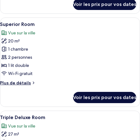
détails
Voir les prix pour vos dates
with
sur
le
View
type
Afficher
Une chambre d’hôtel avec un lit, une t
for
7
de
Superior Room
toutes
Single
chambre
Vue sur la ville
Superior
les
Use
Room
20 m²
photos
with
pour
1 chambre
View
ce
for
2 personnes
Single
type
1 lit double
Use
de
Wi-Fi gratuit
chambre :
Plus
Plus de détails
Superior
de
Room
détails
Voir les prix pour vos dates
sur
le
type
Afficher
Une chambre d’hôtel moderne, équipée 
5
de
Triple Deluxe Room
toutes
chambre
Vue sur la ville
Superior
les
Room
27 m²
photos