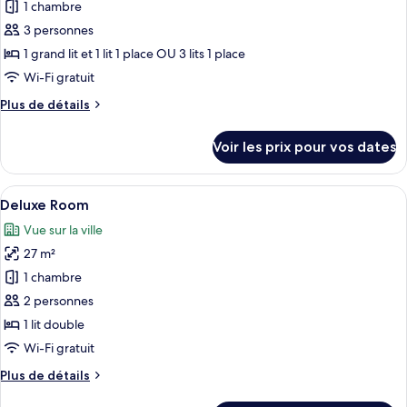
pour
1 chambre
ce
3 personnes
type
1 grand lit et 1 lit 1 place OU 3 lits 1 place
de
Wi-Fi gratuit
chambre :
Plus
Plus de détails
Triple
de
Deluxe
détails
Voir les prix pour vos dates
Room
sur
le
type
Afficher
Une chambre d’hôtel moderne, équipée 
5
de
Deluxe Room
toutes
chambre
Vue sur la ville
Triple
les
Deluxe
27 m²
photos
Room
pour
1 chambre
ce
2 personnes
type
1 lit double
de
Wi-Fi gratuit
chambre :
Plus
Plus de détails
Deluxe
de
Room
détails