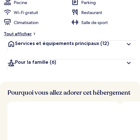
b
Piscine
Parking
e
r
Wi-Fi gratuit
Restaurant
g
Climatisation
Salle de sport
e
m
Tout afficher
e
n
Services et équipements principaux
(12)
t
s
Pour la famille
(6)
l
e
s
m
i
Pourquoi vous allez adorer cet hébergement
e
u
x
n
o
t
é