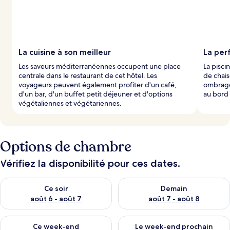
s
p
a
r
La cuisine à son meilleur
La perf
l
Les saveurs méditerranéennes occupent une place
La pisci
e
centrale dans le restaurant de cet hôtel. Les
de chais
s
voyageurs peuvent également profiter d'un café,
ombragés
d'un bar, d'un buffet petit déjeuner et d'options
au bord 
v
végétaliennes et végétariennes.
o
y
a
g
e
Options de chambre
u
r
Vérifiez la disponibilité pour ces dates.
s
Vérifier la disponibilité pour ce soir août 6 - août 7
Vérifier la disponibilité pour 
Ce soir
Demain
août 6 - août 7
août 7 - août 8
Vérifier la disponibilité pour ce week-end août 7 - août 9
Vérifier la disponibilité pour 
Ce week-end
Le week-end prochain