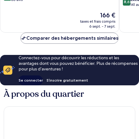
8,6
sur
141 a
10,
10,
Exceptionnel,
Le
166 €
Excellen
65 avis
nouveau
141 avis
taxes et frais compris
prix
6 sept. - 7 sept.
est
de
Comparer des hébergements similaires
166 €
Connectez-vous pour découvrir les réductions et les
avantages dont vous pouvez bénéficier. Plus de récompenses
pour plus d’aventures !
Se connecter
S’inscrire gratuitement
À propos du quartier