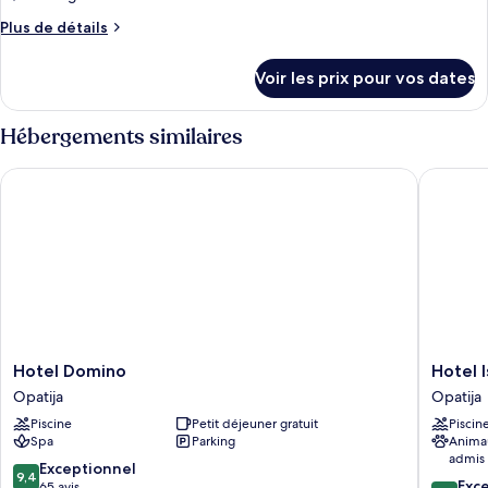
Plus
Plus de détails
de
détails
Voir les prix pour vos dates
sur
le
type
Hébergements similaires
de
chambre
Hotel Domino
Hotel Ist
Chambre
Hotel
Hotel
Hotel Domino
Hotel I
Domino
Istra
Opatija
Opatija
Opatija
-
Piscine
Petit déjeuner gratuit
Piscin
Liburnia
Spa
Parking
Anima
Opatija
admis
9.4
Exceptionnel
9,4
8.6
Exce
sur
65 avis