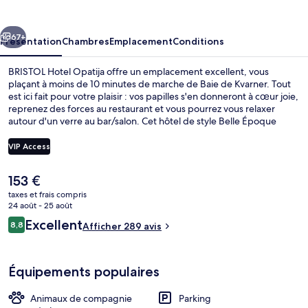
Opatija
cédent
Suivant
67+
Présentation
Chambres
Emplacement
Conditions
BRISTOL Hotel Opatija offre un emplacement excellent, vous
plaçant à moins de 10 minutes de marche de Baie de Kvarner. Tout
est ici fait pour votre plaisir : vos papilles s'en donneront à cœur joie,
reprenez des forces au restaurant et vous pourrez vous relaxer
autour d'un verre au bar/salon. Cet hôtel de style Belle Époque
abrite en outre un snack-bar/une épicerie fine et une terrasse. Les
autres voyageurs adorent le personnel attentionné.
VIP Access
Le
153 €
Vue depuis le balcon
prix
taxes et frais compris
actuel
24 août - 25 août
est
Avis
Excellent
8,8
Afficher 289 avis
de
8,8 sur 10
voyageurs
153 €.
Équipements populaires
Animaux de compagnie
Parking