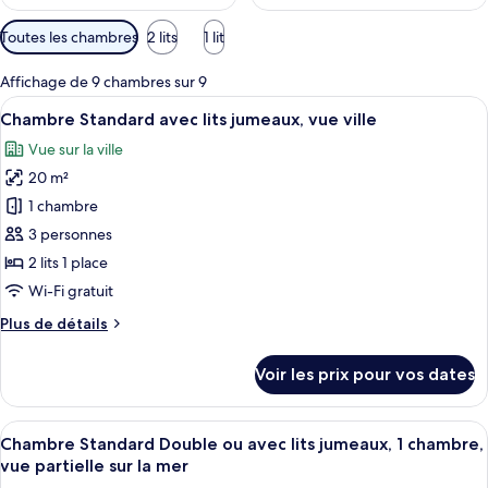
Filtres
Toutes les chambres
2 lits
1 lit
disponibles
pour
Affichage de 9 chambres sur 9
les
Afficher
Une chambre d’hôtel avec un lit, un bu
9
Chambre Standard avec lits jumeaux, vue ville
chambres
toutes
Vue sur la ville
les
20 m²
photos
pour
1 chambre
ce
3 personnes
type
2 lits 1 place
de
Wi-Fi gratuit
chambre :
Plus
Plus de détails
Chambre
de
Standard
détails
Voir les prix pour vos dates
avec
sur
le
lits
type
Afficher
Une chambre d’hôtel avec un lit, un bu
jumeaux,
9
de
Chambre Standard Double ou avec lits jumeaux, 1 chambre,
toutes
vue
chambre
vue partielle sur la mer
Chambre
les
ville