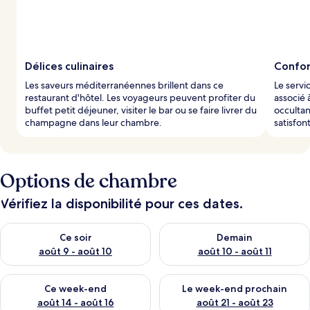
Délices culinaires
Confor
Les saveurs méditerranéennes brillent dans ce
Le serv
restaurant d'hôtel. Les voyageurs peuvent profiter du
associé 
buffet petit déjeuner, visiter le bar ou se faire livrer du
occultan
champagne dans leur chambre.
satisfon
Options de chambre
Vérifiez la disponibilité pour ces dates.
Vérifier la disponibilité pour ce soir août 9 - août 10
Vérifier la disponibilité pour 
Ce soir
Demain
août 9 - août 10
août 10 - août 11
Vérifier la disponibilité pour ce week-end août 14 - août 16
Vérifier la disponibilité pour
Ce week-end
Le week-end prochain
août 14 - août 16
août 21 - août 23