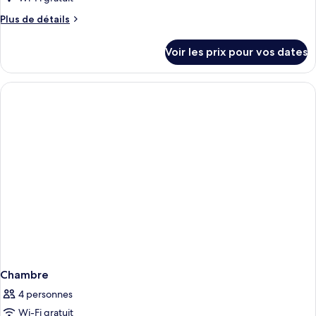
vue
ce
mer
Plus
Plus de détails
type
de
détails
de
Voir les prix pour vos dates
sur
chambre :
le
Chambre
type
de
chambre
Chambre
Chambre
4 personnes
Wi-Fi gratuit