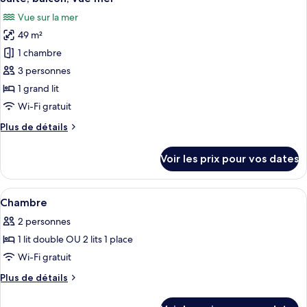
toutes
chambre
Vue sur la mer
Suite
les
Junior,
49 m²
photos
vue
pour
1 chambre
parc
ce
3 personnes
type
1 grand lit
de
Wi-Fi gratuit
chambre :
Plus
Plus de détails
Suite,
de
balcon,
détails
Voir les prix pour vos dates
vue
sur
le
mer
type
Afficher
Couette en duvet d'oie, minibar, coffr
2
de
Chambre
toutes
chambre
2 personnes
Suite,
les
balcon,
1 lit double OU 2 lits 1 place
photos
vue
pour
Wi-Fi gratuit
mer
ce
Plus
Plus de détails
type
de
détails
de