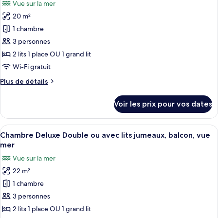
Vue sur la mer
Standard
photos
avec
20 m²
pour
lits
1 chambre
ce
jumeaux,
vue
type
3 personnes
ville
de
2 lits 1 place OU 1 grand lit
chambre :
Wi-Fi gratuit
Chambre
Plus
Plus de détails
Standard
de
Double
détails
Voir les prix pour vos dates
sur
ou
le
avec
type
Afficher
Une chambre d’hôtel avec un lit, une t
lits
7
de
Chambre Deluxe Double ou avec lits jumeaux, balcon, vue
toutes
jumeaux,
chambre
mer
Chambre
les
1
Vue sur la mer
Standard
photos
chambre,
Double
22 m²
pour
vue
ou
1 chambre
ce
avec
partielle
lits
type
3 personnes
sur
jumeaux,
de
la
2 lits 1 place OU 1 grand lit
1