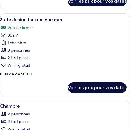
Voir les prix pour vos dates
sur
chambre :
le
Chambre
type
Afficher
Une chambre d’hôtel avec un lit, un b
8
de
Suite Junior, balcon, vue mer
toutes
chambre
Vue sur la mer
Chambre
les
35 m²
photos
pour
1 chambre
ce
3 personnes
type
2 lits 1 place
de
Wi-Fi gratuit
chambre :
Plus
Plus de détails
Suite
de
Junior,
détails
Voir les prix pour vos dates
balcon,
sur
le
vue
type
Afficher
Couette en duvet d'oie, minibar, coffr
mer
4
de
Chambre
toutes
chambre
2 personnes
Suite
les
Junior,
2 lits 1 place
photos
balcon,
pour
Wi-Fi gratuit