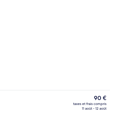
Sert le déjeuner et le dîner
Le
90 €
prix
taxes et frais compris
actuel
11 août - 12 août
Coin séjour
est
de
90 €.