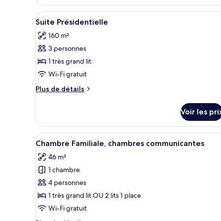
le
type
Afficher
Une chambre d’hôtel avec un lit,
3
de
Suite Présidentielle
toutes
chambre
160 m²
Standard
les
Queen
3 personnes
photos
(1
pour
1 très grand lit
Bett)
ce
Wi-Fi gratuit
type
Plus
Plus de détails
de
de
chambre :
détails
Voir les pri
sur
Suite
le
Présidentielle
type
Afficher
Une chambre d’hôtel moderne do
5
de
Chambre Familiale, chambres communicantes
toutes
chambre
46 m²
Suite
les
Présidentielle
1 chambre
photos
pour
4 personnes
ce
1 très grand lit OU 2 lits 1 place
type
Wi-Fi gratuit
de