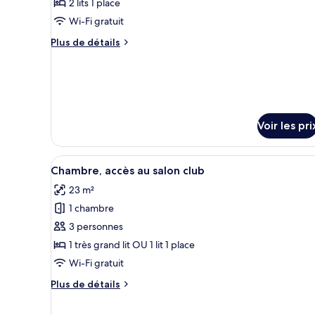
Premium,
2 lits 1 place
photos
2
pour
Wi-Fi gratuit
lits
ce
une
Plus
Plus de détails
place
type
de
détails
de
sur
chambre :
le
Chambre
type
Exécutive,
de
Voir les pri
chambre
2
Chambre
lits
Exécutive,
Afficher
Literie de qualité supérieure, 
une
9
2
Chambre, accès au salon club
toutes
lits
place
23 m²
une
les
place
1 chambre
photos
pour
3 personnes
ce
1 très grand lit OU 1 lit 1 place
type
Wi-Fi gratuit
de
Plus
Plus de détails
chambre :
de
Chambre,
détails