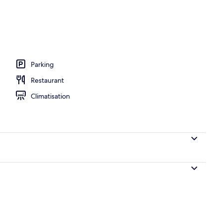
r buffet servi tous les jours en supplément
Parking
Restaurant
Climatisation