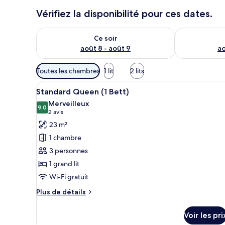
Vérifiez la disponibilité pour ces dates.
Vérifier la disponibilité pour ce soir août 8 - août 9
Vérifier la di
Ce soir
août 8 - août 9
ao
Filtres
Toutes les chambres
1 lit
2 lits
disponibles
Afficher
Une chambre d’hôtel moderne do
pour
5
Standard Queen (1 Bett)
toutes
les
Merveilleux
les
9,0
chambres
9,0 sur 10
(2 avis)
2 avis
photos
23 m²
pour
1 chambre
ce
3 personnes
type
1 grand lit
de
Wi-Fi gratuit
chambre :
Standard
Plus
Plus de détails
Queen
de
détails
(1
Voir les pri
sur
Bett)