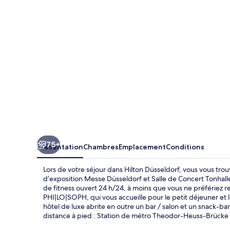
75+
Présentation
Chambres
Emplacement
Conditions
Lors de votre séjour dans Hilton Düsseldorf, vous vous tro
d’exposition Messe Düsseldorf et Salle de Concert Tonhalle
de fitness ouvert 24 h/24, à moins que vous ne préfériez r
PHI|LO|SOPH, qui vous accueille pour le petit déjeuner et le
hôtel de luxe abrite en outre un bar / salon et un snack-bar
distance à pied : Station de métro Theodor-Heuss-Brücke es