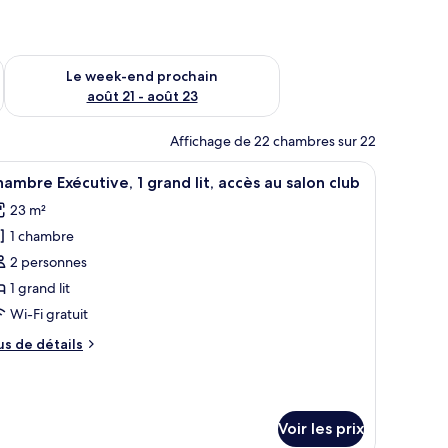
-end août 14 - août 16
Vérifier la disponibilité pour le week-end prochain août 21 - 
Le week-end prochain
août 21 - août 23
Affichage de 22 chambres sur 22
e et d’un mini-bar.
fficher
Une chambre d’hôtel moderne dotée d’un grand 
9
ambre Exécutive, 1 grand lit, accès au salon club
outes
23 m²
s
1 chambre
hotos
our
2 personnes
e
1 grand lit
ype
Wi-Fi gratuit
e
us
us de détails
hambre :
e
hambre
tails
r
xécutive,
Voir les prix
pe
rand