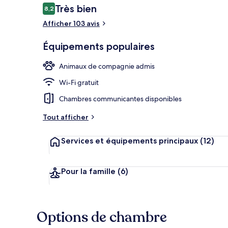
Avis
Très bien
8,2
8,2 sur 10
voyageurs
Afficher 103 avis
Petit déjeune
Équipements populaires
Animaux de compagnie admis
Wi-Fi gratuit
Chambres communicantes disponibles
Tout afficher
Services et équipements principaux
(12)
Pour la famille
(6)
Options de chambre