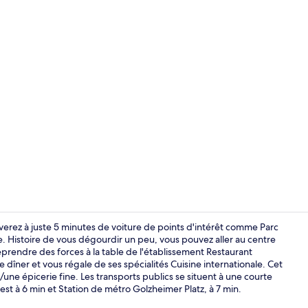
Snack-bar
uverez à juste 5 minutes de voiture de points d'intérêt comme Parc
. Histoire de vous dégourdir un peu, vous pouvez aller au centre
eprendre des forces à la table de l'établissement Restaurant
Extérieur
 dîner et vous régale de ses spécialités Cuisine internationale. Cet
/une épicerie fine. Les transports publics se situent à une courte
t à 6 min et Station de métro Golzheimer Platz, à 7 min.