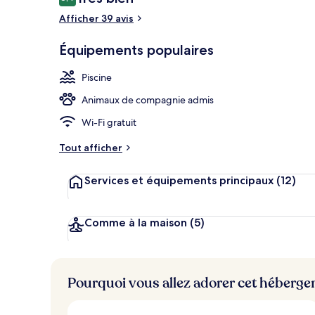
8,4 sur 10
voyageurs
Afficher 39 avis
Piscine extér
Équipements populaires
Piscine
Animaux de compagnie admis
Wi-Fi gratuit
Tout afficher
Services et équipements principaux
(12)
Comme à la maison
(5)
Pourquoi vous allez adorer cet héberg