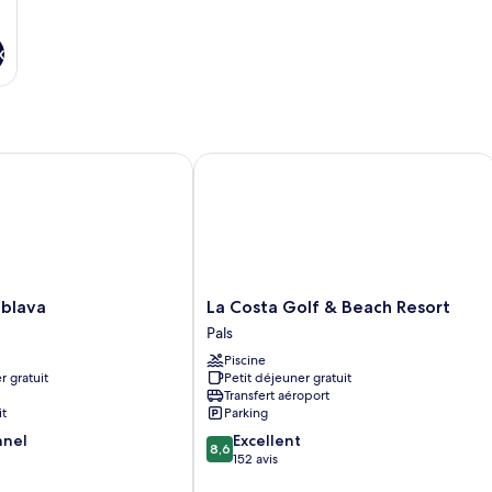
x
lava
La Costa Golf & Beach Resort
La
ablava
La Costa Golf & Beach Resort
Costa
Pals
Golf
Piscine
&
r gratuit
Petit déjeuner gratuit
Beach
Transfert aéroport
Resort
it
Parking
Pals
8.6
nnel
Excellent
8,6
sur
152 avis
10,