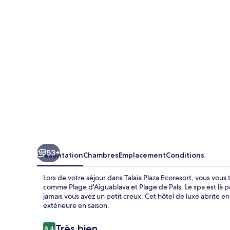
Ecoresort
53+
Présentation
Chambres
Emplacement
Conditions
Lors de votre séjour dans Talaia Plaza Ecoresort, vous vous
comme Plage d'Aiguablava et Plage de Pals. Le spa est là p
jamais vous avez un petit creux. Cet hôtel de luxe abrite en
extérieure en saison.
Avis
Très bien
8,4