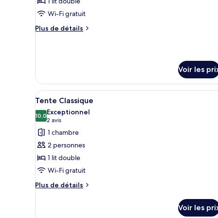
pour
1 lit double
ce
Wi-Fi gratuit
type
Plus
Plus de détails
de
de
chambre :
détails
sur
Studio
le
Deluxe
Voir les pri
type
de
chambre
Afficher
Une tente dotée d’une terrasse
Studio
5
Tente Classique
toutes
Deluxe
Exceptionnel
les
10,0
10,0 sur 10
(2 avis)
2 avis
photos
1 chambre
pour
2 personnes
ce
1 lit double
type
Wi-Fi gratuit
de
chambre :
Plus
Plus de détails
de
Tente
détails
Classique
Voir les pri
sur