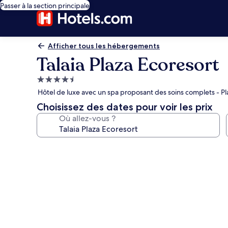
Passer à la section principale
Afficher tous les hébergements
Talaia Plaza Ecoresort
Hébergement
4.5 étoiles
Hôtel de luxe avec un spa proposant des soins complets - P
Choisissez des dates pour voir les prix
Où allez-vous ?
Galerie
photos
de
l’hébergement
Talaia
Plaza