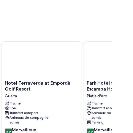
Hotel Terraverda at Empordà Golf Resort
Park Hotel San Jorge 
Hotel
Park
Hotel Terraverda at Empordà
Park Hotel San Jorg
Terraverda
Hotel
Golf Resort
Escampa Hotels
at
San
Gualta
Platja d'Aro
Empordà
Jorge
Golf
Piscine
&
Piscine
Spa
Transfert aéroport
Resort
Spa
Transfert aéroport
Animaux de compagnie
Gualta
by
Animaux de compagnie
admis
Escampa
admis
Parking
Hotels
9.2
9.2
Merveilleux
Merveilleux
Platja
9,2
9,2