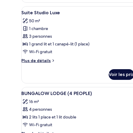
le
type
Afficher
Une chambre à coucher comprena
1
de
Suite Studio Luxe
toutes
chambre
50 m²
Tente
les
Classique
1 chambre
photos
pour
3 personnes
ce
1 grand lit et 1 canapé-lit (1 place)
type
Wi-Fi gratuit
de
Plus
Plus de détails
chambre :
de
Suite
détails
Voir les pri
sur
Studio
le
Luxe
type
Afficher
Literie de qualité supérieure, 
4
de
BUNGALOW LODGE (4 PEOPLE)
toutes
chambre
16 m²
Suite
les
Studio
4 personnes
photos
Luxe
pour
2 lits 1 place et 1 lit double
ce
Wi-Fi gratuit
type