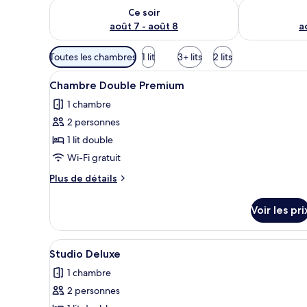
Vérifier la disponibilité pour ce soir août 7 - août 8
Vérifier la di
Ce soir
août 7 - août 8
a
Filtres
Toutes les chambres
1 lit
3+ lits
2 lits
disponibles
Afficher
Une chambre à coucher moderne 
pour
4
Chambre Double Premium
toutes
les
1 chambre
les
chambres
2 personnes
photos
pour
1 lit double
ce
Wi-Fi gratuit
type
Plus
Plus de détails
de
de
chambre :
détails
Voir les pri
sur
Chambre
le
Double
type
Afficher
Une chambre d’hôtel moderne éq
Premium
4
de
Studio Deluxe
toutes
chambre
1 chambre
Chambre
les
Double
2 personnes
photos
Premium