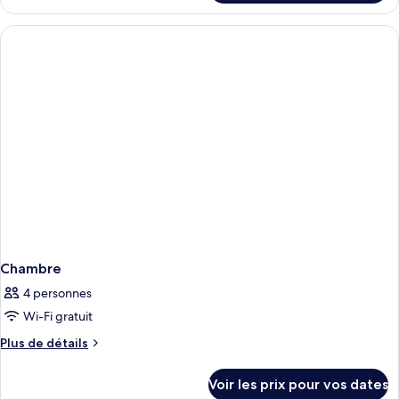
le
réduite
Club
type
(Handicapped
Superior
de
Accessible
chambre
King
Room)
03-
(Mi
Club
-
Superior
Supw)
King
(Mi
-
Supw)
Chambre
4 personnes
Wi-Fi gratuit
Plus
Plus de détails
de
détails
Voir les prix pour vos dates
sur