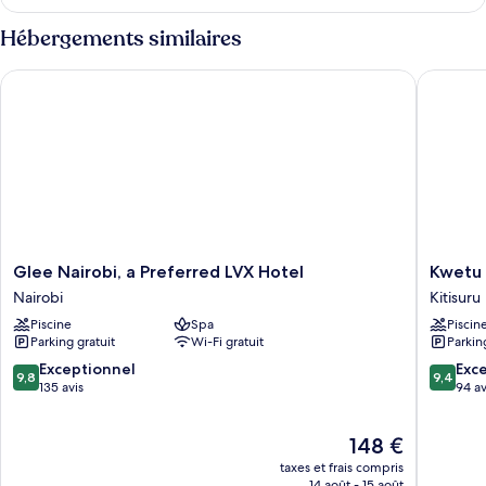
le
type
Hébergements similaires
de
chambre
Glee Nairobi, a Preferred LVX Hotel
Kwetu Na
Chambre
Glee
Kwetu
Glee Nairobi, a Preferred LVX Hotel
Kwetu 
Nairobi,
Nairobi,
Nairobi
Kitisuru
a
Curio
Piscine
Spa
Piscin
Preferred
Collecti
Parking gratuit
Wi-Fi gratuit
Parkin
LVX
By
Hotel
Hilton
9.8
9.4
Exceptionnel
Exc
9,8
9,4
Nairobi
Kitisuru
sur
sur
135 avis
94 av
10,
10,
Exceptionnel,
Exceptio
Le
148 €
135 avis
94 avis
nouveau
taxes et frais compris
prix
14 août - 15 août