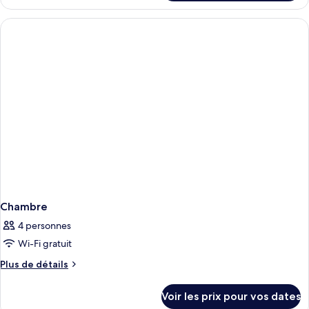
le
type
de
chambre
Chambre
Chambre
4 personnes
Wi-Fi gratuit
Plus
Plus de détails
de
détails
Voir les prix pour vos dates
sur