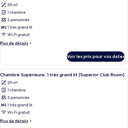
toutes
grand
chambre
29 m²
Suite
les
lit
Standard,
1 chambre
photos
(Junior
1
pour
2 personnes
Suite)
très
ce
grand
1 très grand lit
lit
type
Wi-Fi gratuit
(Junior
de
Suite)
Plus
Plus de détails
chambre :
de
Chambre
détails
Voir les prix pour vos dates
sur
Supérieure,
le
1
type
Afficher
Une chambre d’hôtel avec un lit, un ca
très
6
de
Chambre Supérieure, 1 très grand lit (Superior Club Room)
toutes
grand
chambre
29 m²
Chambre
les
lit
Supérieure,
1 chambre
photos
(Superior
1
pour
2 personnes
King)
très
ce
grand
1 très grand lit
lit
type
Wi-Fi gratuit
(Superior
de
King)
Plus
Plus de détails
chambre :
de