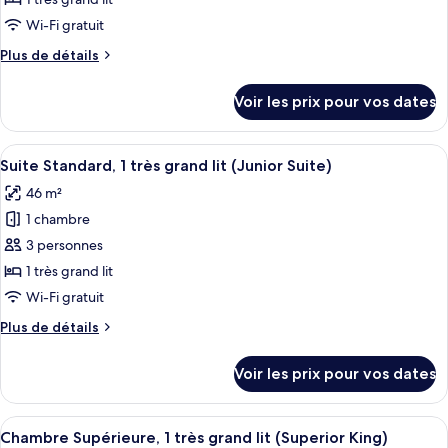
Suite)
lit
type
Wi-Fi gratuit
(Loft
de
Business
Plus
Plus de détails
chambre :
Suite)
de
Chambre
détails
Voir les prix pour vos dates
sur
Deluxe,
le
1
type
Afficher
Une chambre d’hôtel moderne avec un g
très
10
de
Suite Standard, 1 très grand lit (Junior Suite)
toutes
grand
chambre
46 m²
Chambre
les
lit
Deluxe,
1 chambre
photos
(Deluxe
1
pour
3 personnes
King)
très
ce
grand
1 très grand lit
lit
type
Wi-Fi gratuit
(Deluxe
de
King)
Plus
Plus de détails
chambre :
de
Suite
détails
Voir les prix pour vos dates
sur
Standard,
le
1
type
Afficher
Une chambre d’hôtel moderne avec deux
très
5
de
Chambre Supérieure, 1 très grand lit (Superior King)