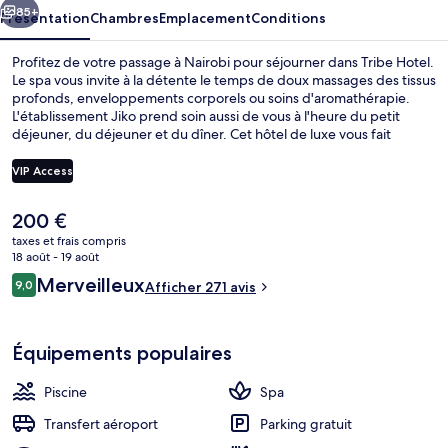
85+
Présentation
Chambres
Emplacement
Conditions
Profitez de votre passage à Nairobi pour séjourner dans Tribe Hotel.
Le spa vous invite à la détente le temps de doux massages des tissus
profonds, enveloppements corporels ou soins d'aromathérapie.
L'établissement Jiko prend soin aussi de vous à l'heure du petit
déjeuner, du déjeuner et du dîner. Cet hôtel de luxe vous fait
également profiter d'une piscine extérieure, d'un bar en bord de
piscine et d'une salle de fitness ouverte 24 h/24. Les autres
VIP Access
voyageurs ne disent que du bien en ce qui concerne le personnel
attentionné.
Le
200 €
Extérieur
prix
taxes et frais compris
actuel
18 août - 19 août
est
Avis
Merveilleux
9,0
Afficher 271 avis
de
9,0 sur 10
voyageurs
200 €.
Équipements populaires
Piscine
Spa
Transfert aéroport
Parking gratuit