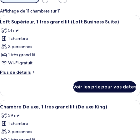
disponibles
pour
Affichage de 11 chambres sur 11
les
Afficher
Une chambre d’hôtel moderne dotée d’u
8
Loft Supérieur, 1 très grand lit (Loft Business Suite)
chambres
toutes
51 m²
les
1 chambre
photos
pour
3 personnes
ce
1 très grand lit
type
Wi-Fi gratuit
de
Plus
Plus de détails
chambre :
de
Loft
détails
Voir les prix pour vos dates
sur
Supérieur,
le
1
type
Afficher
Une chambre d’hôtel moderne dotée d’u
très
4
de
Chambre Deluxe, 1 très grand lit (Deluxe King)
toutes
grand
chambre
39 m²
Loft
les
lit
Supérieur,
1 chambre
photos
(Loft
1
pour
3 personnes
Business
très
ce
grand
1 très grand lit