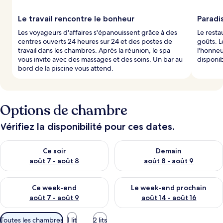
Le travail rencontre le bonheur
Paradi
Les voyageurs d'affaires s'épanouissent grâce à des
Le resta
centres ouverts 24 heures sur 24 et des postes de
goûts. L
travail dans les chambres. Après la réunion, le spa
l'honneu
vous invite avec des massages et des soins. Un bar au
disponi
bord de la piscine vous attend.
Options de chambre
Vérifiez la disponibilité pour ces dates.
Vérifier la disponibilité pour ce soir août 7 - août 8
Vérifier la disponibilité pour 
Ce soir
Demain
août 7 - août 8
août 8 - août 9
Vérifier la disponibilité pour ce week-end août 7 - août 9
Vérifier la disponibilité pour 
Ce week-end
Le week-end prochain
août 7 - août 9
août 14 - août 16
Filtres
Toutes les chambres
1 lit
2 lits