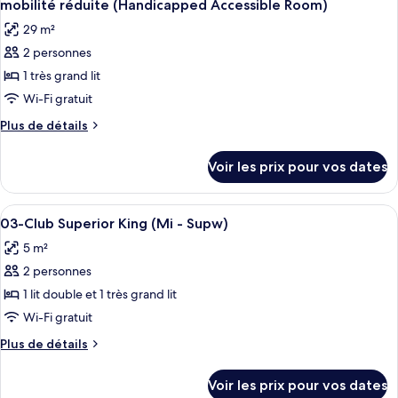
mobilité réduite (Handicapped Accessible Room)
29 m²
2 personnes
1 très grand lit
Wi-Fi gratuit
Plus
Plus de détails
de
détails
Voir les prix pour vos dates
sur
le
type
Afficher
Une chambre d’hôtel moderne avec un g
2
de
03-Club Superior King (Mi - Supw)
toutes
chambre
5 m²
Chambre,
les
1
2 personnes
photos
très
pour
1 lit double et 1 très grand lit
grand
ce
lit,
Wi-Fi gratuit
accessible
type
Plus
Plus de détails
aux
de
de
personnes
chambre :
détails
à
Voir les prix pour vos dates
sur
03-
mobilité