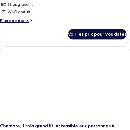
ce
grand
Suite)
1 très grand lit
lit
type
Wi-Fi gratuit
(One
de
Bedroom
Plus
Plus de détails
chambre :
Suite)
de
Chambre
détails
Voir les prix pour vos dates
sur
Deluxe,
le
1
type
très
de
grand
chambre
Chambre
lit
Deluxe,
(Garden
1
Terrace)
très
grand
lit
(Garden
Terrace)
Chambre, 1 très grand lit, accessible aux personnes à