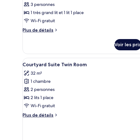
ce
jumeaux
3 personnes
type
1 très grand lit et 1 lit 1 place
de
Wi-Fi gratuit
chambre :
Chambre
Plus
Plus de détails
Triple
de
détails
Tradition,
Voir les pri
sur
2
le
chambres
type
Afficher
Minibar, coffres-forts dans les
11
de
Courtyard Suite Twin Room
toutes
chambre
32 m²
Chambre
les
Triple
1 chambre
photos
Tradition,
pour
2 personnes
2
ce
chambres
2 lits 1 place
type
Wi-Fi gratuit
de
Plus
Plus de détails
chambre :
de
Courtyard
détails
sur
Suite
le