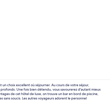
Vue sur la c
un choix excellent où séjourner. Au cours de votre séjour,
 profonds. Une fois bien détendu, vous savourerez d'autant mieux
antages de cet hôtel de luxe, on trouve un bar en bord de piscine,
Restaurant
nces sans soucis. Les autres voyageurs adorent le personnel