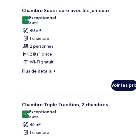
type
Afficher
Minibar, coffres-forts dans les
13
de
Chambre Supérieure avec lits jumeaux
toutes
chambre
Exceptionnel
Junior
les
10,0
10,0 sur 10
(3 avis)
3 avis
Suite
photos
40 m²
King
pour
Room
1 chambre
ce
2 personnes
type
2 lits 1 place
de
Wi-Fi gratuit
chambre :
Chambre
Plus
Plus de détails
Supérieure
de
détails
avec
Voir les pri
sur
lits
le
jumeaux
type
Afficher
Une chambre d’hôtel avec deux l
14
de
Chambre Triple Tradition, 2 chambres
toutes
chambre
Exceptionnel
Chambre
les
10,0
10,0 sur 10
(3 avis)
3 avis
Supérieure
photos
46 m²
avec
pour
lits
1 chambre