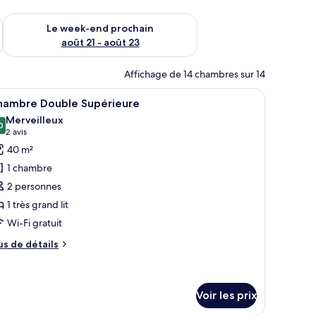
-end août 14 - août 16
Vérifier la disponibilité pour le week-end prochain août 21 - 
Le week-end prochain
août 21 - août 23
Affichage de 14 chambres sur 14
reau, une chaise, un ventilateur de plafond et un tableau au mur.
fficher
Une chambre à coucher comprenant un lit, des
14
hambre Double Supérieure
outes
Merveilleux
s
0
9,0 sur 10
(2 avis)
2 avis
hotos
40 m²
our
1 chambre
e
2 personnes
ype
1 très grand lit
e
Wi-Fi gratuit
hambre :
hambre
us
us de détails
ouble
e
tails
upérieure
r
Voir les prix
pe