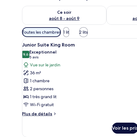
s
Vérifier la disponibilité pour ce soir août 8 - août 9
Vérifier la di
Ce soir
août 8 - août 9
ao
Filtres
Toutes les chambres
1 lit
2 lits
disponibles
Afficher
Une chambre d’hôtel avec un gra
pour
18
Junior Suite King Room
toutes
les
Exceptionnel
les
9,6
chambres
9,6 sur 10
(5 avis)
5 avis
photos
Vue sur le jardin
pour
36 m²
ce
1 chambre
type
2 personnes
de
1 très grand lit
chambre :
Junior
Wi-Fi gratuit
Suite
Plus
Plus de détails
King
de
détails
Room
Voir les pri
sur
le