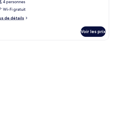
4 personnes
Wi-Fi gratuit
us
us de détails
e
tails
Voir les prix
r
pe
e
hambre
hambre