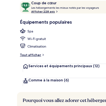
Avis
9,8
Coup de cœur
voyageurs
L
sur
Les hébergements les mieux notés par les voyageurs
e
Afficher 228 avis
10,
Piscine
s
Coup
Équipements populaires
de
h
cœur
é
Spa
b
e
Wi-Fi gratuit
r
g
Climatisation
e
m
Tout afficher
e
n
Services et équipements principaux
(12)
t
s
l
Comme à la maison
(6)
e
s
m
Pourquoi vous allez adorer cet héberg
i
e