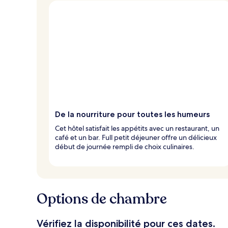
u
x
n
o
t
é
s
p
a
r
De la nourriture pour toutes les humeurs
l
Cet hôtel satisfait les appétits avec un restaurant, un
e
café et un bar. Full petit déjeuner offre un délicieux
s
début de journée rempli de choix culinaires.
v
o
y
a
Options de chambre
g
e
u
Vérifiez la disponibilité pour ces dates.
r