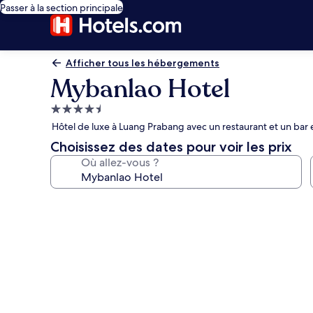
Passer à la section principale
Afficher tous les hébergements
Mybanlao Hotel
Hébergement
4.5 étoiles
Hôtel de luxe à Luang Prabang avec un restaurant et un bar 
Choisissez des dates pour voir les prix
Où allez-vous ?
Galerie
photos
de
l’hébergement
Mybanlao
Hotel