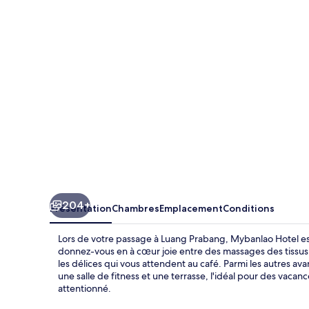
204+
Présentation
Chambres
Emplacement
Conditions
Lors de votre passage à Luang Prabang, Mybanlao Hotel est 
donnez-vous en à cœur joie entre des massages des tissus
les délices qui vous attendent au café. Parmi les autres av
une salle de fitness et une terrasse, l'idéal pour des vaca
attentionné.