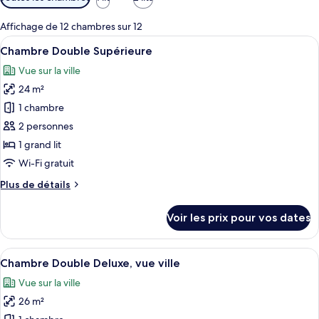
disponibles
pour
Affichage de 12 chambres sur 12
les
Afficher
Une chambre d’hôtel dotée d’un grand li
7
Chambre Double Supérieure
chambres
toutes
Vue sur la ville
les
24 m²
photos
pour
1 chambre
ce
2 personnes
type
1 grand lit
de
Wi-Fi gratuit
chambre :
Plus
Plus de détails
Chambre
de
Double
détails
Voir les prix pour vos dates
Supérieure
sur
le
type
Afficher
Une chambre d’hôtel moderne, dotée d’
6
de
Chambre Double Deluxe, vue ville
toutes
chambre
Vue sur la ville
Chambre
les
Double
26 m²
photos
Supérieure