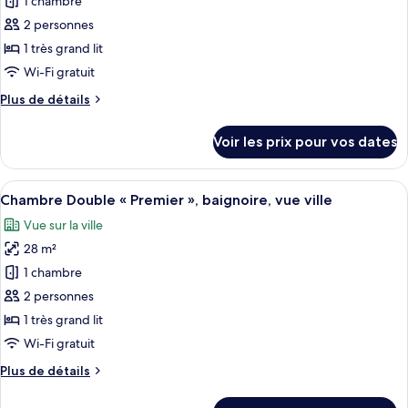
pour
1 chambre
ce
2 personnes
type
1 très grand lit
de
Wi-Fi gratuit
chambre :
Plus
Plus de détails
Chambre
de
Double
détails
Voir les prix pour vos dates
Deluxe,
sur
le
vue
type
Afficher
Une chambre d’hôtel moderne dotée d’u
ville
9
de
Chambre Double « Premier », baignoire, vue ville
toutes
chambre
Vue sur la ville
Chambre
les
Double
28 m²
photos
Deluxe,
pour
1 chambre
vue
ce
ville
2 personnes
type
1 très grand lit
de
Wi-Fi gratuit
chambre :
Plus
Plus de détails
Chambre
de
Double
détails