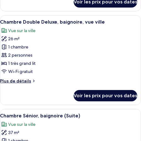
Voir les prix pour vos dates
«
sur
le
Premier
type
Afficher
Un grand lit avec du linge de lit blanc
»,
7
de
Chambre Double Deluxe, baignoire, vue ville
toutes
baignoire,
chambre
Vue sur la ville
Chambre
les
vue
Double
26 m²
photos
ville
«
pour
1 chambre
Premier
ce
»,
2 personnes
baignoire,
type
1 très grand lit
vue
de
Wi-Fi gratuit
ville
chambre :
Plus
Plus de détails
Chambre
de
Double
détails
Voir les prix pour vos dates
Deluxe,
sur
le
baignoire,
type
Afficher
Une chambre d’hôtel moderne avec un g
vue
6
de
Chambre Sénior, baignoire (Suite)
toutes
ville
chambre
Vue sur la ville
Chambre
les
Double
37 m²
photos
Deluxe,
1 chambre