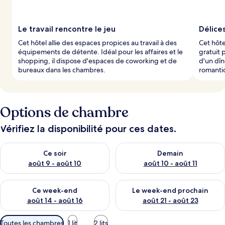
Le travail rencontre le jeu
Délices
Cet hôtel allie des espaces propices au travail à des
Cet hôte
équipements de détente. Idéal pour les affaires et le
gratuit 
shopping, il dispose d'espaces de coworking et de
d'un dîn
bureaux dans les chambres.
romanti
Options de chambre
Vérifiez la disponibilité pour ces dates.
Vérifier la disponibilité pour ce soir août 9 - août 10
Vérifier la disponibilité pour 
Ce soir
Demain
août 9 - août 10
août 10 - août 11
Vérifier la disponibilité pour ce week-end août 14 - août 16
Vérifier la disponibilité pour
Ce week-end
Le week-end prochain
août 14 - août 16
août 21 - août 23
Filtres
Toutes les chambres
1 lit
2 lits