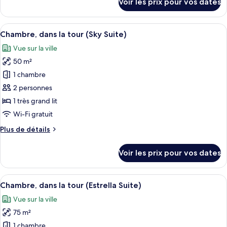
Voir les prix pour vos dates
baignoire
sur
le
(Suite)
type
Afficher
Une chambre d’hôtel avec un grand lit, 
8
de
Chambre, dans la tour (Sky Suite)
toutes
chambre
Vue sur la ville
Chambre
les
Exécutive,
50 m²
photos
baignoire
pour
1 chambre
(Suite)
ce
2 personnes
type
1 très grand lit
de
Wi-Fi gratuit
chambre :
Plus
Plus de détails
Chambre,
de
dans
détails
Voir les prix pour vos dates
la
sur
le
tour
type
Afficher
Une piscine sur le toit, au design mod
(Sky
9
de
Chambre, dans la tour (Estrella Suite)
toutes
Suite)
chambre
Vue sur la ville
Chambre,
les
dans
75 m²
photos
la
pour
1 chambre