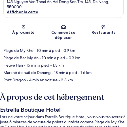
145 Nguyen Van Thoai An Hai Dong Son Tra, 145, Da Nang,
550000
Afficher la carte
Carte
À proximité
Comment se
Restaurants
déplacer
Plage de My Khe
- 10 min à pied
- 0.9 km
Plage de Bac My An
- 10 min à pied
- 0.9 km
Fleuve Han
- 15 min à pied
- 1.3 km
Marché de nuit de Danang
- 18 min à pied
- 1.6 km
Pont Dragon
- 4 min en voiture
- 2.3 km
À propos de cet hébergement
Estrella Boutique Hotel
Lors de votre séjour dans Estrella Boutique Hotel, vous vous trouverez à
juste 5 minutes de voiture de points d'intérêt comme Plage de My Khe
et Fleuve Han. Le spa est là pour vous choyer de soins spas et le café