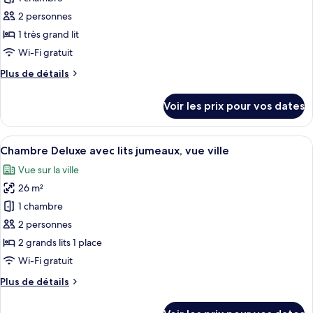
tour
ce
(Sky
2 personnes
Suite)
type
1 très grand lit
de
Wi-Fi gratuit
chambre :
Plus
Plus de détails
Chambre,
de
dans
détails
Voir les prix pour vos dates
la
sur
le
tour
type
Afficher
Une chambre d’hôtel moderne avec deux
(Estrella
6
de
Chambre Deluxe avec lits jumeaux, vue ville
toutes
Suite)
chambre
Vue sur la ville
Chambre,
les
dans
26 m²
photos
la
pour
1 chambre
tour
ce
(Estrella
2 personnes
Suite)
type
2 grands lits 1 place
de
Wi-Fi gratuit
chambre :
Plus
Plus de détails
Chambre
de
Deluxe
détails