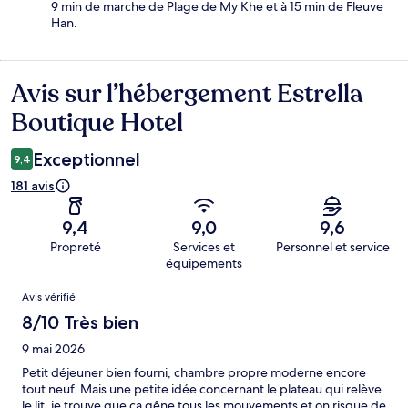
9 min de marche de Plage de My Khe et à 15 min de Fleuve
Han.
Avis sur l’hébergement Estrella
Avis
Boutique Hotel
Exceptionnel
9,4
181 avis
9,4
9,0
9,6
Propreté
Services et
Personnel et service
équipements
Avis
Avis vérifié
8/10 Très bien
9 mai 2026
Petit déjeuner bien fourni, chambre propre moderne encore
tout neuf. Mais une petite idée concernant le plateau qui relève
le lit, je trouve que ça gêne tous les mouvements et on risque de