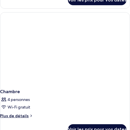
sur
le
type
de
chambre
Chambre
Chambre
4 personnes
Wi-Fi gratuit
Plus
Plus de détails
de
détails
Voir les prix pour vos dates