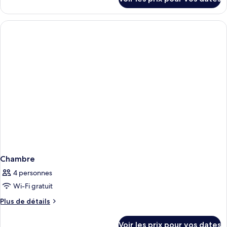
sur
le
type
de
chambre
Chambre
Chambre
4 personnes
Wi-Fi gratuit
Plus
Plus de détails
de
détails
Voir les prix pour vos dates