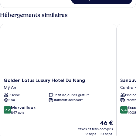
sur
le
type
Hébergements similaires
de
chambre
Golden Lotus Luxury Hotel Da Nang
Sanouva
Chambre
Golden
Sanouva
Golden Lotus Luxury Hotel Da Nang
Sanouv
Lotus
Danang
Mỹ An
Centre-
Luxury
Hotel
Piscine
Petit déjeuner gratuit
Piscin
Hotel
Centre-
Spa
Transfert aéroport
Transf
Da
ville
Nang
de
9.2
9.4
Merveilleux
Exc
9,2
9,4
Mỹ
Da
sur
sur
847 avis
1 008
An
Nang
10,
10,
Le
46 €
Merveilleux,
Exceptio
nouveau
847 avis
1 008 av
taxes et frais compris
prix
9 sept. - 10 sept.