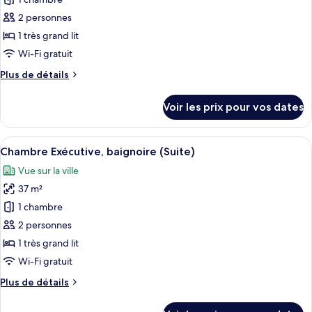
pour
baignoire,
ce
vue
2 personnes
ville
type
1 très grand lit
de
Wi-Fi gratuit
chambre :
Plus
Plus de détails
Chambre
de
Sénior,
détails
Voir les prix pour vos dates
baignoire
sur
le
(Suite)
type
Afficher
Une salle de bain d’hôtel moderne, do
7
de
Chambre Exécutive, baignoire (Suite)
toutes
chambre
Vue sur la ville
Chambre
les
Sénior,
37 m²
photos
baignoire
pour
1 chambre
(Suite)
ce
2 personnes
type
1 très grand lit
de
Wi-Fi gratuit
chambre :
Plus
Plus de détails
Chambre
de
Exécutive,
détails