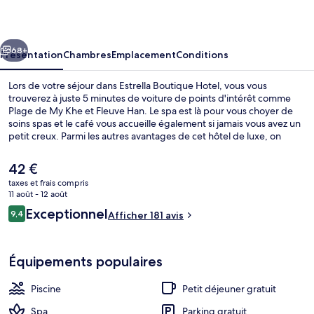
Hotel
cédent
Suivant
68+
Présentation
Chambres
Emplacement
Conditions
Lors de votre séjour dans Estrella Boutique Hotel, vous vous
trouverez à juste 5 minutes de voiture de points d'intérêt comme
Plage de My Khe et Fleuve Han. Le spa est là pour vous choyer de
soins spas et le café vous accueille également si jamais vous avez un
petit creux. Parmi les autres avantages de cet hôtel de luxe, on
trouve une piscine extérieure, un bar en bord de piscine et une salle
de fitness, l'idéal pour des vacances sans soucis. Les autres
Le
42 €
voyageurs adorent le personnel attentionné.
prix
taxes et frais compris
actuel
11 août - 12 août
Literie de qualité supérieure, mini-bar 
est
Avis
Exceptionnel
9,4
Afficher 181 avis
de
9,4 sur 10
voyageurs
42 €.
Équipements populaires
Piscine
Petit déjeuner gratuit
Spa
Parking gratuit