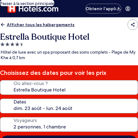
Passer à la section principale
Obtenir l’appli
Afficher tous les hébergements
Estrella Boutique Hotel
Hébergement
4.5 étoiles
Hôtel de luxe avec un spa proposant des soins complets - Plage de My
Khe à 0,7 km
Choisissez des dates pour voir les prix
Où allez-vous ?
Dates
Voyageurs