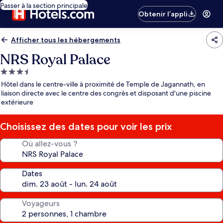
Passer à la section principale
Obtenir l’appli
Afficher tous les hébergements
NRS Royal Palace
Hébergement
3.5 étoiles
Hôtel dans le centre-ville à proximité de Temple de Jagannath, en
liaison directe avec le centre des congrès et disposant d'une piscine
extérieure
Choisissez des dates pour voir les prix
Où allez-vous ?
Dates
Voyageurs