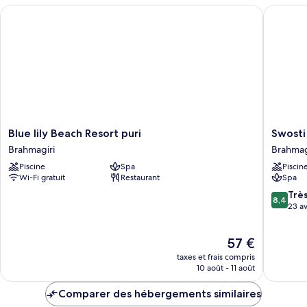
Blue lily Beach Resort puri
Swosti P
Blue
Swosti
Blue lily Beach Resort puri
Swosti
lily
Premiu
Brahmagiri
Brahmag
Beach
Beach
Piscine
Spa
Piscin
Resort
Resorts
Wi-Fi gratuit
Restaurant
Spa
puri
Puri
Brahmagiri
Brahmag
8.4
Trè
8,4
sur
23 av
10,
Très
Le
57 €
bien,
nouveau
23 avis
taxes et frais compris
prix
10 août - 11 août
est
de
Comparer des hébergements similaires
57 €