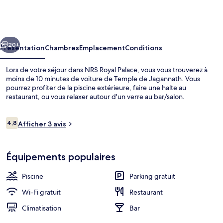
Royal
Palace
cédent
Suivant
20+
Présentation
Chambres
Emplacement
Conditions
Lors de votre séjour dans NRS Royal Palace, vous vous trouverez à
moins de 10 minutes de voiture de Temple de Jagannath. Vous
pourrez profiter de la piscine extérieure, faire une halte au
restaurant, ou vous relaxer autour d'un verre au bar/salon.
Avis
4,8
Afficher 3 avis
4,8 sur 10
voyageurs
Réception
Équipements populaires
Piscine
Parking gratuit
Wi-Fi gratuit
Restaurant
Climatisation
Bar