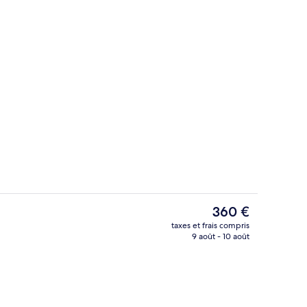
1 chambre, literie hypoallergénique, m
ateur soumise par Savvy Escapes
Le
360 €
prix
taxes et frais compris
actuel
9 août - 10 août
io
Terrasse/Patio
est
de
360 €.