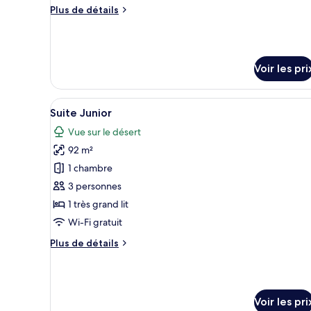
Plus
Plus de détails
Suite
de
détails
sur
le
Voir les pri
type
de
chambre
Afficher
Une chambre d’hôtel avec un gra
Suite
17
Suite Junior
toutes
Vue sur le désert
les
92 m²
photos
pour
1 chambre
ce
3 personnes
type
1 très grand lit
de
Wi-Fi gratuit
chambre :
Plus
Plus de détails
Suite
de
Junior
détails
sur
le
Voir les pri
type