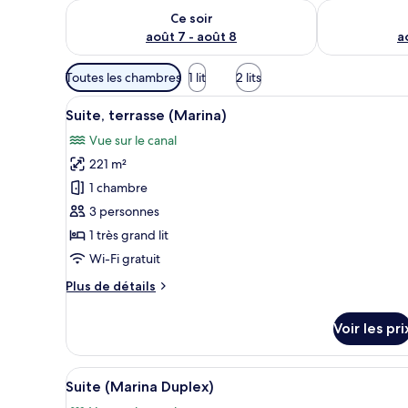
Vérifier la disponibilité pour ce soir août 7 - août 8
Vérifier la di
Ce soir
août 7 - août 8
a
Filtres
Toutes les chambres
1 lit
2 lits
disponibles
Afficher
Une chambre d’hôtel moderne do
pour
11
Suite, terrasse (Marina)
toutes
les
Vue sur le canal
les
chambres
221 m²
photos
pour
1 chambre
ce
3 personnes
type
1 très grand lit
de
Wi-Fi gratuit
chambre :
Plus
Plus de détails
Suite,
de
terrasse
détails
Voir les pri
(Marina)
sur
le
type
Afficher
Un vaste espace de vie compren
18
de
Suite (Marina Duplex)
toutes
chambre