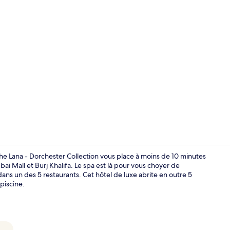
Vidéo du cré
, The Lana - Dorchester Collection vous place à moins de 10 minutes
 Mall et Burj Khalifa. Le spa est là pour vous choyer de
ans un des 5 restaurants. Cet hôtel de luxe abrite en outre 5
Terrasse/Pat
piscine.