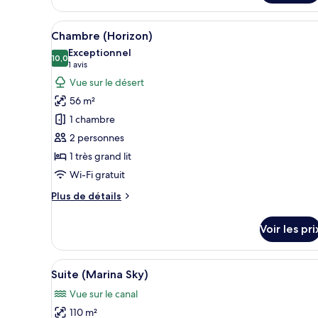
de
chambre
Afficher
Une chambre à coucher avec un 
Suite
6
Chambre (Horizon)
toutes
Junior
Exceptionnel
les
10,0
10,0 sur 10
(1 avis)
1 avis
photos
Vue sur le désert
pour
56 m²
ce
1 chambre
type
2 personnes
de
1 très grand lit
chambre :
Chambre
Wi-Fi gratuit
(Horizon)
Plus
Plus de détails
de
détails
Voir les pri
sur
le
type
Afficher
Un balcon avec une table prép
10
de
Suite (Marina Sky)
toutes
chambre
Vue sur le canal
Chambre
les
(Horizon)
110 m²
photos