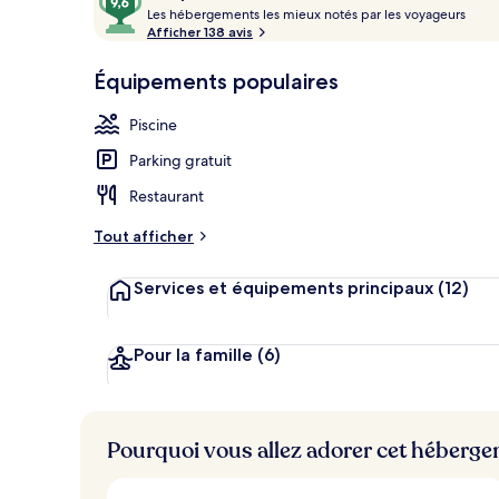
voyageurs
L
sur
Les hébergements les mieux notés par les voyageurs
Piscine extér
e
Afficher 138 avis
10,
s
Coup
Équipements populaires
de
h
cœur
é
Piscine
b
e
Parking gratuit
r
g
Restaurant
e
m
Tout afficher
e
n
Services et équipements principaux
(12)
t
s
l
Pour la famille
(6)
e
s
m
Pourquoi vous allez adorer cet héberg
i
e
u