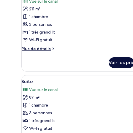
Vue sur le canal
Suite,
les
terrasse
211 m²
photos
(Marina)
pour
1 chambre
ce
3 personnes
type
1 très grand lit
de
Wi-Fi gratuit
chambre :
Plus
Plus de détails
Suite
de
(Marina
détails
Voir les pri
Duplex)
sur
le
type
Afficher
Un salon moderne avec une gra
14
de
Suite
toutes
chambre
Vue sur le canal
Suite
les
(Marina
97 m²
photos
Duplex)
pour
1 chambre
ce
3 personnes
type
1 très grand lit
de
Wi-Fi gratuit
chambre :