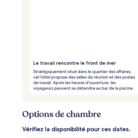
x
n
o
t
é
s
p
a
r
Le travail rencontre le front de mer
l
Stratégiquement situé dans le quartier des affaires,
e
cet hôtel propose des salles de réunion et des postes
s
de travail. Après les heures d'ouverture, les
voyageurs peuvent se détendre au bar de la piscine.
v
o
y
a
Options de chambre
g
e
u
Vérifiez la disponibilité pour ces dates.
r
s