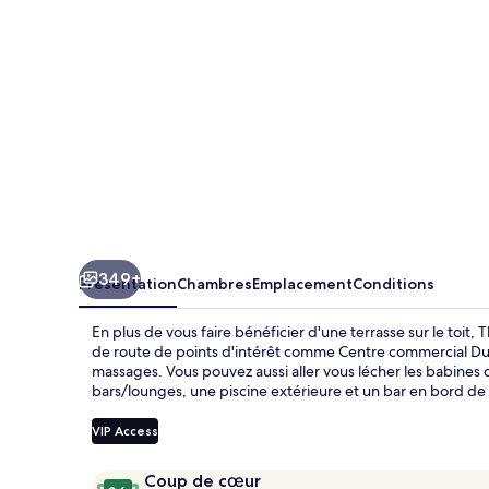
Dorchester
Collection
349+
Présentation
Chambres
Emplacement
Conditions
En plus de vous faire bénéficier d'une terrasse sur le toit
de route de points d'intérêt comme Centre commercial Dubai
massages. Vous pouvez aussi aller vous lécher les babines d
bars/lounges, une piscine extérieure et un bar en bord de 
VIP Access
Avis
9,6
Coup de cœur