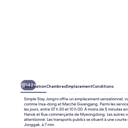
Jongro
142+
Présentation
Chambres
Emplacement
Conditions
Simple Stay Jongro offre un emplacement sensationnel, vou
comme Insa-dong et Marché Gwangjang. Parmi les services g
les jours, entre 07 h 30 et 10 h 00. À moins de 5 minutes 
Hanok et Rue commerçante de Myeongdong. Les autres voy
attentionné. Les transports publics se situent à une courte 
Jonggak, à 7 min.