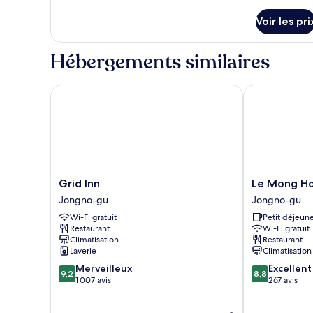
de
détails
Voir les pri
sur
le
type
Hébergements similaires
de
chambre
Standard
Grid Inn
Le Mong Hote
Double
Room
Grid
Le
Grid Inn
Le Mong Ho
Inn
Mong
Jongno-gu
Jongno-gu
Jongno-
Hotel
Wi-Fi gratuit
Petit déjeune
gu
Jongno-
Restaurant
Wi-Fi gratuit
gu
Climatisation
Restaurant
Laverie
Climatisation
9.2
8.8
Merveilleux
Excellent
9,2
8,8
sur
sur
1 007 avis
267 avis
10,
10,
Merveilleux,
Excellent,