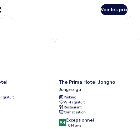
de
détails
x
Voir les prix
sur
le
type
de
chambre
Premier
l
The Prima Hotel Jongno
Standard
Double
Room
The
tel
The Prima Hotel Jongno
Prima
Jongno-gu
Hotel
r gratuit
Parking
Jongno
Wi-Fi gratuit
Jongno-
Restaurant
gu
Climatisation
9.4
Exceptionnel
9,4
sur
1 014 avis
10,
Exceptionnel,