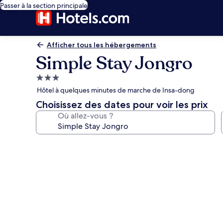
Passer à la section principale
Afficher tous les hébergements
Simple Stay Jongro
Hébergement
3.0 étoiles
Hôtel à quelques minutes de marche de Insa-dong
Choisissez des dates pour voir les prix
Où allez-vous ?
Galerie
photos
de
l’hébergement
Simple
Stay