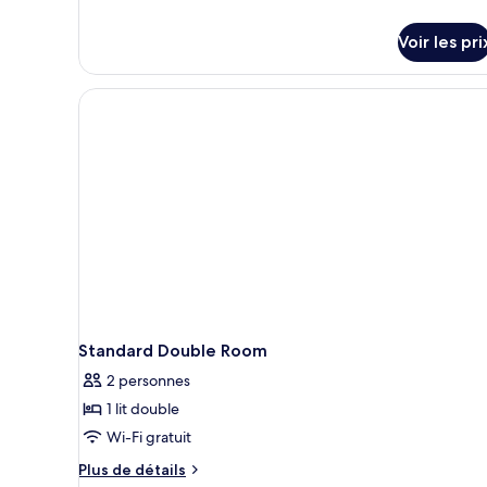
Business
le
Room
type
Voir les pri
(SIDIZ
de
chambre
Chair)
Business
Room
(SIDIZ
Chair)
Standard Double Room
2 personnes
1 lit double
Wi-Fi gratuit
Plus
Plus de détails