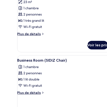
photos
23 m²
pour
1 chambre
ce
2 personnes
type
1 très grand lit
de
Wi-Fi gratuit
chambre :
Chambre
Plus
Plus de détails
Double
de
détails
Deluxe
Voir les pri
sur
le
type
Afficher
Une chambre d’hôtel comprenant
12
de
Business Room (SIDIZ Chair)
toutes
chambre
1 chambre
Chambre
les
Double
2 personnes
photos
Deluxe
pour
1 lit double
ce
Wi-Fi gratuit
type
Plus
Plus de détails
de
de
chambre :
détails
sur