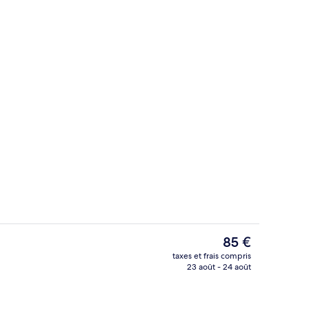
Literie de qualité supérieure, surmatel
Le
85 €
prix
taxes et frais compris
actuel
23 août - 24 août
Literie de qualité supérieure, surmatel
est
de
85 €.