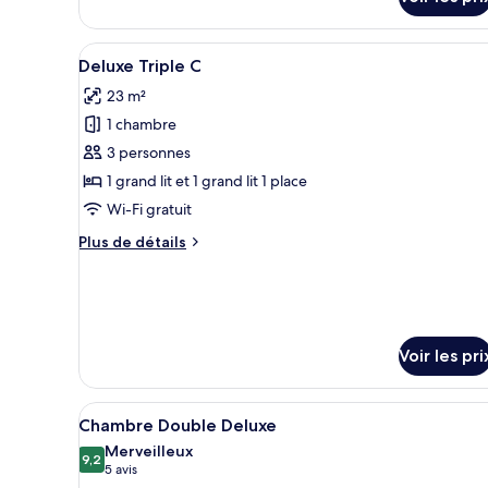
sur
le
type
Afficher
Une chambre d’hôtel avec deux 
12
de
Deluxe Triple C
toutes
chambre
23 m²
Chambre
les
Double
1 chambre
photos
Standard
pour
3 personnes
ce
1 grand lit et 1 grand lit 1 place
type
Wi-Fi gratuit
de
Plus
Plus de détails
chambre :
de
Deluxe
détails
sur
Triple
le
C
type
Voir les pri
de
chambre
Deluxe
Afficher
Une chambre d’hôtel comprenant
Triple
18
Chambre Double Deluxe
toutes
C
Merveilleux
les
9,2
9,2 sur 10
(5 avis)
5 avis