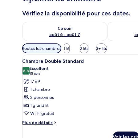
Vérifiez la disponibilité pour ces dates.
Vérifier la disponibilité pour ce soir août 6 - août 7
Vérifier la di
Ce soir
août 6 - août 7
a
Filtres
Toutes les chambres
1 lit
2 lits
3+ lits
disponibles
Afficher
Une chambre d’hôtel équipée d’u
pour
9
Chambre Double Standard
toutes
les
Excellent
les
8,8
chambres
8,8 sur 10
(15 avis)
15 avis
photos
17 m²
pour
1 chambre
ce
2 personnes
type
1 grand lit
de
Wi-Fi gratuit
chambre :
Chambre
Plus
Plus de détails
Double
de
détails
Standard
Voir les pri