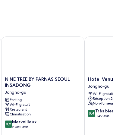
NINE TREE BY PARNAS SEOUL INSADONG
Hotel Venue G
NINE
Hotel
NINE TREE BY PARNAS SEOUL
Hotel Venue G
TREE
Venue
INSADONG
Jongno-gu
BY
G
Jongno-gu
Wi-Fi gratuit
PARNAS
Jongno-
Réception 24 h/24
SEOUL
Parking
gu
Non-fumeurs
Wi-Fi gratuit
INSADONG
Restaurant
8.4
Jongno-
Très bien
8,4
Climatisation
sur
gu
1 149 avis
9.2
10,
Merveilleux
9,2
sur
Très
2 052 avis
10,
bien,