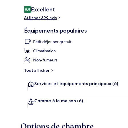
Avis
Excellent
8,8
8,8 sur 10
voyageurs
Afficher 399 avis
Salle de bain
Équipements populaires
Petit déjeuner gratuit
Climatisation
Non-fumeurs
Tout afficher
Services et équipements principaux
(6)
Comme à la maison
(6)
Options de chambre