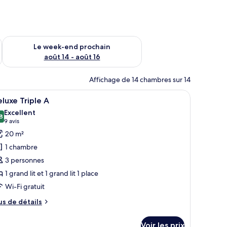
-end août 7 - août 9
Vérifier la disponibilité pour le week-end prochain août 14 - a
Le week-end prochain
août 14 - août 16
Affichage de 14 chambres sur 14
ge de lit blanc, un mur rose, un miroir de salle de bain et un appareil de clima
fficher
Une chambre d’hôtel avec un lit simple, un bur
12
luxe Triple A
outes
Excellent
s
8
8,8 sur 10
(9 avis)
9 avis
hotos
20 m²
our
1 chambre
e
3 personnes
ype
1 grand lit et 1 grand lit 1 place
e
Wi-Fi gratuit
hambre :
eluxe
us
us de détails
riple
e
tails
Voir les prix