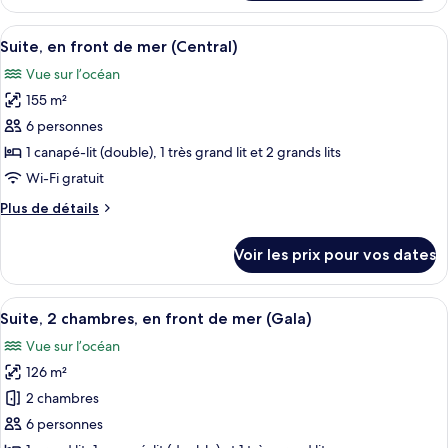
le
(Penthouse)
type
Afficher
Articles gratuits dans le mini-bar, cof
11
de
Suite, en front de mer (Central)
toutes
chambre
Vue sur l’océan
Suite,
les
1
155 m²
photos
chambre
pour
6 personnes
(Penthouse)
ce
1 canapé-lit (double), 1 très grand lit et 2 grands lits
type
Wi-Fi gratuit
de
Plus
Plus de détails
chambre :
de
Suite,
détails
Voir les prix pour vos dates
sur
en
le
front
type
Afficher
Une chambre d’hôtel avec deux lits, un
de
13
de
Suite, 2 chambres, en front de mer (Gala)
toutes
mer
chambre
Vue sur l’océan
Suite,
les
(Central)
en
126 m²
photos
front
pour
2 chambres
de
ce
mer
6 personnes
(Central)
type