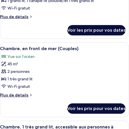
1 grand lit, 1 canapé-lit (double) et 1 très grand lit
de
Wi-Fi gratuit
chambre :
Plus
Plus de détails
Suite,
de
2
détails
Voir les prix pour vos dates
chambres,
sur
le
en
type
Afficher
Une chambre d’hôtel avec un grand lit,
front
10
de
Chambre, en front de mer (Couples)
toutes
de
chambre
Vue sur l’océan
Suite,
les
mer
2
45 m²
photos
(Gala)
chambres,
pour
2 personnes
en
ce
front
1 très grand lit
de
type
Wi-Fi gratuit
mer
de
(Gala)
Plus
Plus de détails
chambre :
de
Chambre,
détails
Voir les prix pour vos dates
sur
en
le
front
type
Afficher
Une chambre d’hôtel dotée d’un grand l
de
9
de
Chambre, 1 très grand lit, accessible aux personnes à