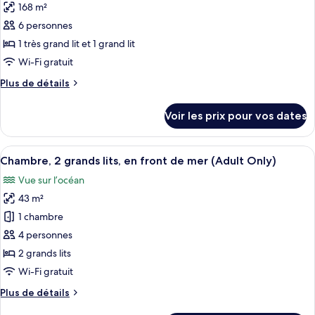
1
168 m²
photos
1
très
pour
6 personnes
canapé-
grand
ce
lit
lit,
1 très grand lit et 1 grand lit
et
type
en
Wi-Fi gratuit
1
de
front
canapé-
Plus
Plus de détails
chambre :
de
lit,
de
Suite,
en
détails
mer
Voir les prix pour vos dates
front
sur
2
de
le
chambres
mer
type
Afficher
Articles gratuits dans le mini-bar, cof
(Penthouse)
5
de
Chambre, 2 grands lits, en front de mer (Adult Only)
toutes
chambre
Vue sur l’océan
Suite,
les
2
43 m²
photos
chambres
pour
1 chambre
(Penthouse)
ce
4 personnes
type
2 grands lits
de
Wi-Fi gratuit
chambre :
Plus
Plus de détails
Chambre,
de
2