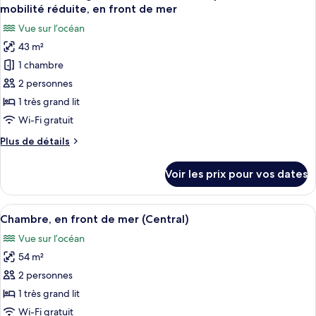
toutes
mer
chambre
mobilité réduite, en front de mer
Chambre,
les
(Couples)
Vue sur l’océan
en
photos
front
43 m²
pour
de
1 chambre
ce
mer
(Couples)
type
2 personnes
de
1 très grand lit
chambre :
Wi-Fi gratuit
Chambre,
Plus
Plus de détails
1
de
très
détails
Voir les prix pour vos dates
sur
grand
le
lit,
type
Afficher
Articles gratuits dans le mini-bar, cof
accessible
14
de
Chambre, en front de mer (Central)
toutes
aux
chambre
Vue sur l’océan
Chambre,
les
personnes
1
54 m²
photos
à
très
pour
2 personnes
mobilité
grand
ce
lit,
réduite,
1 très grand lit
accessible
type
en
Wi-Fi gratuit