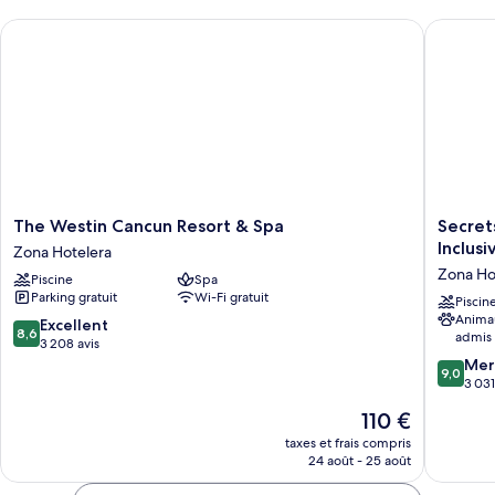
chambre
The Westin Cancun Resort & Spa
Secrets T
Chambre
The
Secrets
The Westin Cancun Resort & Spa
Secret
Westin
The
Inclusi
Zona Hotelera
Cancun
Vine
Zona Ho
Piscine
Spa
Resort
Cancun
Parking gratuit
Wi-Fi gratuit
&
-
Piscin
Anima
Spa
Adults
8.6
Excellent
8,6
admis
Zona
Only
sur
3 208 avis
Hotelera
-
10,
9.0
Mer
9,0
All
Excellent,
sur
3 031
Inclusiv
3 208 avis
10,
Le
110 €
Zona
Merveill
nouveau
Hoteler
3 031 avi
taxes et frais compris
prix
24 août - 25 août
est