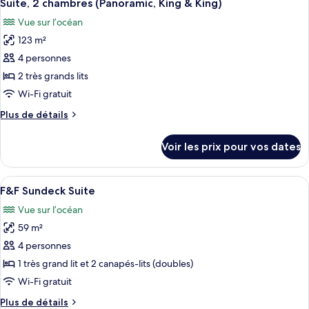
13
de
Suite, 2 chambres (Panoramic, King & King)
toutes
en
chambre
Vue sur l’océan
Chambre,
les
front
2
123 m²
photos
de
grands
pour
4 personnes
mer
lits,
ce
en
2 très grands lits
front
type
Wi-Fi gratuit
de
de
mer
Plus
Plus de détails
chambre :
de
Suite,
détails
Voir les prix pour vos dates
sur
2
le
chambres
type
Afficher
Articles gratuits dans le mini-bar, cof
(Panoramic,
15
de
F&F Sundeck Suite
toutes
King
chambre
Vue sur l’océan
Suite,
les
&
2
59 m²
photos
King)
chambres
pour
4 personnes
(Panoramic,
ce
King
1 très grand lit et 2 canapés-lits (doubles)
&
type
Wi-Fi gratuit
King)
de
Plus
Plus de détails