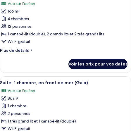
Vue sur l’océan
Suite
les
Panoramique,
166 m²
photos
3
pour
4 chambres
chambres
ce
12 personnes
type
1 canapé-lit (double), 2 grands lits et 2 très grands lits
de
Wi-Fi gratuit
chambre :
Plus
Plus de détails
Suite
de
Panoramique,
détails
Voir les prix pour vos dates
4
sur
le
chambres
type
Afficher
Télévision LED de 65 pouces avec chaîne
11
de
Suite, 1 chambre, en front de mer (Gala)
toutes
chambre
Vue sur l’océan
Suite
les
Panoramique,
86 m²
photos
4
pour
1 chambre
chambres
ce
2 personnes
type
1 très grand lit et 1 canapé-lit (double)
de
Wi-Fi gratuit