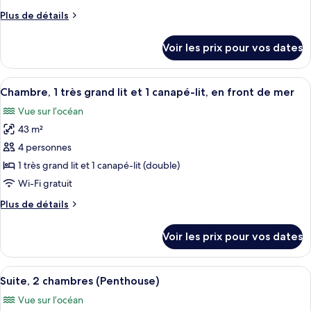
chambre :
Plus
Plus de détails
Suite,
de
1
détails
Voir les prix pour vos dates
chambre,
sur
le
en
type
Afficher
Articles gratuits dans le mini-bar, cof
front
14
de
Chambre, 1 très grand lit et 1 canapé-lit, en front de mer
toutes
de
chambre
Vue sur l’océan
Suite,
les
mer
1
43 m²
photos
(Gala)
chambre,
pour
4 personnes
en
ce
front
1 très grand lit et 1 canapé-lit (double)
de
type
Wi-Fi gratuit
mer
de
(Gala)
Plus
Plus de détails
chambre :
de
Chambre,
détails
Voir les prix pour vos dates
sur
1
le
très
type
Afficher
Un salon moderne avec une grande fenê
grand
17
de
Suite, 2 chambres (Penthouse)
toutes
lit
chambre
Vue sur l’océan
Chambre,
les
et