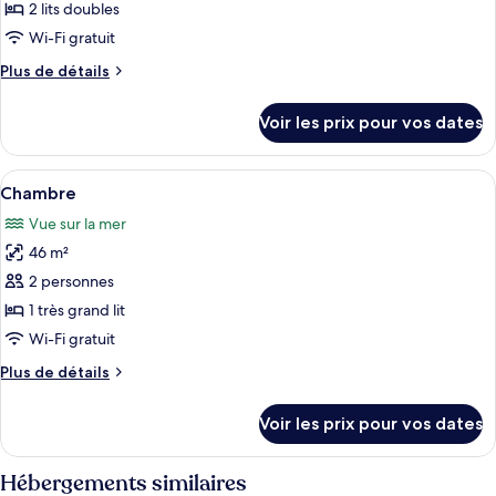
ce
2 lits doubles
type
Wi-Fi gratuit
de
Plus
Plus de détails
chambre :
de
Chambre
détails
Voir les prix pour vos dates
sur
le
type
Afficher
Une chambre d’hôtel avec un grand lit,
6
de
Chambre
toutes
chambre
Vue sur la mer
Chambre
les
46 m²
photos
pour
2 personnes
ce
1 très grand lit
type
Wi-Fi gratuit
de
Plus
Plus de détails
chambre :
de
Chambre
détails
Voir les prix pour vos dates
sur
le
type
Hébergements similaires
de