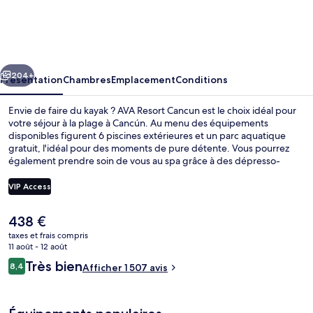
Resort
Cancun
cédent
Suivant
204+
Présentation
Chambres
Emplacement
Conditions
Envie de faire du kayak ? AVA Resort Cancun est le choix idéal pour
votre séjour à la plage à Cancún. Au menu des équipements
disponibles figurent 6 piscines extérieures et un parc aquatique
gratuit, l'idéal pour des moments de pure détente. Vous pourrez
également prendre soin de vous au spa grâce à des dépresso-
massages, des enveloppements corporels et des soins du visage.
Les options de restauration comprennent 14 restaurants, tandis que
VIP Access
les 2 bars en bord de piscine vous invitent à siroter des boissons
rafraîchissantes. Cet hébergement de luxe abrite en outre 2 bars en
Le
438 €
milieu de piscine, une discothèque et un club pour enfants (gratuit).
Articles gratuits dans le mini-bar, cof
prix
taxes et frais compris
actuel
11 août - 12 août
est
Avis
Très bien
8,4
Afficher 1 507 avis
de
8,4 sur 10
voyageurs
438 €.