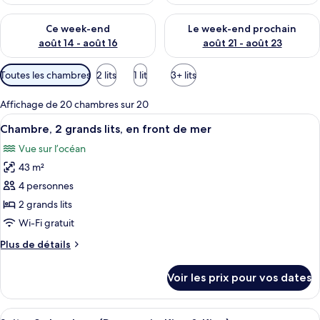
Vérifier la disponibilité pour ce week-end août 14 - août 16
Vérifier la disponibilité pour
Ce week-end
Le week-end prochain
août 14 - août 16
août 21 - août 23
Filtres
Toutes les chambres
2 lits
1 lit
3+ lits
disponibles
pour
Affichage de 20 chambres sur 20
les
Afficher
Une chambre d’hôtel avec deux lits, un
10
Chambre, 2 grands lits, en front de mer
chambres
toutes
Vue sur l’océan
les
43 m²
photos
pour
4 personnes
ce
2 grands lits
type
Wi-Fi gratuit
de
Plus
Plus de détails
chambre :
de
Chambre,
détails
Voir les prix pour vos dates
sur
2
le
grands
type
Afficher
Une chambre d’hôtel avec un grand lit,
lits,