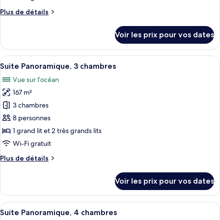
aux
de
front
personnes
Plus
Plus de détails
chambre :
de
à
de
Chambre,
mobilité
détails
mer
Voir les prix pour vos dates
réduite,
sur
en
en
le
front
front
type
Afficher
Une chambre d’hôtel avec deux lits, un
de
de
13
de
Suite Panoramique, 3 chambres
toutes
mer
mer
chambre
Vue sur l’océan
Chambre,
les
(Central)
en
167 m²
photos
front
pour
3 chambres
de
ce
mer
8 personnes
(Central)
type
1 grand lit et 2 très grands lits
de
Wi-Fi gratuit
chambre :
Plus
Plus de détails
Suite
de
Panoramique,
détails
Voir les prix pour vos dates
3
sur
le
chambres
type
Afficher
Une chambre d’hôtel avec un grand lit, 
13
de
Suite Panoramique, 4 chambres
toutes
chambre