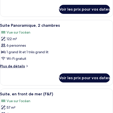
chambre :
de
F&F
détails
Voir les prix pour vos dates
sur
Sundeck
le
Suite
type
Afficher
Une chambre d’hôtel moderne dotée d’
16
de
Suite Panoramique, 2 chambres
toutes
chambre
Vue sur l’océan
F&F
les
Sundeck
122 m²
photos
Suite
pour
6 personnes
ce
1 grand lit et 1 très grand lit
type
Wi-Fi gratuit
de
Plus
Plus de détails
chambre :
de
Suite
détails
Voir les prix pour vos dates
sur
Panoramique,
le
2
type
Afficher
Un espace spa doté d'un jacuzzi, de me
chambres
11
de
Suite, en front de mer (F&F)
toutes
chambre
Vue sur l’océan
Suite
les
Panoramique,
57 m²
photos
2