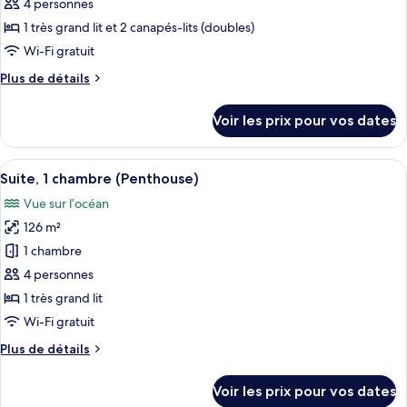
pour
4 personnes
chambres
ce
1 très grand lit et 2 canapés-lits (doubles)
type
Wi-Fi gratuit
de
Plus
Plus de détails
chambre :
de
Suite,
détails
Voir les prix pour vos dates
sur
en
le
front
type
Afficher
Une chambre d’hôtel dotée d’un grand l
de
13
de
Suite, 1 chambre (Penthouse)
toutes
mer
chambre
Vue sur l’océan
Suite,
les
(F&F)
en
126 m²
photos
front
pour
1 chambre
de
ce
mer
4 personnes
(F&F)
type
1 très grand lit
de
Wi-Fi gratuit
chambre :
Plus
Plus de détails
Suite,
de
1
détails
Voir les prix pour vos dates
chambre
sur