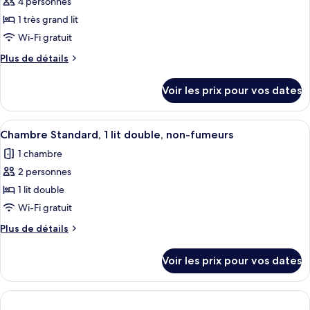
4 personnes
pour
fumeurs
lit
1 très grand lit
ce
double,
non-
type
Wi-Fi gratuit
fumeurs
de
Plus
Plus de détails
chambre :
de
détails
Suite
Voir les prix pour vos dates
sur
Junior,
le
1
type
Afficher
Une chambre d’hôtel avec un grand lit
3
très
de
Chambre Standard, 1 lit double, non-fumeurs
toutes
chambre
grand
1 chambre
Suite
les
lit,
Junior,
2 personnes
photos
balcon,
1
pour
1 lit double
très
vue
ce
grand
Wi-Fi gratuit
mer
lit,
type
(with
Plus
Plus de détails
balcon,
de
de
Sofabed)
vue
chambre :
détails
mer
Voir les prix pour vos dates
sur
Chambre
(with
le
Sofabed)
Standard,
type
1
de