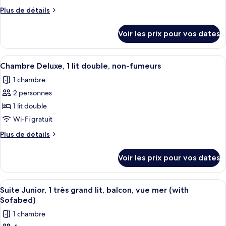
balcon,
type
Plus
Plus de détails
vue
de
de
mer
chambre :
détails
Voir les prix pour vos dates
sur
Chambre
le
Supérieure,
type
Afficher
Une chambre avec un lit, un bureau et 
1
6
de
Chambre Deluxe, 1 lit double, non-fumeurs
toutes
chambre
lit
1 chambre
Chambre
les
double,
Supérieure,
2 personnes
photos
balcon,
1
pour
1 lit double
vue
lit
ce
double,
Wi-Fi gratuit
mer
balcon,
type
Plus
Plus de détails
vue
de
de
mer
chambre :
détails
Voir les prix pour vos dates
sur
Chambre
le
Deluxe,
type
Afficher
Une chambre d’hôtel avec un lit, une é
1
6
de
Suite Junior, 1 très grand lit, balcon, vue mer (with
toutes
chambre
lit
Sofabed)
Chambre
les
double,
1 chambre
Deluxe,
photos
non-
1