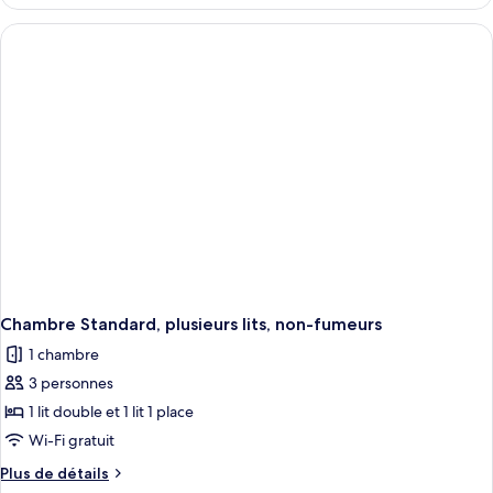
le
type
de
chambre
Chambre
Standard,
1
lit
une
place,
non-
fumeurs,
vue
mer
Chambre Standard, plusieurs lits, non-fumeurs
1 chambre
3 personnes
1 lit double et 1 lit 1 place
Wi-Fi gratuit
Plus
Plus de détails
de