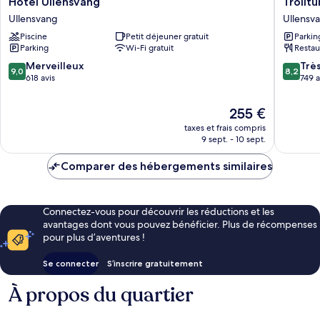
Breakfast
Hotel Ullensvang
Trollt
Fi
Ullensvang
Hotel
Ullensvang
Ullensv
Full
Ullensvang
Ullensv
Breakfast
Piscine
Petit déjeuner gratuit
Parkin
Parking
Wi-Fi gratuit
Restau
9.0
8.2
Merveilleux
Trè
9,0
8,2
sur
sur
618 avis
749 a
10,
10,
Merveilleux,
Très
Le
255 €
618 avis
bien,
nouveau
taxes et frais compris
749 avis
prix
9 sept. - 10 sept.
est
de
Comparer des hébergements similaires
255 €
Connectez-vous pour découvrir les réductions et les
avantages dont vous pouvez bénéficier. Plus de récompenses
pour plus d’aventures !
Se connecter
S’inscrire gratuitement
À propos du quartier