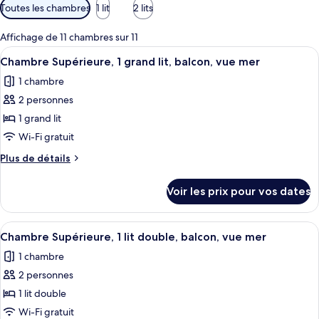
Filtres
Toutes les chambres
1 lit
2 lits
disponibles
pour
Affichage de 11 chambres sur 11
les
Afficher
Une chambre d’hôtel avec un lit, une 
5
Chambre Supérieure, 1 grand lit, balcon, vue mer
chambres
toutes
1 chambre
les
2 personnes
photos
pour
1 grand lit
ce
Wi-Fi gratuit
type
Plus
Plus de détails
de
de
chambre :
détails
Voir les prix pour vos dates
sur
Chambre
le
Supérieure,
type
Afficher
Une chambre d’hôtel avec un lit, une 
1
8
de
Chambre Supérieure, 1 lit double, balcon, vue mer
toutes
chambre
grand
1 chambre
Chambre
les
lit,
Supérieure,
2 personnes
photos
balcon,
1
pour
1 lit double
vue
grand
ce
lit,
Wi-Fi gratuit
mer