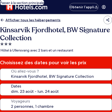
Passer à la section principale
Obtenir l’appli
Afficher tous les hébergements
Kinsarvik Fjordhotel, BW Signature
Collection
Hébergement
3.0 étoiles
Hôtel à Ullensvang avec 2 bars et un restaurant
Choisissez des dates pour voir les prix
Où allez-vous ?
Dates
Voyageurs