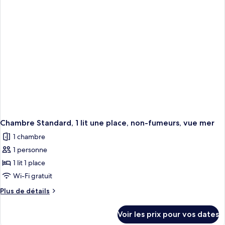
chambre
lit
Chambre
double,
Standard,
non-
1
fumeurs
lit
double,
non-
fumeurs
Chambre Standard, 1 lit une place, non-fumeurs, vue mer
1 chambre
1 personne
1 lit 1 place
Wi-Fi gratuit
Plus
Plus de détails
de
détails
Voir les prix pour vos dates
sur