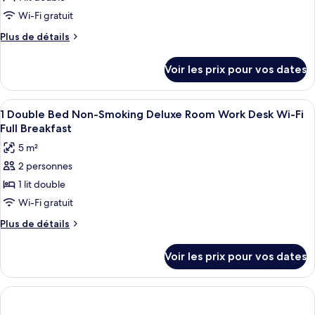
Wi-Fi gratuit
Plus
Plus de détails
de
détails
Voir les prix pour vos dates
sur
le
type
Afficher
Une chambre d’hôtel avec un lit, un b
6
de
1 Double Bed Non-Smoking Deluxe Room Work Desk Wi-Fi
toutes
chambre
Full Breakfast
Chambre
les
5 m²
Supérieure,
photos
1
2 personnes
pour
lit
1 lit double
ce
double,
balcon,
type
Wi-Fi gratuit
vue
de
Plus
Plus de détails
mer
chambre :
de
(Pet
détails
1
Friendly)
Voir les prix pour vos dates
sur
Double
le
Bed
type
Non-
de
chambre