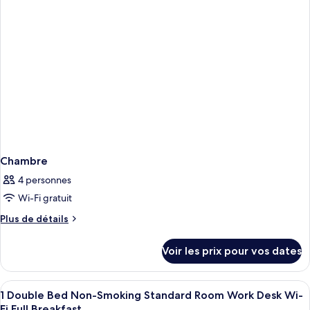
Smoking
1
Deluxe
Double
Room
Bed
Non-
Work
Smoking
Desk
Deluxe
Wi-
Room
Fi
Work
Desk
Full
Wi-
Breakfast
Fi
Full
Breakfast
Chambre
4 personnes
Wi-Fi gratuit
Plus
Plus de détails
de
détails
Voir les prix pour vos dates
sur
le
type
Afficher
Une chambre d’hôtel avec un lit, deux
3
de
1 Double Bed Non-Smoking Standard Room Work Desk Wi-
toutes
chambre
Fi Full Breakfast