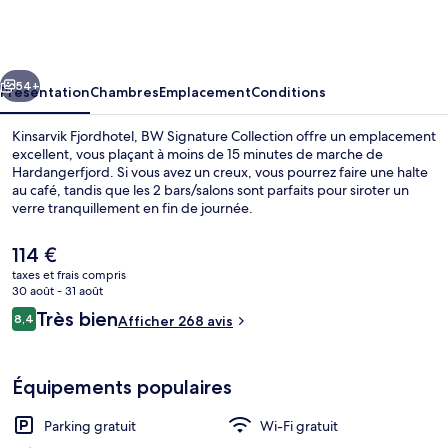
Fjordhotel,
BW
Signature
cédent
Suivant
Collection
54+
Présentation
Chambres
Emplacement
Conditions
Kinsarvik Fjordhotel, BW Signature Collection offre un emplacement
excellent, vous plaçant à moins de 15 minutes de marche de
Hardangerfjord. Si vous avez un creux, vous pourrez faire une halte
au café, tandis que les 2 bars/salons sont parfaits pour siroter un
verre tranquillement en fin de journée.
Le
114 €
prix
taxes et frais compris
actuel
30 août - 31 août
Équipements de la chambre
est
Avis
Très bien
8,4
Afficher 268 avis
de
8,4 sur 10
voyageurs
114 €.
Équipements populaires
Parking gratuit
Wi-Fi gratuit