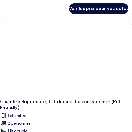
détails
Voir les prix pour vos dates
sur
le
type
de
chambre
Chambre
Standard,
plusieurs
lits,
non-
fumeurs
Chambre Supérieure, 1 lit double, balcon, vue mer (Pet
Friendly)
1 chambre
2 personnes
1 lit double