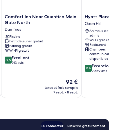
Comfort
Hyatt
Comfort Inn Near Quantico Main
Hyatt Place Nationa
Inn
Place
Gate North
Oxon Hill
Near
National
Dumfries
Animaux de compagnie
Quantico
Harbor
admis
Main
Piscine
Oxon
Wi-Fi gratuit
Petit déjeuner gratuit
Gate
Hill
Restaurant
Parking gratuit
North
Chambres
Wi-Fi gratuit
Dumfries
communicantes
8.6
Excellent
disponibles
8,6
sur
913 avis
9.4
Exceptionnel
10,
9,4
sur
2 359 avis
Excellent,
10,
913 avis
Le
92 €
Exceptionnel,
nouveau
2 359 avis
taxes et frais compris
tax
prix
7 sept. - 8 sept.
est
de
92 €
Se connecter
S’inscrire gratuitement