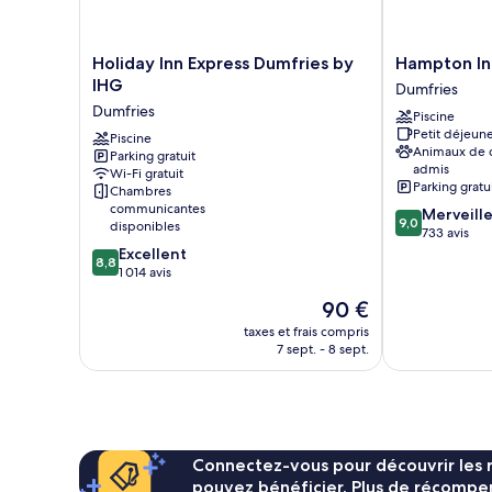
à
grand
lit,
mobilité
accessible
réduite
Holiday
Hampton
Holiday Inn Express Dumfries by
Hampton In
aux
Inn
Inn
IHG
personnes
Dumfries
Express
Dumfries/Qua
à
Dumfries
Piscine
Dumfries
Dumfries
mobilité
Petit déjeune
by
Piscine
réduite
Animaux de
Parking gratuit
IHG
admis
Wi-Fi gratuit
Dumfries
Parking gratu
Chambres
communicantes
9.0
Merveill
9,0
disponibles
sur
733 avis
8.8
10,
Excellent
8,8
sur
Merveilleux,
1 014 avis
10,
733 avis
Le
90 €
Excellent,
nouveau
1 014 avis
taxes et frais compris
prix
7 sept. - 8 sept.
est
de
90 €
Connectez-vous pour découvrir les 
pouvez bénéficier. Plus de récompen