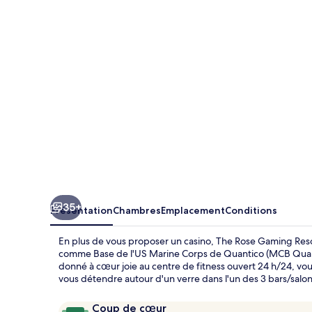
Gaming
Resort
35+
Présentation
Chambres
Emplacement
Conditions
En plus de vous proposer un casino, The Rose Gaming Resor
comme Base de l'US Marine Corps de Quantico (MCB Quanti
donné à cœur joie au centre de fitness ouvert 24 h/24, vou
vous détendre autour d'un verre dans l'un des 3 bars/salon
Avis
9,6
Coup de cœur