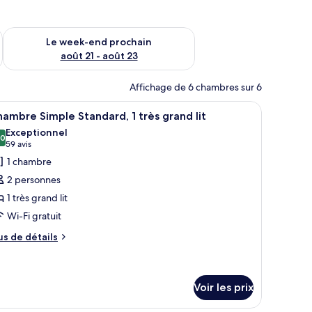
-end août 14 - août 16
Vérifier la disponibilité pour le week-end prochain août 21 - 
Le week-end prochain
août 21 - août 23
Affichage de 6 chambres sur 6
ne table de chevet avec une lampe et un tableau encadré au mur.
fficher
Une chambre d’hôtel moderne avec un grand lit
6
ambre Simple Standard, 1 très grand lit
outes
Exceptionnel
s
,0
10,0 sur 10
(59 avis)
59 avis
hotos
1 chambre
our
2 personnes
e
1 très grand lit
ype
Wi-Fi gratuit
e
hambre :
us
us de détails
e
hambre
tails
imple
r
tandard,
Voir les prix
pe
e