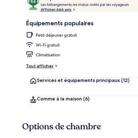
voyageurs
L
sur
Les hébergements les mieux notés par les voyageurs
e
Afficher 666 avis
10,
s
Coup
Petit déjeune
Équipements populaires
de
h
cœur
é
Petit déjeuner gratuit
b
e
Wi-Fi gratuit
r
g
Climatisation
e
m
Tout afficher
e
n
Services et équipements principaux
(12)
t
s
l
Comme à la maison
(6)
e
s
m
Options de chambre
i
e
u