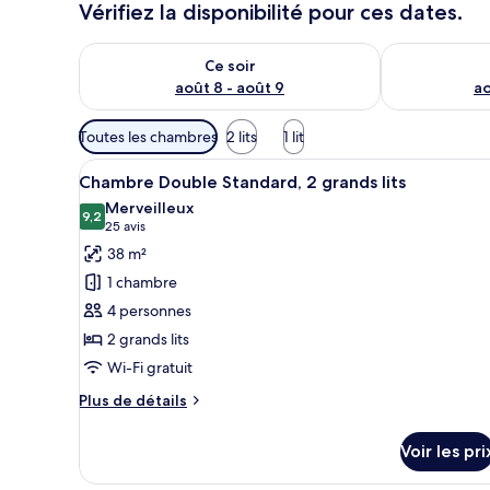
Vérifiez la disponibilité pour ces dates.
x
Vérifier la disponibilité pour ce soir août 8 - août 9
Vérifier la di
n
Ce soir
o
août 8 - août 9
ao
t
é
Filtres
s
Toutes les chambres
2 lits
1 lit
disponibles
Afficher
Une chambre d’hôtel avec deux 
pour
p
6
Chambre Double Standard, 2 grands lits
toutes
a
les
Merveilleux
r
les
9,2
chambres
9,2 sur 10
(25 avis)
25 avis
photos
l
38 m²
pour
e
1 chambre
s
ce
4 personnes
type
v
2 grands lits
de
o
Wi-Fi gratuit
chambre :
y
a
Chambre
Plus
Plus de détails
g
Double
de
e
détails
Standard,
u
Voir les pri
sur
2
r
le
s