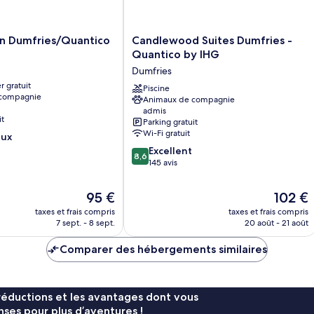
grand
lit
lit
Candlewood
n Dumfries/Quantico
Candlewood Suites Dumfries -
Suites
Quantico by IHG
ntico
Dumfries
Dumfries
-
r gratuit
Quantico
Piscine
 compagnie
Animaux de compagnie
by
admis
IHG
it
Parking gratuit
Dumfries
Wi-Fi gratuit
eux
8.6
Excellent
8,6
sur
145 avis
10,
Excellent,
Le
Le
95 €
102 €
145 avis
nouveau
nouveau
taxes et frais compris
taxes et frais compris
prix
prix
7 sept. - 8 sept.
20 août - 21 août
est
est
de
de
Comparer des hébergements similaires
95 €
102 €
réductions et les avantages dont vous
ses pour plus d’aventures !