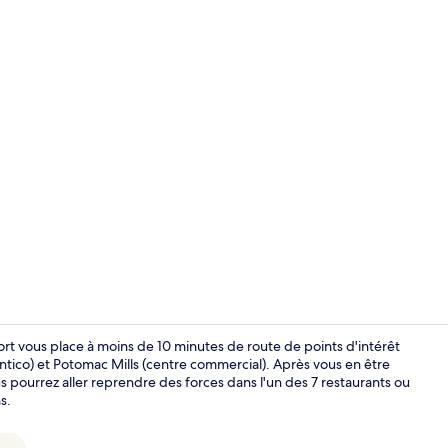
Vidéo de l’
t vous place à moins de 10 minutes de route de points d'intérêt
co) et Potomac Mills (centre commercial). Après vous en être
s pourrez aller reprendre des forces dans l'un des 7 restaurants ou
Hall
s.