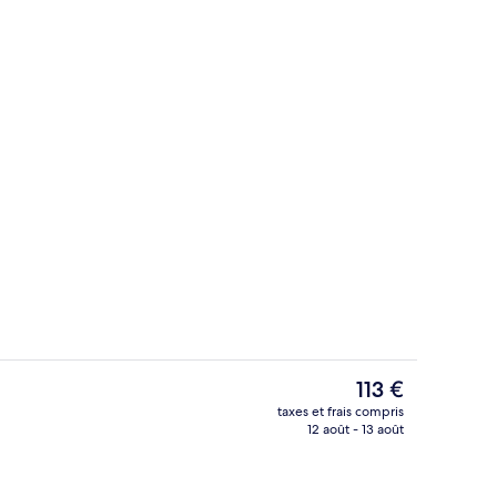
Literie de qualité supérieure, coffres
hébergement
Le
113 €
prix
taxes et frais compris
actuel
12 août - 13 août
Literie de qualité supérieure, coffres
est
de
113 €.