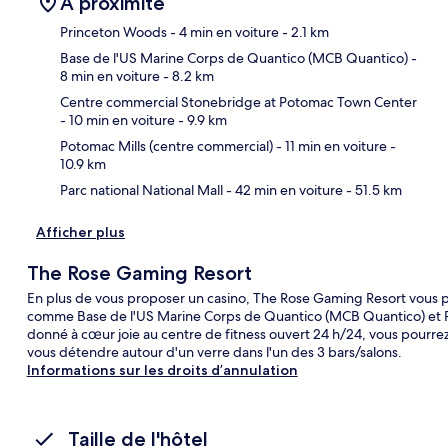
À proximité
Princeton Woods
- 4 min en voiture
- 2.1 km
Base de l'US Marine Corps de Quantico (MCB Quantico)
-
8 min en voiture
- 8.2 km
Car
Centre commercial Stonebridge at Potomac Town Center
- 10 min en voiture
- 9.9 km
Potomac Mills (centre commercial)
- 11 min en voiture
-
10.9 km
Parc national National Mall
- 42 min en voiture
- 51.5 km
Afficher plus
The Rose Gaming Resort
En plus de vous proposer un casino, The Rose Gaming Resort vous pl
comme Base de l'US Marine Corps de Quantico (MCB Quantico) et Po
donné à cœur joie au centre de fitness ouvert 24 h/24, vous pourrez 
vous détendre autour d'un verre dans l'un des 3 bars/salons.
Informations sur les droits d’annulation
Taille de l'hôtel