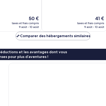
536 avis
Le
Le
50 €
41 €
nouveau
nouvea
taxes et frais compris
taxes et frais compris
prix
prix
9 août - 10 août
9 août - 10 août
est
est
de
de
Comparer des hébergements similaires
50 €
41 €
réductions et les avantages dont vous
ses pour plus d’aventures !