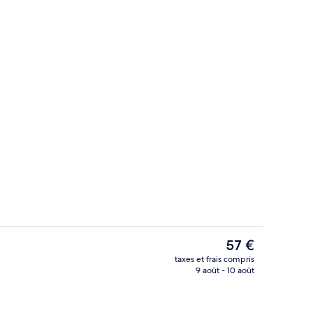
2 bars
Le
57 €
prix
taxes et frais compris
actuel
9 août - 10 août
Bureau, fer et planche à repasser, Wi-F
est
de
57 €.