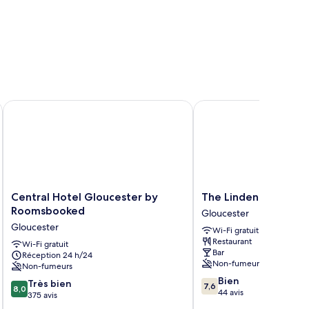
Central Hotel Gloucester by Roomsbooked
The Linden Tree
Central
The
Central Hotel Gloucester by
The Linden Tree
Hotel
Linden
Roomsbooked
Gloucester
Gloucester
Tree
Gloucester
Wi-Fi gratuit
by
Gloucester
Restaurant
Roomsbooked
Wi-Fi gratuit
Bar
Réception 24 h/24
Gloucester
Non-fumeurs
Non-fumeurs
7.6
Bien
8.0
Très bien
7,6
8,0
sur
44 avis
sur
375 avis
10,
10,