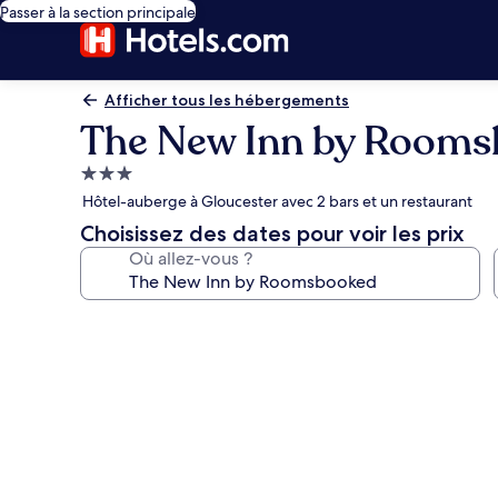
Passer à la section principale
Afficher tous les hébergements
The New Inn by Room
Hébergement
3.0 étoiles
Hôtel-auberge à Gloucester avec 2 bars et un restaurant
Choisissez des dates pour voir les prix
Où allez-vous ?
Galerie
photos
de
l’hébergement
The
New