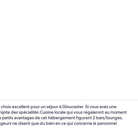
Balcon
hoix excellent pour un séjour à Gloucester. Si vous avez une
ijote des spécialités Cuisine locale qui vous régaleront au moment
res petits avantages de cet hébergement figurent 2 bars/lounges,
2 bars
yageurs ne disent que du bien en ce qui concerne le personnel