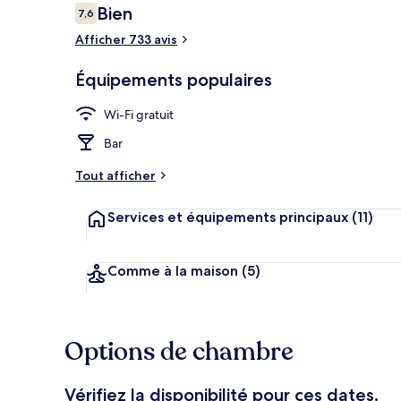
Avis
Bien
7,6
7,6 sur 10
voyageurs
Afficher 733 avis
Cour
Équipements populaires
Wi-Fi gratuit
Bar
Tout afficher
Services et équipements principaux
(11)
Comme à la maison
(5)
Options de chambre
Vérifiez la disponibilité pour ces dates.