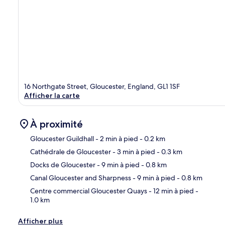
16 Northgate Street, Gloucester, England, GL1 1SF
Afficher la carte
À proximité
Gloucester Guildhall
- 2 min à pied
- 0.2 km
Cathédrale de Gloucester
- 3 min à pied
- 0.3 km
Car
Docks de Gloucester
- 9 min à pied
- 0.8 km
Canal Gloucester and Sharpness
- 9 min à pied
- 0.8 km
Centre commercial Gloucester Quays
- 12 min à pied
-
1.0 km
Afficher plus