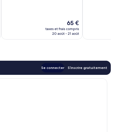
Bien,
Très
44 avis
bien,
375 avis
Le
65 €
u
nouveau
taxes et frais compris
tax
prix
20 août - 21 août
est
de
65 €
Se connecter
S’inscrire gratuitement