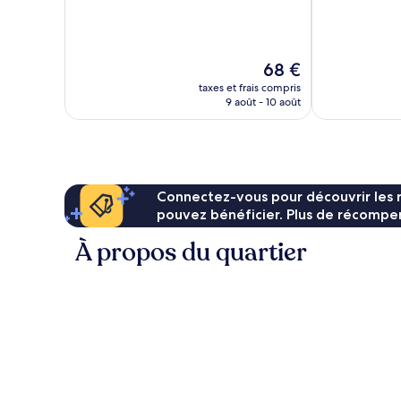
10,
10,
Bien,
Bien,
261 avis
362 avis
Le
68 €
nouveau
taxes et frais compris
prix
9 août - 10 août
est
de
68 €
Connectez-vous pour découvrir les 
pouvez bénéficier. Plus de récompen
À propos du quartier