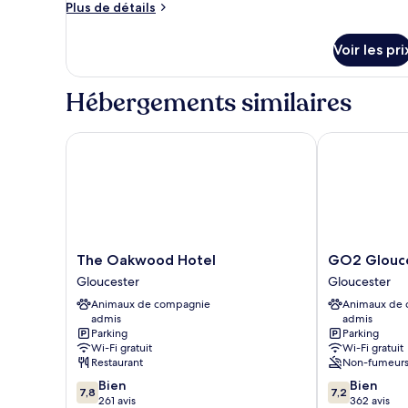
Plus
Plus de détails
de
de
chambre :
détails
Voir les pri
sur
Chambre
le
Double
type
Hébergements similaires
ou
de
chambre
avec
Chambre
The Oakwood Hotel
GO2 Gloucest
lits
Double
jumeaux
ou
avec
lits
jumeaux
The
GO2
The Oakwood Hotel
GO2 Glouce
Oakwood
Gloucester
Gloucester
Gloucester
Hotel
Hotel
Animaux de compagnie
Animaux de
Gloucester
by
admis
admis
OYO
Parking
Parking
Gloucester
Wi-Fi gratuit
Wi-Fi gratuit
Restaurant
Non-fumeur
7.8
7.2
Bien
Bien
7,8
7,2
sur
sur
261 avis
362 avis