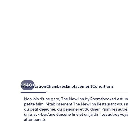
Inn
by
Roomsbooked
40+
Présentation
Chambres
Emplacement
Conditions
Non loin d'une gare, The New Inn by Roomsbooked est un c
petite faim, l'établissement The New Inn Restaurant vous m
du petit déjeuner, du déjeuner et du dîner. Parmi les aut
un snack-bar/une épicerie fine et un jardin. Les autres vo
attentionné.