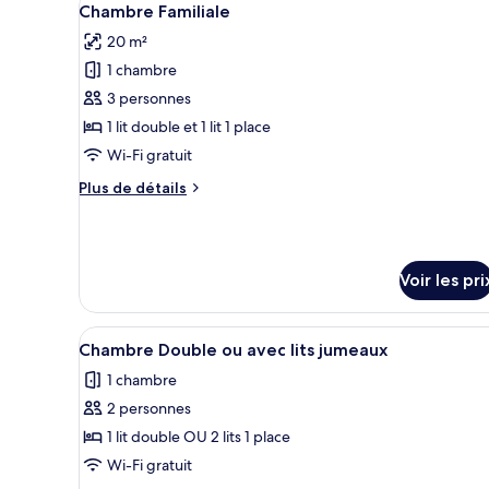
6
Chambre Familiale
Chambre
toutes
Simple
20 m²
les
1 chambre
photos
pour
3 personnes
ce
1 lit double et 1 lit 1 place
type
Wi-Fi gratuit
de
Plus
Plus de détails
chambre :
de
Chambre
détails
sur
Familiale
le
Voir les pri
type
de
chambre
Afficher
Bureau, fer et planche à repass
Chambre
3
Chambre Double ou avec lits jumeaux
toutes
Familiale
1 chambre
les
2 personnes
photos
pour
1 lit double OU 2 lits 1 place
ce
Wi-Fi gratuit
type