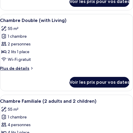
Voir les prix pour vos dates
sur
Familiale
le
(2
type
Afficher
Une chambre d’hôtel avec deux lits, u
adults
4
de
Chambre Double (with Living)
toutes
and
chambre
55 m²
Chambre
les
1
Familiale
1 chambre
photos
child)
(2
pour
2 personnes
adults
ce
and
2 lits 1 place
1
type
Wi-Fi gratuit
child)
de
Plus
Plus de détails
chambre :
de
Chambre
détails
Voir les prix pour vos dates
sur
Double
le
(with
type
Afficher
Une chambre d’hôtel avec deux lits, u
Living)
4
de
Chambre Familiale (2 adults and 2 children)
toutes
chambre
55 m²
Chambre
les
Double
1 chambre
photos
(with
pour
4 personnes
Living)
ce
4 lits 1 place