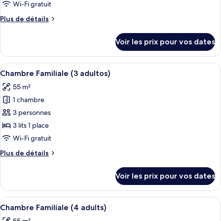
ce
Wi-Fi gratuit
type
Plus
Plus de détails
de
de
chambre :
détails
Voir les prix pour vos dates
sur
Chambre
le
Double
type
Afficher
Une chambre d’hôtel avec deux lits, u
Standard
4
de
Chambre Familiale (3 adultos)
toutes
chambre
55 m²
Chambre
les
Double
1 chambre
photos
Standard
pour
3 personnes
ce
3 lits 1 place
type
Wi-Fi gratuit
de
Plus
Plus de détails
chambre :
de
Chambre
détails
Voir les prix pour vos dates
sur
Familiale
le
(3
type
Afficher
Une chambre d’hôtel avec deux lits, u
adultos)
4
de
Chambre Familiale (4 adults)
toutes
chambre