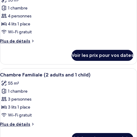
55 m²
Chambre
les
Familiale
1 chambre
photos
(3
pour
4 personnes
adultos)
ce
4 lits 1 place
type
Wi-Fi gratuit
de
Plus
Plus de détails
chambre :
de
Chambre
détails
Voir les prix pour vos dates
sur
Familiale
le
(4
type
Afficher
Une chambre d’hôtel avec un lit, une 
adults)
4
de
Chambre Familiale (2 adults and 1 child)
toutes
chambre
55 m²
Chambre
les
Familiale
1 chambre
photos
(4
pour
3 personnes
adults)
ce
3 lits 1 place
type
Wi-Fi gratuit
de
Plus
Plus de détails
chambre :
de
Chambre
détails