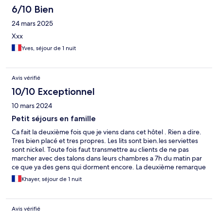
6/10 Bien
24 mars 2025
Xxx
Yves, séjour de 1 nuit
Avis vérifié
10/10 Exceptionnel
10 mars 2024
Petit séjours en famille
Ca fait la deuxième fois que je viens dans cet hôtel . Rien a dire.
Tres bien placé et tres propres. Les lits sont bien.les serviettes
sont nickel. Toute fois faut transmettre au clients de ne pas
marcher avec des talons dans leurs chambres a 7h du matin par
ce que ya des gens qui dorment encore. La deuxième remarque
c'est que je trouve bizarre que le personnel ne parle pas français
Khayer, séjour de 1 nuit
au moins des phrases basic pour communiquer. J'y retournerais
la prochaine fois sans problème.
Avis vérifié