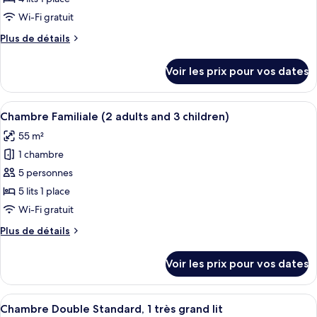
type
Wi-Fi gratuit
de
Plus
Plus de détails
chambre :
de
Chambre
détails
Voir les prix pour vos dates
sur
Familiale
le
(2
type
Afficher
Une chambre d’hôtel avec deux lits, u
adults
4
de
Chambre Familiale (2 adults and 3 children)
toutes
and
chambre
55 m²
Chambre
les
2
Familiale
1 chambre
photos
children)
(2
pour
5 personnes
adults
ce
and
5 lits 1 place
2
type
Wi-Fi gratuit
children)
de
Plus
Plus de détails
chambre :
de
Chambre
détails
Voir les prix pour vos dates
sur
Familiale
le
(2
type
Afficher
Matelas Select Comfort, coffres-forts
adults
1
de
Chambre Double Standard, 1 très grand lit