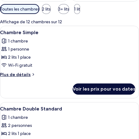
Filtres
Toutes les chambres
2 lits
3+ lits
1 lit
disponibles
pour
Affichage de 12 chambres sur 12
les
Afficher
Une chambre d’hôtel avec un lit, une t
4
Chambre Simple
chambres
toutes
1 chambre
les
1 personne
photos
pour
2 lits 1 place
ce
Wi-Fi gratuit
type
Plus
Plus de détails
de
de
chambre :
détails
Voir les prix pour vos dates
sur
Chambre
le
Simple
type
Afficher
Une chambre d’hôtel avec un lit, une 
4
de
Chambre Double Standard
toutes
chambre
1 chambre
Chambre
les
Simple
2 personnes
photos
pour
2 lits 1 place