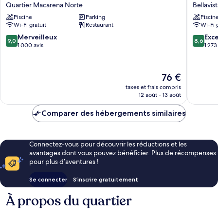
Garden
Al-
Quartier Macarena Norte
Bellavis
Inn
Ándalus
Piscine
Parking
Piscin
Sevilla
Palace
Wi-Fi gratuit
Restaurant
Wi-Fi 
Quartier
Bellavist
Macarena
La
9.0
8.6
Merveilleux
Exce
9,0
8,6
Norte
Palmera
sur
sur
1 000 avis
1 273
10,
10,
Merveilleux,
Excellen
1 000 avis
1 273 avi
Le
76 €
nouveau
taxes et frais compris
prix
12 août - 13 août
est
de
Comparer des hébergements similaires
76 €
Connectez-vous pour découvrir les réductions et les
avantages dont vous pouvez bénéficier. Plus de récompenses
pour plus d’aventures !
Se connecter
S’inscrire gratuitement
À propos du quartier