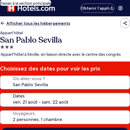
Passer à la section principale
Obtenir l’appli
Afficher tous les hébergements
Appart’hôtel
San Pablo Sevilla
Hébergement
3.0 étoiles
Appart'hôtel à Séville, en liaison directe avec le centre des congrès
Choisissez des dates pour voir les prix
Où allez-vous ?
Dates
Voyageurs