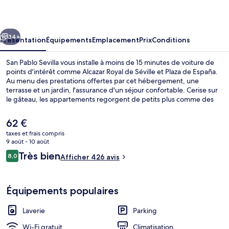
Sevilla
cédent
Suivant
34+
Présentation
Équipements
Emplacement
Prix
Conditions
San Pablo Sevilla vous installe à moins de 15 minutes de voiture de
points d'intérêt comme Alcazar Royal de Séville et Plaza de España.
Au menu des prestations offertes par cet hébergement, une
terrasse et un jardin, l'assurance d'un séjour confortable. Cerise sur
le gâteau, les appartements regorgent de petits plus comme des
lits avec matelas Select Comfort et des baignoires relaxantes
profondes. Le personnel attentionné et la présentation générale
Le
62 €
remportent un franc succès auprès des autres voyageurs.
prix
taxes et frais compris
actuel
9 août - 10 août
Entrée intérieure
est
Avis
Très bien
8,0
Afficher 426 avis
de
8,0 sur 10
voyageurs
62 €.
Équipements populaires
Laverie
Parking
Wi-Fi gratuit
Climatisation