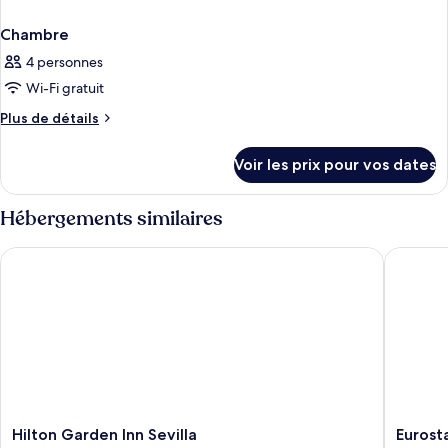
Chambre
4 personnes
Wi-Fi gratuit
Plus
Plus de détails
de
détails
Voir les prix pour vos dates
sur
le
type
Hébergements similaires
de
chambre
Hilton Garden Inn Sevilla
Eurostar
Chambre
Hilton
Eurostar
Hilton Garden Inn Sevilla
Eurost