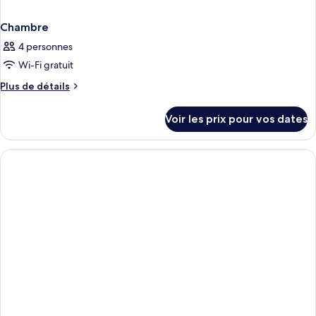
Chambre
4 personnes
Wi-Fi gratuit
Plus
Plus de détails
de
détails
Voir les prix pour vos dates
sur
le
type
de
chambre
Chambre