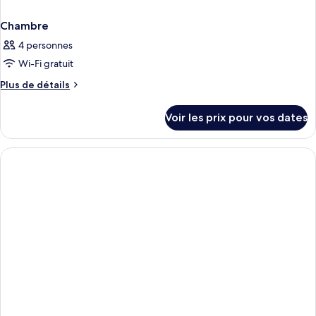
Chambre
4 personnes
Wi-Fi gratuit
Plus
Plus de détails
de
détails
Voir les prix pour vos dates
sur
le
type
de
chambre
Chambre