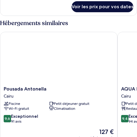
chambre :
détails
Voir les prix pour vos dates
sur
Chambre
le
type
Hébergements similaires
de
chambre
Pousada Antonella
AQUA B
Chambre
Pousada
AQUA
Pousada Antonella
AQUA 
Antonella
BY
Cairu
Cairu
Cairu
SAMBA
Piscine
Petit déjeuner gratuit
Petit 
Cairu
Wi-Fi gratuit
Climatisation
Restau
9.6
9.4
Exceptionnel
Exc
9,6
9,4
sur
sur
91 avis
94 av
10,
10,
Le
127 €
Exceptionnel,
Exceptio
nouveau