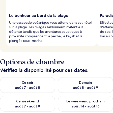
p
a
r
Le bonheur au bord de la plage
Paradis
l
Une escapade océanique vous attend dans cet hôtel
Effectue
e
sur la plage. Les rivages sablonneux invitent à la
d'affair
s
détente tandis que les aventures aquatiques à
de spa.
proximité comprennent la pêche, le kayak et la
bar au b
v
plongée sous-marine.
o
y
a
g
e
Options de chambre
u
r
Vérifiez la disponibilité pour ces dates.
s
Vérifier la disponibilité pour ce soir août 7 - août 8
Vérifier la disponibilité pour 
Ce soir
Demain
août 7 - août 8
août 8 - août 9
Vérifier la disponibilité pour ce week-end août 7 - août 9
Vérifier la disponibilité pour 
Ce week-end
Le week-end prochain
août 7 - août 9
août 14 - août 16