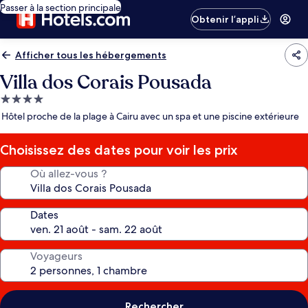
Passer à la section principale
Obtenir l’appli
Afficher tous les hébergements
Villa dos Corais Pousada
Hébergement
4.0 étoiles
Hôtel proche de la plage à Cairu avec un spa et une piscine extérieure
Choisissez des dates pour voir les prix
Où allez-vous ?
Dates
Voyageurs
Rechercher