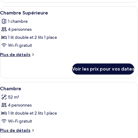
le
Chambre
type
Afficher
Une salle de bain avec un lavabo blanc
20
Standard
de
Chambre Supérieure
toutes
chambre
1 chambre
Chambre
les
Standard
4 personnes
photos
pour
1 lit double et 2 lits 1 place
ce
Wi-Fi gratuit
type
Plus
Plus de détails
de
de
chambre :
détails
Voir les prix pour vos dates
sur
Chambre
le
Supérieure
type
Afficher
Literie de qualité supérieure, surmatel
4
de
Chambre
toutes
chambre
52 m²
Chambre
les
Supérieure
4 personnes
photos
pour
1 lit double et 2 lits 1 place
ce
Wi-Fi gratuit
type
Plus
Plus de détails
de
de