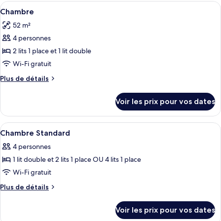
Afficher
Literie de qualité supérieure, surmatel
4
Chambre
toutes
52 m²
les
4 personnes
photos
pour
2 lits 1 place et 1 lit double
ce
Wi-Fi gratuit
type
Plus
Plus de détails
de
de
chambre :
détails
Voir les prix pour vos dates
sur
Chambre
le
type
Afficher
Un lit à baldaquin, une tête de lit en b
17
de
Chambre Standard
toutes
chambre
4 personnes
Chambre
les
1 lit double et 2 lits 1 place OU 4 lits 1 place
photos
pour
Wi-Fi gratuit
ce
Plus
Plus de détails
type
de
détails
de
Voir les prix pour vos dates
sur
chambre :