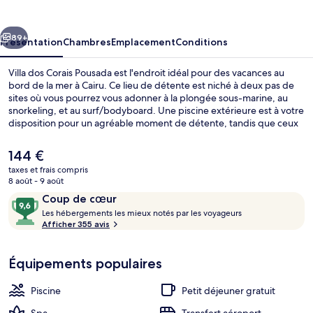
Corais
Pousada
cédent
Suivant
89+
Présentation
Chambres
Emplacement
Conditions
Villa dos Corais Pousada est l'endroit idéal pour des vacances au
bord de la mer à Cairu. Ce lieu de détente est niché à deux pas de
sites où vous pourrez vous adonner à la plongée sous-marine, au
snorkeling, et au surf/bodyboard. Une piscine extérieure est à votre
disposition pour un agréable moment de détente, tandis que ceux
souhaitant se faire dorloter pourront profiter des massages offerts
par le spa. L'établissement Restaurant dos Corais sert des spécialités
Le
144 €
Cuisine méditerranéenne tandis que le bar/salon vous invite à siroter
prix
taxes et frais compris
des boissons rafraîchissantes. Parmi les autres petits avantages de
actuel
8 août - 9 août
cet hébergement figurent un bar en bord de piscine, une salle de
Balcon
est
Avis
9,6
fitness, et un court de tennis extérieur. Les autres voyageurs ne
Coup de cœur
de
disent que du bien en ce qui concerne le personnel attentionné.
voyageurs
L
sur
Les hébergements les mieux notés par les voyageurs
144 €.
e
Afficher 355 avis
10,
s
Coup
de
Équipements populaires
h
cœur
é
b
Piscine
Petit déjeuner gratuit
e
r