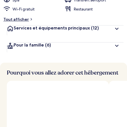
Spa
Transfert aéroport
g
Wi-Fi gratuit
Restaurant
e
m
Tout afficher
e
n
Services et équipements principaux
(12)
t
s
Pour la famille
(6)
l
e
s
m
i
Pourquoi vous allez adorer cet hébergement
e
u
x
n
o
t
é
s