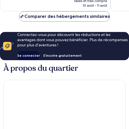
91 avis
94 avis
taxes et frais compris
prix
10 août - 11 août
est
de
Comparer des hébergements similaires
127 €
Connectez-vous pour découvrir les réductions et les
avantages dont vous pouvez bénéficier. Plus de récompenses
pour plus d’aventures !
Se connecter
S’inscrire gratuitement
À propos du quartier