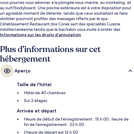
vous pourrez vous adonner à la plongée sous-marine, au snorkeling, et
au surf/bodyboard. Une piscine extérieure est à votre disposition pour
un agréable moment de détente, tandis que ceux souhaitant se faire
dorloter pourront profiter des massages offerts par le spa.
L'établissement Restaurant dos Corais sert des spécialités Cuisine
méditerranéenne tandis que le bar/salon vous invite à siroter des
boissons rafraîchissantes. Parmi les autres petits avantages de cet
Informations sur les droits d’annulation
hébergement figurent un bar en bord de piscine, une salle de fitness,
et un court de tennis extérieur. Les autres voyageurs ne disent que du
Plus d’informations sur cet
bien en ce qui concerne le personnel attentionné.
hébergement
Aperçu
Taille de l'hôtel
Hôtel de 40 chambres
Sur 2 étages
Arrivée et départ
Heure de début de l'enregistrement : 15 h 00 ; heure de
fin de l'enregistrement : 23 h 00.
L'heure de départ est 12 h 00