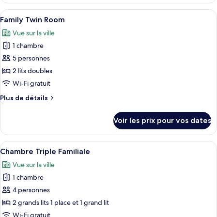
le
avec
type
Afficher
Une chambre d’hôtel avec deux lits, un
lits
14
de
Family Twin Room
toutes
jumeaux
chambre
Vue sur la ville
Chambre
les
Deluxe
1 chambre
photos
avec
pour
5 personnes
lits
ce
jumeaux
2 lits doubles
type
Wi-Fi gratuit
de
Plus
Plus de détails
chambre :
de
Family
détails
Voir les prix pour vos dates
sur
Twin
le
Room
type
Afficher
Une chambre d’hôtel avec deux lits, un
8
de
Chambre Triple Familiale
toutes
chambre
Vue sur la ville
Family
les
Twin
1 chambre
photos
Room
pour
4 personnes
ce
2 grands lits 1 place et 1 grand lit
type
Wi-Fi gratuit