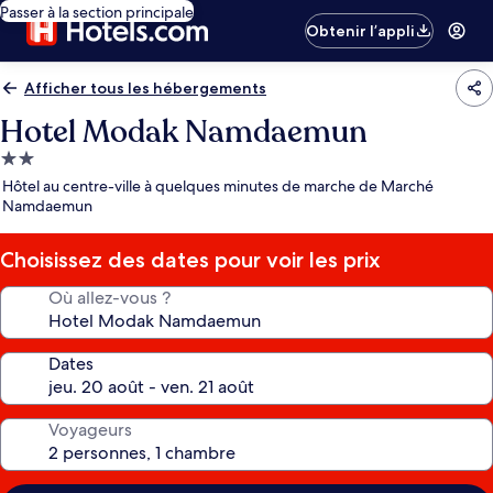
Passer à la section principale
Obtenir l’appli
Afficher tous les hébergements
Hotel Modak Namdaemun
Hébergement
2.0 étoiles
Hôtel au centre-ville à quelques minutes de marche de Marché
Namdaemun
Choisissez des dates pour voir les prix
Où allez-vous ?
Dates
Voyageurs