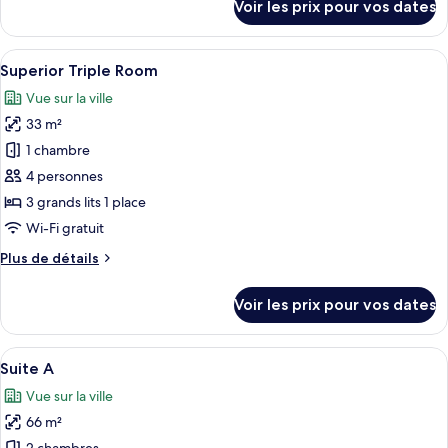
Voir les prix pour vos dates
Room
sur
le
type
Afficher
Une chambre d’hôtel avec trois lits, un
5
de
Superior Triple Room
toutes
chambre
Vue sur la ville
Superior
les
Twin
33 m²
photos
Room
pour
1 chambre
ce
4 personnes
type
3 grands lits 1 place
de
Wi-Fi gratuit
chambre :
Plus
Plus de détails
Superior
de
Triple
détails
Voir les prix pour vos dates
Room
sur
le
type
Afficher
Un salon moderne avec un canapé, une 
18
de
Suite A
toutes
chambre
Vue sur la ville
Superior
les
Triple
66 m²
photos
Room