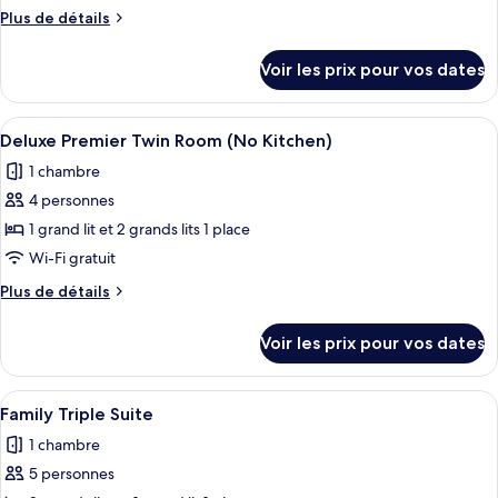
type
Plus
Plus de détails
de
de
chambre :
détails
Voir les prix pour vos dates
sur
Suite
le
Junior
type
Afficher
Une chambre d’hôtel moderne avec deux
14
de
Deluxe Premier Twin Room (No Kitchen)
toutes
chambre
1 chambre
Suite
les
Junior
4 personnes
photos
pour
1 grand lit et 2 grands lits 1 place
ce
Wi-Fi gratuit
type
Plus
Plus de détails
de
de
chambre :
détails
Voir les prix pour vos dates
sur
Deluxe
le
Premier
type
Afficher
Une pièce moderne comprenant une tabl
Twin
15
de
Family Triple Suite
toutes
chambre
Room
1 chambre
Deluxe
les
(No
Premier
5 personnes
photos
Kitchen)
Twin