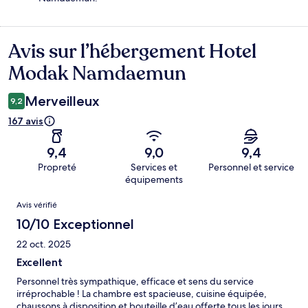
Avis sur l’hébergement Hotel
Avis
Modak Namdaemun
Merveilleux
9,2
167 avis
9,4
9,0
9,4
Propreté
Services et
Personnel et service
équipements
Avis
Avis vérifié
10/10 Exceptionnel
22 oct. 2025
Excellent
Personnel très sympathique, efficace et sens du service
irréprochable ! La chambre est spacieuse, cuisine équipée,
chaussons à disposition et bouteille d’eau offerte tous les jours.