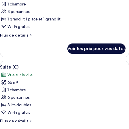
Double
1 chambre
photos
Standard
pour
3 personnes
ce
1 grand lit 1 place et 1 grand lit
type
Wi-Fi gratuit
de
Plus
Plus de détails
chambre :
de
Chambre
détails
Voir les prix pour vos dates
sur
Deluxe
le
avec
type
Afficher
Une chambre d’hôtel avec deux lits, u
lits
15
de
Suite (C)
toutes
jumeaux
chambre
Vue sur la ville
Chambre
les
(No
Deluxe
66 m²
photos
Kitchen)
avec
pour
1 chambre
lits
ce
jumeaux
6 personnes
(No
type
3 lits doubles
Kitchen)
de
Wi-Fi gratuit
chambre :
Plus
Plus de détails
Suite
de