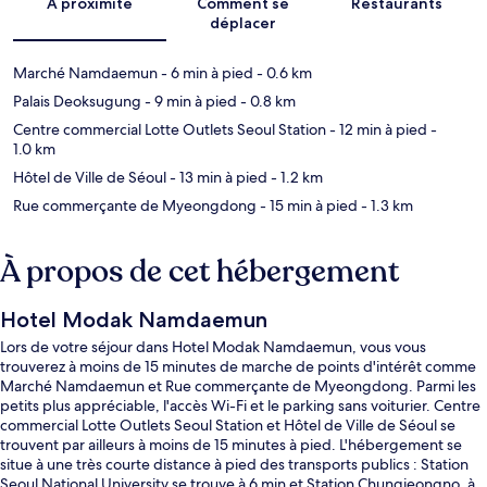
À proximité
Comment se
Restaurants
déplacer
Marché Namdaemun
- 6 min à pied
- 0.6 km
Palais Deoksugung
- 9 min à pied
- 0.8 km
Centre commercial Lotte Outlets Seoul Station
- 12 min à pied
-
1.0 km
Hôtel de Ville de Séoul
- 13 min à pied
- 1.2 km
Rue commerçante de Myeongdong
- 15 min à pied
- 1.3 km
À propos de cet hébergement
Hotel Modak Namdaemun
Lors de votre séjour dans Hotel Modak Namdaemun, vous vous
trouverez à moins de 15 minutes de marche de points d'intérêt comme
Marché Namdaemun et Rue commerçante de Myeongdong. Parmi les
petits plus appréciable, l'accès Wi-Fi et le parking sans voiturier. Centre
commercial Lotte Outlets Seoul Station et Hôtel de Ville de Séoul se
trouvent par ailleurs à moins de 15 minutes à pied. L'hébergement se
situe à une très courte distance à pied des transports publics : Station
Seoul National University se trouve à 6 min et Station Chungjeongno, à