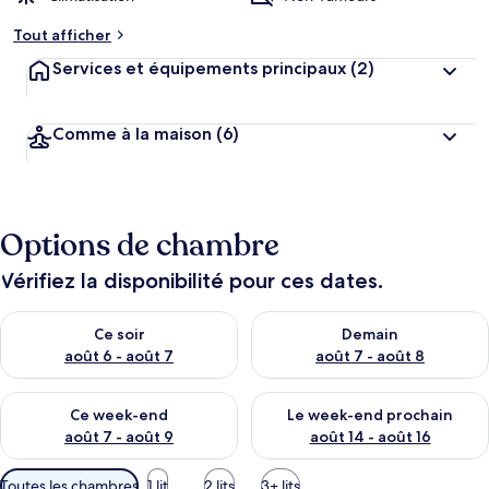
Tout afficher
Services et équipements principaux
(2)
Comme à la maison
(6)
Options de chambre
Vérifiez la disponibilité pour ces dates.
Vérifier la disponibilité pour ce soir août 6 - août 7
Vérifier la disponibilité pour 
Ce soir
Demain
août 6 - août 7
août 7 - août 8
Vérifier la disponibilité pour ce week-end août 7 - août 9
Vérifier la disponibilité pour 
Ce week-end
Le week-end prochain
août 7 - août 9
août 14 - août 16
Filtres
Toutes les chambres
1 lit
2 lits
3+ lits