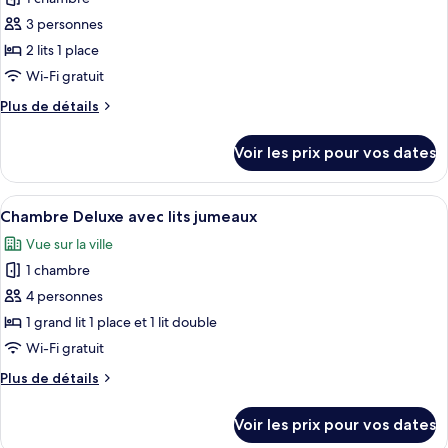
ce
3 personnes
type
2 lits 1 place
de
Wi-Fi gratuit
chambre :
Plus
Plus de détails
Standard
de
Twin
détails
Voir les prix pour vos dates
Room
sur
le
type
Afficher
Une chambre d’hôtel avec deux lits, un
9
de
Chambre Deluxe avec lits jumeaux
toutes
chambre
Vue sur la ville
Standard
les
Twin
1 chambre
photos
Room
pour
4 personnes
ce
1 grand lit 1 place et 1 lit double
type
Wi-Fi gratuit
de
Plus
Plus de détails
chambre :
de
Chambre
détails
Voir les prix pour vos dates
sur
Deluxe