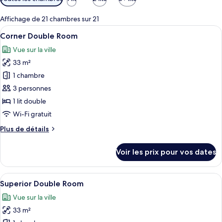
disponibles
pour
Affichage de 21 chambres sur 21
les
Afficher
Une chambre d’hôtel moderne équipée d
9
Corner Double Room
chambres
toutes
Vue sur la ville
les
33 m²
photos
pour
1 chambre
ce
3 personnes
type
1 lit double
de
Wi-Fi gratuit
chambre :
Plus
Plus de détails
Corner
de
Double
détails
Voir les prix pour vos dates
Room
sur
le
type
Afficher
Une chambre d’hôtel moderne dotée d’un
7
de
Superior Double Room
toutes
chambre
Vue sur la ville
Corner
les
Double
33 m²
photos
Room