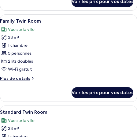
Voir les prix pour vos dates
sur
le
type
Afficher
Une chambre d’hôtel moderne équipée de
7
de
Family Twin Room
toutes
chambre
Vue sur la ville
Suite
les
B
33 m²
photos
pour
1 chambre
ce
5 personnes
type
2 lits doubles
de
Wi-Fi gratuit
chambre :
Plus
Plus de détails
Family
de
Twin
détails
Voir les prix pour vos dates
Room
sur
le
type
Afficher
Une chambre d’hôtel avec deux lits, un
14
de
Standard Twin Room
toutes
chambre
Vue sur la ville
Family
les
Twin
33 m²
photos
Room
pour
1 chambre