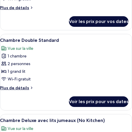
de
Plus
Plus de détails
chambre :
de
Chambre
détails
Voir les prix pour vos dates
sur
Triple
le
Familiale
type
Afficher
Coffres-forts dans les chambres, ridea
35
de
Chambre Double Standard
toutes
chambre
Vue sur la ville
Chambre
les
Triple
1 chambre
photos
Familiale
pour
2 personnes
ce
1 grand lit
type
Wi-Fi gratuit
de
Plus
Plus de détails
chambre :
de
Chambre
détails
Voir les prix pour vos dates
sur
Double
le
Standard
type
Afficher
Une chambre d’hôtel avec deux lits, u
6
de
Chambre Deluxe avec lits jumeaux (No Kitchen)
toutes
chambre
Vue sur la ville
Chambre
les