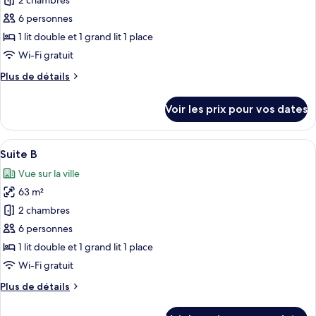
pour
2 chambres
ce
6 personnes
type
1 lit double et 1 grand lit 1 place
de
Wi-Fi gratuit
chambre :
Plus
Plus de détails
Suite
de
A
détails
Voir les prix pour vos dates
sur
le
type
Afficher
Une cuisine moderne avec des appareil
16
de
Suite B
toutes
chambre
Vue sur la ville
Suite
les
A
63 m²
photos
pour
2 chambres
ce
6 personnes
type
1 lit double et 1 grand lit 1 place
de
Wi-Fi gratuit
chambre :
Plus
Plus de détails
Suite
de
B
détails