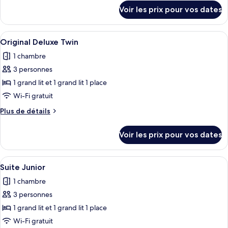
(C)
détails
Voir les prix pour vos dates
sur
le
type
Afficher
Une chambre d’hôtel avec deux lits, un
12
de
Original Deluxe Twin
toutes
chambre
1 chambre
Suite
les
(C)
3 personnes
photos
pour
1 grand lit et 1 grand lit 1 place
ce
Wi-Fi gratuit
type
Plus
Plus de détails
de
de
chambre :
détails
Voir les prix pour vos dates
sur
Original
le
Deluxe
type
Afficher
Un salon moderne comprenant un canapé
Twin
23
de
Suite Junior
toutes
chambre
1 chambre
Original
les
Deluxe
3 personnes
photos
Twin
pour
1 grand lit et 1 grand lit 1 place
ce
Wi-Fi gratuit