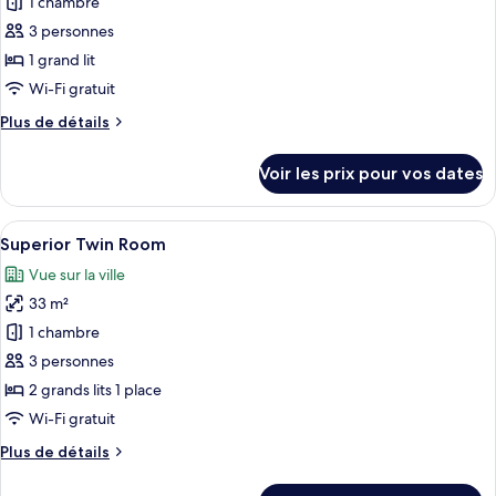
pour
1 chambre
ce
3 personnes
type
1 grand lit
de
Wi-Fi gratuit
chambre :
Plus
Plus de détails
Superior
de
Double
détails
Voir les prix pour vos dates
Room
sur
le
type
Afficher
Une chambre d’hôtel moderne équipée de
9
de
Superior Twin Room
toutes
chambre
Vue sur la ville
Superior
les
Double
33 m²
photos
Room
pour
1 chambre
ce
3 personnes
type
2 grands lits 1 place
de
Wi-Fi gratuit
chambre :
Plus
Plus de détails
Superior
de
Twin
détails