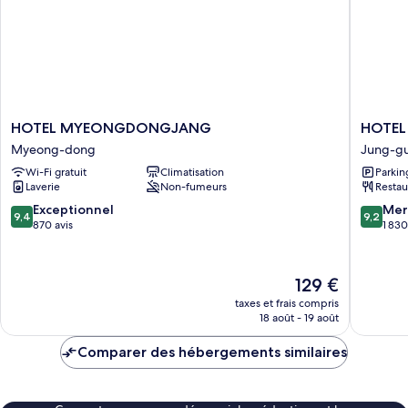
Room
HOTEL
HOTEL
HOTEL MYEONGDONGJANG
HOTEL
MYEONGDONGJANG
THE
Myeong-dong
Jung-g
Myeong-
BOTANI
Wi-Fi gratuit
Climatisation
Parkin
dong
SEWO
Laverie
Non-fumeurs
Restau
MYEO
Jung-
9.4
9.2
Exceptionnel
Mer
9,4
9,2
gu
sur
sur
870 avis
1 830
10,
10,
Exceptionnel,
Merveill
870 avis
1 830 avi
Le
129 €
nouveau
taxes et frais compris
prix
18 août - 19 août
est
de
Comparer des hébergements similaires
129 €