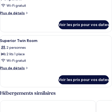
photos
pour
Wi-Fi gratuit
ce
Plus
Plus de détails
type
de
détails
de
Voir les prix pour vos dates
sur
chambre :
le
Superior
type
Afficher
Coffres-forts dans les chambres, ridea
8
Double
de
Superior Twin Room
toutes
chambre
Room
2 personnes
Superior
les
Double
2 lits 1 place
photos
Room
pour
Wi-Fi gratuit
ce
Plus
Plus de détails
type
de
détails
de
Voir les prix pour vos dates
sur
chambre :
le
Superior
type
Hébergements similaires
Twin
de
chambre
Room
HOTEL MYEONGDONGJANG
HOTEL 
Superior
Twin