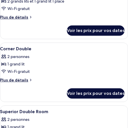
pour
2 grands lits et 1 grand lit 1 place
Room
ce
(No
Wi-Fi gratuit
Kitchen)
type
Plus
Plus de détails
de
de
chambre :
détails
Voir les prix pour vos dates
sur
Family
le
Triple
type
Afficher
Coffres-forts dans les chambres, ridea
Suite
9
de
Corner Double
toutes
chambre
2 personnes
Family
les
Triple
1 grand lit
photos
Suite
pour
Wi-Fi gratuit
ce
Plus
Plus de détails
type
de
détails
de
Voir les prix pour vos dates
sur
chambre :
le
Corner
type
Afficher
Coffres-forts dans les chambres, ridea
8
Double
de
Superior Double Room
toutes
chambre
2 personnes
Corner
les
Double
1 grand lit