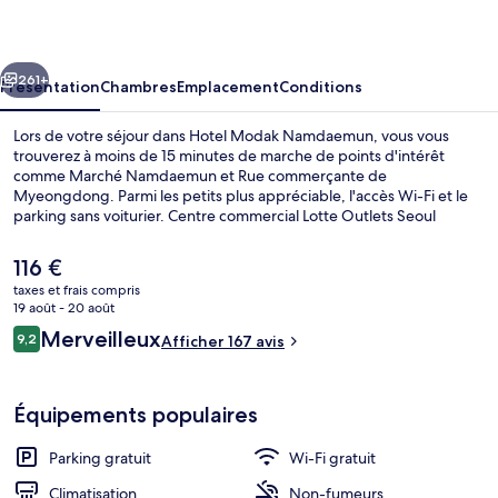
Namdaemun
cédent
Suivant
261+
Présentation
Chambres
Emplacement
Conditions
Lors de votre séjour dans Hotel Modak Namdaemun, vous vous
trouverez à moins de 15 minutes de marche de points d'intérêt
comme Marché Namdaemun et Rue commerçante de
Myeongdong. Parmi les petits plus appréciable, l'accès Wi-Fi et le
parking sans voiturier. Centre commercial Lotte Outlets Seoul
Station et Hôtel de Ville de Séoul se trouvent par ailleurs à moins de
15 minutes à pied. L'hébergement se situe à une très courte
Le
116 €
distance à pied des transports publics : Station Seoul National
prix
taxes et frais compris
University se trouve à 6 min et Station Chungjeongno, à 10 min.
actuel
19 août - 20 août
Extérieur
est
Avis
Merveilleux
9,2
Afficher 167 avis
de
9,2 sur 10
voyageurs
116 €.
Équipements populaires
Parking gratuit
Wi-Fi gratuit
Climatisation
Non-fumeurs