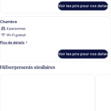
détails
type
Voir les prix pour vos dates
sur
de
le
chambre :
type
Afficher
Une chambre d’hôtel avec un lit, deux 
18
de
Chambre
Chambre
toutes
chambre
4 personnes
Chambre
les
Wi-Fi gratuit
photos
pour
Plus
Plus de détails
de
ce
détails
type
Voir les prix pour vos dates
sur
de
le
chambre :
type
Hébergements similaires
de
Chambre
chambre
Albatros Hotel
Original
Chambre