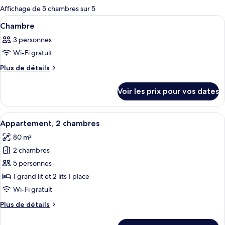
pour
Affichage de 5 chambres sur 5
les
Afficher
Un lit bien fait, avec du linge de li
11
Chambre
chambres
toutes
3 personnes
les
Wi-Fi gratuit
photos
pour
Plus
Plus de détails
de
ce
détails
type
Voir les prix pour vos dates
sur
de
le
chambre :
type
Afficher
Une chambre d’hôtel avec deux lits, un
9
de
Chambre
Appartement, 2 chambres
toutes
chambre
80 m²
Chambre
les
2 chambres
photos
pour
5 personnes
ce
1 grand lit et 2 lits 1 place
type
Wi-Fi gratuit
de
Plus
Plus de détails
chambre :
de
Appartement,
détails