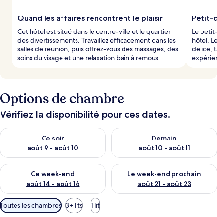
Quand les affaires rencontrent le plaisir
Petit-
Cet hôtel est situé dans le centre-ville et le quartier
Le petit
des divertissements. Travaillez efficacement dans les
hôtel. 
salles de réunion, puis offrez-vous des massages, des
délice, 
soins du visage et une relaxation bain à remous.
expérie
Options de chambre
Vérifiez la disponibilité pour ces dates.
Vérifier la disponibilité pour ce soir août 9 - août 10
Vérifier la disponibilité pour 
Ce soir
Demain
août 9 - août 10
août 10 - août 11
Vérifier la disponibilité pour ce week-end août 14 - août 16
Vérifier la disponibilité pour
Ce week-end
Le week-end prochain
août 14 - août 16
août 21 - août 23
Filtres
Toutes les chambres
3+ lits
1 lit
disponibles