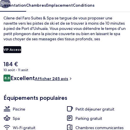
&
91+
Présentation
Chambres
Emplacement
Conditions
Spa
Cilene del Faro Suites & Spa se targue de vous proposer une
navette vers les pistes de ski et de se trouver à moins de 10 minutes
à pied de Port d'Ushuaïa. Vous pouvez vous détendre le temps d'un
petit plongeon dans la piscine couverte ou bien en laissant le spa
vous choyer de ses massages des tissus profonds, ses
enveloppements corporels ou ses soins du visage. Cet
hébergement abrite une salle de fitness et un sauna, tandis que,
VIP Access
petit plus pratique, les chambres bénéficient d'un réfrigérateur et
un micro-ondes. Des forfaits de ski et un local à skis sont également
Le
184 €
disponibles. Les autres voyageurs ne disent que du bien en ce qui
Entrée de l’hébergement
prix
concerne le personnel attentionné.
10 août - 11 août
actuel
Avis
Excellent
8,8
est
Afficher 245 avis
8,8 sur 10
voyageurs
de
184 €.
Équipements populaires
Piscine
Petit déjeuner gratuit
Spa
Parking gratuit
Wi-Fi gratuit
Chambres communicantes