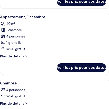
Voir les prix pour vos dates
sur
2
le
chambres
type
Afficher
Un salon moderne avec un canapé, une t
10
de
Appartement, 1 chambre
toutes
chambre
40 m²
Appartement,
les
2
1 chambre
photos
chambres
pour
4 personnes
ce
1 grand lit
type
Wi-Fi gratuit
de
Plus
Plus de détails
chambre :
de
Appartement,
détails
Voir les prix pour vos dates
sur
1
le
chambre
type
Afficher
Une chambre d’hôtel avec un grand lit
14
de
Chambre
toutes
chambre
4 personnes
Appartement,
les
1
Wi-Fi gratuit
photos
chambre
pour
Plus
Plus de détails
de
ce