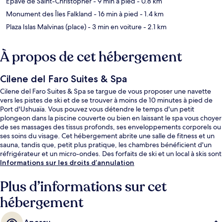
Épave de Saint-Christopher
- 9 min à pied
- 0.8 km
Monument des Îles Falkland
- 16 min à pied
- 1.4 km
Plaza Islas Malvinas (place)
- 3 min en voiture
- 2.1 km
À propos de cet hébergement
Cilene del Faro Suites & Spa
Cilene del Faro Suites & Spa se targue de vous proposer une navette
vers les pistes de ski et de se trouver à moins de 10 minutes à pied de
Port d'Ushuaïa. Vous pouvez vous détendre le temps d'un petit
plongeon dans la piscine couverte ou bien en laissant le spa vous choyer
de ses massages des tissus profonds, ses enveloppements corporels ou
ses soins du visage. Cet hébergement abrite une salle de fitness et un
sauna, tandis que, petit plus pratique, les chambres bénéficient d'un
réfrigérateur et un micro-ondes. Des forfaits de ski et un local à skis sont
également disponibles. Les autres voyageurs ne disent que du bien en
Informations sur les droits d’annulation
ce qui concerne le personnel attentionné.
Plus d’informations sur cet
hébergement