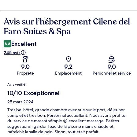
Avis sur l’hébergement Cilene del
Avis
Faro Suites & Spa
Excellent
8,8
245 avis
9,0
9,2
9,0
Propreté
Emplacement
Personnel et service
Avis
Avis vérifié
10/10 Exceptionnel
25 mars 2024
Très bel hôtel, grande chambre avec vue sur le port, déjeuner
complet et très bon. Personnel accueillant. Nous avons profité
du service de massothérapie 😍 excellent massage. Petites
suggestions : garder l’eau de la piscine moins chaude et
rafraîchir la salle de bain. Sinon, tout était parfait !