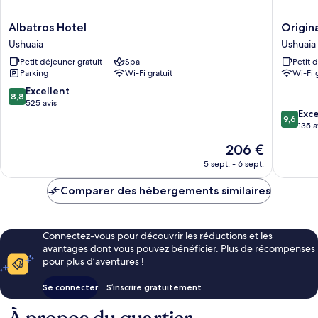
Albatros
Original
Albatros Hotel
Origin
Hotel
House
Ushuaia
Ushuaia
Ushuaia
Hotel
Petit déjeuner gratuit
Spa
Petit 
Boutiqu
Parking
Wi-Fi gratuit
Wi-Fi 
Ushuaia
8.8
Excellent
8,8
sur
525 avis
9.6
Exc
10,
9,6
sur
135 a
Excellent,
10,
525 avis
Le
206 €
Exceptio
nouveau
135 avis
5 sept. - 6 sept.
prix
est
Comparer des hébergements similaires
de
206 €
Connectez-vous pour découvrir les réductions et les
avantages dont vous pouvez bénéficier. Plus de récompenses
pour plus d’aventures !
Se connecter
S’inscrire gratuitement