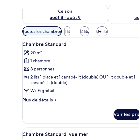
Vérifier la disponibilité pour ce soir août 8 - août 9
Vérifier la di
Ce soir
août 8 - août 9
ao
Filtres
Toutes les chambres
1 lit
2 lits
3+ lits
disponibles
Afficher
Une chambre d’hôtel avec un gra
pour
5
Chambre Standard
toutes
les
20 m²
les
chambres
1 chambre
photos
pour
3 personnes
ce
2 lits 1 place et 1 canapé-lit (double) OU 1 lit double et 1
canapé-lit (double)
type
de
Wi-Fi gratuit
chambre :
Plus
Plus de détails
Chambre
de
détails
Standard
Voir les pri
sur
le
type
Afficher
Une chambre d’hôtel avec un gr
6
de
Chambre Standard, vue mer
toutes
chambre