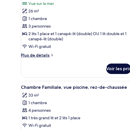
Vue sur la mer
Chambre
les
Standard
26 m²
photos
pour
1 chambre
ce
3 personnes
type
2 lits 1 place et 1 canapé-lit (double) OU 1 lit double et 1
de
canapé-lit (double)
chambre :
Wi-Fi gratuit
Chambre
Plus
Plus de détails
Standard,
de
vue
détails
Voir les pri
sur
mer
le
type
Afficher
Une chambre d’hôtel avec un gr
4
de
Chambre Familiale, vue piscine, rez-de-chaussée
toutes
chambre
33 m²
Chambre
les
Standard,
1 chambre
photos
vue
pour
4 personnes
mer
ce
1 très grand lit et 2 lits 1 place
type
Wi-Fi gratuit