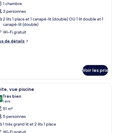
ite
1 chambre
s
3 personnes
hotos
our
2 lits 1 place et 1 canapé-lit (double) OU 1 lit double et 1
canapé-lit (double)
e
Wi-Fi gratuit
ype
e
us
us de détails
hambre :
e
tails
hambre
r
tandard,
ue
pe
Voir les prix
e
iscine
hambre
hambre
 au mur.
 un bureau avec une télévision et une vue sur l’extérieur.
fficher
Une chambre d’hôtel avec un grand lit, un bure
8
andard,
ite, vue piscine
outes
e
Très bien
s
0
scine
8,0 sur 10
(1 avis)
1 avis
hotos
51 m²
our
5 personnes
e
1 très grand lit et 2 lits 1 place
ype
Wi-Fi gratuit