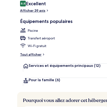
Avis
Excellent
8,8
8,8 sur 10
voyageurs
Afficher 39 avis
Piscine couve
Équipements populaires
Piscine
Transfert aéroport
Wi-Fi gratuit
Tout afficher
Services et équipements principaux
(12)
Pour la famille
(6)
Pourquoi vous allez adorer cet héberg