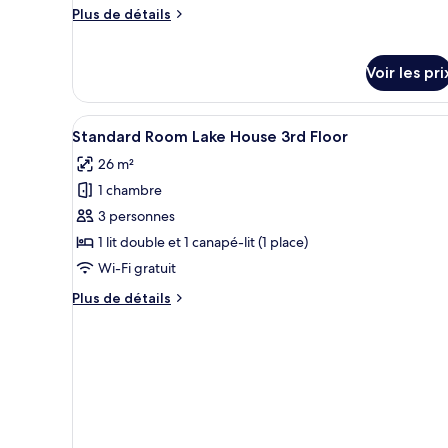
de
Plus
Plus de détails
chambre :
de
Chambre
détails
sur
Familiale,
Voir les pri
le
vue
type
piscine,
de
Afficher
Une chambre d’hôtel moderne av
3
Standard Room Lake House 3rd Floor
rez-
chambre
toutes
Chambre
de-
26 m²
les
Familiale,
chaussée
1 chambre
photos
vue
piscine,
pour
3 personnes
rez-
ce
1 lit double et 1 canapé-lit (1 place)
de-
type
chaussée
Wi-Fi gratuit
de
Plus
Plus de détails
chambre :
de
Standard
détails
sur
Room
le
Lake
type
House
de
3rd
chambre
Standard
Floor