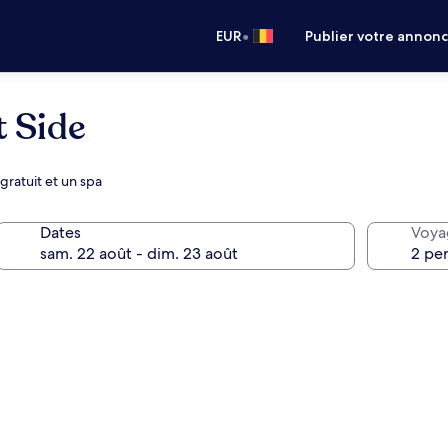
•
EUR
Publier votre annon
t Side
ratuit et un spa
Dates
Voya