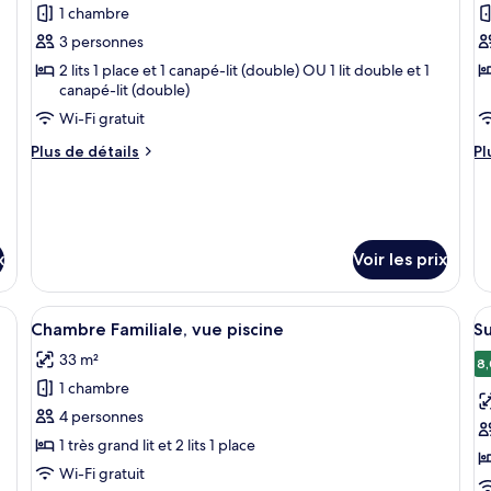
Su
1 chambre
Familiale,
les
le
2
3 personnes
photos
p
chambres
pour
p
2 lits 1 place et 1 canapé-lit (double) OU 1 lit double et 1
canapé-lit (double)
ce
c
Wi-Fi gratuit
type
t
de
d
Plus
Pl
Plus de détails
Pl
chambre :
de
c
d
détails
dé
Chambre
C
sur
su
Standard,
S
le
le
vue
v
type
ty
x
Voir les prix
de
d
piscine,
p
chambre
c
rez-
Chambre
C
and lit, une vue sur la piscine et un panneau avec le mot « espoir » accroché
Afficher
Une chambre d’hôtel avec un grand lit,
A
de-
3
Standard,
St
Chambre Familiale, vue piscine
Su
toutes
t
chaussée
vue
vu
33 m²
les
le
8,
piscine,
pi
rez-
1 chambre
photos
p
de-
pour
p
4 personnes
chaussée
ce
c
1 très grand lit et 2 lits 1 place
type
t
Wi-Fi gratuit