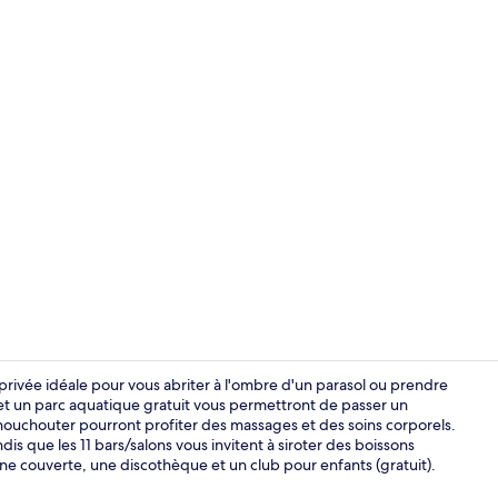
Réception
 privée idéale pour vous abriter à l'ombre d'un parasol ou prendre
s et un parc aquatique gratuit vous permettront de passer un
houchouter pourront profiter des massages et des soins corporels.
Façade de l
is que les 11 bars/salons vous invitent à siroter des boissons
cine couverte, une discothèque et un club pour enfants (gratuit).