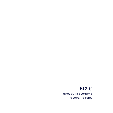
Réception
Le
512 €
prix
taxes et frais compris
actuel
5 sept. - 6 sept.
’hébergement
7 restaurants servant le petit déjeuner
est
de
512 €.