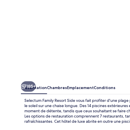
Resort
Side
185+
Présentation
Chambres
Emplacement
Conditions
Selectum Family Resort Side vous fait profiter d'une plage
le soleil sur une chaise longue. Des 14 piscines extérieure
moment de détente, tandis que ceux souhaitant se faire c
Les options de restauration comprennent 7 restaurants, tand
rafraîchissantes. Cet hôtel de luxe abrite en outre une pis