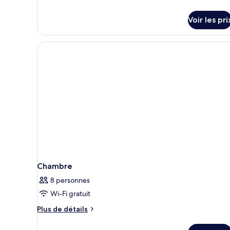
Room
Lake
Voir les pri
House
3rd
Floor
Chambre
8 personnes
Wi-Fi gratuit
Plus
Plus de détails
de
détails