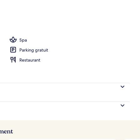
rte, 14 piscines extérieures, parasols de plage
Spa
Parking gratuit
Restaurant
ement