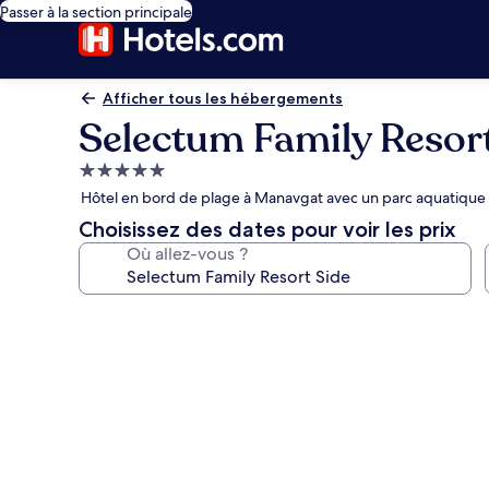
Passer à la section principale
Afficher tous les hébergements
Selectum Family Resor
Hébergement
5.0 étoiles
Hôtel en bord de plage à Manavgat avec un parc aquatique g
Choisissez des dates pour voir les prix
Où allez-vous ?
Galerie
photos
de
l’hébergement
Selectum
Family