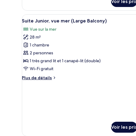
Voir les pri
sur
vue
le
mer
type
Afficher
Une chambre d’hôtel équipée d’
5
de
Suite Junior, vue mer (Large Balcony)
toutes
chambre
Vue sur la mer
Chambre
les
Double
28 m²
photos
Standard,
pour
1 chambre
balcon,
ce
vue
2 personnes
mer
type
1 très grand lit et 1 canapé-lit (double)
de
Wi-Fi gratuit
chambre :
Plus
Plus de détails
Suite
de
Junior,
détails
vue
sur
le
mer
type
(Large
de
Balcony)
chambre
Suite
Junior,
Voir les pri
vue