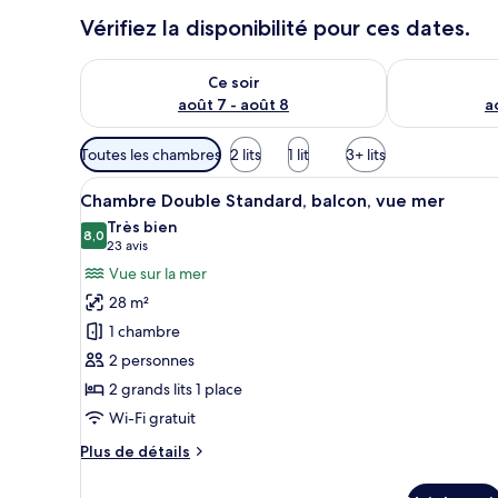
Vérifiez la disponibilité pour ces dates.
Vérifier la disponibilité pour ce soir août 7 - août 8
Vérifier la di
Ce soir
août 7 - août 8
a
Filtres
Toutes les chambres
2 lits
1 lit
3+ lits
disponibles
Afficher
Une chambre d’hôtel avec un gr
pour
6
Chambre Double Standard, balcon, vue mer
toutes
les
Très bien
les
8,0
chambres
8,0 sur 10
(23 avis)
23 avis
photos
Vue sur la mer
pour
28 m²
ce
1 chambre
type
2 personnes
de
2 grands lits 1 place
chambre :
Chambre
Wi-Fi gratuit
Double
Plus
Plus de détails
Standard,
de
détails
balcon,