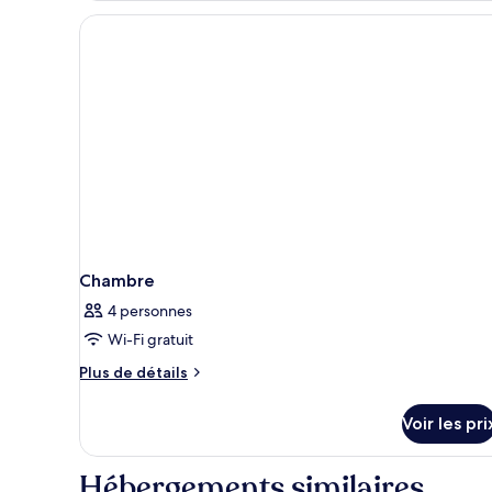
mer
(Large
Balcony)
Chambre
4 personnes
Wi-Fi gratuit
Plus
Plus de détails
de
détails
Voir les pri
sur
le
type
Hébergements similaires
de