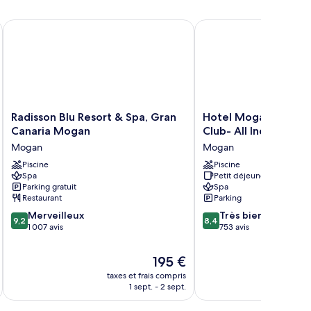
otel
Radisson Blu Resort & Spa, Gran Canaria Mogan
Hotel Mogan Princess &
Radisson
Hotel
Radisson Blu Resort & Spa, Gran
Hotel Mogan Princes
Blu
Mogan
Canaria Mogan
Club- All Inclusive
Resort
Princess
Mogan
Mogan
&
&
Spa,
Piscine
Beach
Piscine
Spa
Petit déjeuner gratuit
Gran
Club-
Parking gratuit
Spa
Canaria
All
Restaurant
Parking
Mogan
Inclusive
9.2
8.4
Mogan
Merveilleux
Mogan
Très bien
9,2
8,4
sur
sur
1 007 avis
753 avis
10,
10,
Merveilleux,
Très
Le
195 €
1 007 avis
bien,
nouveau
taxes et frais compris
753 avis
prix
1 sept. - 2 sept.
est
de