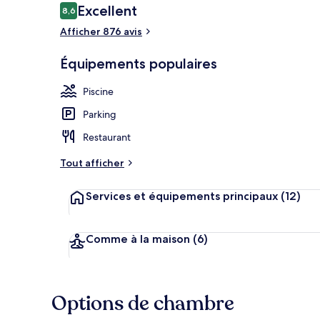
Avis
Excellent
8,6
8,6 sur 10
voyageurs
Afficher 876 avis
2 piscines ex
Équipements populaires
Piscine
Parking
Restaurant
Tout afficher
Services et équipements principaux
(12)
Comme à la maison
(6)
Options de chambre