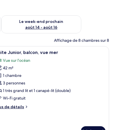
-end août 7 - août 9
Vérifier la disponibilité pour le week-end prochain août 14 - a
Le week-end prochain
août 14 - août 16
Affichage de 8 chambres sur 8
reau, une chaise et une vue sur l’océan.
fficher
Une chambre d’hôtel équipée d’un lit, d’une té
5
ite Junior, balcon, vue mer
outes
Vue sur l’océan
s
42 m²
hotos
our
1 chambre
e
3 personnes
ype
1 très grand lit et 1 canapé-lit (double)
e
Wi-Fi gratuit
hambre :
us
us de détails
uite
e
unior,
tails
alcon,
r
ue