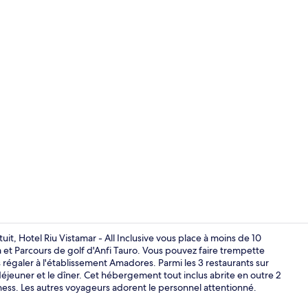
3 restaurants
uit, Hotel Riu Vistamar - All Inclusive vous place à moins de 10
 et Parcours de golf d'Anfi Tauro. Vous pouvez faire trempette
 régaler à l'établissement Amadores. Parmi les 3 restaurants sur
Vue de la c
e déjeuner et le dîner. Cet hébergement tout inclus abrite en outre 2
tness. Les autres voyageurs adorent le personnel attentionné.