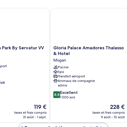
chambre
Chambre
ark By Servatur VV
Gloria Palace Amadores Thalasso & H
Gloria
 Park By Servatur VV
Gloria Palace Amadores Thalasso
Palace
& Hotel
Amadores
Mogan
Thalasso
oport
&
Piscine
Spa
Hotel
Transfert aéroport
Mogan
Animaux de compagnie
eux
admis
8.8
Excellent
8,8
sur
1 000 avis
10,
Le
Le
119 €
228 €
Excellent,
nouveau
nouveau
1 000 avis
taxes et frais compris
taxes et frais compris
prix
prix
31 août - 1 sept.
9 août - 10 août
est
est
de
de