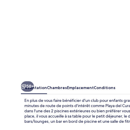
Vistamar
-
All
Inclusive
58+
Présentation
Chambres
Emplacement
Conditions
En plus de vous faire bénéficier d'un club pour enfants grat
minutes de route de points d'intérêt comme Playa del Cura
dans l'une des 2 piscines extérieures ou bien préférer vous
place, il vous accueille à sa table pour le petit déjeuner, l
bars/lounges, un bar en bord de piscine et une salle de fi