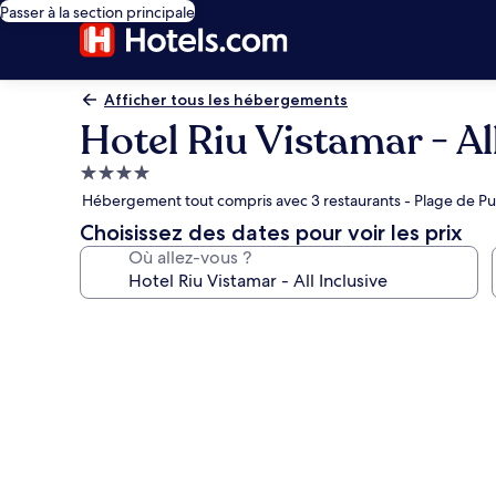
Passer à la section principale
Afficher tous les hébergements
Hotel Riu Vistamar - Al
Hébergement
4.0 étoiles
Hébergement tout compris avec 3 restaurants - Plage de Pue
Choisissez des dates pour voir les prix
Où allez-vous ?
Galerie
photos
de
l’hébergement
Hotel
Riu